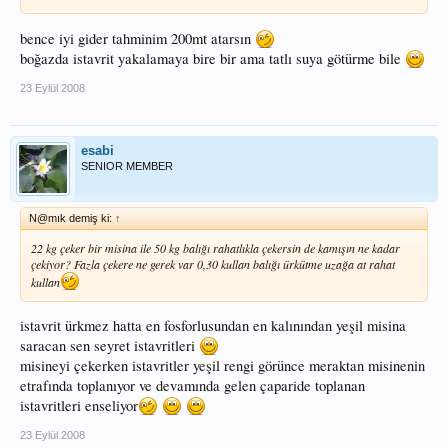
bence iyi gider tahminim 200mt atarsın
boğazda istavrit yakalamaya bire bir ama tatlı suya götürme bile
23 Eylül 2008
esabi
SENIOR MEMBER
N@mık demiş ki:
↑
22 kg çeker bir misina ile 50 kg balığı rahatlıkla çekersin de kamışın ne kadar
çekiyor? Fazla çekere ne gerek var 0,30 kullan balığı ürkütme uzağa at rahat
kullan
istavrit ürkmez hatta en fosforlusundan en kalınından yeşil misina
saracan sen seyret istavritleri
misineyi çekerken istavritler yeşil rengi görünce meraktan misinenin
etrafında toplanıyor ve devamında gelen çaparide toplanan
istavritleri enseliyor
23 Eylül 2008