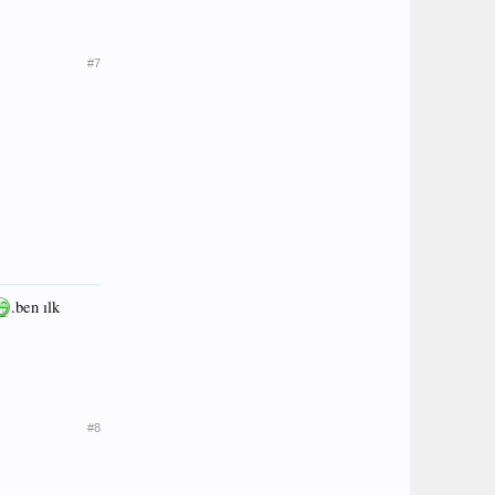
#7
.ben ılk
#8