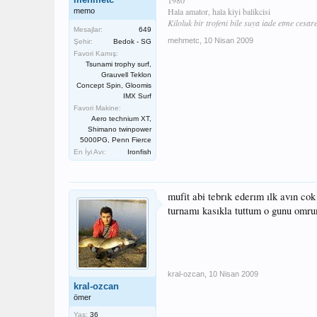
1980
Hala amator, hala kiyi balikcisi
memo
Kiloluk bir trofeni bile suya iade etme cesare
Mesajlar:
649
mehmetc
,
10 Nisan 2009
Şehir:
Bedok - SG
Favori Kamış:
Tsunami trophy surf,
Grauvell Teklon
Concept Spin, Gloomis
IMX Surf
Favori Makine:
Aero technium XT,
Shimano twinpower
5000PG, Penn Fierce
En İyi Avı:
Ironfish
mufit abi tebrık ederım ılk avın co
turnamı kasıkla tuttum o gunu omr
kral-ozcan
,
10 Nisan 2009
kral-ozcan
ömer
Yaş:
36