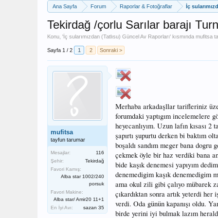
Ana Sayfa
Forum
Raporlar & Fotoğraflar
İç sularımız
Tekirdağ /çorlu Sarılar barajı Turn
Konu, '
İç sularımızdan (Tatlısu) Güncel Av Raporları
' kısmında
mufitsa
ta
Sayfa 1 / 2
1
2
Sonraki >
Merhaba arkadaşllar tarifleriniz üze
forumdaki yaptıgım incelemelere göre
heyecanlıyım. Uzun lafın kısası 2 t
mufitsa
şapırtı şupurtu derken bi baktım ol
tayfun tarumar
boşaldı sandım meger bana dogru ge
Mesajlar:
116
çekmek öyle bir haz verdiki bana an
Şehir:
Tekirdağ
bide kaşık denemesi yapıyım dedim y
Favori Kamış:
denemedigim kaşık denemedigim meps
Alba star 1002/240
ama okul zili gibi çalıyo mübarek 
porsuk
Favori Makine:
çıkardıktan sonra artık yeterdi her 
Alba star/ Amir20 11+1
verdi. Oda günün kapanışı oldu. Yani
En İyi Avı:
sazan 35
birde yerini iyi bulmak lazım herald