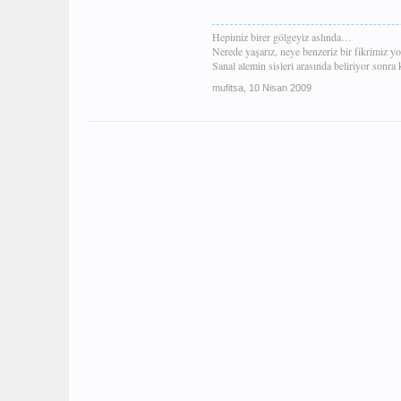
Hepimiz birer gölgeyiz aslında…
Nerede yaşarız, neye benzeriz bir fikrimiz yo
Sanal alemin sisleri arasında beliriyor sonr
mufitsa
,
10 Nisan 2009