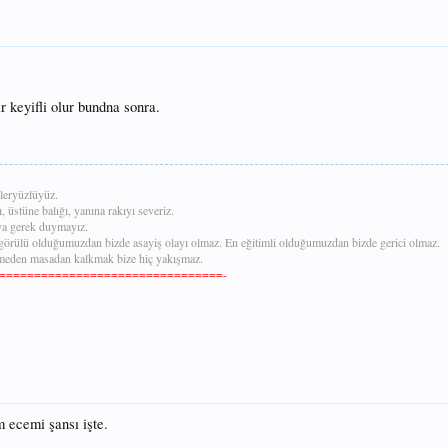
r keyifli olur bundna sonra.
leryüzlüyüz.
, üstüne balığı, yanına rakıyı severiz.
aya gerek duymayız.
görülü olduğumuzdan bizde asayiş olayı olmaz. En eğitimli olduğumuzdan bizde gerici olmaz.
tmeden masadan kalkmak bize hiç yakışmaz.
================================-
 ecemi şansı işte.