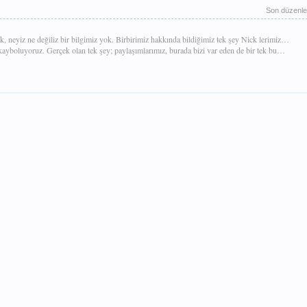
Son düzenl
k, neyiz ne değiliz bir bilgimiz yok. Birbirimiz hakkında bildiğimiz tek şey Nick lerimiz…
a kayboluyoruz. Gerçek olan tek şey; paylaşımlarımız, burada bizi var eden de bir tek bu…