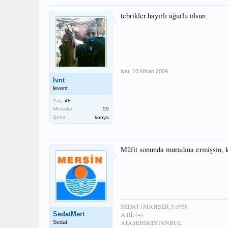
tebrikler.hayırlı uğurlu olsun
lvnt
,
10 Nisan 2009
lvnt
levent
Yaş:
48
Mesajlar:
55
Şehir:
konya
Müfit sonunda muradına ermişsin, k
SEDAT (MAHŞER 3)1958
SedatMert
A Rh (+)
ATAŞEHİR/İSTANBUL
Sedat