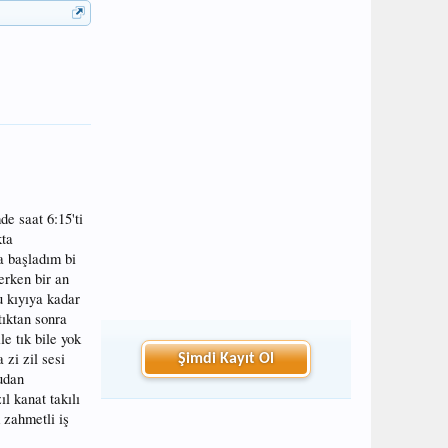
de saat 6:15'ti
kta
a başladım bi
erken bir an
u kıyıya kadar
tıktan sonra
e tık bile yok
zi zil sesi
Şimdi Kayıt Ol
udan
l kanat takılı
 zahmetli iş