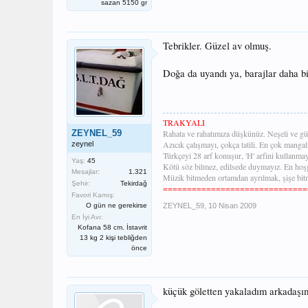
sazan 5150 gr
Tebrikler. Güzel av olmuş.
Doğa da uyandı ya, barajlar daha bi
TRAKYALI
ZEYNEL_59
Rahata ve rahatımıza düşkünüz. Neşeli ve gü
Azıcık çalışmayı, çokça tatili. En çok mangalı
zeynel
Türkçeyi 28 arf konuşur, 'H' arfini kullanm
Yaş:
45
Kötü söz bilmez, edilsede duymayız. En hoş
Mesajlar:
1.321
Müzik bitmeden ortamdan ayrılmak, şişe bi
Şehir:
Tekirdağ
==============================
Favori Kamış:
O gün ne gerekirse
ZEYNEL_59
,
10 Nisan 2009
En İyi Avı:
Kofana 58 cm. İstavrit
13 kg 2 kişi tebliğden
önce
küçük göletten yakaladım arkadaşım