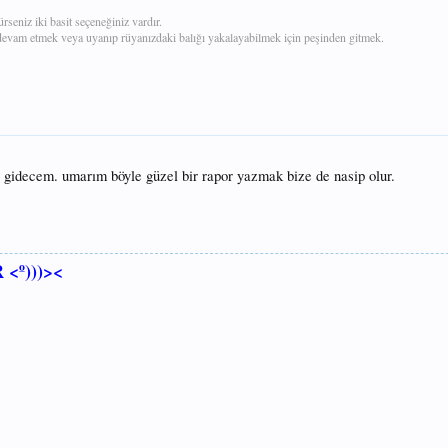
rseniz iki basit seçeneğiniz vardır.
devam etmek veya uyanıp rüyanızdaki balığı yakalayabilmek için peşinden gitmek.
a gidecem. umarım böyle güzel bir rapor yazmak bize de nasip olur.
<º)))><