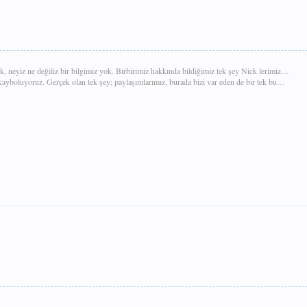
k, neyiz ne değiliz bir bilgimiz yok. Birbirimiz hakkında bildiğimiz tek şey Nick lerimiz…
a kayboluyoruz. Gerçek olan tek şey; paylaşımlarımız, burada bizi var eden de bir tek bu…