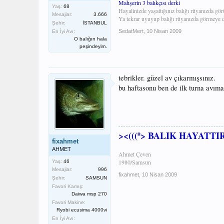
Mahşerin 3 balıkçısı derki
Yaş:
68
Hayalinizde yaşattığınız balığı rüyanızda görü
Mesajlar:
3.666
Ya tekrar uyuyup balığı rüyanızda görmeye 
Şehir:
İSTANBUL
SedatMert
,
10 Nisan 2009
En İyi Avı:
O balığın hala
peşindeyim.
tebrikler. güzel av çıkarmışsınız.
bu haftasonu ben de ilk turna avım
><(((º> BALIK HAYATTIR 
fixahmet
AHMET
Ahmet Çeven
1980/Samsun
Yaş:
46
Mesajlar:
996
fixahmet
,
10 Nisan 2009
Şehir:
SAMSUN
Favori Kamış:
Daiwa msp 270
Favori Makine:
Ryobi ecusima 4000vi
En İyi Avı: