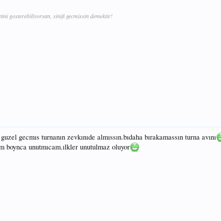
tini gosterebiliyorsan, sinifi gecmissin demektir!
k guzel gecmıs turnanın zevkınıde almıssın.bıdaha bırakamassın turna avını
um boynca unutmıcam.ılkler unutulmaz oluyor