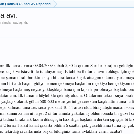
dan (Tatlısu) Güncel Av Raporları
a avı.
rafından paylaşıldı.
re ilk turna avıma 09.04.2009 sabah 5,30'ta çıktım Sarılar barajına geldigim
 kaşık ve istavrit ile tutuluyormuş. E tabi bu ilk turna avım oldugu için ço
ane şamandıralı bıraktım suya bi taraftanda kaşık atcagım oltamı ayarlamay
tanın biri aldı başını gidiyo hemen çekmeye başladım o çekiyo ben çekiyom d
lmeye başlamıış neyse yaklaştıkça bana çim kıpır kıpır olmaya başladı. on
latamam. İlk turnamı böylelikle çekmiş oldum. Oltalarımı tekrar suya bırak
aşlaşık olarak gölün 500-600 metre yerini gezerekten kaşık attım ama nafil
 kalmadı ama ses seda yok saat 10-11 arası oldu biraş atıştırmadan sonra 
zann zannn zannn ni hayet 2 ci turnamıda yakalamış oldum onuda bir güzel s
işi tadına bırakmak lazım dönüş için hazırlıga başladım derken şıp şıpa bi kızı
 2 turna 1 kızıl kanat çıkarta bildim 6 saatta. çok güzeldi ama turna işi çok
e. tekirdağ civarlarında başka bildiginiz turna avlakları varmı acaba?