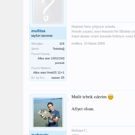
Hepimiz birer gölgeyiz aslında…
mufitsa
Nerede yaşarız, neye benzeriz bir fikrimiz yo
Sanal alemin sisleri arasında beliriyor sonr
tayfun tarumar
mufitsa
,
10 Nisan 2009
Mesajlar:
116
Şehir:
Tekirdağ
Favori Kamış:
Alba star 1002/240
porsuk
Favori Makine:
Alba star/ Amir20 11+1
En İyi Avı:
sazan 35
Mufit tebrik ederim
Afiyet olsun.
Mehmet C.
mehmetc