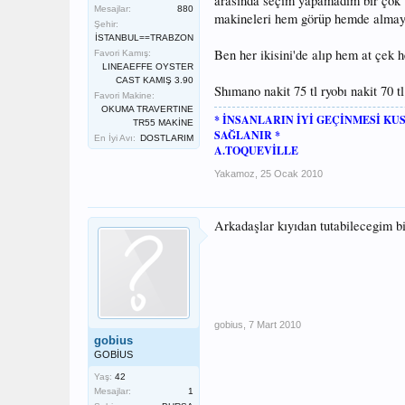
arasında seçim yapamadım bir çok ü
Mesajlar:
880
makineleri hem görüp hemde almaya
Şehir:
İSTANBUL==TRABZON
Ben her ikisini'de alıp hem at çek
Favori Kamış:
LINEAEFFE OYSTER
CAST KAMIŞ 3.90
Shımano nakit 75 tl ryobı nakit 70 t
Favori Makine:
OKUMA TRAVERTINE
* İNSANLARIN İYİ GEÇİNMESİ K
TR55 MAKİNE
SAĞLANIR *
En İyi Avı:
DOSTLARIM
A.TOQUEVİLLE
Yakamoz
,
25 Ocak 2010
Arkadaşlar kıyıdan tutabilecegim bi
gobius
,
7 Mart 2010
gobius
GOBİUS
Yaş:
42
Mesajlar:
1