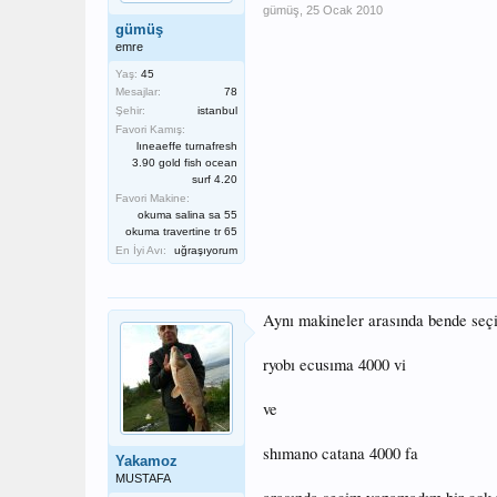
gümüş
,
25 Ocak 2010
gümüş
emre
Yaş:
45
Mesajlar:
78
Şehir:
istanbul
Favori Kamış:
lıneaeffe turnafresh
3.90 gold fish ocean
surf 4.20
Favori Makine:
okuma salina sa 55
okuma travertine tr 65
En İyi Avı:
uğraşıyorum
Aynı makineler arasında bende seç
ryobı ecusıma 4000 vi
ve
shımano catana 4000 fa
Yakamoz
MUSTAFA