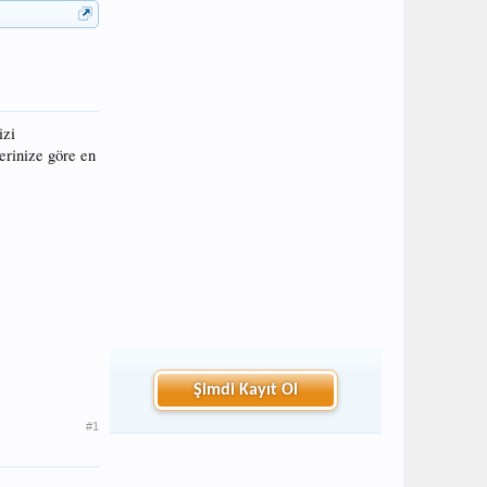
izi
erinize göre en
Şimdi Kayıt Ol
#1