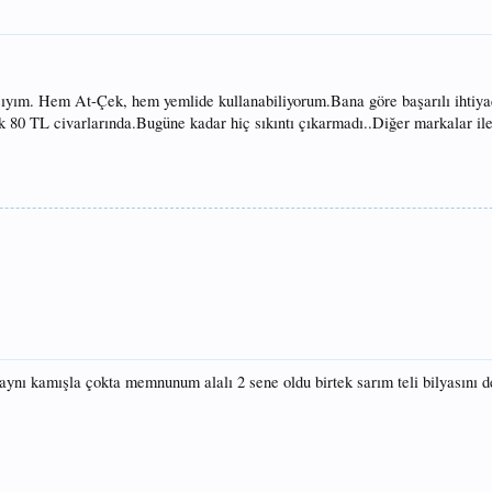
ıyım. Hem At-Çek, hem yemlide kullanabiliyorum.Bana göre başarılı ihtiya
ık 80 TL civarlarında.Bugüne kadar hiç sıkıntı çıkarmadı..Diğer markalar i
aynı kamışla çokta memnunum alalı 2 sene oldu birtek sarım teli bilyasını 