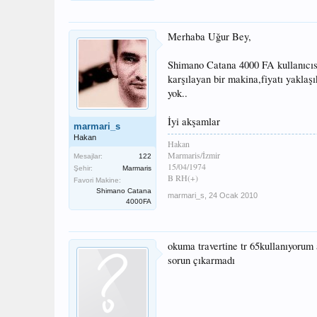
Merhaba Uğur Bey,
Shimano Catana 4000 FA kullanıcıs
karşılayan bir makina,fiyatı yaklaş
yok..
İyi akşamlar
marmari_s
Hakan
Hakan
Marmaris/İzmir
Mesajlar:
122
15/04/1974
Şehir:
Marmaris
B RH(+)
Favori Makine:
Shimano Catana
marmari_s
,
24 Ocak 2010
4000FA
okuma travertine tr 65kullanıyorum 
sorun çıkarmadı