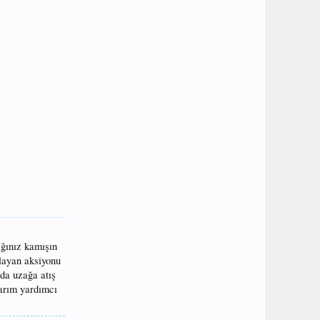
ğınız kamışın
ğlayan aksiyonu
zda uzağa atış
arım yardımcı