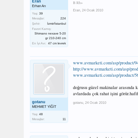
Eran
B Rh+
Erhan Arı
Eran
,
24 Ocak 2010
Yaş:
39
Mesajlar:
224
Şehir:
İzmir/İstanbul
Favori Kamış:
Shimano nexave 5-20
gr 210-240 cm
En İyi Avı:
47 cm levrek
www.avmarketi.com/asp/produ
http://www.avmarketi.com/asp/
www.avmarketi.com/asp/produ
doğrusu güzel makinalar arasında k
avlardada çok rahat işini görür.hafi
gotanu
gotanu
,
24 Ocak 2010
MEHMET YİĞİT
Yaş:
48
Mesajlar:
11