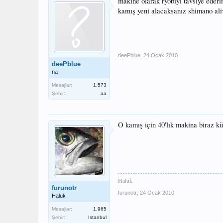
makıne olarak ryobiyi tavsiye ederi
kamış yeni alacaksanız shimano ali
deePblue
,
24 Ocak 2010
deePblue
na
Mesajlar:
1.573
Şehir:
aa
O kamış için 40'lık makina biraz küç
Haluk
furunotr
furunotr
,
24 Ocak 2010
Haluk
Mesajlar:
1.965
Şehir:
Istanbul