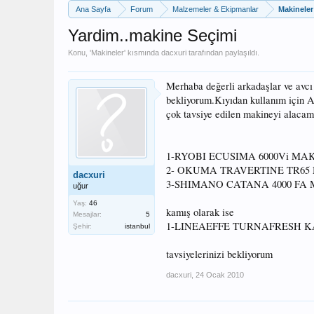
Ana Sayfa
Forum
Malzemeler & Ekipmanlar
Makineler
Yardim..makine Seçimi
Konu, '
Makineler
' kısmında
dacxuri
tarafından paylaşıldı.
Merhaba değerli arkadaşlar ve avcı 
bekliyorum.Kıyıdan kullanım için A
çok tavsiye edilen makineyi alacam.
1-RYOBI ECUSIMA 6000Vi MA
2- OKUMA TRAVERTINE TR65
dacxuri
3-SHIMANO CATANA 4000 FA
uğur
Yaş:
46
kamış olarak ise
Mesajlar:
5
1-LINEAEFFE TURNAFRESH KA
Şehir:
istanbul
tavsiyelerinizi bekliyorum
dacxuri
,
24 Ocak 2010