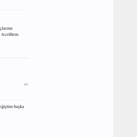
çlarımı
le tecrübem
#6
değiştim başka