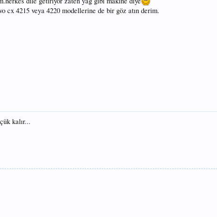
m.herkes dile getiriyor zaten yağ gibi makine diye
vo cx 4215 veya 4220 modellerine de bir göz atın derim.
ük kalır...