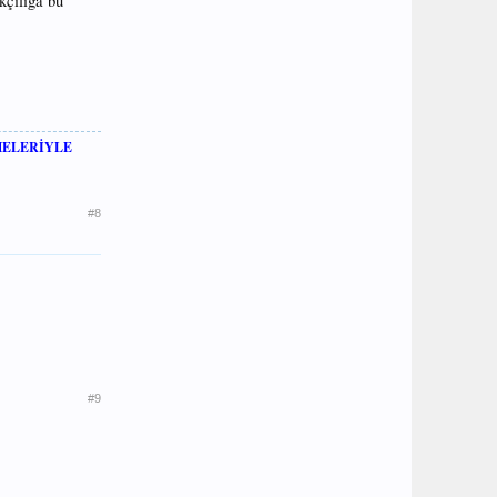
kçılığa bu
MELERİYLE
#8
#9