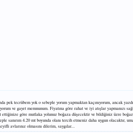
da pek tecrübem yok o sebeple yorum yapmaktan kaçınıyorum, ancak yazdı
nıyorum ve gayet memnunum. Fiyatına göre rahat ve iyi atışlar yapmanızı sa
et ettiğinize göre mutlaka yolunuz boğaza düşecektir ve bildiğiniz üzre boğa
ple sanırım 4.20 mt boyunda olanı tercih etmeniz daha uygun olacaktır, um
yifli avlarınız olmasını dilerim, saygılar...