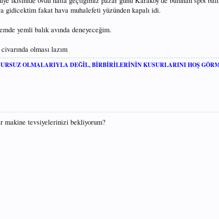
ye ikisinide övdü hatta geçtiğimiz pazar günü Karaköy'de bulunan spot balı
 gidicektim fakat hava muhalefeti yüzünden kapalı idi.
 hemde yemli balık avında deneyeceğim.
l civarında olması lazım
USURSUZ OLMALARIYLA DEĞİL, BİRBİRİLERİNİN KUSURLARINI HOŞ GÖR
r makine tevsiyelerinizi bekliyorum?