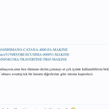
ct/9410/SHIMANO-CATANA-4000-FA-MAKINE
product/3170/RYOBI-ECUSIMA-6000Vi-MAKINE
ct/5650/OKUMA-TRAVERTINE-TR65-MAKINE
almışssın.ama ben shimano derim çatanayı at çek içinde kullanabilirsin bek
f olması avantaj.tek bir kusuru diğerlerine göre misina kapasitesi.