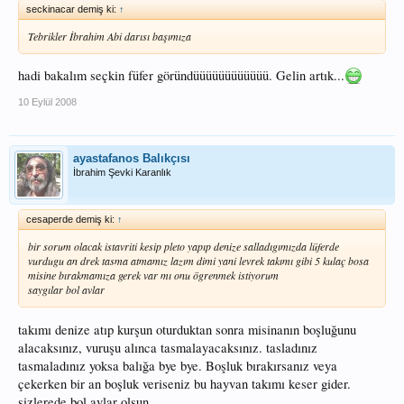
seckinacar demiş ki:
↑
Tebrikler İbrahim Abi darısı başımıza
hadi bakalım seçkin füfer göründüüüüüüüüüüüü. Gelin artık...
10 Eylül 2008
ayastafanos Balıkçısı
İbrahim Şevki Karanlık
cesaperde demiş ki:
↑
bir sorum olacak istavriti kesip pleto yapıp denize salladıgımızda lüferde
vurdugu an drek tasma atmamız lazım dimi yani levrek takımı gibi 5 kulaç bosa
misine bırakmamıza gerek var mı onu ögrenmek istiyorum
saygılar bol avlar
takımı denize atıp kurşun oturduktan sonra misinanın boşluğunu
alacaksınız, vuruşu alınca tasmalayacaksınız. tasladınız
tasmaladınız yoksa balığa bye bye. Boşluk bırakırsanız veya
çekerken bir an boşluk veriseniz bu hayvan takımı keser gider.
sizlerede bol avlar olsun...