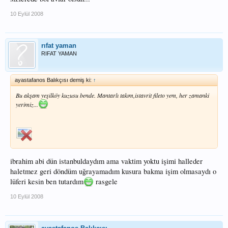
10 Eylül 2008
rıfat yaman
RIFAT YAMAN
ayastafanos Balıkçısı demiş ki:
↑
Bu akşam yeşilköy kuzusu bende. Mantarlı takım,istavrit fileto yem, her zamanki
yerimiz...
ibrahim abi dün istanbuldaydım ama vaktim yoktu işimi halleder
haletmez geri döndüm uğrayamadım kusura bakma işim olmasaydı o
lüferi kesin ben tutardım
rasgele
10 Eylül 2008