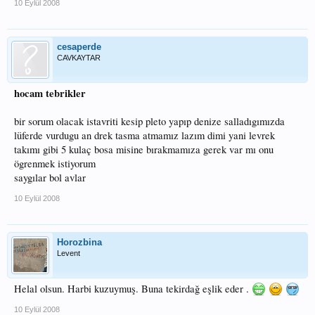
10 Eylül 2008
cesaperde
CAVKAYTAR
hocam tebrikler
bir sorum olacak istavriti kesip pleto yapıp denize salladıgımızda
lüferde vurdugu an drek tasma atmamız lazım dimi yani levrek
takımı gibi 5 kulaç bosa misine bırakmamıza gerek var mı onu
ögrenmek istiyorum
saygılar bol avlar
10 Eylül 2008
Horozbina
Levent
Helal olsun. Harbi kuzuymuş. Buna tekirdağ eşlik eder .
10 Eylül 2008