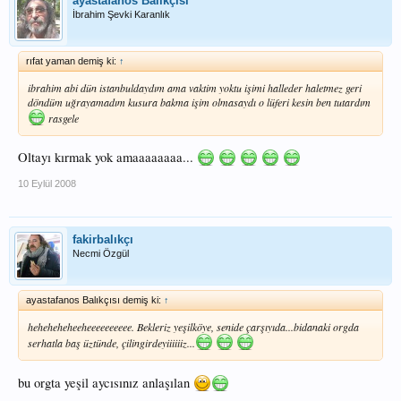
ayastafanos Balıkçısı
İbrahim Şevki Karanlık
rıfat yaman demiş ki:
↑
ibrahim abi dün istanbuldaydım ama vaktim yoktu işimi halleder haletmez geri
döndüm uğrayamadım kusura bakma işim olmasaydı o lüferi kesin ben tutardım
rasgele
Oltayı kırmak yok amaaaaaaaa...
10 Eylül 2008
fakirbalıkçı
Necmi Özgül
ayastafanos Balıkçısı demiş ki:
↑
heheheheheeheeeeeeeeee. Bekleriz yeşilköye, senide çarşıyıda...bidanaki orgda
serhatla baş üztünde, çilingirdeyiiiiiiz...
bu orgta yeşil aycısınız anlaşılan