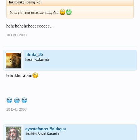
fakirbalıkçı demiş ki:
↑
bu orgta yeşil aycısınız anlaşılan
heheheheheheeeeeeeee...
10 Eylül 2008
filinta_35
haşim özkamalı
tebrikler abim
10 Eylül 2008
ayastafanos Balıkçısı
İbrahim Şevki Karanlık