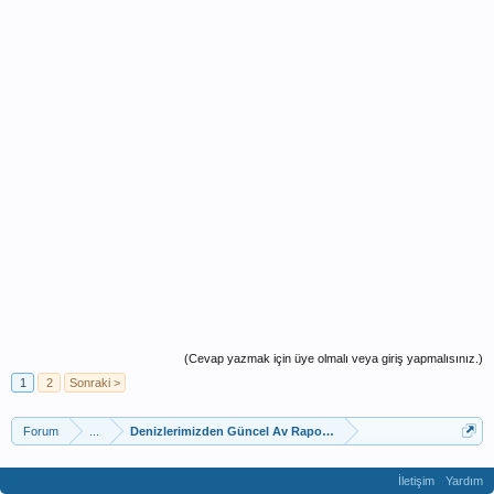
(Cevap yazmak için üye olmalı veya giriş yapmalısınız.)
1
2
Sonraki >
Forum
...
Denizlerimizden Güncel Av Raporları
İletişim
Yardım