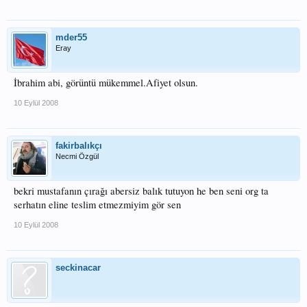
mder55
Eray
İbrahim abi, görüntü mükemmel.Afiyet olsun.
10 Eylül 2008
fakirbalıkçı
Necmi Özgül
bekri mustafanın çırağı abersiz balık tutuyon he ben seni org ta
serhatın eline teslim etmezmiyim gör sen
10 Eylül 2008
seckinacar