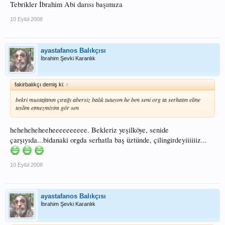
Tebrikler İbrahim Abi darısı başımıza
10 Eylül 2008
ayastafanos Balıkçısı
İbrahim Şevki Karanlık
fakirbalıkçı demiş ki:
↑
bekri mustafanın çırağı abersiz balık tutuyon he ben seni org ta serhatın eline
teslim etmezmiyim gör sen
heheheheheeheeeeeeeeee. Bekleriz yeşilköye, senide
çarşıyıda...bidanaki orgda serhatla baş üztünde, çilingirdeyiiiiiiz...
10 Eylül 2008
ayastafanos Balıkçısı
İbrahim Şevki Karanlık