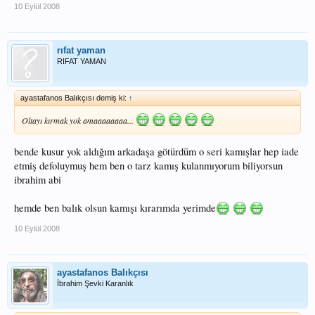
10 Eylül 2008
rıfat yaman
RIFAT YAMAN
ayastafanos Balıkçısı demiş ki:
↑
Oltayı kırmak yok amaaaaaaaa...
bende kusur yok aldığım arkadaşa götürdüm o seri kamışlar hep iade
etmiş defoluymuş hem ben o tarz kamış kulanmıyorum biliyorsun
ibrahim abi
hemde ben balık olsun kamışı kırarımda yerimde
10 Eylül 2008
ayastafanos Balıkçısı
İbrahim Şevki Karanlık