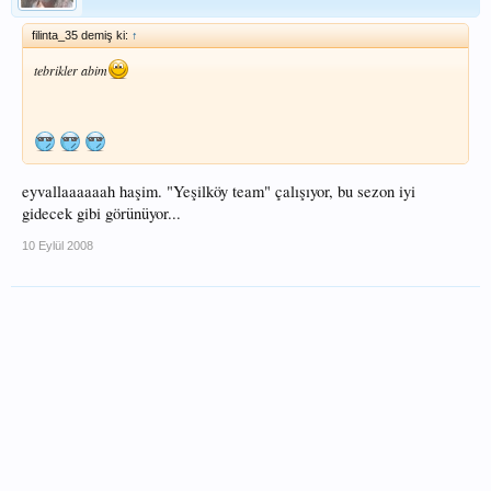
filinta_35 demiş ki:
↑
tebrikler abim
eyvallaaaaaah haşim. "Yeşilköy team" çalışıyor, bu sezon iyi
gidecek gibi görünüyor...
10 Eylül 2008