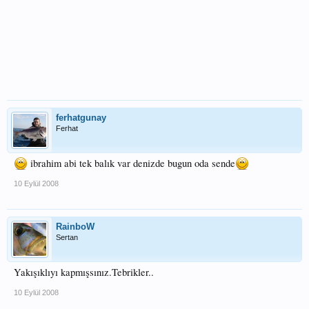
ferhatgunay
Ferhat
ibrahim abi tek balık var denizde bugun oda sende
10 Eylül 2008
RainboW
Sertan
Yakışıklıyı kapmışsınız.Tebrikler..
10 Eylül 2008