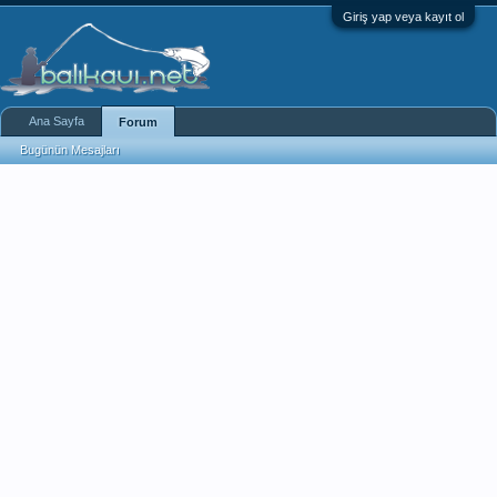
Giriş yap veya kayıt ol
Ana Sayfa
Forum
Bugünün Mesajları