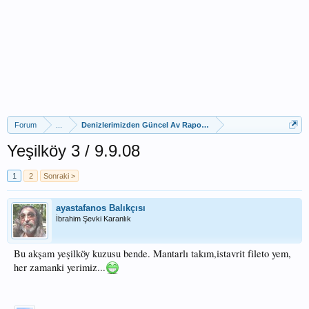
Forum
...
Denizlerimizden Güncel Av Raporları
Yeşilköy 3 / 9.9.08
1
2
Sonraki >
ayastafanos Balıkçısı
İbrahim Şevki Karanlık
Bu akşam yeşilköy kuzusu bende. Mantarlı takım,istavrit fileto yem,
her zamanki yerimiz...