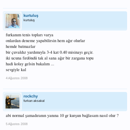
kurtuluş
kurtuluş
furkanım tenis topları varya
onlardan deneme yapabilirsin hem ağır olurlar
hemde batmazlar
bir çuvaldız yardımıyla 3-4 kat 0.40 misinayı geçir.
iki ucuna fırdöndü tak al sana ağır bir zargana topu
hadi kolay gelsin bakalım ...
sevgiyle kal
4 Ağustos 2008
rockchy
furkan aksakal
abi normal şamadıranın yanına 10 gr kurşun bağlasam nasıl olur ?
5 Ağustos 2008