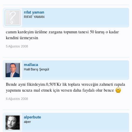
rıfat yaman
RIFAT YAMAN
canım kardeşim üzülme zargana topunun tanesi 50 kuruş o kadar
kendini üzmeyesin
5 Ağustos 2008
mallaca
Halil Barış Şengül
Bende ayni fikirdeyim.0,50YKr lik toplara vereceğin zahmeti rapala
yapımını ucuza mal etmek için versen daha faydalı olur bence
6 Ağustos 2008
alperbute
alper