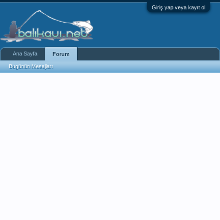
Giriş yap veya kayıt ol
Ana Sayfa
Forum
Bugünün Mesajları