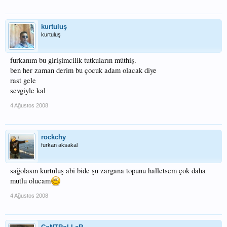
kurtuluş
kurtuluş
furkanım bu girişimcilik tutkuların müthiş.
ben her zaman derim bu çocuk adam olacak diye
rast gele
sevgiyle kal
4 Ağustos 2008
rockchy
furkan aksakal
sağolasın kurtuluş abi bide şu zargana topunu halletsem çok daha
mutlu olucam
4 Ağustos 2008