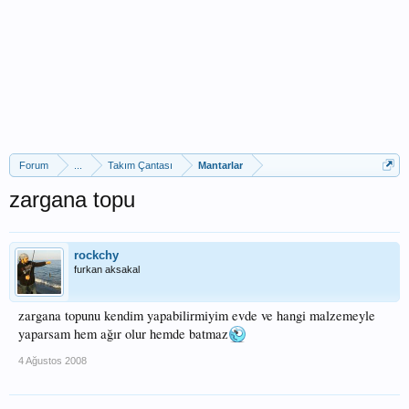
Forum
...
Takım Çantası
Mantarlar
zargana topu
rockchy
furkan aksakal
zargana topunu kendim yapabilirmiyim evde ve hangi malzemeyle
yaparsam hem ağır olur hemde batmaz
4 Ağustos 2008