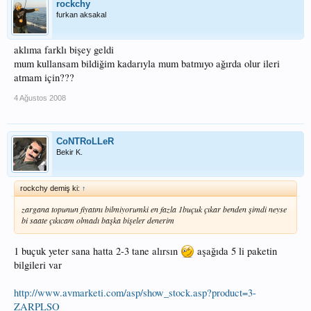
rockchy
furkan aksakal
aklıma farklı bişey geldi
mum kullansam bildiğim kadarıyla mum batmıyo ağırda olur ileri
atmam için???
4 Ağustos 2008
CoNTRoLLeR
Bekir K.
rockchy demiş ki:
↑
zargana topunun fiyatını bilmiyorumki en fazla 1buçuk çıkar benden şimdi neyse
bi saate çıkıcam olmadı başka bişeler denerim
1 buçuk yeter sana hatta 2-3 tane alırsın
aşağıda 5 li paketin
bilgileri var
http://www.avmarketi.com/asp/show_stock.asp?product=3-
ZARPLSO