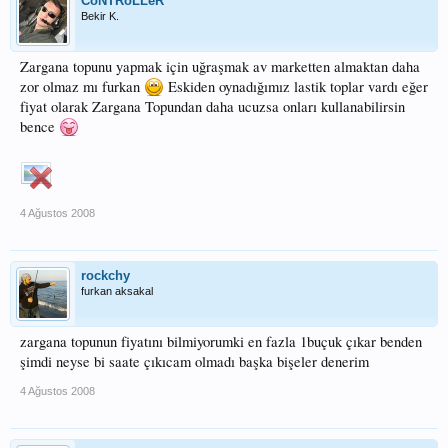
CoNTRoLLeR
Bekir K.
Zargana topunu yapmak için uğraşmak av marketten almaktan daha
zor olmaz mı furkan
Eskiden oynadığımız lastik toplar vardı eğer
fiyat olarak Zargana Topundan daha ucuzsa onları kullanabilirsin
bence
4 Ağustos 2008
rockchy
furkan aksakal
zargana topunun fiyatını bilmiyorumki en fazla 1buçuk çıkar benden
şimdi neyse bi saate çıkıcam olmadı başka bişeler denerim
4 Ağustos 2008