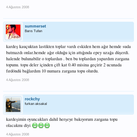
4 Ağustos 2008
summerset
Barıs Tufan
kardeş kauçuktan lastikten toplar vardı eskiden hem ağır hemde suda
batmazdı onlar.hemde ağır olduğu için attığında epey uzağa düşerdi.
halende bulunabilir o toplardan . ben bu toplardan yapardım zargana
topunu. topu deler içinden çift kat 0.40 misina geçirir 2 ucunada
fırdöndü bağlardım 10 numara zargana topu olurdu.
4 Ağustos 2008
rockchy
furkan aksakal
kardeşimin oyuncakları dahil herşeye bakıyorum zargana topu
olacakmı diyi
4 Ağustos 2008