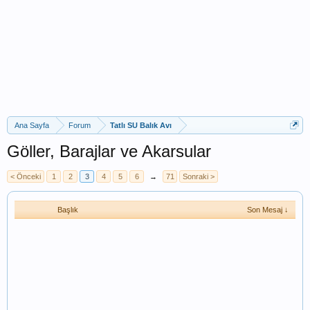
Ana Sayfa
Forum
Tatlı SU Balık Avı
Göller, Barajlar ve Akarsular
< Önceki
1
2
3
4
5
6
→
71
Sonraki >
Başlık
Son Mesaj ↓