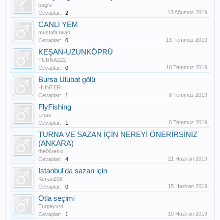
bagre
13 Ağustos 2019
Cevaplar:
2
CANLI YEM
mustafa talan
13 Temmuz 2019
Cevaplar:
0
KEŞAN-UZUNKÖPRÜ
TURNA222
10 Temmuz 2019
Cevaplar:
0
Bursa Ulubat gölü
HUNTER
8 Temmuz 2019
Cevaplar:
1
FlyFishing
Linas
8 Temmuz 2019
Cevaplar:
1
TURNA VE SAZAN İÇİN NEREYİ ÖNERİRSİNİZ
(ANKARA)
the06resul
21 Haziran 2019
Cevaplar:
4
Istanbul'da sazan için
Kenan208
15 Haziran 2019
Cevaplar:
0
Otla seçimi
Turgayvrd
10 Haziran 2019
Cevaplar:
1