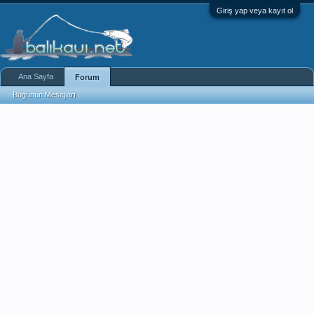
Giriş yap veya kayıt ol
Ana Sayfa
Forum
Bugünün Mesajları