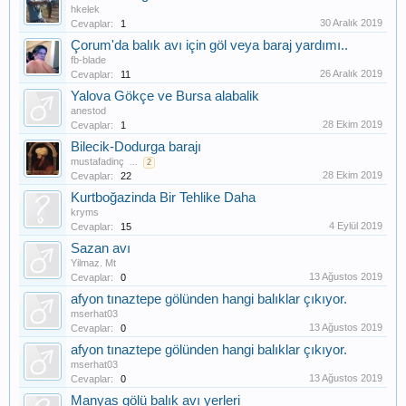
hkelek
30 Aralık 2019
Cevaplar:
1
Çorum'da balık avı için göl veya baraj yardımı..
fb-blade
26 Aralık 2019
Cevaplar:
11
Yalova Gökçe ve Bursa alabalik
anestod
28 Ekim 2019
Cevaplar:
1
Bilecik-Dodurga barajı
mustafadinç
...
2
28 Ekim 2019
Cevaplar:
22
Kurtboğazinda Bir Tehlike Daha
kryms
4 Eylül 2019
Cevaplar:
15
Sazan avı
Yilmaz. Mt
13 Ağustos 2019
Cevaplar:
0
afyon tınaztepe gölünden hangi balıklar çıkıyor.
mserhat03
13 Ağustos 2019
Cevaplar:
0
afyon tınaztepe gölünden hangi balıklar çıkıyor.
mserhat03
13 Ağustos 2019
Cevaplar:
0
Manyas gölü balık avı yerleri