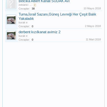
Belcika Albert Kanali SUDAK Avi
zekiarici
...
2
10 Mayıs 2018
Cevaplar:
38
Turna,İsrail Sazanı,Güneş Levreği Her Çeşit Balık
Yakaladık
burak e
2 Mayıs 2018
Cevaplar:
0
derbent kızılkanat avimiz 2
burak e
11 Mart 2018
Cevaplar:
0