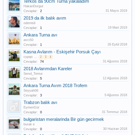
Terkos da 90cm Turna yakaladım
HakanDurgut
31 Mayıs 2019
Cevaplar:
2
2019 da ilk balık avım
odemisli
19 Mart 2019
Cevaplar:
1
Ankara Turna avı
avcı50
26 Eylül 2018
Cevaplar:
1
Kasna Avlarım - Eskişehir Porsuk Çayı
cypqo
...
2
3
4
31 Ağustos 2018
Cevaplar:
74
2018 Avlarımdan Kareler
Senol_Temur
12 Ağustos 2018
Cevaplar:
5
Ankara Turna Avım 2018 Trofem
Seyyah06
5 Ağustos 2018
Cevaplar:
3
Trabzon balık avı
EymenGür
31 Temmuz 2018
Cevaplar:
0
bulgaristan meralarinda Bir gün gecirmek
burak e
30 Haziran 2018
Cevaplar:
0