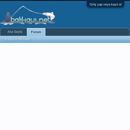
Giriş yap veya kayıt ol
Ana Sayfa
Forum
Bugünün Mesajları