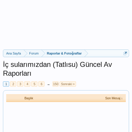
Ana Sayfa
Forum
Raporlar & Fotoğraflar
İç sularımızdan (Tatlısu) Güncel Av
Raporları
1
2
3
4
5
6
→
150
Sonraki >
Başlık
Son Mesaj ↓