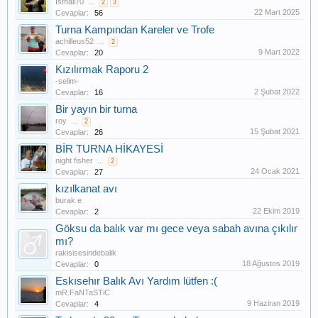
İsmail70
...
2
3
22 Mart 2025
Cevaplar:
56
Turna Kampından Kareler ve Trofe
achilleus52
...
2
9 Mart 2022
Cevaplar:
20
Kızılırmak Raporu 2
-selim-
2 Şubat 2022
Cevaplar:
16
Bir yayın bir turna
roy
...
2
15 Şubat 2021
Cevaplar:
26
BİR TURNA HİKAYESİ
night fisher
...
2
24 Ocak 2021
Cevaplar:
27
kızılkanat avı
burak e
22 Ekim 2019
Cevaplar:
2
Göksu da balık var mı gece veya sabah avına çıkılır
mı?
rakisisesindebalik
18 Ağustos 2019
Cevaplar:
0
Eskısehır Balık Avı Yardım lütfen :(
mR.FaNTaSTiC
9 Haziran 2019
Cevaplar:
4