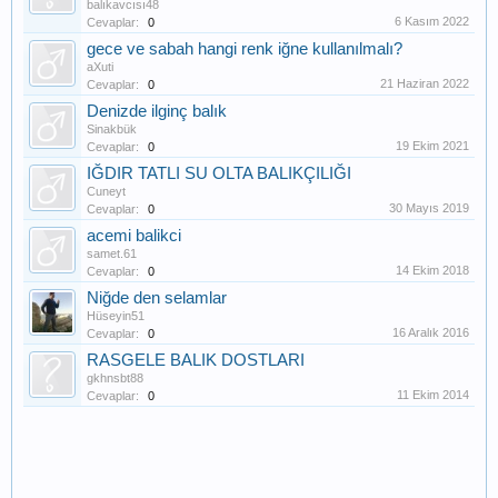
balıkavcısı48
6 Kasım 2022
Cevaplar:
0
gece ve sabah hangi renk iğne kullanılmalı?
aXuti
21 Haziran 2022
Cevaplar:
0
Denizde ilginç balık
Sinakbük
19 Ekim 2021
Cevaplar:
0
IĞDIR TATLI SU OLTA BALIKÇILIĞI
Cuneyt
30 Mayıs 2019
Cevaplar:
0
acemi balikci
samet.61
14 Ekim 2018
Cevaplar:
0
Niğde den selamlar
Hüseyin51
16 Aralık 2016
Cevaplar:
0
RASGELE BALIK DOSTLARI
gkhnsbt88
11 Ekim 2014
Cevaplar:
0