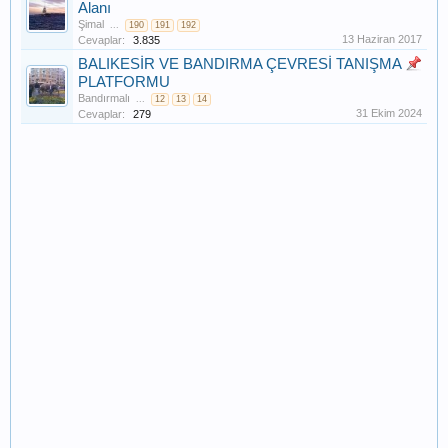
Alanı
Şimal
...
190
191
192
13 Haziran 2017
Cevaplar:
3.835
BALIKESİR VE BANDIRMA ÇEVRESİ TANIŞMA
PLATFORMU
Bandırmalı
...
12
13
14
31 Ekim 2024
Cevaplar:
279