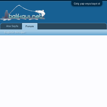
Giriş yap veya kayıt ol
Ana Sayfa
Forum
Bugünün Mesajları