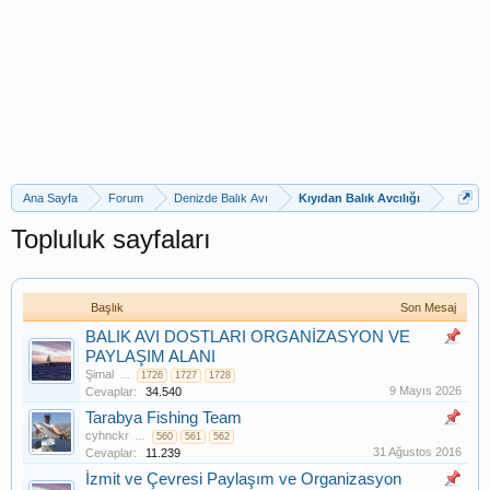
Ana Sayfa
Forum
Denizde Balık Avı
Kıyıdan Balık Avcılığı
Topluluk sayfaları
Başlık
Son Mesaj
BALIK AVI DOSTLARI ORGANİZASYON VE
PAYLAŞIM ALANI
Şimal
...
1726
1727
1728
9 Mayıs 2026
Cevaplar:
34.540
Tarabya Fishing Team
cyhnckr
...
560
561
562
31 Ağustos 2016
Cevaplar:
11.239
İzmit ve Çevresi Paylaşım ve Organizasyon