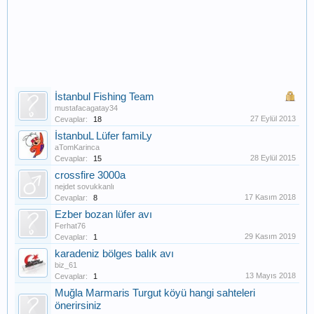
İstanbul Fishing Team
mustafacagatay34
27 Eylül 2013
Cevaplar:
18
İstanbuL Lüfer famiLy
aTomKarinca
28 Eylül 2015
Cevaplar:
15
crossfire 3000a
nejdet sovukkanlı
17 Kasım 2018
Cevaplar:
8
Ezber bozan lüfer avı
Ferhat76
29 Kasım 2019
Cevaplar:
1
karadeniz bölges balık avı
biz_61
13 Mayıs 2018
Cevaplar:
1
Muğla Marmaris Turgut köyü hangi sahteleri
önerirsiniz