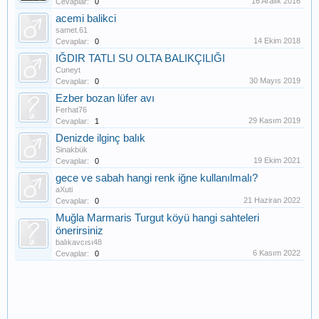
16 Aralık 2016
Cevaplar:
0
acemi balikci
samet.61
14 Ekim 2018
Cevaplar:
0
IĞDIR TATLI SU OLTA BALIKÇILIĞI
Cuneyt
30 Mayıs 2019
Cevaplar:
0
Ezber bozan lüfer avı
Ferhat76
29 Kasım 2019
Cevaplar:
1
Denizde ilginç balık
Sinakbük
19 Ekim 2021
Cevaplar:
0
gece ve sabah hangi renk iğne kullanılmalı?
aXuti
21 Haziran 2022
Cevaplar:
0
Muğla Marmaris Turgut köyü hangi sahteleri
önerirsiniz
balıkavcısı48
6 Kasım 2022
Cevaplar:
0