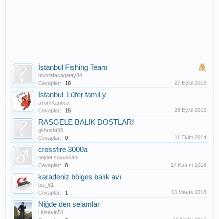
İstanbul Fishing Team
mustafacagatay34
27 Eylül 2013
Cevaplar:
18
İstanbuL Lüfer famiLy
aTomKarinca
28 Eylül 2015
Cevaplar:
15
RASGELE BALIK DOSTLARI
gkhnsbt88
11 Ekim 2014
Cevaplar:
0
crossfire 3000a
nejdet sovukkanlı
17 Kasım 2018
Cevaplar:
8
karadeniz bölges balık avı
biz_61
13 Mayıs 2018
Cevaplar:
1
Niğde den selamlar
Hüseyin51