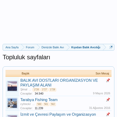
Ana Sayfa
Forum
Denizde Balık Avı
Kıyıdan Balık Avcılığı
Topluluk sayfaları
Başlık
Son Mesaj
BALIK AVI DOSTLARI ORGANİZASYON VE
PAYLAŞIM ALANI
Şimal
...
1726
1727
1728
9 Mayıs 2026
Cevaplar:
34.540
Tarabya Fishing Team
cyhnckr
...
560
561
562
31 Ağustos 2016
Cevaplar:
11.239
İzmit ve Çevresi Paylaşım ve Organizasyon