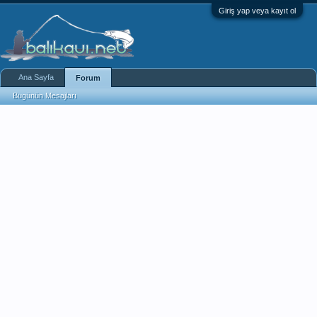
Giriş yap veya kayıt ol
Ana Sayfa
Forum
Bugünün Mesajları