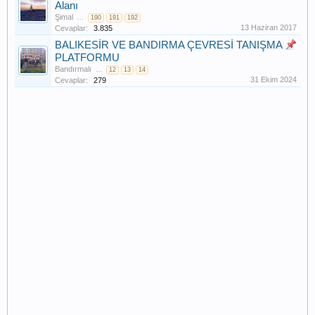
Alanı
Şimal
...
190
191
192
13 Haziran 2017
Cevaplar:
3.835
BALIKESİR VE BANDIRMA ÇEVRESİ TANIŞMA
PLATFORMU
Bandırmalı
...
12
13
14
31 Ekim 2024
Cevaplar:
279