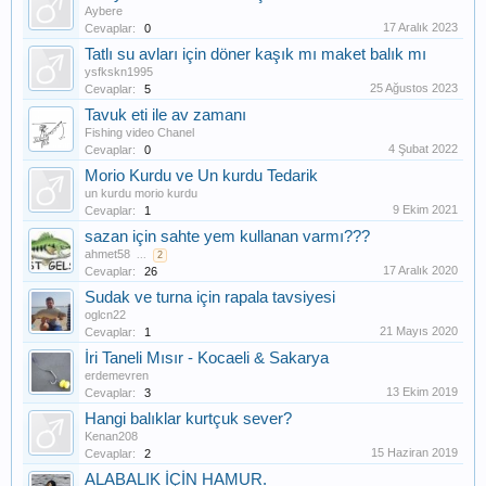
Aybere
17 Aralık 2023
Cevaplar:
0
Tatlı su avları için döner kaşık mı maket balık mı
ysfkskn1995
25 Ağustos 2023
Cevaplar:
5
Tavuk eti ile av zamanı
Fishing video Chanel
4 Şubat 2022
Cevaplar:
0
Morio Kurdu ve Un kurdu Tedarik
un kurdu morio kurdu
9 Ekim 2021
Cevaplar:
1
sazan için sahte yem kullanan varmı???
ahmet58
...
2
17 Aralık 2020
Cevaplar:
26
Sudak ve turna için rapala tavsiyesi
oglcn22
21 Mayıs 2020
Cevaplar:
1
İri Taneli Mısır - Kocaeli & Sakarya
erdemevren
13 Ekim 2019
Cevaplar:
3
Hangi balıklar kurtçuk sever?
Kenan208
15 Haziran 2019
Cevaplar:
2
ALABALIK İÇİN HAMUR.