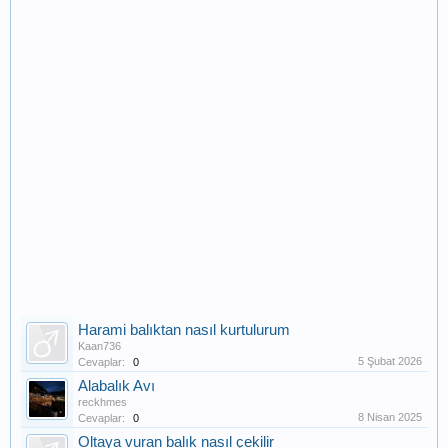
Harami balıktan nasıl kurtulurum
Kaan736
5 Şubat 2026
Cevaplar:
0
Alabalık Avı
reckhmes
8 Nisan 2025
Cevaplar:
0
Oltaya vuran balık nasıl çekilir