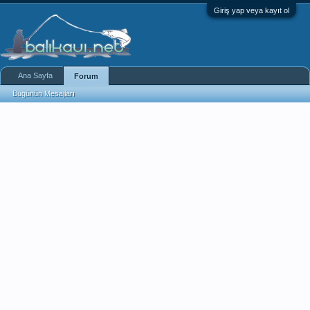
Giriş yap veya kayıt ol
Ana Sayfa
Forum
Bugünün Mesajları