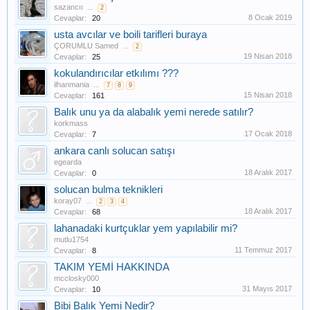
sazancıı
...
2
8 Ocak 2019
Cevaplar:
20
usta avcılar ve boili tarifleri buraya
ÇORUMLU Samed
...
2
19 Nisan 2018
Cevaplar:
25
kokulandırıcılar etkılımı ???
ilhanmania
...
7
8
9
15 Nisan 2018
Cevaplar:
161
Balık unu ya da alabalık yemi nerede satılır?
korkmass
17 Ocak 2018
Cevaplar:
7
ankara canlı solucan satışı
egearda
18 Aralık 2017
Cevaplar:
0
solucan bulma teknikleri
koray07
...
2
3
4
18 Aralık 2017
Cevaplar:
68
lahanadaki kurtçuklar yem yapılabilir mi?
mutlu1754
11 Temmuz 2017
Cevaplar:
8
TAKIM YEMİ HAKKINDA
mcclosky000
31 Mayıs 2017
Cevaplar:
10
Bibi Balık Yemi Nedir?