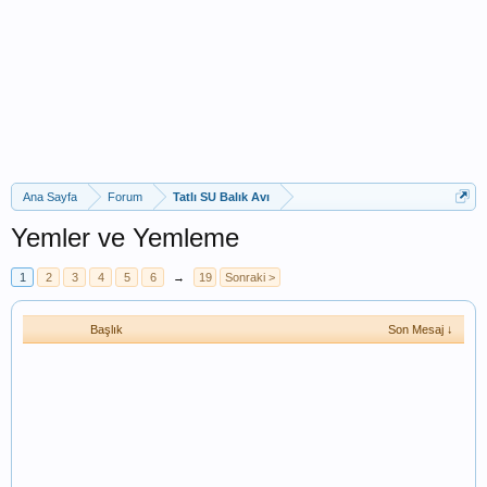
Ana Sayfa
Forum
Tatlı SU Balık Avı
Yemler ve Yemleme
1
2
3
4
5
6
→
19
Sonraki >
Başlık
Son Mesaj ↓