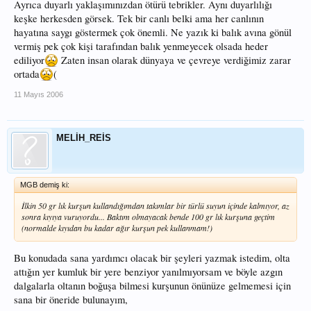
Ayrıca duyarlı yaklaşımınızdan ötürü tebrikler. Aynı duyarlılığı
keşke herkesden görsek. Tek bir canlı belki ama her canlının
hayatına saygı göstermek çok önemli. Ne yazık ki balık avına gönül
vermiş pek çok kişi tarafından balık yenmeyecek olsada heder
ediliyor
Zaten insan olarak dünyaya ve çevreye verdiğimiz zarar
ortada
(
11 Mayıs 2006
MELİH_REİS
MGB demiş ki:
İlkin 50 gr lık kurşun kullandığımdan takımlar bir türlü suyun içinde kalmıyor, az
sonra kıyıya vuruyordu... Baktım olmayacak bende 100 gr lık kurşuna geçtim
(normalde kıyıdan bu kadar ağır kurşun pek kullanmam!)
Bu konudada sana yardımcı olacak bir şeyleri yazmak istedim, olta
attığın yer kumluk bir yere benziyor yanılmıyorsam ve böyle azgın
dalgalarla oltanın boğuşa bilmesi kurşunun önünüze gelmemesi için
sana bir öneride bulunayım,