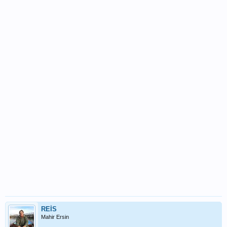
REİS
Mahir Ersin