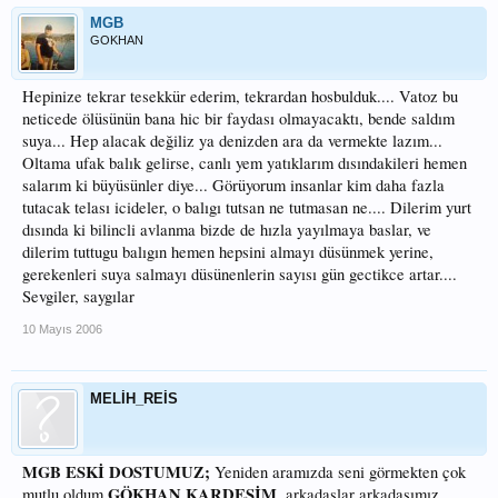
MGB
GOKHAN
Hepinize tekrar tesekkür ederim, tekrardan hosbulduk.... Vatoz bu
neticede ölüsünün bana hic bir faydası olmayacaktı, bende saldım
suya... Hep alacak değiliz ya denizden ara da vermekte lazım...
Oltama ufak balık gelirse, canlı yem yatıklarım dısındakileri hemen
salarım ki büyüsünler diye... Görüyorum insanlar kim daha fazla
tutacak telası icideler, o balıgı tutsan ne tutmasan ne.... Dilerim yurt
dısında ki bilincli avlanma bizde de hızla yayılmaya baslar, ve
dilerim tuttugu balıgın hemen hepsini almayı düsünmek yerine,
gerekenleri suya salmayı düsünenlerin sayısı gün gectikce artar....
Sevgiler, saygılar
10 Mayıs 2006
MELİH_REİS
MGB ESKİ DOSTUMUZ;
Yeniden aramızda seni görmekten çok
GÖKHAN KARDEŞİM
mutlu oldum
, arkadaşlar arkadaşımız