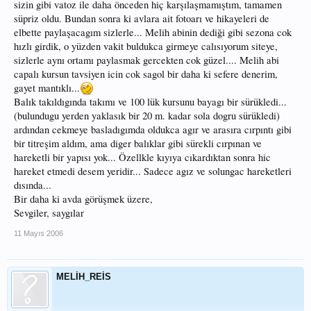
sizin gibi vatoz ile daha önceden hiç karşılaşmamıştım, tamamen
süpriz oldu. Bundan sonra ki avlara ait fotoarı ve hikayeleri de
elbette paylaşacagım sizlerle... Melih abinin dediği gibi sezona cok
hızlı girdik, o yüzden vakit buldukca girmeye calısıyorum siteye,
sizlerle aynı ortamı paylasmak gercekten cok güzel.... Melih abi
capalı kursun tavsiyen icin cok sagol bir daha ki sefere denerim,
gayet mantıklı...
Balık takıldıgında takımı ve 100 lük kursunu bayagı bir sürükledi...
(bulundugu yerden yaklasık bir 20 m. kadar sola dogru sürükledi)
ardından cekmeye basladıgımda oldukca agır ve arasıra cırpıntı gibi
bir titreşim aldım, ama diger balıklar gibi sürekli cırpınan ve
hareketli bir yapısı yok... Özellkle kıyıya cıkardıktan sonra hic
hareket etmedi desem yeridir... Sadece agız ve solungac hareketleri
dısında...
Bir daha ki avda görüşmek üzere,
Sevgiler, saygılar
11 Mayıs 2006
MELİH_REİS