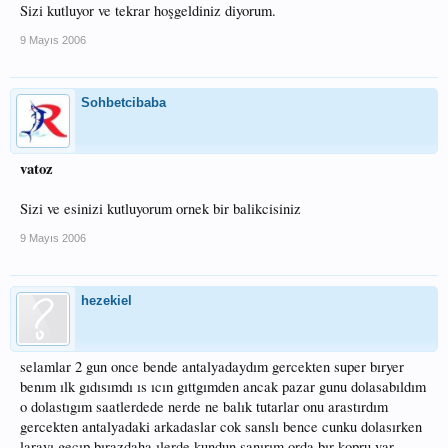
Sizi kutluyor ve tekrar hoşgeldiniz diyorum.
9 Mayıs 2006
Sohbetcibaba
vatoz
Sizi ve esinizi kutluyorum ornek bir balikcisiniz
9 Mayıs 2006
hezekiel
selamlar 2 gun once bende antalyadaydım gercekten super bıryer
benım ılk gıdısımdı ıs ıcın gıttgımden ancak pazar gunu dolasabıldım
o dolastıgım saatlerdede nerde ne balık tutarlar onu arastırdım
gercekten antalyadaki arkadaslar cok sanslı bence cunku dolasırken
larayı gecıp bırazdaha ılerde kundun sanırım orda bır kopru var