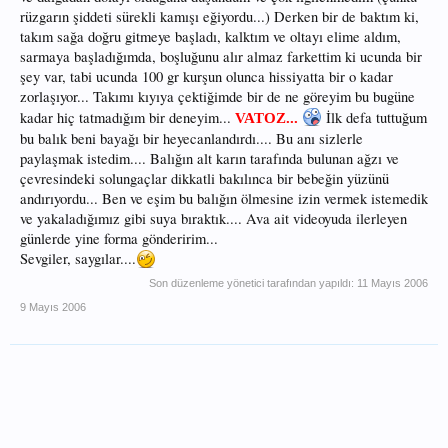
rüzgarın şiddeti sürekli kamışı eğiyordu...) Derken bir de baktım ki,
takım sağa doğru gitmeye başladı, kalktım ve oltayı elime aldım,
sarmaya başladığımda, boşluğunu alır almaz farkettim ki ucunda bir
şey var, tabi ucunda 100 gr kurşun olunca hissiyatta bir o kadar
zorlaşıyor... Takımı kıyıya çektiğimde bir de ne göreyim bu bugüne
kadar hiç tatmadığım bir deneyim...
İlk defa tuttuğum
VATOZ...
bu balık beni bayağı bir heyecanlandırdı.... Bu anı sizlerle
paylaşmak istedim.... Balığın alt karın tarafında bulunan ağzı ve
çevresindeki solungaçlar dikkatli bakılınca bir bebeğin yüzünü
andırıyordu... Ben ve eşim bu balığın ölmesine izin vermek istemedik
ve yakaladığımız gibi suya bıraktık.... Ava ait videoyuda ilerleyen
günlerde yine forma gönderirim...
Sevgiler, saygılar....
Son düzenleme yönetici tarafından yapıldı:
11 Mayıs 2006
9 Mayıs 2006