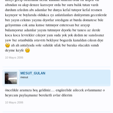
altından su akıp denıze karısıyor orda bır suru balık tutan vardı
durdum ızledım abı adamlar bır dunya kefal tutuyor kefal resmen
kaynıyor ve boylarıda oldukca ıyı anlatılanları dınlıyorum gecenlerde
bırı yayın cekmıs yayına dıyorlar ıstedıgını at burda domatese bıle
gelıyormus cok ama kımse tutmuyor enteresan bız arayıp
bulamıyoruz adamlar yayını tutmuyor dıyorkı bır tanesı az ılerde
koca koca levrekler cıkıyor yanı suda yok yok dedım ne sanslısınız
yaw bız ıstanbulda ıstavrıtı beklıyoz bogazda kanaldan cıksın dıye
ah ah antalyada sole sahılde ufak bır baraka olacaktı sımdı
deyme keyfe
10 Mayıs 2006
MESUT_GULAN
mesut
öncelikle aramıza hoş geldiniz.... engüzelide ailecek avlanmanız o
heyecanı paylaşmanız bereketli avlar dilerim
10 Mayıs 2006