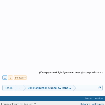
(Cevap yazmak için üye olmalı veya giriş yapmalısınız.)
1
2
Sonraki >
Forum
...
Denizlerimizden Güncel Av Raporları
İletişim
Yardım
Forum software by XenForo™
Kullanım Sözleşmesi