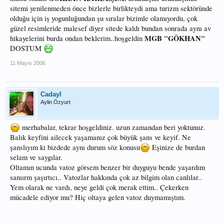
sitemi yenilenmeden önce bizlerle birlikteydi ama turizm sektöründe
olduğu için iş yogunluğundan şu sıralar bizimle olamıyordu, çok
güzel resimleride malesef diyer sitede kaldı bundan sonrada aynı av
MGB "GÖKHAN"
hikayelerini burda ondan beklerim..hoşgeldin
DOSTUM
11 Mayıs 2006
Cadayl
Aylin Özyurt
merhabalar, tekrar hoşgeldiniz. uzun zamandan beri yoktunuz.
Balık keyfini ailecek yaşamanız çok büyük şans ve keyif. Ne
şanslıyım ki bizdede aynı durum söz konusu
Eşinize de burdan
selam ve saygılar.
Oltamın ucunda vatoz görsem benzer bir duyguyu bende yaşardım
sanıırm şaşırtıcı.. Vatozlar hakkında çok az bilgim olan canlılar..
Yem olarak ne vardı, neye geldi çok merak ettim.. Çekerken
mücadele ediyor mu? Hiç oltaya gelen vatoz duymamıştım.