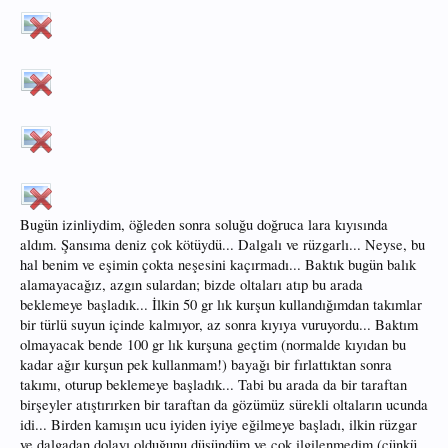
Bugün izinliydim, öğleden sonra soluğu doğruca lara kıyısında
aldım. Şansıma deniz çok kötüydü... Dalgalı ve rüzgarlı... Neyse, bu
hal benim ve eşimin çokta neşesini kaçırmadı... Baktık bugün balık
alamayacağız, azgın sulardan; bizde oltaları atıp bu arada
beklemeye başladık... İlkin 50 gr lık kurşun kullandığımdan takımlar
bir türlü suyun içinde kalmıyor, az sonra kıyıya vuruyordu... Baktım
olmayacak bende 100 gr lık kurşuna geçtim (normalde kıyıdan bu
kadar ağır kurşun pek kullanmam!) bayağı bir fırlattıktan sonra
takımı, oturup beklemeye başladık... Tabi bu arada da bir taraftan
birşeyler atıştırırken bir taraftan da gözümüz sürekli oltaların ucunda
idi... Birden kamışın ucu iyiden iyiye eğilmeye başladı, ilkin rüzgar
ve dalgadan dolayı olduğunu düşündüm ve çok ilgilenmedim (çünkü