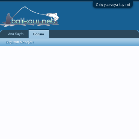
Giriş yap veya kayıt ol
Ana Sayfa
Forum
Bugünün Mesajları