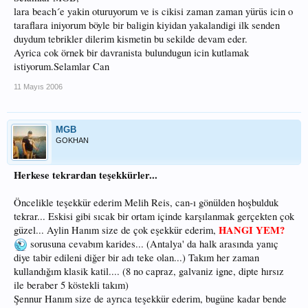
lara beach´e yakin oturuyorum ve is cikisi zaman zaman yürüs icin o
taraflara iniyorum böyle bir baligin kiyidan yakalandigi ilk senden
duydum tebrikler dilerim kismetin bu sekilde devam eder.
Ayrica cok örnek bir davranista bulundugun icin kutlamak
istiyorum.Selamlar Can
11 Mayıs 2006
MGB
GOKHAN
Herkese tekrardan teşekkürler...
Öncelikle teşekkür ederim Melih Reis, can-ı gönülden hoşbulduk
tekrar... Eskisi gibi sıcak bir ortam içinde karşılanmak gerçekten çok
HANGI YEM?
güzel... Aylin Hanım size de çok eşekkür ederim,
sorusuna cevabım karides... (Antalya' da halk arasında yanıç
diye tabir edileni diğer bir adı teke olan...) Takım her zaman
kullandığım klasik katil.... (8 no capraz, galvaniz igne, dipte hırsız
ile beraber 5 köstekli takım)
Şennur Hanım size de ayrıca teşekkür ederim, bugüne kadar bende