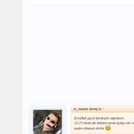
m_master demiş ki:
↑
Eyvallah güzel kardeşim sağolasın .
12-13 nisan da Ankara turna açılışı var
neden olmasın derim