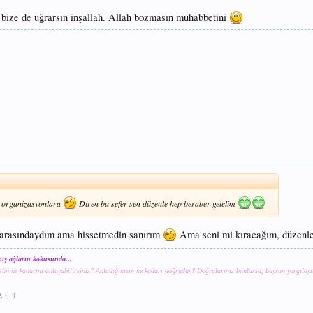
, bize de uğrarsın inşallah. Allah bozmasın muhabbetini
ti organizasyonlara
Diren bu sefer sen düzenle hep beraber gelelim
 arasındaydım ama hissetmedin sanırım
Ama seni mi kıracağım, düzenle
mış ağların kokusunda...
zün ne kadarını anlayabilirsiniz? Anladığınızın ne kadarı doğrudur? Doğrularınız bunlarsa, buyrun yargılayın
A (+)