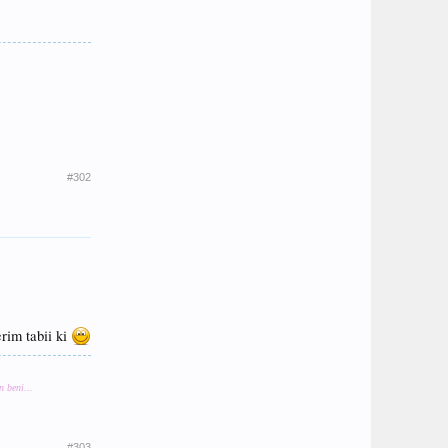
#302
rim tabii ki
 beni...
#303