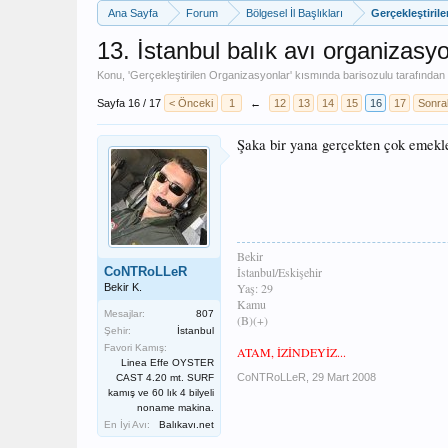
Ana Sayfa
Forum
Bölgesel İl Başlıkları
Gerçekleştiril
13. İstanbul balık avı organizasy
Konu, '
Gerçekleştirilen Organizasyonlar
' kısmında
barisozulu
tarafından 
Sayfa 16 / 17
< Önceki
1
←
12
13
14
15
16
17
Sonra
Şaka bir yana gerçekten çok emekle
Bekir
CoNTRoLLeR
İstanbul/Eskişehir
Yaş: 29
Bekir K.
Kamu
Mesajlar:
807
(B)(+)
Şehir:
İstanbul
Favori Kamış:
ATAM, İZİNDEYİZ...
Linea Effe OYSTER
CoNTRoLLeR
,
29 Mart 2008
CAST 4.20 mt. SURF
kamış ve 60 lık 4 bilyeli
noname makina.
En İyi Avı:
Balıkavı.net