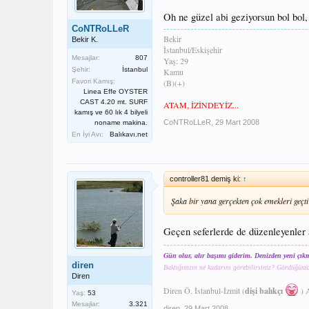
Oh ne güzel abi geziyorsun bol bol
CoNTRoLLeR
Bekir
Bekir K.
İstanbul/Eskişehir
Mesajlar:
807
Yaş: 29
Şehir:
İstanbul
Kamu
(B)(+)
Favori Kamış:
Linea Effe OYSTER
CAST 4.20 mt. SURF
ATAM, İZİNDEYİZ...
kamış ve 60 lık 4 bilyeli
CoNTRoLLeR
,
29 Mart 2008
noname makina.
En İyi Avı:
Balıkavı.net
controller81 demiş ki:
↑
Şaka bir yana gerçekten çok emekleri geç
Geçen seferlerde de düzenleyenler
Gün olur, alır başımı giderim. Denizden yeni çık
diren
Baktığınızın ne kadarını görebilirsiniz? Gördüğünü
Diren
Diren Ö. İstanbul-İzmit (
dişi balıkçı
) 
Yaş:
53
Mesajlar:
3.321
diren
,
29 Mart 2008