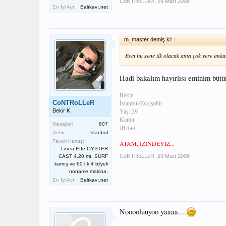
CoNTRoLLeR
,
29 Mart 2008
En İyi Avı:
Balıkavı.net
m_master demiş ki:
↑
Evet bu sene ilk olacak ama çok yere im
Hadi bakalım hayırlısı eminim bütün
Bekir
CoNTRoLLeR
İstanbul/Eskişehir
Yaş: 29
Bekir K.
Kamu
Mesajlar:
807
(B)(+)
Şehir:
İstanbul
Favori Kamış:
ATAM, İZİNDEYİZ...
Linea Effe OYSTER
CoNTRoLLeR
,
29 Mart 2008
CAST 4.20 mt. SURF
kamış ve 60 lık 4 bilyeli
noname makina.
En İyi Avı:
Balıkavı.net
Nooooluuyoo yaaaa....