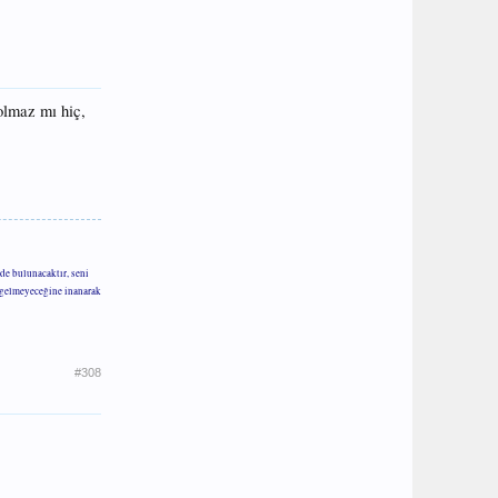
olmaz mı hiç,
de bulunacaktır, seni
m gelmeyeceğine inanarak
#308