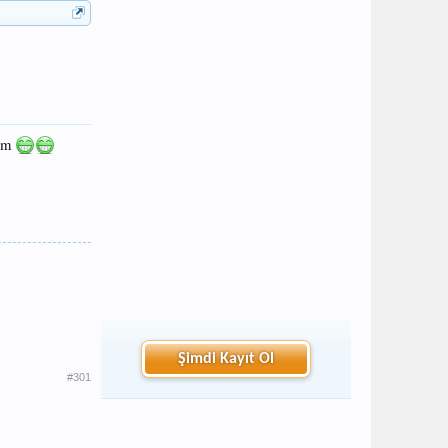
lim
Şimdi Kayıt Ol
#301