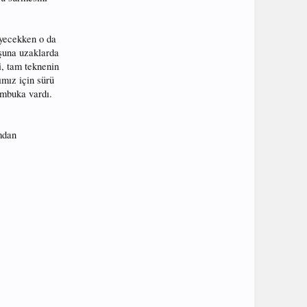
iyecekken o da
şuna uzaklarda
i, tam teknenin
ımız için sürü
ambuka vardı.
mdan