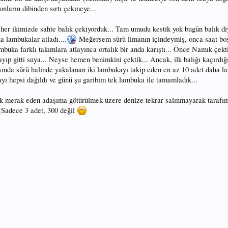
onların dibinden sırtı çekmeye...
 her ikimizde sahte balık çekiyorduk... Tam umudu kestik yok bugün balık d
a lambukalar atladı....
Meğersem sürü limanın içindeymiş, onca saat bo
mbuka farklı takımlara atlayınca ortalık bir anda karıştı... Önce Namık çekt
yıp gitti suya... Neyse hemen benimkini çektik... Ancak, ilk balığı kaçırdığ
ında sürü halinde yakalanan iki lambukayı takip eden en az 10 adet daha l
yı hepsi dağıldı ve günü şu garibim tek lambuka ile tamamladık...
çok merak eden adaşıma götürülmek üzere denize tekrar salınmayarak tarafı
 (Sadece 3 adet, 300 değil