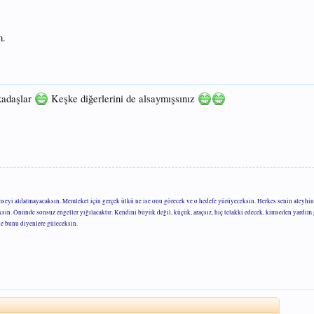
m.
kadaşlar
Keşke diğerlerini de alsaymışsınız
mseyi aldatmayacaksın. Memleket için gerçek ülkü ne ise onu görecek ve o hedefe yürüyeceksin. Herkes senin aleyhin
eksin. Önünde sonsuz engeller yığılacaktır. Kendini büyük değil, küçük, araçsız, hiç telakki edecek, kimseden yardı
se bunu diyenlere güleceksin.