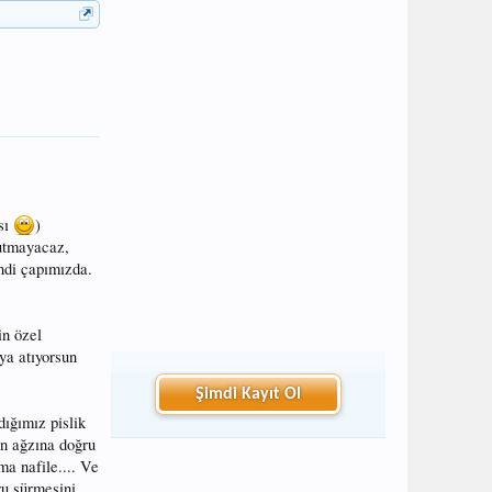
sı
)
tutmayacaz,
endi çapımızda.
in özel
ya atıyorsun
Şimdi Kayıt Ol
dığımız pislik
n ağzına doğru
ma nafile.... Ve
ru sürmesini