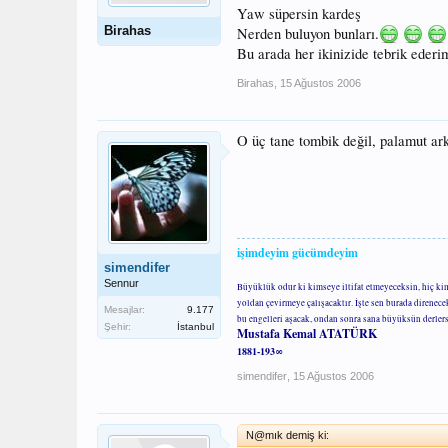
Yaw süpersin kardeş
Birahas
Nerden buluyon bunları.
Bu arada her ikinizide tebrik ederi
Birahas
,
15 Ağustos 2006
O üç tane tombik değil, palamut ar
işimdeyim gücümdeyim
simendifer
Sennur
Büyüklük odur ki kimseye iltifat etmeyeceksin, hiç ki
yoldan çevirmeye çalışacaktır. İşte sen burada direnec
Mesajlar:
9.177
bu engelleri aşacak, ondan sonra sana büyüksün derler
Şehir:
İstanbul
Mustafa Kemal ATATÜRK
1881-193∞
simendifer
,
15 Ağustos 2006
N@mık demiş ki: