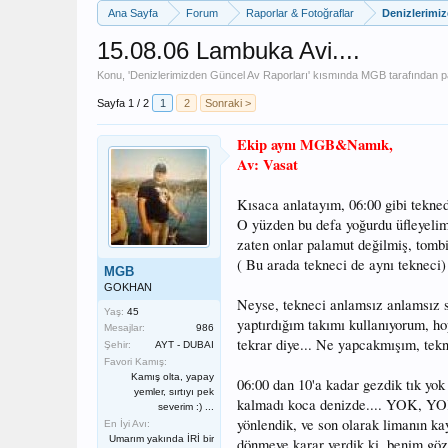
Ana Sayfa
Forum
Raporlar & Fotoğraflar
Denizlerimi
15.08.06 Lambuka Avi....
Konu, '
Denizlerimizden Güncel Av Raporları
' kısmında
MGB
tarafından pa
Sayfa 1 / 2
1
2
Sonraki >
Ekip aynı MGB&Namık,
Av: Vasat
Kısaca anlatayım, 06:00 gibi tekne
O yüzden bu defa yoğurdu üfleyelim
zaten onlar palamut değilmiş, tombi
( Bu arada tekneci de aynı tekneci)
MGB
GOKHAN
Neyse, tekneci anlamsız anlamsız su
Yaş:
45
yaptırdığım takımı kullanıyorum, ho
Mesajlar:
986
tekrar diye... Ne yapcakmışım, tek
Şehir:
AYT - DUBAI
Favori Kamış:
Kamış olta, yapay
06:00 dan 10'a kadar gezdik tık yok
yemler, sırtıyı pek
kalmadı koca denizde.... YOK, YOK
severim :) ...
yönlendik, ve son olarak limanın kay
En İyi Avı:
Umarım yakında İRİ bir
dönmeye karar verdik ki, benim gözü