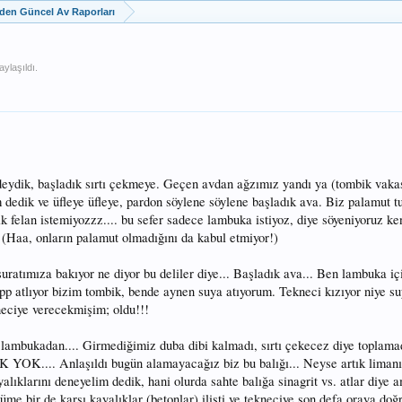
zden Güncel Av Raporları
ylaşıldı.
deydik, başladık sırtı çekmeye. Geçen avdan ağzımız yandı ya (tombik vaka
 dedik ve üfleye üfleye, pardon söylene söylene başladık ava. Biz palamut 
k felan istemiyozzz.... bu sefer sadece lambuka istiyoz, diye söyeniyoruz k
 (Haa, onların palamut olmadığını da kabul etmiyor!)
ratımıza bakıyor ne diyor bu deliler diye... Başladık ava... Ben lambuka iç
pp atlıyor bizim tombik, bende aynen suya atıyorum. Tekneci kızıyor niye su
neciye verecekmişim; oldu!!!
 lambukadan.... Girmediğimiz duba dibi kalmadı, sırtı çekecez diye toplama
 YOK.... Anlaşıldı bugün alamayacağız biz bu balığı... Neyse artık limanı
alıklarını deneyelim dedik, hani olurda sahte balığa sinagrit vs. atlar diye a
me bir de karşı kayalıklar (betonlar) ilişti ve tekneciye son defa oraya doğ