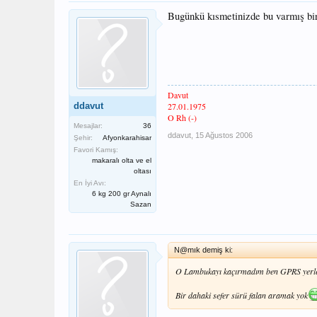
Bugünkü kısmetinizde bu varmış bi
Davut
ddavut
27.01.1975
O Rh (-)
Mesajlar:
36
ddavut
,
15 Ağustos 2006
Şehir:
Afyonkarahisar
Favori Kamış:
makaralı olta ve el
oltası
En İyi Avı:
6 kg 200 gr Aynalı
Sazan
N@mık demiş ki:
O Lambukayı kaçırmadım ben GPRS yerleşt
Bir dahaki sefer sürü falan aramak yok