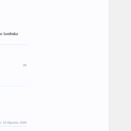
ar lambuka
#5
e:
15 Ağustos 2006