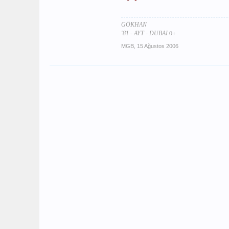
GÖKHAN
0+
'81 - AYT - DUBAI
MGB
,
15 Ağustos 2006