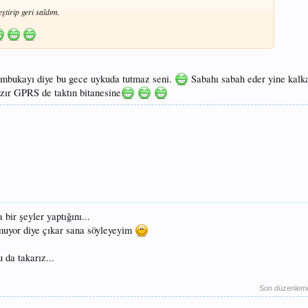
irip geri saldım.
ambukayı diye bu gece uykuda tutmaz seni.
Sabahı sabah eder yine kalk
azır GPRS de taktın bitanesine
bir şeyler yaptığını...
ymuyor diye çıkar sana söyleyeyim
da takarız...
Son düzenlem