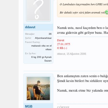
O Lambukayı kaçırmadım ben GPRS yerleşt
Bir dahaki sefer sürü falan aramak yok
ddavut
Namık usta, nasıl kaçırdım ben o l
avına gidersin gibi geliyor bana. H
Mesajlar:
36
Şehir:
Afyonkarahisar
Davut
Favori Kamış:
27.01.1975
makaralı olta ve el
O Rh (-)
oltası
En İyi Avı:
ddavut
,
15 Ağustos 2006
6 kg 200 gr Aynalı
Sazan
Ben anlamıştım zaten senin o balığa 
Şimdi kesin birileri bu sirkülere u
Namık, merak etme biz yakında onu 
MGB
GÖKHAN