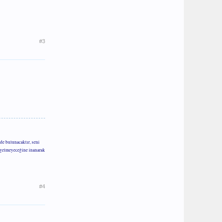
#3
de bulunacaktır, seni
m gelmeyeceğine inanarak
#4