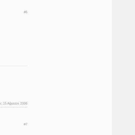
#6
e:
15 Ağustos 2006
#7