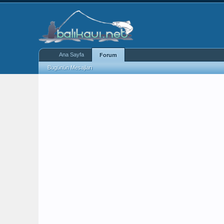
Ana Sayfa
Forum
Bugünün Mesajları