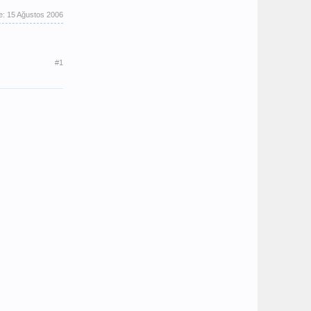
e:
15 Ağustos 2006
#1