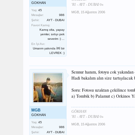
GOKHAN
0+
'81 - AYT - DUBAI
Yaş:
45
MGB
,
15 Ağustos 2006
Mesajlar:
986
Şehir:
AYT - DUBAI
Favori Kamış:
Kamış olta, yapay
yemler, sırtıyı pek
severim :) ...
En İyi Avı:
Umarım yakında İRİ bir
LEVREK :)
Sennur hanım, fotoyu cok yakından c
Hadi bakalım alın size tartışılacak
Soru: Fotosu uzaktan çekilince tomb
a) Tombik b) Palamut c) Orkinos 
MGB
GÖKHAN
GOKHAN
0+
'81 - AYT - DUBAI
Yaş:
45
MGB
,
15 Ağustos 2006
Mesajlar:
986
Şehir:
AYT - DUBAI