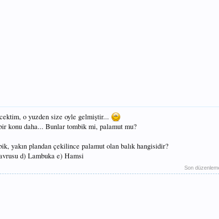
ektim, o yuzden size oyle gelmiştir...
 bir konu daha... Bunlar tombik mi, palamut mu?
ik, yakın plandan çekilince palamut olan balık hangisidir?
Yavrusu d) Lambuka e) Hamsi
Son düzenlem