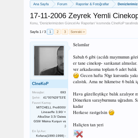
Ana Sayfa
Forum
Raporlar & Fotoğraflar
Denizlerimi
17-11-2006 Zeyrek Yemli Cineko
Konu, '
Denizlerimizden Güncel Av Raporları
' kısmında
CIneKoP
tarafında
Sayfa 1 / 3
1
2
3
Sonraki >
Selamlar
Sabah 6 gibi (acıldı maymunun gözü
er tane cinekop- sarıkanat almıslar
ver arkadasıma toplam 6 adet balık 
Gecen hafta 50gr kursunla yakın
calıstık. Ama ne hikmetse 6 balık i
CIneKoP
Mesajlar:
693
Hava güzelleştikçe balık azalıyor m
Şehir:
41°00'N28°53'E
Dönerken sarayburnuna uğradım. Sa
Favori Kamış:
kadar
MITCHELL Pro8000/
Herkese rastgelsin
Lineaeffe 3,90/ +
AlbaStar 3,5/ Daiwa
GS9/ Misina Kurşun vs
Haliçten tan yeri
;)
En İyi Avı:
Kofana(1990-1998) -