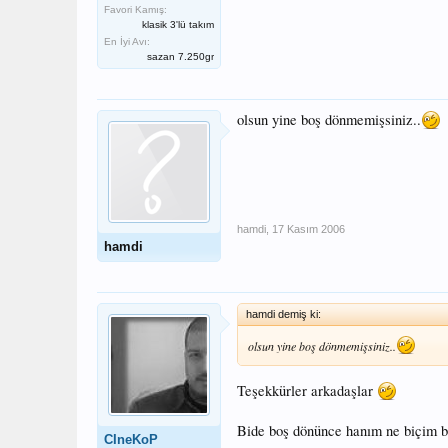
Favori Kamış:
klasik 3'lü takım
En İyi Avı:
sazan 7.250gr
olsun yine boş dönmemişsiniz..
hamdi
,
17 Kasım 2006
hamdi
hamdi demiş ki:
olsun yine boş dönmemişsiniz..
Teşekkürler arkadaşlar
Bide boş dönünce hanım ne biçim ba
CIneKoP