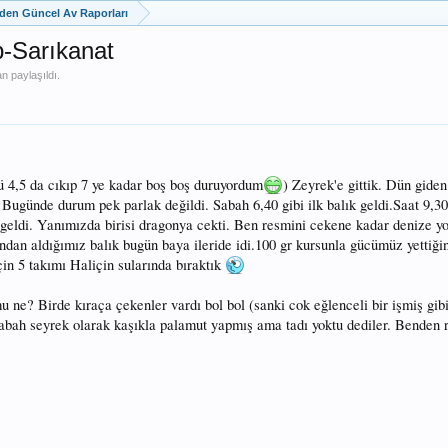
zden Güncel Av Raporları
p-Sarıkanat
n paylaşıldı.
 4,5 da cıkıp 7 ye kadar boş boş duruyordum
) Zeyrek'e gittik. Dün giden
. Bugünde durum pek parlak değildi. Sabah 6,40 gibi ilk balık geldi.Saat 9,3
geldi. Yanımızda birisi dragonya cekti. Ben resmini cekene kadar denize yol
dan aldığımız balık bugün baya ileride idi.100 gr kursunla gücümüz yettiği
çin 5 takımı Haliçin sularında bıraktık
u ne? Birde kıraça çekenler vardı bol bol (sanki cok eğlenceli bir işmiş gib
bah seyrek olarak kaşıkla palamut yapmış ama tadı yoktu dediler. Benden r