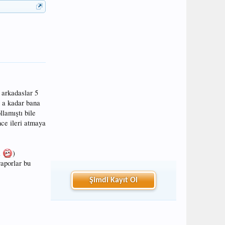
 arkadaslar 5
0 a kadar bana
lamıştı bile
nce ileri atmaya
i
)
aporlar bu
Şimdi Kayıt Ol