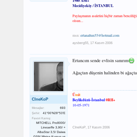
1980 Arh+
Mecidiyeköy / İSTANBUL
Paylaşmanın asaletini hiçbir zaman bencilliğ
olsun...
msn:
ertanaltun55@hotmail.com
aysberg55
,
17 Kasım 2006
Ertancım sende evlisin sanırım
Ağaçtan düşenin halinden bi ağaçt
Ü
m
i
t
CIneKoP
Beylikdüzü-İstanbul
0RH+
10-05-1971
Mesajlar:
693
Şehir:
41°00'N28°53'E
Favori Kamış:
MITCHELL Pro8000/
CIneKoP
,
17 Kasım 2006
Lineaeffe 3,90/ +
AlbaStar 3,5/ Daiwa
GS9/ Misina Kurşun vs