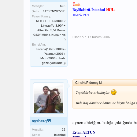
Ü
m
i
t
Mesajlar:
693
Beylikdüzü-İstanbul
0RH+
Şehir:
41°00'N28°53'E
10-05-1971
Favori Kamış:
MITCHELL Pro8000/
Lineaeffe 3,90/ +
AlbaStar 3,5/ Daiwa
GS9/ Misina Kurşun vs
CIneKoP
,
17 Kasım 2006
;)
En İyi Avı:
Kofana(1990-1998) -
Palamut(2006)-
Martı(2003 o hala
gözküyüzünde;))
CIneKoP demiş ki:
Teşekkürler arkadaşlar
Bide boş dönünce hanım ne biçim balığa g
aysberg55
aynen abiciğim. balığa çıktığında 
Mesajlar:
22
Ertan ALTUN
Şehir:
İstanbul