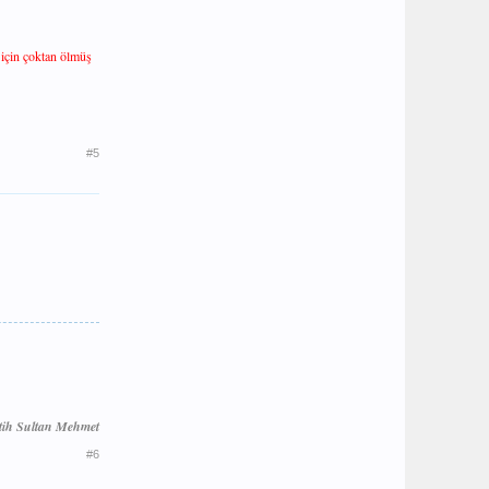
 için çoktan ölmüş
#5
tih Sultan Mehmet
#6