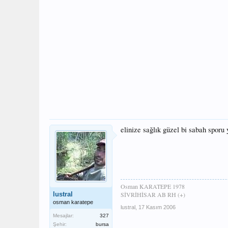
elinize sağlık güzel bi sabah sporu
Osman KARATEPE 1978
lustral
SİVRİHİSAR AB RH (+)
osman karatepe
lustral
,
17 Kasım 2006
Mesajlar:
327
Şehir:
bursa