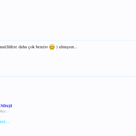
anat(lüfere daha çok benzio
) almışsın...
ANDAŞI
hçe....
el....