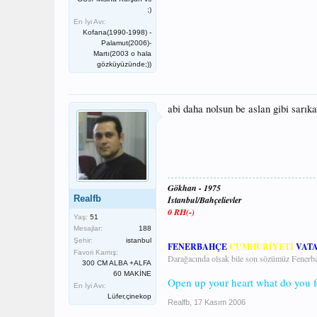
;)
En İyi Avı:
Kofana(1990-1998) -
Palamut(2006)-
Martı(2003 o hala
gözküyüzünde;))
abi daha nolsun be aslan gibi sarık
Gökhan - 1975
Realfb
İstanbul/Bahçelievler
0 RH(-)
Yaş:
51
Mesajlar:
188
Şehir:
istanbul
FENERBAHÇE
CUMHURİYETİ
VAT
Favori Kamış:
Darağacında olsak bile son sözümüz Fenerba
300 CM ALBA +ALFA
60 MAKİNE
Open up your heart what do you fe
En İyi Avı:
Lüfer,çinekop
Realfb
,
17 Kasım 2006