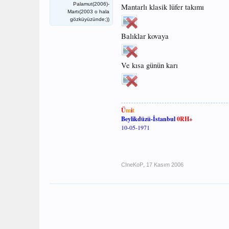
Palamut(2006)-
Mantarlı klasik lüfer takımı
Martı(2003 o hala
gözküyüzünde;))
Balıklar kovaya
Ve kısa günün karı
Ü
m
i
t
Beylikdüzü-İstanbul
0RH+
10-05-1971
CIneKoP
,
17 Kasım 2006