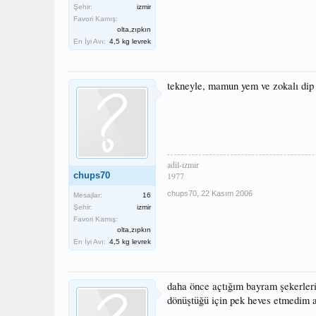
Şehir:
izmir
Favori Kamış:
olta,zıpkın
En İyi Avı:
4,5 kg levrek
tekneyle, mamun yem ve zokalı dip 
adil-izmir
chups70
1977
chups70
,
22 Kasım 2006
Mesajlar:
16
Şehir:
izmir
Favori Kamış:
olta,zıpkın
En İyi Avı:
4,5 kg levrek
daha önce açtığım bayram şekerleri
dönüştüğü için pek heves etmedim 