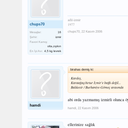
adil-izmir
chups70
1977
chups70
,
22 Kasım 2006
Mesajlar:
16
Şehir:
izmir
Favori Kamış:
olta,zıpkın
En İyi Avı:
4,5 kg levrek
birahas demiş ki:
Kardeş,
Karaağaç/Artur İzmir'e bağlı değil...
Balıkesir / Burhaniye-Gömeç arasında
abi orda yazmamış izmirli olunca 
hamdi
hamdi
,
22 Kasım 2006
ellerinize sağlık