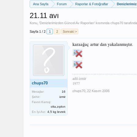
Ana Sayfa
Forum
Raporlar & Fotoğraflar
Denizlerimi
21.11 avı
Konu, '
Denizlerimizden Güncel Av Raporları
' kısmında
chups70
tarafında
Sayfa 1 / 2
1
2
Sonraki >
karaağaç artur dan yakalanmıştır.
adil-izmir
chups70
1977
chups70
,
22 Kasım 2006
Mesajlar:
16
Şehir:
izmir
Favori Kamış:
olta,zıpkın
En İyi Avı:
4,5 kg levrek