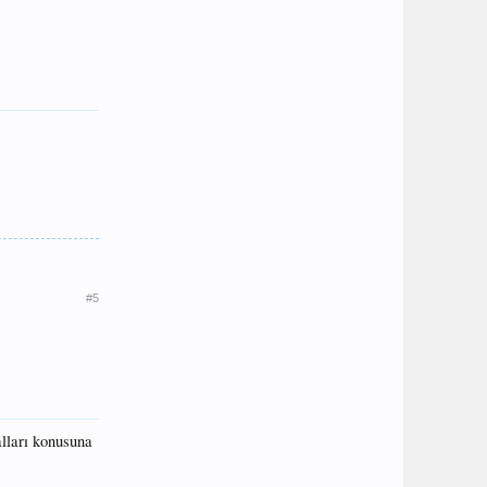
#5
alları konusuna