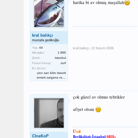
harika bi av olmuş maşallah
kral balıkçı
mustafa gedikoğlu
Yaş:
44
kral balıkçı
,
22 Kasım 2006
Mesajlar:
1.886
Şehir:
istanbul
Favori Kamış:
surf
En İyi Avı:
çino sarı lüfer istavrit
izmarit zargana vs....
çok güzel av olmus tebrikler
afiyet olsun
Ü
m
i
t
CIneKoP
Beylikdüzü-İstanbul
0RH+