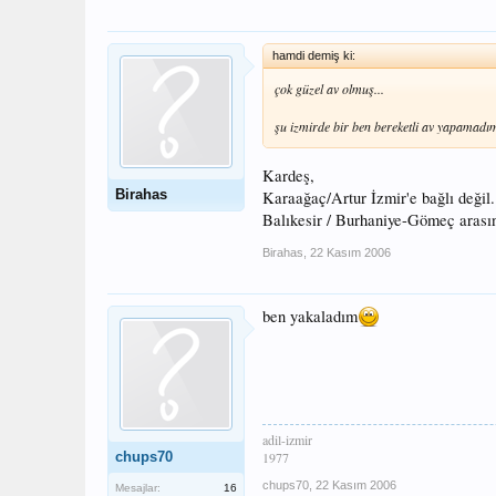
hamdi demiş ki:
çok güzel av olmuş...
şu izmirde bir ben bereketli av yapamadı
Kardeş,
Birahas
Karaağaç/Artur İzmir'e bağlı değil.
Balıkesir / Burhaniye-Gömeç arası
Birahas
,
22 Kasım 2006
ben yakaladım
adil-izmir
chups70
1977
chups70
,
22 Kasım 2006
Mesajlar:
16