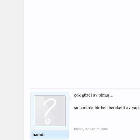
çok güzel av olmuş...
şu izmirde bir ben bereketli av ya
hamdi
,
22 Kasım 2006
hamdi