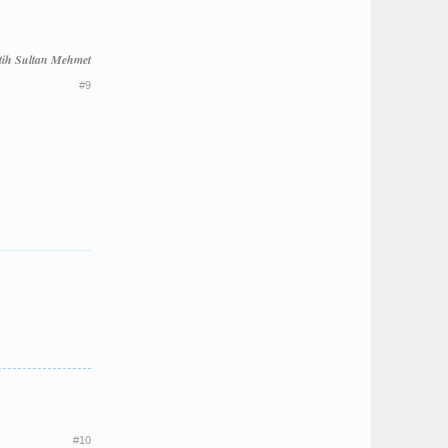
tih Sultan Mehmet
#9
#10