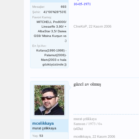
10-05-1971
Mesajlar:
693
Şehir:
41°00'N28°53'E
Favori Kamış:
MITCHELL Pro8000/
CIneKoP
,
22 Kasım 2006
Lineaeffe 3,90/ +
AlbaStar 3,5/ Daiwa
GS9/ Misina Kurşun vs
;)
En İyi Avı:
Kofana(1990-1998) -
Palamut(2006)-
Martı(2003 o hala
gözküyüzünde;))
güzel av olmuş
murat çelikkaya
mcelikkaya
Samsun / 1973 / 0+
(o\!/o)
murat çelikkaya
Yaş:
53
mcelikkaya
,
22 Kasım 2006