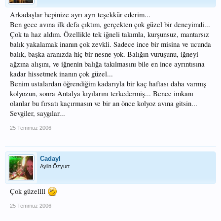
Arkadaşlar hepinize ayrı ayrı teşekkür ederim...
Ben gece avına ilk defa çıktım, gerçekten çok güzel bir deneyimdi...
Çok ta haz aldım. Özellikle tek iğneli takımla, kurşunsuz, mantarsız
balık yakalamak inanın çok zevkli. Sadece ince bir misina ve ucunda
balık, başka aranızda hiç bir nesne yok. Balığın vuruşunu, iğneyi
ağzına alışını, ve iğnenin balığa takılmasını bile en ince ayrıntısına
kadar hissetmek inanın çok güzel...
Benim ustalardan öğrendiğim kadarıyla bir kaç haftası daha varmış
kolyozun, sonra Antalya kıyılarını terkedermiş... Bence imkanı
olanlar bu fırsatı kaçırmasın ve bir an önce kolyoz avına gitsin...
Sevgiler, saygılar...
25 Temmuz 2006
Cadayl
Aylin Özyurt
Çok güzellll
25 Temmuz 2006