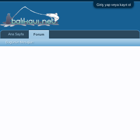
Giriş yap veya kayıt ol
Ana Sayfa
Forum
Bugünün Mesajları