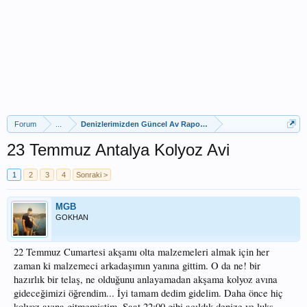
Forum
...
Denizlerimizden Güncel Av Raporları
23 Temmuz Antalya Kolyoz Avi
1
2
3
4
Sonraki >
MGB
GOKHAN
22 Temmuz Cumartesi akşamı olta malzemeleri almak için her
zaman ki malzemeci arkadaşımın yanına gittim. O da ne! bir
hazırlık bir telaş, ne olduğunu anlayamadan akşama kolyoz avına
gideceğimizi öğrendim... İyi tamam dedim gidelim. Daha önce hiç
kolyoz avına gitmemiştim. Saat 22:00 gibi açıldık denize ve luks