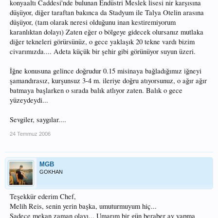
konyaaltı Caddesi'nde bulunan Endüstri Meslek lisesi nir karşısına
düşüyor, diğer taraftan bakınca da Stadyum ile Talya Otelin arasına
düşüyor, (tam olarak neresi olduğunu inan kestiremiyorum
karanlıktan dolayı) Zaten eğer o bölgeye gidecek olursanız mutlaka
diğer tekneleri görürsünüz, o gece yaklaşık 20 tekne vardı bizim
civarımızda.... Adeta küçük bir şehir gibi görünüyor suyun üzeri.
İğne konusuna gelince doğrudur 0.15 misinaya bağladığımız iğneyi
şamandırasız, kurşunsuz 3-4 m. ileriye doğru atıyorsunuz, o ağır ağır
batmaya başlarken o sırada balık atlıyor zaten. Balık o gece
yüzeydeydi...
Sevgiler, saygılar....
24 Temmuz 2006
MGB
GOKHAN
Teşekkür ederim Chef,
Melih Reis, senin yerin başka, umuturmuyum hiç...
Sadece mekan zaman olayı... Umarım bir gün beraber av yapma