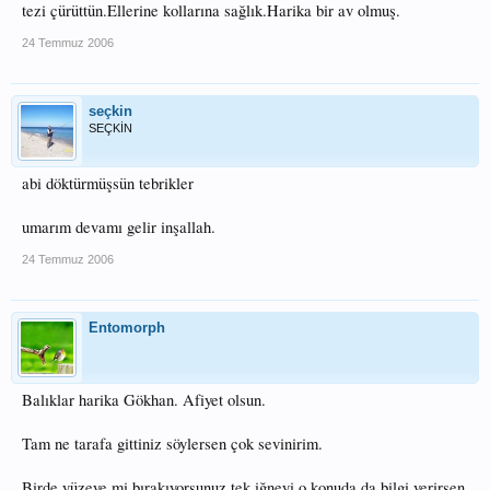
tezi çürüttün.Ellerine kollarına sağlık.Harika bir av olmuş.
24 Temmuz 2006
seçkin
SEÇKİN
abi döktürmüşsün tebrikler
umarım devamı gelir inşallah.
24 Temmuz 2006
Entomorph
Balıklar harika Gökhan. Afiyet olsun.
Tam ne tarafa gittiniz söylersen çok sevinirim.
Birde yüzeye mi bırakıyorsunuz tek iğneyi o konuda da bilgi verirsen