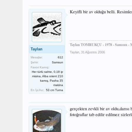
Keyifli bir av olduğu belli. Resimle
Taylan TOMRUKÇU - 1978 - Samsun - 
Taylan
Taylan
,
31 Ağustos 2006
Mesajlar:
612
Şehir:
Samsun
Favori Kamış:
Her türlü sahte, 0,18 ip
misina, Alba orient 210
kamış, Pasha 35
makina
En İyi Avı:
53 cm Turna
gerçekten zevkli bir av oldu,darısı 
fotoğraflar tab edilir edilmez sizler