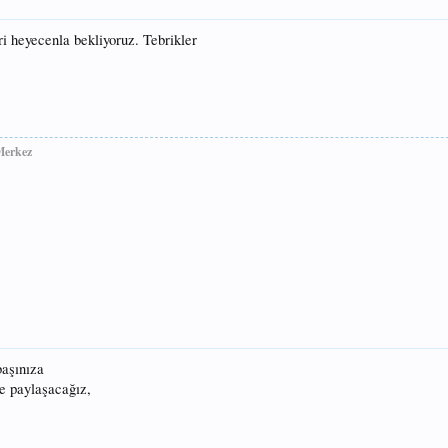
ri heyecenla bekliyoruz. Tebrikler
Merkez
başınıza
le paylaşacağız,