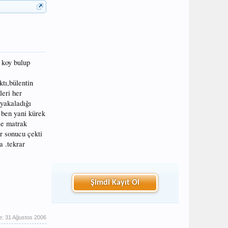
 koy bulup
tı,bülentin
leri her
 yakaladığı
ben yani kürek
le matrak
r sonucu çekti
a .tekrar
Şimdi Kayıt Ol
e:
31 Ağustos 2006