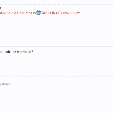
M
ENLERİ ASLA UNUTMAYIN
ÖNCELİK GÜVENLİ BİR AV.
el daha ne isterim ki?
 palamut..