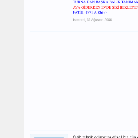
TURNA DAN BAŞKA BALIK TANIMA
AVA GİDERKEN EVDE SİZİ BEKLEY
FATİH -1971 A Rh(+)
fsekerci
,
31 Ağustos 2006
fatih tebrik ediyorum güzel bir gün 