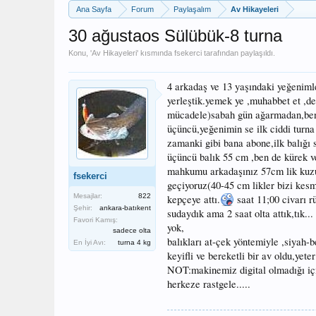
Ana Sayfa
Forum
Paylaşalım
Av Hikayeleri
30 ağustaos Sülübük-8 turna
Konu, '
Av Hikayeleri
' kısmında
fsekerci
tarafından paylaşıldı.
4 arkadaş ve 13 yaşındaki yeğeniml
yerleştik.yemek ye ,muhabbet et ,de
mücadele)sabah gün ağarmadan,ben ,b
üçüncü,yeğenimin se ilk ciddi turna
zamanki gibi bana abone,ilk balığı s
üçüncü balık 55 cm ,ben de kürek v
mahkumu arkadaşınız 57cm lik kuzuy
fsekerci
geçiyoruz(40-45 cm likler bizi kes
Mesajlar:
822
kepçeye attı.
saat 11;00 civarı r
Şehir:
ankara-batıkent
sudaydık ama 2 saat olta attık,tık...
Favori Kamış:
yok,
sadece olta
balıkları at-çek yöntemiyle ,siyah-b
En İyi Avı:
turna 4 kg
keyifli ve bereketli bir av oldu,yete
NOT:makinemiz digital olmadığı için
herkeze rastgele.....