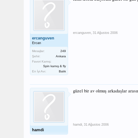
ercanguven
,
31 Ağustos 2006
ercanguven
Ercan
Mesajlar:
249
Şehir:
Ankara
Favori Kamış:
Spin kamış & fly
En İyi Avı:
Balık
güzel bir av olmuş arkadaşlar arası
hamdi
,
31 Ağustos 2006
hamdi