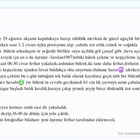
e 29 ağustos akşamı kapulukaya barajı sülübük mevkiin de güzel ağaçlık bir
rken saat 1-2 civarı uyku pozisyonu alıp ,sabahı zor ettik.(sinek ve soğukla
ülent arkadaşım ve yeğenle birlikte suya açıldık.göl çarşaf gibi ,hava açık
 avıydı.(şu an o da üyemiz -farslan1907)tabiki kürek çekme ve kepçeleme iş
aat 06:30 civar ferhat yakaladı,ardından bülent,iki tane daha ferhat,ferhatın
e kepçeleme işinden fırsat buldukça olta atıyorum.(bahane hazır
)derken 
u çektim bu o gün tuttuğum tek balık olarak kayıtlara geçti.tabi biz bülent
mez hesabı
)ve bülent in cevabı gecikmedi 61 cm lik yavruyu uzun çabala
üzgar başladı balık kesildi,karaya çıkıp yemek yeyip biraz dinlendik ten sonr
eyaz kırmızı simli sasi ile yakaladık.
r deyip,16.00 da dönüş için yola çıktık.
 fotoğraflar bilahare yeni üyemiz ferhat tarafından eklenecek.
Son düzenlem