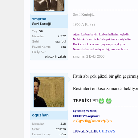
Sevil Kurtoğlu
smyrna
1966 A Rh (+)
Sevil Kurtoğlu
Yaş:
59
Ağam kurban beyim kurban hallarimi eyledim
Mesajlar:
7.772
Ne bir eksik ne bir fazla hepsi tamam söyledim
Şehir:
İstanbul
Kır kalemi kes cezamı yaşamayı neyleyim
Favori Kamış:
olta
Namus belasına kardaş verdiğimiz can bizim
En İyi Avı:
smyrna
,
2 Eylül 2006
olacak inşallah
Fatih abi çok güzel bir gün geçirmi
Resimleri en kısa zamanda bekliyo
TEBRİKLER
σgυzнαη тυzкαη
oguzhan
04/04/1992-αηкαяα
><)))*>ßıgƒıѕнєя<*(((><
Mesajlar:
418
Şehir:
αηкαяα
1907
GENÇLİK
CURVA'S
Favori Kamış:
σℓтα