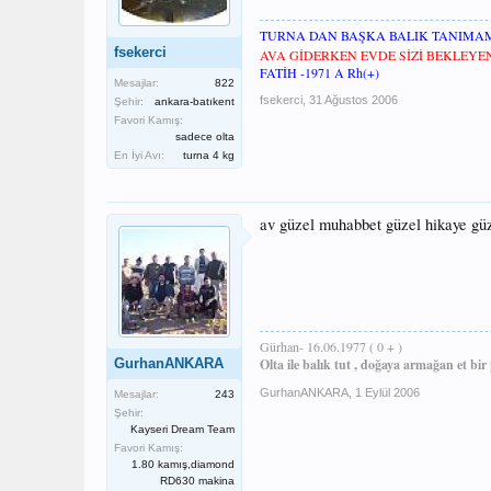
TURNA DAN BAŞKA BALIK TANIMA
fsekerci
AVA GİDERKEN EVDE SİZİ BEKLEY
FATİH -1971 A Rh(+)
Mesajlar:
822
fsekerci
,
31 Ağustos 2006
Şehir:
ankara-batıkent
Favori Kamış:
sadece olta
En İyi Avı:
turna 4 kg
av güzel muhabbet güzel hikaye güz
Gürhan- 16.06.1977 ( 0 + )
GurhanANKARA
Olta ile balık tut , doğaya armağan et bir
GurhanANKARA
,
1 Eylül 2006
Mesajlar:
243
Şehir:
Kayseri Dream Team
Favori Kamış:
1.80 kamış,diamond
RD630 makina