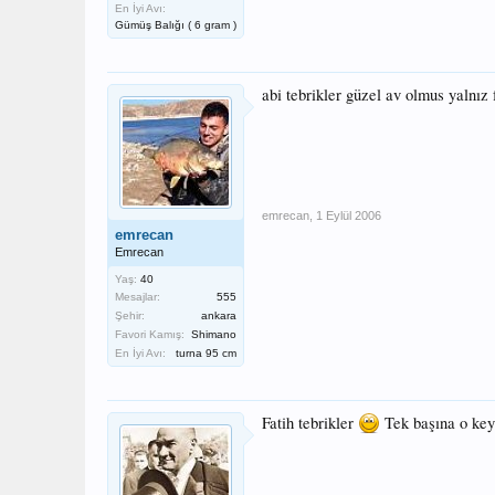
En İyi Avı:
Gümüş Balığı ( 6 gram )
abi tebrikler güzel av olmus yalnız 
emrecan
,
1 Eylül 2006
emrecan
Emrecan
Yaş:
40
Mesajlar:
555
Şehir:
ankara
Favori Kamış:
Shimano
En İyi Avı:
turna 95 cm
Fatih tebrikler
Tek başına o key