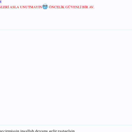
M
ENLERİ ASLA UNUTMAYIN
ÖNCELİK GÜVENLİ BİR AV.
geçirmişsin inşallah devamı gelir.rastgelsin