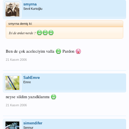
smyrna
Sevil Kurtoğlu
smyrna demiş ki:
İyi de anket nerde ?
Ben de çok aceleciyim valla
Pardon
21 Kasım 2006
SahEmre
Emre
neyse sildim yazıdklarımı
21 Kasım 2006
simendifer
Sennur