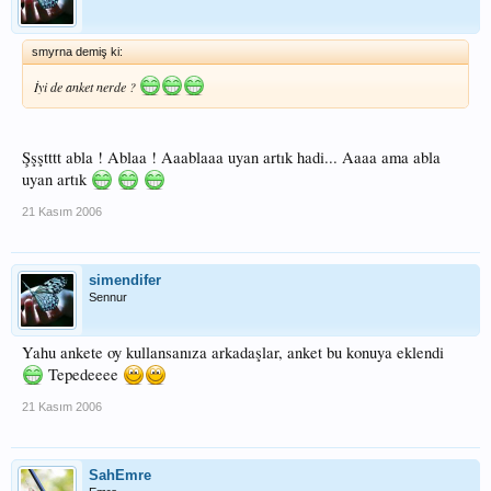
smyrna demiş ki:
İyi de anket nerde ?
Şşştttt abla ! Ablaa ! Aaablaaa uyan artık hadi... Aaaa ama abla
uyan artık
21 Kasım 2006
simendifer
Sennur
Yahu ankete oy kullansanıza arkadaşlar, anket bu konuya eklendi
Tepedeeee
21 Kasım 2006
SahEmre