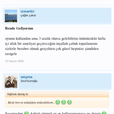
izmaritci
çağlar çakar
Bende Geliyorum
oyumu kullandım ama 3 aralık olursa gelebilirim önümüzdeki hafta
içi ufak bir ameliyat geçireceğim inşallah çabuk toparlanırım
sizlerle beraber olmak gerçekten çok güzel hepinize şimdiden
rastgele
21 Kasım 2006
smyrna
Sevil Kurtoğlu
N@mık demiş ki:
Birde ben ne anladığını anlayabilsem...
Şaşırmadım
Anketi görmek ve oy kullanamamaya ne dersin