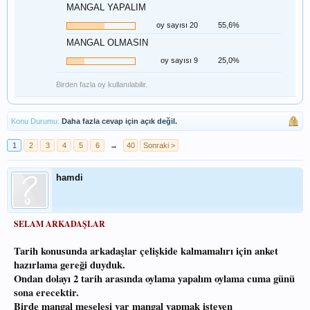
MANGAL YAPALIM
oy sayısı 20
55,6%
MANGAL OLMASIN
oy sayısı 9
25,0%
Birden fazla oy kullanılabilir.
Konu Durumu:
Daha fazla cevap için açık değil.
1
2
3
4
5
6
→
40
Sonraki >
hamdi
SELAM ARKADAŞLAR
Tarih konusunda arkadaşlar çelişkide kalmamalırı için anket
hazırlama gereği duyduk.
Ondan dolayı 2 tarih arasında oylama yapalım oylama cuma günü
sona erecektir.
Birde mangal meselesi var mangal yapmak isteyen