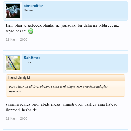
simendifer
Sennur
İsmi olan ve gelecek olanlar ne yapacak, bir daha mı bildireceğiz
teyid hesabı
21 Kasım 2006
SahEmre
Emre
hamdi demiş ki:
enson liste bu idi ismi olmayan veya ismi olupta gelmeyecek arkadaşlar
uyarsınlar..
sanırım realgs birol abide mesaj atmıştı öbür başlığa ama listeye
ilenmedi herhalde.
21 Kasım 2006