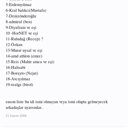
5-Erdemyılmaz
6-Kral balıkcı(Mustafa)
7-Denizönderoğlu
8-admiral (ben)
9-Diyafram ve eşi
10 -HorNET ve eşi
11-Ruludağ (Recep) ?
12-Özkan
13-Murat uysal ve eşi
14-amd athlon (emre)
15-Reis (Mahir amca ve eşi)
16-Halisabi
17-Borayto (Nejat)
18-Avcıyılmaz
19-realgs (birol)
enson liste bu idi ismi olmayan veya ismi olupta gelmeyecek
arkadaşlar uyarsınlar..
21 Kasım 2006