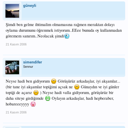
güneyli
Şimdi ben gelme ihtimalim olmamasına rağmen meraktan dolayı
oylama durumunu öğrenmek istiyorum..EEee bunuda oy kullanmadan
göremem sanırım..Neolacak şimdi
21 Kasım 2006
simendifer
Sennur
Neyse hadi ben gidiyorum
Görüşürüz arkadaşlar, iyi akşamlar...
(bir tane iyi akşamlar topiğimi açsak ne
Günaydın ve iyi günler
topiği de açarız
) Neyse hadi valla gidiyorum, görüşürüz bir
daha siteye girdiğimde
Oylayın arkadaşlar, hadi hepberaber,
hobareeeyyyy
21 Kasım 2006