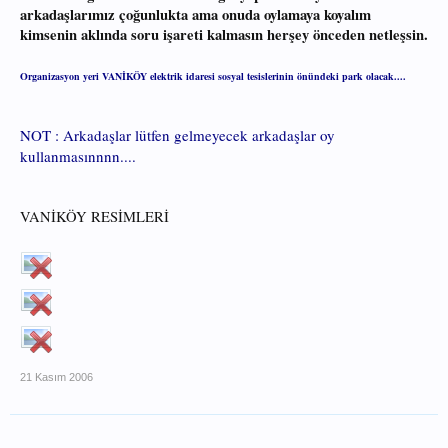
arkadaşlarımız çoğunlukta ama onuda oylamaya koyalım
kimsenin aklında soru işareti kalmasın herşey önceden netleşsin.
Organizasyon yeri VANİKÖY elektrik idaresi sosyal tesislerinin önündeki park olacak....
NOT : Arkadaşlar lütfen gelmeyecek arkadaşlar oy
kullanmasınnnn....
VANİKÖY RESİMLERİ
21 Kasım 2006