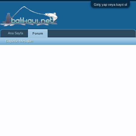
Giriş yap veya kayıt ol
Ana Sayfa
Forum
Bugünün Mesajları