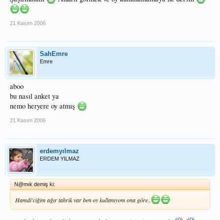
21 Kasım 2006
SahEmre
Emre
aboo
bu nasıl anket ya
nemo heryere oy atmış
21 Kasım 2006
erdemyılmaz
ERDEM YILMAZ
N@mık demiş ki:
Hamdi'ciğim ağır tahrik var ben oy kullanıyom ona göre..