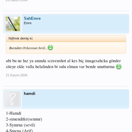
SahEmre
Emre
N@mık demiş ki:
Buradan Oyluyosun Sevil...
abi bu ne hız ya anında screenshot al kes biç imagesahcka gönder
siteye ekle valla helalinden bi sulu elman var bende unutturma
21 Kasım 2006
hamdi
1-Hamdi
2-simendifer(sennur)
3-Symrna (sevil)
4-Smena (Arif)