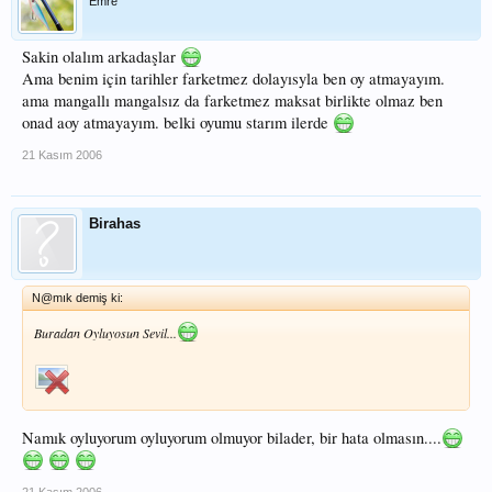
Emre
Sakin olalım arkadaşlar
Ama benim için tarihler farketmez dolayısyla ben oy atmayayım.
ama mangallı mangalsız da farketmez maksat birlikte olmaz ben
onad aoy atmayayım. belki oyumu starım ilerde
21 Kasım 2006
Birahas
N@mık demiş ki:
Buradan Oyluyosun Sevil...
Namık oyluyorum oyluyorum olmuyor bilader, bir hata olmasın....
21 Kasım 2006