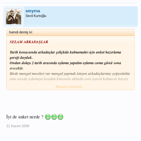
smyrna
Sevil Kurtoğlu
hamdi demiş ki:
SELAM ARKADAŞLAR
Tarih konusunda arkadaşlar çelişkide kalmamalırı için anket hazırlama
gereği duyduk.
Ondan dolayı 2 tarih arasında oylama yapalım oylama cuma günü sona
erecektir.
Birde mangal meselesi var mangal yapmak isteyen arkadaşlarımız çoğunlukta
ama onuda oylamaya koyalım kimsenin aklında soru işareti kalmasın herşey
önceden netleşsin.
Hepsini görüntüle...
Organizasyon yeri VANİKÖY elektrik idaresi sosyal tesislerinin önündeki park olacak....
NOT : Arkadaşlar lütfen gelmeyecek arkadaşlar oy
İyi de anket nerde ?
kullanmasınnnn....
21 Kasım 2006