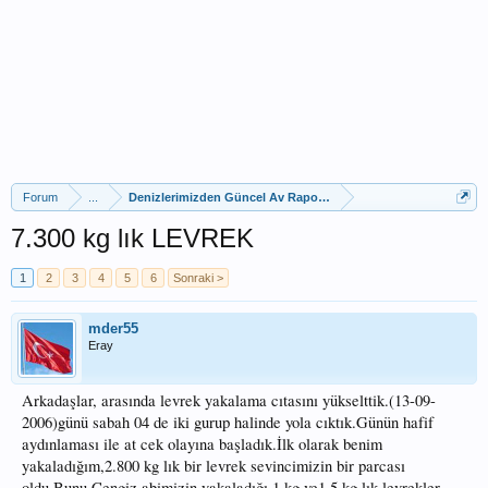
Forum
...
Denizlerimizden Güncel Av Raporları
7.300 kg lık LEVREK
1
2
3
4
5
6
Sonraki >
mder55
Eray
Arkadaşlar, arasında levrek yakalama cıtasını yükselttik.(13-09-
2006)günü sabah 04 de iki gurup halinde yola cıktık.Günün hafif
aydınlaması ile at cek olayına başladık.İlk olarak benim
yakaladığım,2.800 kg lık bir levrek sevincimizin bir parcası
oldu.Bunu Cengiz abimizin yakaladığı 1 kg ve1.5 kg lık levrekler