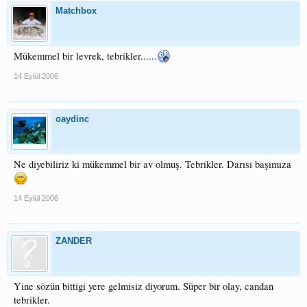
Matchbox
Mükemmel bir levrek, tebrikler......
14 Eylül 2006
oaydinc
Ne diyebiliriz ki mükemmel bir av olmuş. Tebrikler. Darısı başımıza
14 Eylül 2006
ZANDER
Yine sözün bittigi yere gelmisiz diyorum. Süper bir olay, candan
tebrikler.