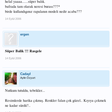
helal yaaaa......süper balık.
bafrada tam olarak neresi burası???*
birde kullandıgınız rapalanın modeli nedir acaba???
14 Eylül 2006
ergen
Süper Balik !!! Rasgele
14 Eylül 2006
Cadayl
Aylin Özyurt
Nutkum tutuldu, tebrikler...
Resimlerde harika çıkmış. Renkler falan çok güzel.. Kıyıya çekmek
ne kadar sürdü?..