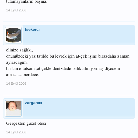
tutamayanların başına.
14 Eylül 2006
fsekerci
elinize sağlık,,
önümüzdeki yaz tatilde bu levrek için at-çek işine birazdaha zaman
ayıracağım.
bir tan e tutsam ,at çekle denizdede balık alınıyormuş diyecem
ama........nerdeee.
14 Eylül 2006
zarganax
Gerçekten güzel ötesi
14 Eylül 2006