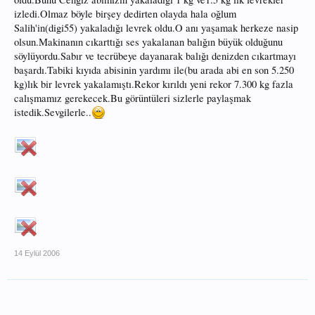
izledi.Olmaz böyle birşey dedirten olayda hala oğlum
Salih'in(digi55) yakaladığı levrek oldu.O anı yaşamak herkeze nasip
olsun.Makinanın cıkarttığı ses yakalanan balığın büyük olduğunu
söylüyordu.Sabır ve tecrübeye dayanarak balığı denizden cıkartmayı
başardı.Tabiki kıyıda abisinin yardımı ile(bu arada abi en son 5.250
kg)lık bir levrek yakalamıştı.Rekor kırıldı yeni rekor 7.300 kg fazla
calışmamız gerekecek.Bu görüntüleri sizlerle paylaşmak
istedik.Sevgilerle..
14 Eylül 2006