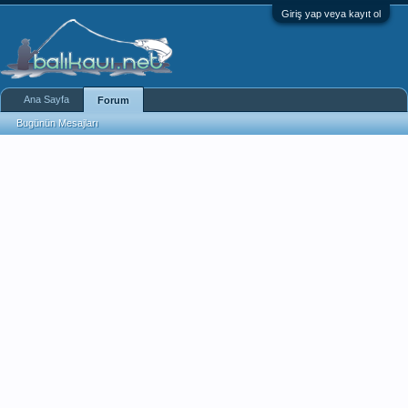
Giriş yap veya kayıt ol
Ana Sayfa
Forum
Bugünün Mesajları