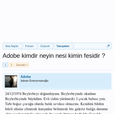
Ana Sayfa
Forum
Güncel
Tanışalım
Adobe kimdir neyin nesi kimin fesidir ?
1
2
Sonraki >
Adobe
Adnan Emirosmanoğlu
24/12/1974 Beylerbeyi doğumluyum. Beylerbeyinde okudum
Beylerbeyinde büyüdüm. Evli (idim yürümedi) 2 çocuk babası yım.
Tabi boğaz çocuğu olurda balık sevdası olmazmı. Kendimi bildim
bileli oltalar elimizde kurşunlar belimizde biz gideriz balığa durumu
elim ayağım tutuğu sürecede bu sevda bitmez herhalde.Genelde