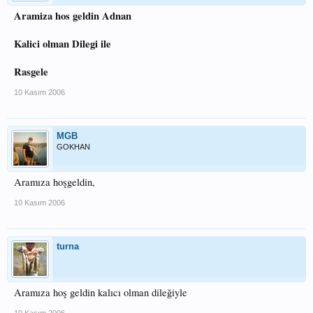
Aramiza hos geldin Adnan
Kalici olman Dilegi ile
Rasgele
10 Kasım 2006
MGB
GOKHAN
Aramıza hoşgeldin,
10 Kasım 2006
turna
Aramıza hoş geldin kalıcı olman dileğiyle
10 Kasım 2006