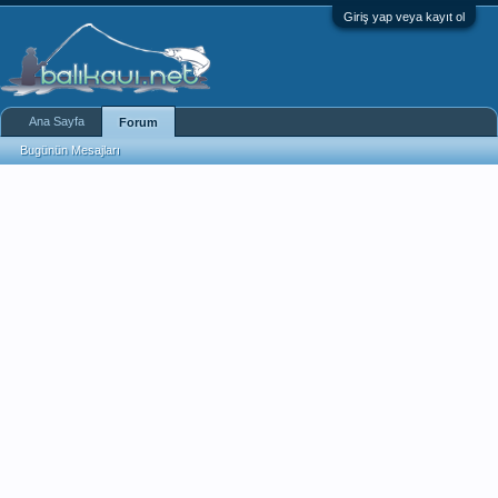
Giriş yap veya kayıt ol
Ana Sayfa
Forum
Bugünün Mesajları