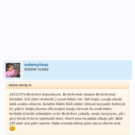
erdemyılmaz
ERDEM YILMAZ
Adobe demiş ki:
24/12/1974 Beylerbeyi doğumluyum. Beylerbeyinde okudum Beylerbeyinde
büyüdüm. Evli (idim yürümedi) 2 çocuk babası yım. Tabi boğaz çocuğu olurda
balık sevdası olmazmı. Kendimi bildim bileli oltalar elimizde kurşunlar belimizde
biz gideriz balığa durumu elim ayağım tutuğu sürecede bu sevda bitmez
herhalde.Genelde avlandığım yerler Beylerbeyi, çubuklu, moda, kuruçeşme, şile (
gerçi burda bi furya yapamadık ama), ömerli ama imzadada olduğu gibi .Balık
ÇİN dede olsa gider tutarım. Daha sonrada aklıma gelen olursa eklerim artık