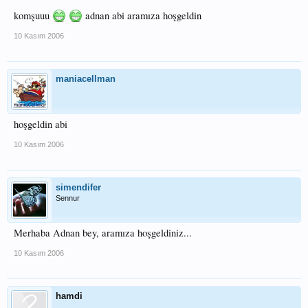
komşuuu
adnan abi aramıza hoşgeldin
10 Kasım 2006
maniacellman
hoşgeldin abi
10 Kasım 2006
simendifer
Sennur
Merhaba Adnan bey, aramıza hoşgeldiniz...
10 Kasım 2006
hamdi