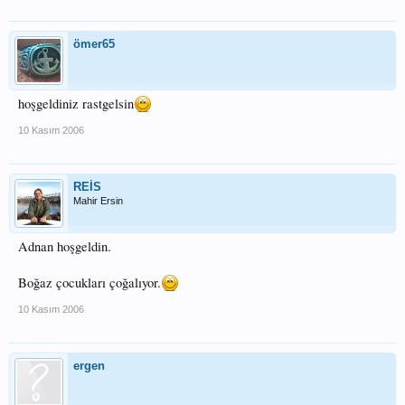
ömer65
hoşgeldiniz rastgelsin
10 Kasım 2006
REİS
Mahir Ersin
Adnan hoşgeldin.
Boğaz çocukları çoğalıyor.
10 Kasım 2006
ergen