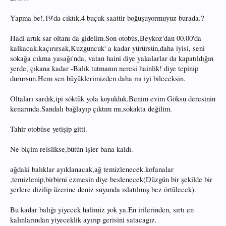
Yapma be!.19'da cıktık,4 buçuk saattir boğuşuyormuyuz burada.?
Hadi artık sar oltanı da gidelim.Son otobüs,Beykoz'dan 00.00'da
kalkacak.kaçırırsak,Kuzguncuk' a kadar yürürsün,daha iyisi, seni
sokağa cıkma yasağı'nda, vatan haini diye yakalarlar da kapatıldığın
yerde, çıkana kadar -Balık tutmanın neresi hainlik! diye tepinip
durursun.Hem sen büyüklerimizden daha mı iyi bileceksin.
Oltaları sardık,ipi söktük yola koyulduk.Benim evim Göksu deresinin
kenarında.Sandalı bağlayıp çıktım mı,sokakta değilim.
Tahir otobüse yetişip gitti.
Ne biçim reislikse,bütün işler bana kaldı.
ağdaki balıklar ayıklanacak,ağ temizlenecek.kofanalar
,temizlenip,birbirni ezmesin diye beslenecek(Düzgün bir şekilde bir
yerlere dizilip üzerine deniz suyunda ıslatılmış bez örtülecek).
Bu kadar balığı yiyecek halimiz yok ya.En irilerinden, sırtı en
kalınlarından yiyeceklik ayırıp gerisini satacagız.