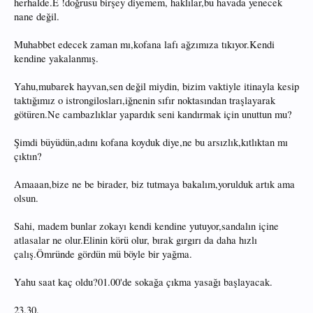
herhalde.E !doğrusu birşey diyemem, haklılar,bu havada yenecek
nane değil.
Muhabbet edecek zaman mı,kofana lafı ağzımıza tıkıyor.Kendi
kendine yakalanmış.
Yahu,mubarek hayvan,sen değil miydin, bizim vaktiyle itinayla kesip
taktığımız o istrongilosları,iğnenin sıfır noktasından traşlayarak
götüren.Ne cambazlıklar yapardık seni kandırmak için unuttun mu?
Şimdi büyüdün,adını kofana koyduk diye,ne bu arsızlık,kıtlıktan mı
çıktın?
Amaaan,bize ne be birader, biz tutmaya bakalım,yorulduk artık ama
olsun.
Sahi, madem bunlar zokayı kendi kendine yutuyor,sandalın içine
atlasalar ne olur.Elinin körü olur, bırak gırgırı da daha hızlı
çalış.Ömründe gördün mü böyle bir yağma.
Yahu saat kaç oldu?01.00'de sokağa çıkma yasağı başlayacak.
23.30.