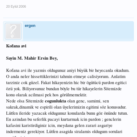
20 Eylül 2006
ergen
Kofana avi
Sayin M. Mahir Ersin Bey,
Kofana avi ile yazmis oldugunuz aniyi büyük bir heyecanla okudum.
O anda neler hissettiklerinizi tahmin etmeye calisiyorum. Anlatim
tarziniz cok güzel. Fakat hikayenizin hic bir ögütücü pardon egitici
özü yok. Biliyorsunuz bundan böyle bu tür hikayelerin Sitemizde
konu olarak acilmasi pek hos görülmemektir.
cogunlukta
Nede olsa Sitemizde
olan genc, samimi, sen
sakrak,dinamik ve espirili olan üyelerimizin egitimi söz konusudur.
Lütfen ileride yazacak oldugunuz konularda bunu göz önünde tutun.
En azindan bu seferlik pacayi kurtarmak icin pardon ; genclerin
kafasini karistirdiginiz icin, meydana gelen zarari asgariye
indermeniz gerekiyor. Lütfen asagida siralamis oldugum sorulari