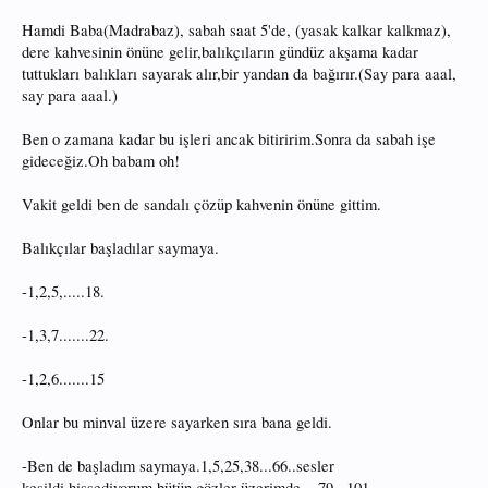
Hamdi Baba(Madrabaz), sabah saat 5'de, (yasak kalkar kalkmaz),
dere kahvesinin önüne gelir,balıkçıların gündüz akşama kadar
tuttukları balıkları sayarak alır,bir yandan da bağırır.(Say para aaal,
say para aaal.)
Ben o zamana kadar bu işleri ancak bitiririm.Sonra da sabah işe
gideceğiz.Oh babam oh!
Vakit geldi ben de sandalı çözüp kahvenin önüne gittim.
Balıkçılar başladılar saymaya.
-1,2,5,.....18.
-1,3,7.......22.
-1,2,6.......15
Onlar bu minval üzere sayarken sıra bana geldi.
-Ben de başladım saymaya.1,5,25,38...66..sesler
kesildi,hissediyorum bütün gözler üzerimde....79...101...