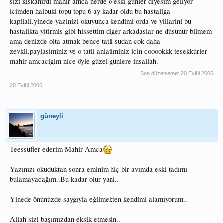
sizi kiskanirdi mahir amca nerde o eski günler diyesim geliyor
icimden halbuki topu topu 6 ay kadar oldu bu hastaliga
kapilali.yinede yazinizi okuyunca kendimi orda ve yillarini bu
hastalikta yitirmis gibi hissettim diger arkadaslar ne düsünür bilmem
ama denizde olta atmak bence tatli sudan cok daha
zevkli.paylasiminiz ve o tatli anlatiminiz icin cooookkk tesekkürler
mahir amcacigim nice öyle güzel günlere insallah.
Son düzenleme:
20 Eylül 2006
20 Eylül 2006
güneyli
Teessüfler ederim Mahir Amca
Yazınızı okuduktan sonra eminim hiç bir avımda eski tadımı
bulamayacağım..Bu kadar olur yani..
Yinede önünüzde saygıyla eğilmekten kendimi alamıyorum..
Allah sizi başımızdan eksik etmesin..