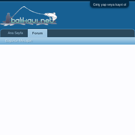
Giriş yap veya kayıt ol
Ana Sayfa
Forum
Bugünün Mesajları