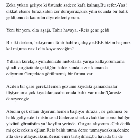
Zoka yukarı geliyor ki üstünde sadece kafa kalmış.Bu sefer,-Yaa!
dikkat etsene biraz,zaten zor duruyoruz,kırk yılın ucunda bir balık
geldi,onu da kacırdın diye efeleniyorum.
Yeni bir yem. olta aşağı, Tahir havaya, -Reis gene geldi.
Bir iki derken, bakıyorum Tahir habire çalışıyor.EEE bizim başımız
kel mi,ama nasıl olta koyvereceğim?
Yılların kürekçisiyim,denizde motorlarla yarışa kalkıyorum,ama
şimdi vargücümle çektiğim halde sandala zor kumanda
ediyorum.Gerçekten görülmemiş bir fırtına var.
Acilen bir çare gerek.Hemen gözüme kıyıdaki şamandıralar
ilişiyor,ama çok kıyıdalar,acaba orada balık var mıdır?Çaresiz
deneyecegiz.
Abicim çek oltanı diyorum,hemen başlıyor itiraza , ne çekmesi be
balık geliyor.deli misin sen.Günlerce sinek avladıktan sonra balığın
yüzünü görmüşüm ya! keyfim yerinde. Gırgıra alıyorum.-Çek dedik
mi çekeceksin oğlum.Reis balık tutma derse tutmayacaksın,denize
atla dese atlayacaksın.Reisin emri tartışılmaz,bu havada bir de