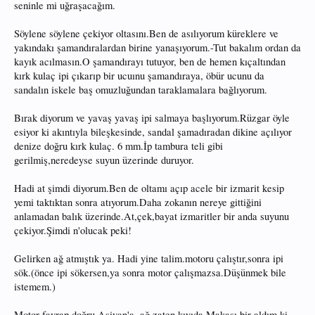
seninle mi uğraşacağım.
Söylene söylene çekiyor oltasını.Ben de asılıyorum küreklere ve
yakındakı şamandıralardan birine yanaşıyorum.-Tut bakalım ordan da
kayık acılmasın.O şamandırayı tutuyor, ben de hemen kıçaltından
kırk kulaç ipi çıkarıp bir ucuınu şamandıraya, öbür ucunu da
sandalın iskele baş omuzluğundan taraklamalara bağlıyorum.
Bırak diyorum ve yavaş yavaş ipi salmaya başlıyorum.Rüzgar öyle
esiyor ki akıntıyla bileşkesinde, sandal şamadıradan dikine açılıyor
denize doğru kırk kulaç. 6 mm.İp tambura teli gibi
gerilmiş,neredeyse suyun üzerinde duruyor.
Hadi at şimdi diyorum.Ben de oltamı açıp acele bir izmarit kesip
yemi taktıktan sonra atıyorum.Daha zokanın nereye gittiğini
anlamadan balık üzerinde.At,çek,bayat izmaritler bir anda suyunu
çekiyor.Şimdi n'olucak peki!
Gelirken ağ atmıştık ya. Hadi yine talim.motoru çalıştır,sonra ipi
sök.(önce ipi sökersen,ya sonra motor çalışmazsa.Düşünmek bile
istemem.)
Motor fayrap.doğru Aşiyan'a, ağ zaten kıyıda.Makası bir aldım ki