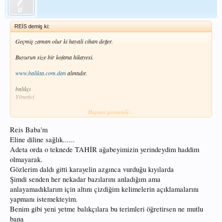
REİS demiş ki:
Geçmiş zaman olur ki hayali cihan değer.
Buyurun size bir kofana hikayesi.
www.balikta.com.dan
alıntıdır.
balıkçı
Yönetici
Hepsini görüntüle...
Kayıt Tarihi: 24-Şubat-2006
Reis Baba'm
Gönderilenler: 430
Eline diline sağlık......
Adeta orda o teknede TAHİR ağabeyimizin yerindeydim haddim
Konu: Ah Kofana!
olmayarak.
Gönderim Zamanı: 04-Mart-2006 Saat 01:08
Dostlar, madem bu mevsimde balık tutamıyoruz.Bari tuttuklarımızla avunalım.
Gözlerim daldı gitti karayelin azgınca vurduğu kıyılarda
Şimdi senden her nekadar bazılarını anladığım ama
1982 yılının 30 Aralık gecesi.
anlayamadıklarım için altını çizdiğim kelimelerin açıklamalarını
yapmanı istemekteyim.
Karayel,kudurmuş gibi.Denizin üstünden kuşu kapıyor.Deniz aksakarcık
kesilmiş,boğacak adam arıyor.
Benim gibi yeni yetme balıkçılara bu terimleri öğretirsen ne mutlu
bana