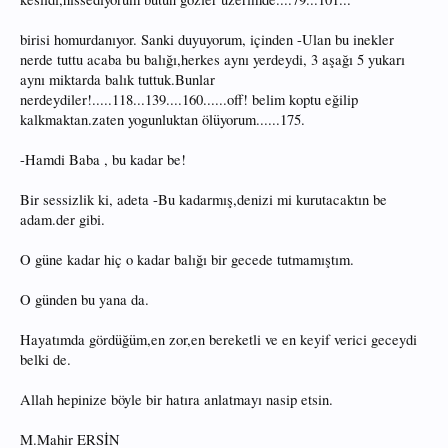
birisi homurdanıyor. Sanki duyuyorum, içinden -Ulan bu inekler
nerde tuttu acaba bu balığı,herkes aynı yerdeydi, 3 aşağı 5 yukarı
aynı miktarda balık tuttuk.Bunlar
nerdeydiler!.....118...139....160......off! belim koptu eğilip
kalkmaktan.zaten yogunluktan ölüyorum......175.
-Hamdi Baba , bu kadar be!
Bir sessizlik ki, adeta -Bu kadarmış,denizi mi kurutacaktın be
adam.der gibi.
O güne kadar hiç o kadar balığı bir gecede tutmamıştım.
O günden bu yana da.
Hayatımda gördüğüm,en zor,en bereketli ve en keyif verici geceydi
belki de.
Allah hepinize böyle bir hatıra anlatmayı nasip etsin.
M.Mahir ERSİN