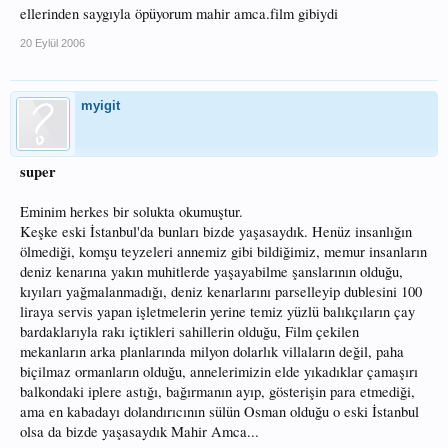
Yahu saat kaç oldu?01.00'de sokağa çıkma yasağı başlayacak.
ellerinden saygıyla öpüyorum mahir amca.film gibiydi
23.30.
20 Eylül 2006
Yapma be!.19'da cıktık,4 buçuk saattir boğuşuyormuyuz burada.?
myigit
Hadi artık sar oltanı da gidelim.Son otobüs,Beykoz'dan 00.00'da
kalkacak.kaçırırsak,Kuzguncuk' a kadar yürürsün,daha iyisi, seni sokağa cıkma
yasağı'nda, vatan haini diye yakalarlar da kapatıldığın yerde, çıkana kadar -
Balık tutmanın neresi hainlik! diye tepinip durursun.Hem sen büyüklerimizden
super
daha mı iyi bileceksin.
Oltaları sardık,ipi söktük yola koyulduk.Benim evim Göksu deresinin
Eminim herkes bir solukta okumuştur.
kenarında.Sandalı bağlayıp çıktım mı,sokakta değilim.
Keşke eski İstanbul'da bunları bizde yaşasaydık. Henüz insanlığın
ölmediği, komşu teyzeleri annemiz gibi bildiğimiz, memur insanların
Tahir otobüse yetişip gitti.
deniz kenarına yakın muhitlerde yaşayabilme şanslarının olduğu,
Ne biçim reislikse,bütün işler bana kaldı.
kıyıları yağmalanmadığı, deniz kenarlarını parselleyip dublesini 100
liraya servis yapan işletmelerin yerine temiz yüzlü balıkçıların çay
ağdaki balıklar ayıklanacak,ağ temizlenecek.kofanalar ,temizlenip,birbirni
bardaklarıyla rakı içtikleri sahillerin olduğu, Film çekilen
ezmesin diye beslenecek(Düzgün bir şekilde bir yerlere dizilip üzerine deniz
suyunda ıslatılmış bez örtülecek).
mekanların arka planlarında milyon dolarlık villaların değil, paha
biçilmaz ormanların olduğu, annelerimizin elde yıkadıklar çamaşırı
Bu kadar balığı yiyecek halimiz yok ya.En irilerinden, sırtı en kalınlarından
balkondaki iplere astığı, bağırmanın ayıp, gösterişin para etmediği,
yiyeceklik ayırıp gerisini satacagız.
ama en kabadayı dolandırıcının sülün Osman olduğu o eski İstanbul
Hamdi Baba(Madrabaz), sabah saat 5'de, (yasak kalkar kalkmaz), dere
olsa da bizde yaşasaydık Mahir Amca...
kahvesinin önüne gelir,balıkçıların gündüz akşama kadar tuttukları balıkları