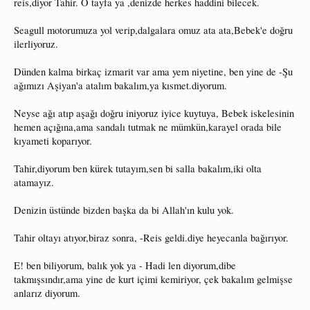
reis,diyor Tahir. O tayfa ya ,denizde herkes haddini bilecek.
Seagull motorumuza yol verip,dalgalara omuz ata ata,Bebek'e doğru
ilerliyoruz.
Dünden kalma birkaç izmarit var ama yem niyetine, ben yine de -Şu
ağımızı Aşiyan'a atalım bakalım,ya kısmet.diyorum.
Neyse ağı atıp aşağı doğru iniyoruz iyice kuytuya, Bebek iskelesinin
hemen açığına,ama sandalı tutmak ne mümkün,karayel orada bile
kıyameti koparıyor.
Tahir,diyorum ben kürek tutayım,sen bi salla bakalım,iki olta
atamayız.
Denizin üstünde bizden başka da bi Allah'ın kulu yok.
Tahir oltayı atıyor,biraz sonra, -Reis geldi.diye heyecanla bağırıyor.
E! ben biliyorum, balık yok ya - Hadi len diyorum,dibe
takmışsındır,ama yine de kurt içimi kemiriyor, çek bakalım gelmişse
anlarız diyorum.