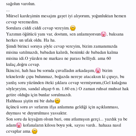
sağolun varolun.
O güne kadar hiç o kadar balığı bir gecede tutmamıştım.
...
Mürsel kardeşimin mesajını gayet iyi alıyorum, yoğunluktan hemen
O günden bu yana da.
cevap veremedim.
Sorulara ciddi ciddi cevap vereyim.
Hayatımda gördüğüm,en zor,en bereketli ve en keyif verici geceydi belki de.
Yazımın öğütücü yanı var, dostum, sen anlamıyorsun
, baksana
Allah hepinize böyle bir hatıra anlatmayı nasip etsin.
herkes un ufak oldu. Ha ha.
Şimdi birinci soruya şöyle cevap vereyim, bizim zamanımızda
M.Mahir ERSİN
misina satılmazdı, babadan kalırdı, benimki de babadan kalma
1945 Anadoluhisarı-İSTANBUL
misina idi.O yüzden ne markası ne parası belliydi. ama 60
kulaç,doğru cevap.
İkincisi, hah haa bu soruda çuvalladın arkadaşım,
bizim
teknelerde çıpa bulunmaz, boğazda nereye atacaksın ki çıpayı, bu
yanlış soru yüzünden öteki şıklara cevap vermiyorum,(Gel kulağına
söyleyeyim, sandal ahşap 6 m. 1.60 en.) O zaman ruhsat muhsat hak
getire olduğu için bunlar sorulmazdı.
Hahhaaa şiştin mi bir daha
üçüncü soru av sırlarını ifşa anlamına geldiği için açıklanması,
duyması ve duyurulması yassaktır.
Son soru da kıyağım olsun bari, onu atlamışsın gerçi... yazdık ya be
adam
kofanaların kilosu boyu yok, sayısı vardı.. hahaaa nasıl
cevaplar ama.