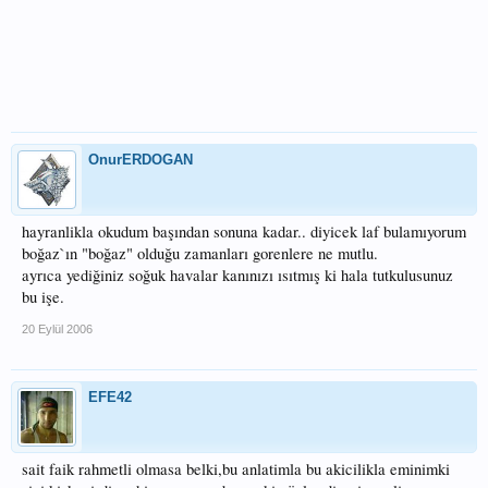
OnurERDOGAN
hayranlikla okudum başından sonuna kadar.. diyicek laf bulamıyorum
boğaz`ın "boğaz" olduğu zamanları gorenlere ne mutlu.
ayrıca yediğiniz soğuk havalar kanınızı ısıtmış ki hala tutkulusunuz
bu işe.
20 Eylül 2006
EFE42
sait faik rahmetli olmasa belki,bu anlatimla bu akicilikla eminimki