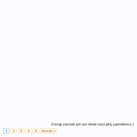
(Cevap yazmak için üye olmalı veya giriş yapmalısınız.)
1
2
3
4
5
Sonraki >