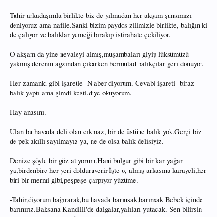
Tahir arkadaşımla birlikte biz de yılmadan her akşam şansımızı
deniyoruz ama nafile.Sanki bizim paydos zilimizle birlikte, balığın ki
de çalıyor ve balıklar yemeği bırakıp istirahate çekiliyor.
O akşam da yine nevaleyi almış,muşambaları giyip lüksümüzü
yakmış derenin ağzından çıkarken bermutad balıkçılar geri dönüyor.
Her zamanki gibi işaretle -N'aber diyorum. Cevabi işareti -biraz
balık yaptı ama şimdi kesti.diye okuyorum.
Hay anasını.
Ulan bu havada deli olan cıkmaz, bir de üstüne balık yok.Gerçi biz
de pek akıllı sayılmayız ya, ne de olsa balık delisiyiz.
Denize şöyle bir göz atıyorum.Hani bulgur gibi bir kar yağar
ya,birdenbire her yeri dolduruverir.İşte o, almış arkasına karayeli,her
biri bir mermi gibi,peşpeşe çarpıyor yüzüme.
-Tahir,diyorum bağırarak,bu havada barınsak,barınsak Bebek içinde
barınırız.Baksana Kandilli'de dalgalar,yalıları yutacak.-Sen bilirsin