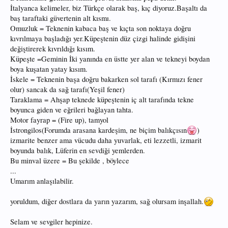
İtalyanca kelimeler, biz Türkçe olarak baş, kıç diyoruz.Başaltı da
baş taraftaki güvertenin alt kısmı.
Omuzluk = Teknenin kabaca baş ve kıçta son noktaya doğru
kıvrılmaya başladığı yer.Küpeştenin düz çizgi halinde gidişini
değiştirerek kıvrıldığı kısım.
Küpeşte =Geminin İki yanında en üstte yer alan ve tekneyi boydan
boya kuşatan yatay kısım.
İskele = Teknenin başa doğru bakarken sol tarafı (Kırmızı fener
olur) sancak da sağ tarafı(Yeşil fener)
Taraklama = Ahşap teknede küpeştenin iç alt tarafında tekne
boyunca giden ve eğrileri bağlayan tahta.
Motor fayrap = (Fire up), tamyol
İstrongilos(Forumda arasana kardeşim, ne biçim balıkçısın
)
izmarite benzer ama vücudu daha yuvarlak, eti lezzetli, izmarit
boyunda balık, Lüferin en sevdiği yemlerden.
Bu minval üzere = Bu şekilde , böylece
...
Umarım anlaşılabilir.
yoruldum, diğer dostlara da yarın yazarım, sağ olursam inşallah.
Selam ve sevgiler hepinize.