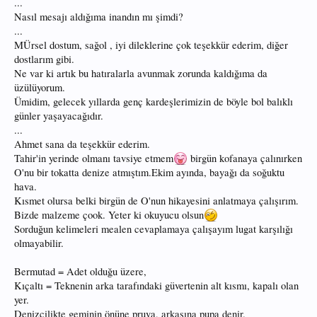
...
Nasıl mesajı aldığıma inandın mı şimdi?
...
MÜrsel dostum, sağol , iyi dileklerine çok teşekkür ederim, diğer
dostlarım gibi.
Ne var ki artık bu hatıralarla avunmak zorunda kaldığıma da
üzülüyorum.
Ümidim, gelecek yıllarda genç kardeşlerimizin de böyle bol balıklı
günler yaşayacağıdır.
...
Ahmet sana da teşekkür ederim.
Tahir'in yerinde olmanı tavsiye etmem
birgün kofanaya çalınırken
O'nu bir tokatta denize atmıştım.Ekim ayında, bayağı da soğuktu
hava.
Kısmet olursa belki birgün de O'nun hikayesini anlatmaya çalışırım.
Bizde malzeme çook. Yeter ki okuyucu olsun
Sorduğun kelimeleri mealen cevaplamaya çalışayım lugat karşılığı
olmayabilir.
Bermutad = Adet olduğu üzere,
Kıçaltı = Teknenin arka tarafındaki güvertenin alt kısmı, kapalı olan
yer.
Denizcilikte geminin önüne pruva, arkasına pupa denir.