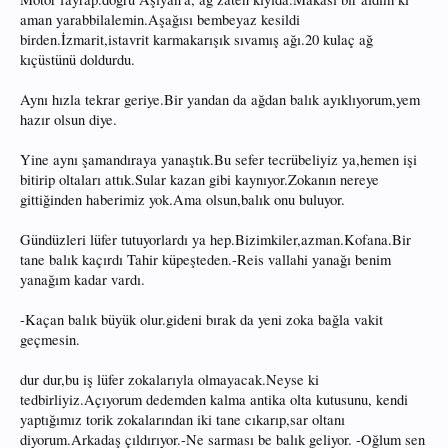
aman yarabbilalemin.Aşağısı bembeyaz kesildi
birden.İzmarit,istavrit karmakarışık sıvamış ağı.20 kulaç ağ
kıçüstünü doldurdu.
Aynı hızla tekrar geriye.Bir yandan da ağdan balık ayıklıyorum,yem
hazır olsun diye.
Yine aynı şamandıraya yanaştık.Bu sefer tecrübeliyiz ya,hemen işi
bitirip oltaları attık.Sular kazan gibi kaynıyor.Zokanın nereye
gittiğinden haberimiz yok.Ama olsun,balık onu buluyor.
Gündüzleri lüfer tutuyorlardı ya hep.Bizimkiler,azman.Kofana.Bir
tane balık kaçırdı Tahir küpeşteden.-Reis vallahi yanağı benim
yanağım kadar vardı.
-Kaçan balık büyük olur.gideni bırak da yeni zoka bağla vakit
geçmesin.
dur dur,bu iş lüfer zokalarıyla olmayacak.Neyse ki
tedbirliyiz.Açıyorum dedemden kalma antika olta kutusunu, kendi
yaptığımız torik zokalarından iki tane cıkarıp,sar oltanı
diyorum.Arkadaş çıldırıyor.-Ne sarması be balık geliyor. -Oğlum sen