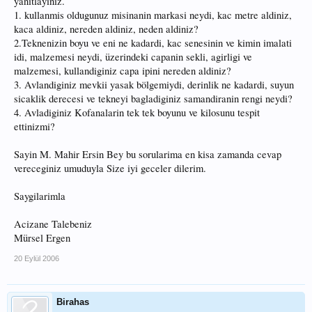
yanitlayiniz.
1. kullanmis oldugunuz misinanin markasi neydi, kac metre aldiniz,
kaca aldiniz, nereden aldiniz, neden aldiniz?
2.Teknenizin boyu ve eni ne kadardi, kac senesinin ve kimin imalati
idi, malzemesi neydi, üzerindeki capanin sekli, agirligi ve
malzemesi, kullandiginiz capa ipini nereden aldiniz?
3. Avlandiginiz mevkii yasak bölgemiydi, derinlik ne kadardi, suyun
sicaklik derecesi ve tekneyi bagladiginiz samandiranin rengi neydi?
4. Avladiginiz Kofanalarin tek tek boyunu ve kilosunu tespit
ettinizmi?
Sayin M. Mahir Ersin Bey bu sorularima en kisa zamanda cevap
vereceginiz umuduyla Size iyi geceler dilerim.
Saygilarimla
Acizane Talebeniz
Mürsel Ergen
20 Eylül 2006
Birahas