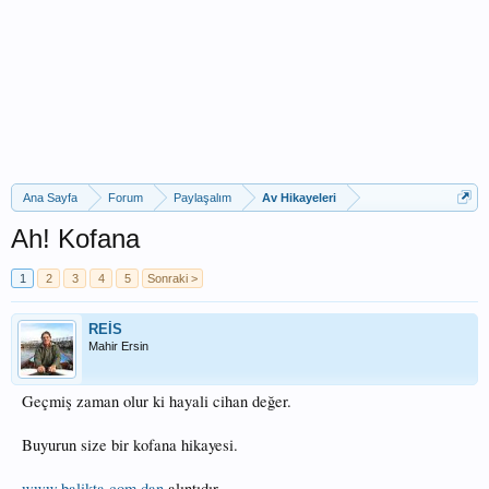
Ana Sayfa
Forum
Paylaşalım
Av Hikayeleri
Ah! Kofana
1
2
3
4
5
Sonraki >
REİS
Mahir Ersin
Geçmiş zaman olur ki hayali cihan değer.
Buyurun size bir kofana hikayesi.
www.balikta.com.dan
alıntıdır.