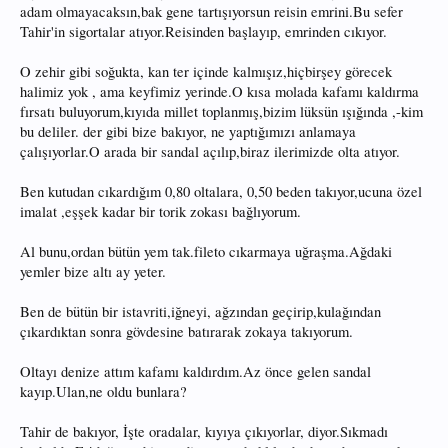
adam olmayacaksın,bak gene tartışıyorsun reisin emrini.Bu sefer
Tahir'in sigortalar atıyor.Reisinden başlayıp, emrinden cıkıyor.
O zehir gibi soğukta, kan ter içinde kalmışız,hiçbirşey görecek
halimiz yok , ama keyfimiz yerinde.O kısa molada kafamı kaldırma
fırsatı buluyorum,kıyıda millet toplanmış,bizim lüksün ışığında ,-kim
bu deliler. der gibi bize bakıyor, ne yaptığımızı anlamaya
çalışıyorlar.O arada bir sandal açılıp,biraz ilerimizde olta atıyor.
Ben kutudan cıkardığım 0,80 oltalara, 0,50 beden takıyor,ucuna özel
imalat ,eşşek kadar bir torik zokası bağlıyorum.
Al bunu,ordan bütün yem tak.fileto cıkarmaya uğraşma.Ağdaki
yemler bize altı ay yeter.
Ben de bütün bir istavriti,iğneyi, ağzından geçirip,kulağından
çıkardıktan sonra gövdesine batırarak zokaya takıyorum.
Oltayı denize attım kafamı kaldırdım.Az önce gelen sandal
kayıp.Ulan,ne oldu bunlara?
Tahir de bakıyor, İşte oradalar, kıyıya çıkıyorlar, diyor.Sıkmadı