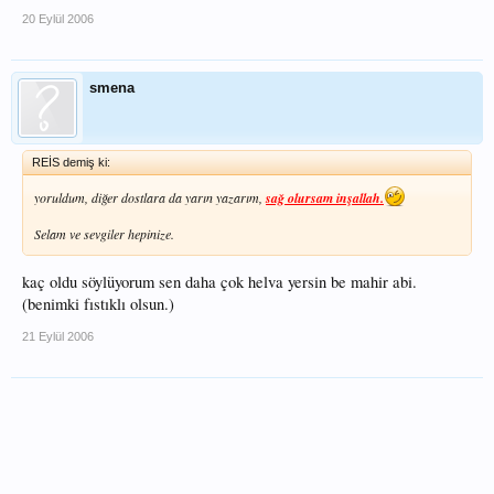
20 Eylül 2006
smena
REİS demiş ki:
yoruldum, diğer dostlara da yarın yazarım,
sağ olursam inşallah.
Selam ve sevgiler hepinize.
kaç oldu söylüyorum sen daha çok helva yersin be mahir abi.
(benimki fıstıklı olsun.)
21 Eylül 2006