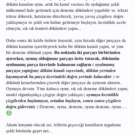
döküm kanalını oyun, artık bu kanal vasıtası ile oyduğunuz şekli
mükemmel hale getirmek için deneme dökümleri yapabilir ve, tekrar
tekrar dökerek, hatalarını düzelterek, yavaş yavaş çizgilere doğru
yaklaşmaya ve şekli son haline getirmeye başlayın, kesinlikle acele
etmeyin, sık sık kontrol dökümleri yapın...
Daha sonra iki kalıbı üstüste koyarak, aynı hizada diğer parçaya da
döküm kanalını işaretleyerek kaba bir döküm kanalı yapın, ve yine
Bu noktada iki parçayı birbirinden
bir deneme dökümü yapın.
ayırırken, oymuş olduğunuz parçayı üstte tutarak, dökümün
oyulmamış parça üzerinde kalmasını sağlayın (
oyulmamış
parçaya yaptığınız döküm kanalı sayesinde, döküm yerinden
kaymayarak bu parça üzerindeki doğru yerinde kalacaktır
) ve
dökümü kenarlarından çizerek diğer parçaya da aynısını aktarın..
Oymaya devam. Yine kabaca oyun, sık sık deneme dökümleri yapın,
oymaya kesinlikle
model olgunlaştıkça çizgiye doğru yaklaşın (
çizgilerden başlamayın, ortadan başlayın, sonra sonra çizgilere
doğru gidersiniz
) Deneme, oyma, deneme, oyma deneme, oyma.....
Akıntı kurşunu olacak ise, tellerin geçeceği kanalların uygulama
şekli fotolarda gayet net...