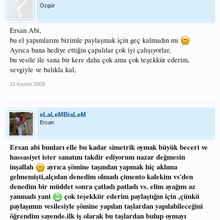
Özgür
Ersan Abi,
bu el yapımlarını bizimle paylaşmak için geç kalmadın mı
Ayrıca bana hediye ettiğin çapalılar çok iyi çalışıyorlar,
bu vesile ile sana bir kere daha çok ama çok teşekkür ederim,
sevgiyle ve balıkla kal,
11 Kasım 2009
eLaLeMBiaLeM
Ercan
Ersan abi bunları elle bu kadar simetrik oymak büyük beceri ve
hassasiyet ister sanatını takdir ediyorum nazar değmesin
inşallah
ayrıca şömine taşından yapmak hiç aklıma
gelmemişti,alçıdan denedim olmadı çimento kalekim vs'den
denedim bir müddet sonra çatladı patladı vs. elim ayağım az
yanmadı yani
çok teşekkür ederim paylaştığın için ,çünkü
paylaşımın vesilesiyle şömine yapılan taşlardan yapılabileceğini
öğrendim sayende.ilk iş olarak bu taşlardan bulup oymayı