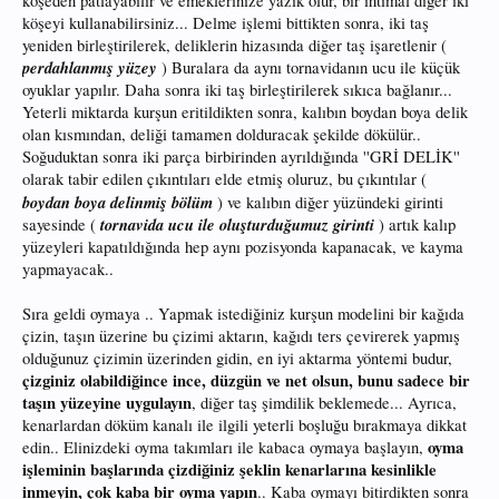
köşeden patlayabilir ve emeklerinize yazık olur, bir ihtimal diğer iki
köşeyi kullanabilirsiniz... Delme işlemi bittikten sonra, iki taş
yeniden birleştirilerek, deliklerin hizasında diğer taş işaretlenir (
perdahlanmış yüzey
) Buralara da aynı tornavidanın ucu ile küçük
oyuklar yapılır. Daha sonra iki taş birleştirilerek sıkıca bağlanır...
Yeterli miktarda kurşun eritildikten sonra, kalıbın boydan boya delik
olan kısmından, deliği tamamen dolduracak şekilde dökülür..
Soğuduktan sonra iki parça birbirinden ayrıldığında ''GRİ DELİK''
olarak tabir edilen çıkıntıları elde etmiş oluruz, bu çıkıntılar (
boydan boya delinmiş bölüm
) ve kalıbın diğer yüzündeki girinti
tornavida ucu ile oluşturduğumuz girinti
sayesinde (
) artık kalıp
yüzeyleri kapatıldığında hep aynı pozisyonda kapanacak, ve kayma
yapmayacak..
Sıra geldi oymaya .. Yapmak istediğiniz kurşun modelini bir kağıda
çizin, taşın üzerine bu çizimi aktarın, kağıdı ters çevirerek yapmış
olduğunuz çizimin üzerinden gidin, en iyi aktarma yöntemi budur,
çizginiz olabildiğince ince, düzgün ve net olsun, bunu sadece bir
taşın yüzeyine uygulayın
, diğer taş şimdilik beklemede... Ayrıca,
kenarlardan döküm kanalı ile ilgili yeterli boşluğu bırakmaya dikkat
oyma
edin.. Elinizdeki oyma takımları ile kabaca oymaya başlayın,
işleminin başlarında çizdiğiniz şeklin kenarlarına kesinlikle
inmeyin, çok kaba bir oyma yapın
.. Kaba oymayı bitirdikten sonra