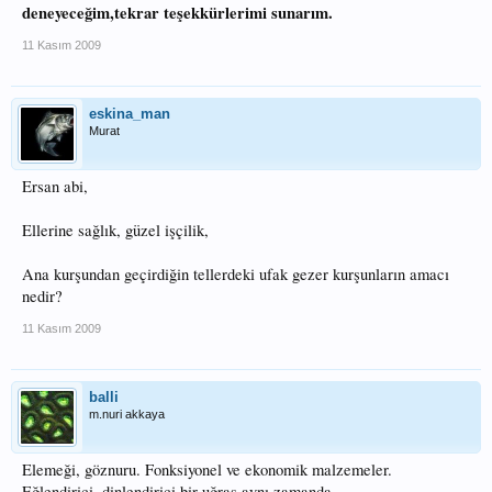
deneyeceğim,tekrar teşekkürlerimi sunarım.
11 Kasım 2009
eskina_man
Murat
Ersan abi,
Ellerine sağlık, güzel işçilik,
Ana kurşundan geçirdiğin tellerdeki ufak gezer kurşunların amacı
nedir?
11 Kasım 2009
balli
m.nuri akkaya
Elemeği, göznuru. Fonksiyonel ve ekonomik malzemeler.
Eğlendirici, dinlendirici bir uğraş aynı zamanda.