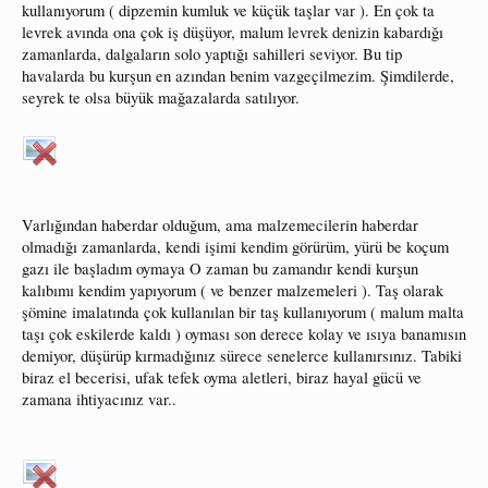
kullanıyorum ( dipzemin kumluk ve küçük taşlar var ). En çok ta
levrek avında ona çok iş düşüyor, malum levrek denizin kabardığı
zamanlarda, dalgaların solo yaptığı sahilleri seviyor. Bu tip
havalarda bu kurşun en azından benim vazgeçilmezim. Şimdilerde,
seyrek te olsa büyük mağazalarda satılıyor.
Varlığından haberdar olduğum, ama malzemecilerin haberdar
olmadığı zamanlarda, kendi işimi kendim görürüm, yürü be koçum
gazı ile başladım oymaya O zaman bu zamandır kendi kurşun
kalıbımı kendim yapıyorum ( ve benzer malzemeleri ). Taş olarak
şömine imalatında çok kullanılan bir taş kullanıyorum ( malum malta
taşı çok eskilerde kaldı ) oyması son derece kolay ve ısıya banamısın
demiyor, düşürüp kırmadığınız sürece senelerce kullanırsınız. Tabiki
biraz el becerisi, ufak tefek oyma aletleri, biraz hayal gücü ve
zamana ihtiyacınız var..