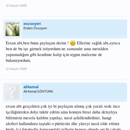
11 Kasım 2009
eozsoyeri
Erdem Özsoyeri
Ersan abi,ben buna paylaşım derim !
Ellerine sağlık abi,ayrıca
ben de bu işe girmek istiyordum ne zamandır ama metalden
yapamadığım gibi kendime kalıp için uygun malzeme de
bulamıyordum.
11 Kasım 2009
alikemal
Ali Kemal GÖKTÜRK
ersan abi gerçekten çok iyi bi paylaşım almuş çok yaralı vede ince
işciliğinizden dolyı taktir edrim ama konuyu biraz daha detaylıya
bilirmisin mesela kalıbın yapılışı, nasıl şekillendirdiniz, hangi
aletleri kullandınız,taştaki o pürüzsüz düz yüzeyi nasıl elde ettiniz.
birde 1ci fotoğrafta kuruşundaki tellerin hemen altında gri bi çıkıntı