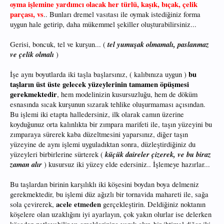
oyma işlemine yardımcı olacak her türlü, kaşık, bıçak, çelik
parçası, vs
.. Bunları dremel vasıtası ile oymak istediğiniz forma
uygun hale getirip, daha mükemmel şekiller oluşturabilirsiniz...
tel yumuşak olmamalı, paslanmaz
Gerisi, boncuk, tel ve kurşun... (
ve çelik olmalı
)
bu
İşe aynı boyutlarda iki taşla başlarsınız, ( kalıbınıza uygun )
taşların üst üste gelecek yüzeylerinin tamamen öpüşmesi
gerekmektedir
, hem modelinizin kusursuzluğu, hem de döküm
esnasında sıcak kurşunun sızarak tehlike oluşurmaması açısından.
Bu işlemi iki etapta halledersiniz, ilk olarak camın üzerine
koyduğunuz orta kalınlıkta bir zımpara marifeti ile, taşın yüzeyini bu
zımparaya sürerek kaba düzeltmesini yaparsınız, diğer taşın
yüzeyine de aynı işlemi uyguladıktan sonra, düzleştirdiğiniz du
küçük daireler çizerek, ve bu biraz
yüzeyleri birbirlerine sürterek (
zaman alır
) kusursuz iki yüzey elde edersiniz.. İşlemeye hazırlar...
Bu taşlardan birinin karşılıklı iki köşesini boydan boya delmeniz
gerekmektedir, bu işlemi düz ağızlı bir tornavida mahareti ile, sağa
acele etmeden
sola çevirerek,
gerçekleştirin. Deldiğiniz noktanın
köşelere olan uzaklığını iyi ayarlayın, çok yakın olurlar ise delerken