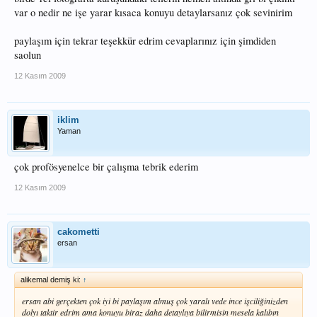
var o nedir ne işe yarar kısaca konuyu detaylarsanız çok sevinirim
paylaşım için tekrar teşekkür edrim cevaplarınız için şimdiden
saolun
12 Kasım 2009
iklim
Yaman
çok profösyenelce bir çalışma tebrik ederim
12 Kasım 2009
cakometti
ersan
alikemal demiş ki:
↑
ersan abi gerçekten çok iyi bi paylaşım almuş çok yaralı vede ince işciliğinizden
dolyı taktir edrim ama konuyu biraz daha detaylıya bilirmisin mesela kalıbın