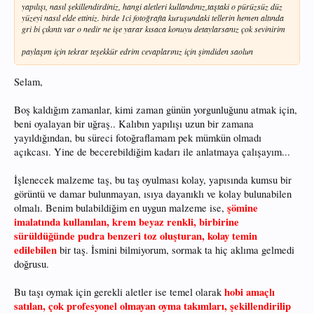
yapılışı, nasıl şekillendirdiniz, hangi aletleri kullandınız,taştaki o pürüzsüz düz
yüzeyi nasıl elde ettiniz. birde 1ci fotoğrafta kuruşundaki tellerin hemen altında
gri bi çıkıntı var o nedir ne işe yarar kısaca konuyu detaylarsanız çok sevinirim
paylaşım için tekrar teşekkür edrim cevaplarınız için şimdiden saolun
Selam,
Boş kaldığım zamanlar, kimi zaman günün yorgunluğunu atmak için,
beni oyalayan bir uğraş.. Kalıbın yapılışı uzun bir zamana
yayıldığından, bu süreci fotoğraflamam pek mümkün olmadı
açıkcası. Yine de becerebildiğim kadarı ile anlatmaya çalışayım...
İşlenecek malzeme taş, bu taş oyulması kolay, yapısında kumsu bir
görüntü ve damar bulunmayan, ısıya dayanıklı ve kolay bulunabilen
şömine
olmalı. Benim bulabildiğim en uygun malzeme ise,
imalatında kullanılan, krem beyaz renkli, birbirine
sürüldüğünde pudra benzeri toz oluşturan, kolay temin
edilebilen
bir taş. İsmini bilmiyorum, sormak ta hiç aklıma gelmedi
doğrusu.
hobi amaçlı
Bu taşı oymak için gerekli aletler ise temel olarak
satılan, çok profesyonel olmayan oyma takımları, şekillendirilip