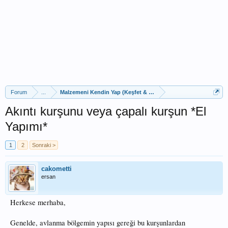
Forum
...
Malzemeni Kendin Yap (Keşfet & Paylaş)
Akıntı kurşunu veya çapalı kurşun *El
Yapımı*
1
2
Sonraki >
cakometti
ersan
Herkese merhaba,
Genelde, avlanma bölgemin yapısı gereği bu kurşunlardan