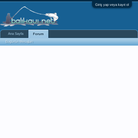
Giriş yap veya kayıt ol
Ana Sayfa
Forum
Bugünün Mesajları