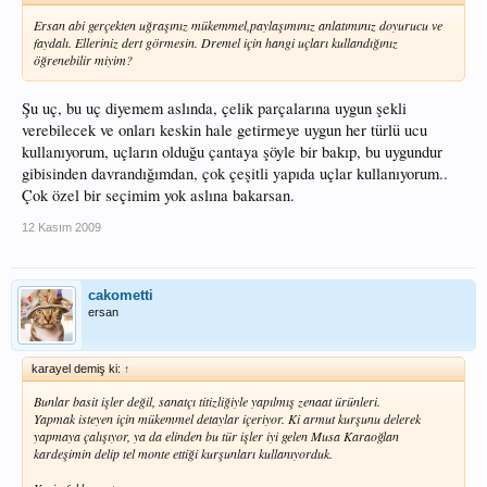
Ersan abi gerçekten uğraşınız mükemmel,paylaşımınız anlatımınız doyurucu ve
faydalı. Elleriniz dert görmesin. Dremel için hangi uçları kullandığınız
öğrenebilir miyim?
Şu uç, bu uç diyemem aslında, çelik parçalarına uygun şekli
verebilecek ve onları keskin hale getirmeye uygun her türlü ucu
kullanıyorum, uçların olduğu çantaya şöyle bir bakıp, bu uygundur
gibisinden davrandığımdan, çok çeşitli yapıda uçlar kullanıyorum..
Çok özel bir seçimim yok aslına bakarsan.
12 Kasım 2009
cakometti
ersan
karayel demiş ki:
↑
Bunlar basit işler değil, sanatçı titizliğiyle yapılmış zenaat ürünleri.
Yapmak isteyen için mükemmel detaylar içeriyor. Ki armut kurşunu delerek
yapmaya çalışıyor, ya da elinden bu tür işler iyi gelen Musa Karaoğlan
kardeşimin delip tel monte ettiği kurşunları kullanıyorduk.