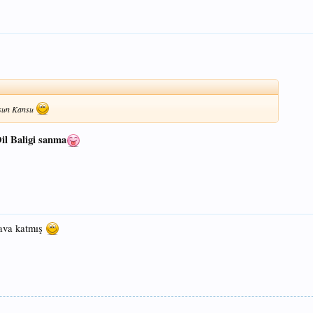
olsun Kansu
il Baligi sanma
hava katmış