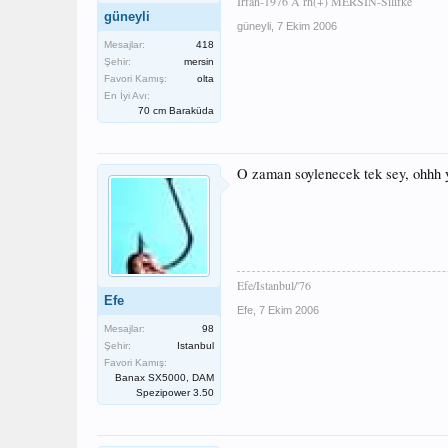
İrfan-1976 A rh(+) MERSİN-Silifke
güneyli
güneyli
,
7 Ekim 2006
Mesajlar:
418
Şehir:
mersin
Favori Kamış:
olta
En İyi Avı:
70 cm Baraküda
O zaman soylenecek tek sey, ohhh ya
Efe/Istanbul/'76
Efe
Efe
,
7 Ekim 2006
Mesajlar:
98
Şehir:
Istanbul
Favori Kamış:
Banax SX5000, DAM
Spezipower 3.50