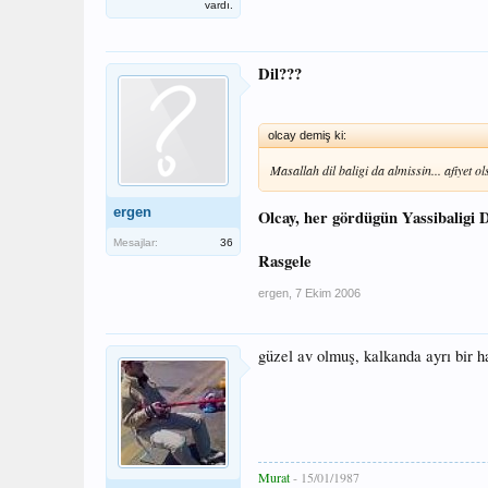
vardı.
Dil???
olcay demiş ki:
Masallah dil baligi da almissin... afiyet 
ergen
Olcay, her gördügün Yassibaligi D
Mesajlar:
36
Rasgele
ergen
,
7 Ekim 2006
güzel av olmuş, kalkanda ayrı bir 
Murat
- 15/01/1987