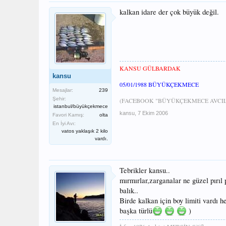
kalkan idare der çok büyük değil.
KANSU GÜLBARDAK
kansu
05/01/1988 BÜYÜKÇEKMECE
Mesajlar:
239
Şehir:
(FACEBOOK "BÜYÜKÇEKMECE AVCILA
istanbul/büyükçekmece
kansu
,
7 Ekim 2006
Favori Kamış:
olta
En İyi Avı:
vatos yaklaşık 2 kilo
vardı.
Tebrikler kansu..
mırmırlar,zarganalar ne güzel pırıl
balık..
Birde kalkan için boy limiti vardı h
başka türlü
)