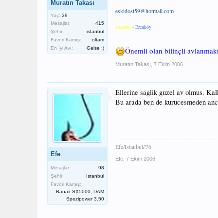
Muratın Takası
eskidost59@hotmail.com
Yaş:
39
Mesajlar:
415
İstanbul
-
Erenköy
Şehir:
istanbul
Favori Kamış:
oltam
En İyi Avı:
Gelse :)
Önemli olan bilinçli avlanmakt
Muratın Takası
,
7 Ekim 2006
Ellerine saglik guzel av olmus. Kal
Bu arada ben de kurucesmeden anca 
Efe/Istanbul/'76
Efe
Efe
,
7 Ekim 2006
Mesajlar:
98
Şehir:
Istanbul
Favori Kamış:
Banax SX5000, DAM
Spezipower 3.50