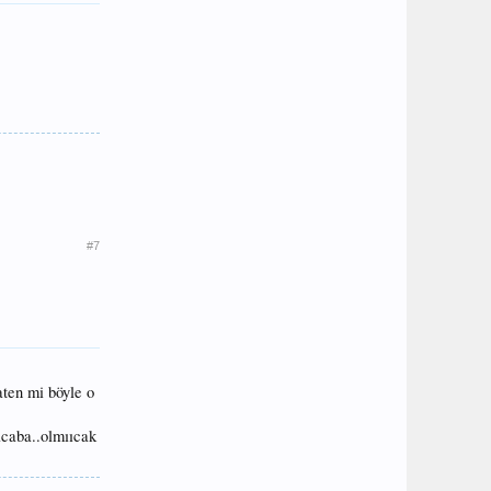
#7
aten mi böyle o
 acaba..olmııcak