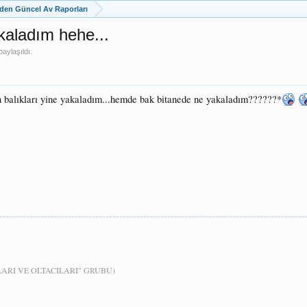
zden Güncel Av Raporları
kaladım hehe...
aylaşıldı.
n balıkları yine yakaladım...hemde bak bitanede ne yakaladım??????*
RI VE OLTACILARI" GRUBU)