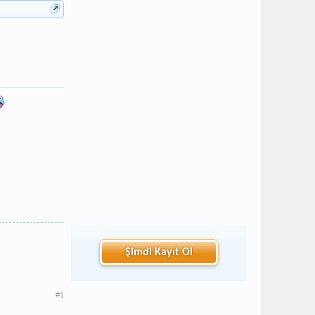
Şimdi Kayıt Ol
#1