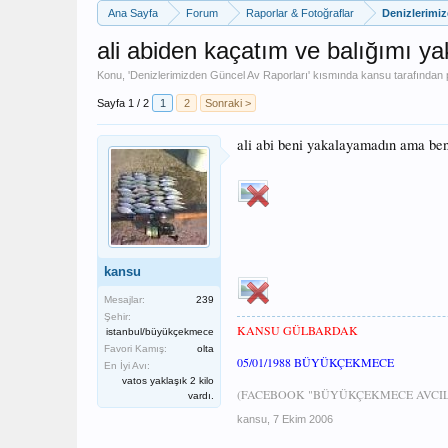
Ana Sayfa
Forum
Raporlar & Fotoğraflar
Denizlerimi
ali abiden kaçatım ve balığımı ya
Konu, '
Denizlerimizden Güncel Av Raporları
' kısmında
kansu
tarafından p
Sayfa 1 / 2
1
2
Sonraki >
ali abi beni yakalayamadın ama be
kansu
Mesajlar:
239
Şehir:
KANSU GÜLBARDAK
istanbul/büyükçekmece
Favori Kamış:
olta
05/01/1988 BÜYÜKÇEKMECE
En İyi Avı:
vatos yaklaşık 2 kilo
(FACEBOOK "BÜYÜKÇEKMECE AVCILA
vardı.
kansu
,
7 Ekim 2006