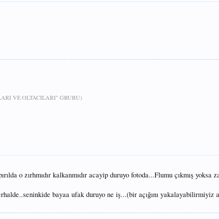
RI VE OLTACILARI" GRUBU)
 pırılda o zırhmıdır kalkanmıdır acayip duruyo fotoda...Flumu çıkmış yoksa z
erhalde..seninkide bayaa ufak duruyo ne iş...(bir açığını yakalayabilirmiyiz