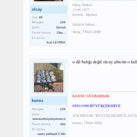
Olcay Türköz
olcay
13.09.1977
Denizli - Merkez
Yaş:
48
Mesajlar:
149
Ender'in babasi...
Şehir:
Denizli
olcay
,
7 Ekim 2006
Favori Kamış:
Olta...
En İyi Avı:
Kral LEVREK
o dil balığı değil olcay abicim o ka
KANSU GÜLBARDAK
kansu
05/01/1988 BÜYÜKÇEKMECE
Mesajlar:
239
Şehir:
(FACEBOOK "BÜYÜKÇEKMECE AVCILA
istanbul/büyükçekmece
kansu
,
7 Ekim 2006
Favori Kamış:
olta
En İyi Avı:
vatos yaklaşık 2 kilo