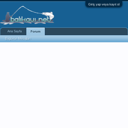
Giriş yap veya kayıt ol
Ana Sayfa
Forum
Bugünün Mesajları