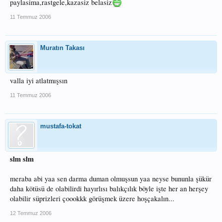
paylasima,rastgele,kazasiz belasiz
11 Temmuz 2006
Muratın Takası
valla iyi atlatmışsın
11 Temmuz 2006
mustafa-tokat
slm slm
meraba abi yaa sen darma duman olmuşsun yaa neyse bununla şükür
daha kötüsü de olabilirdi hayırlısı balıkçılık böyle işte her an herşey
olabilir süprizleri çoookkk görüşmek üzere hoşçakalın...
12 Temmuz 2006