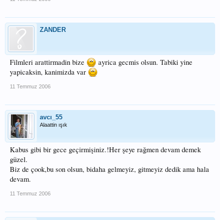
ZANDER
Filmleri arattirmadin bize
ayrica gecmis olsun. Tabiki yine
yapicaksin, kanimizda var
11 Temmuz 2006
avcı_55
Alaattin ışık
Kabus gibi bir gece geçirmişiniz.!Her şeye rağmen devam demek
güzel.
Biz de çook,bu son olsun, bidaha gelmeyiz, gitmeyiz dedik ama hala
devam.
11 Temmuz 2006