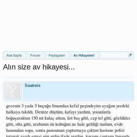
Ana Sayfa
Forum
Paylaşalım
Av Hikayeleri
Alın size av hikayesi...
Suatreis
gecenin 3 yada 3 buçuğu limandan kefal peşindeyim ayağım yerdeki
halkaya takıldı. Denize düştüm, kafayı yardım, yosunlarla
boğuşaraktan 150 mt kulaç attım, üst baş gitti, cep tel gitti, gözlükler
gitti, olta gitti, arabanın ön koltuğun ne hale geldiği malum, evde
hanımdan sopa, sonra pansuman yaptırmaya çıktım hastane polisi
tutanak yazdı ertesi gün gidip ifade verdim, kovamı çantamı limanda