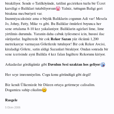
birakiliyor. Sende o Tatilköyünde, tatilini gecirirken tuzlu bir Ücret
karsiligi o Baliklari tutabiliyorsun
Yalniz, tuttugun Baligi geri
birakma mecburiyeti var.
Inanmiyacaksiniz ama o büyük Baliklarin cogunun Adi var! Mesela
Jo, Johny, Fatty, Mike vs gibi. Bu Baliklar ömürleri boyunca her
sene ortalama 8-10 kez yakalaniyor. Baliklarin agizlari lime, lime
yirtilmis durumda. Yaranin daha cabuk iyilesmesi icin, hususi ilac
Rekor Sazan
sürüyorlar. Ingilterede bir cok
yüz ölcümü 1,200
metrekareye varmayan Göletlerde tutuluyor! Bir cok Rekor Avcisi,
kiraladigi Gölete, satin aldigi Sazanlari birakiyor. Ondan sonrada bir
sene icerisinde ayni Balikla 4 kez falan Ingiltere Rekorunu kiriyor.
Davulun Sesi uzaktan hos geliyor
Arkadaslar gördügünüz gibi
Her seye imrenmiyelim. Cogu konu göründügü gibi degil!
Biz kendi Ülkemizde bir Düzen ortaya getirmeye calisalim.
Dogamiza sahip cikalim
Rasgele
5 Ekim 2006