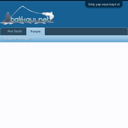
Giriş yap veya kayıt ol
Ana Sayfa
Forum
Bugünün Mesajları