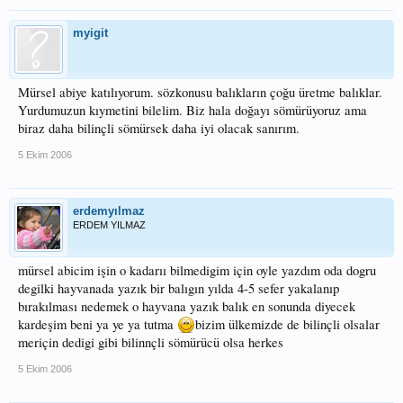
myigit
Mürsel abiye katılıyorum. sözkonusu balıkların çoğu üretme balıklar.
Yurdumuzun kıymetini bilelim. Biz hala doğayı sömürüyoruz ama
biraz daha bilinçli sömürsek daha iyi olacak sanırım.
5 Ekim 2006
erdemyılmaz
ERDEM YILMAZ
mürsel abicim işin o kadarıı bilmedigim için oyle yazdım oda dogru
degilki hayvanada yazık bir balıgın yılda 4-5 sefer yakalanıp
bırakılması nedemek o hayvana yazık balık en sonunda diyecek
kardeşim beni ya ye ya tutma
bizim ülkemizde de bilinçli olsalar
meriçin dedigi gibi bilinnçli sömürücü olsa herkes
5 Ekim 2006