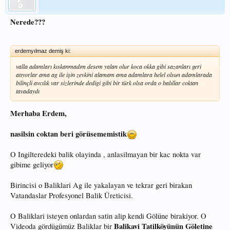
Nerede???
erdemyılmaz demiş ki:
valla adamları kıskanmadım desem yalan olur koca okka gibi sazanları geri
atıyorlar ama ag ile işin zevkini alamam ama adamlara helel olsun adamlarada
bilinçli avcılık var sizlerinde dedigi gibi bir türk olsa orda o balıllar coktan
tavadaydı
Merhaba Erdem,
nasilsin coktan beri görüsememistik
O Ingilteredeki balik olayinda , anlasilmayan bir kac nokta var
gibime geliyor
Birincisi o Baliklari Ag ile yakalayan ve tekrar geri birakan
Vatandaslar Profesyonel Balik Üreticisi.
O Baliklari isteyen onlardan satin alip kendi Gölüne birakiyor. O
Balikavi Tatilköyünün Göletine
Videoda gördügümüz Baliklar bir