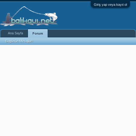
Giriş yap veya kayıt ol
Ana Sayfa
Forum
Bugünün Mesajları