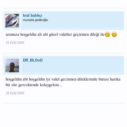
kral balıkçı
mustafa gedikoğlu
aramıza hoşgeldin ali abi güzel vakitler geçirmen dileği ile
15 Eylül 2006
DR_BLOoD
hoşgeldin abi hoşgeldin iyi vakit gecirmen dileklerimle burası harika
bir site gercektende kolaygelsin...
16 Eylül 2006