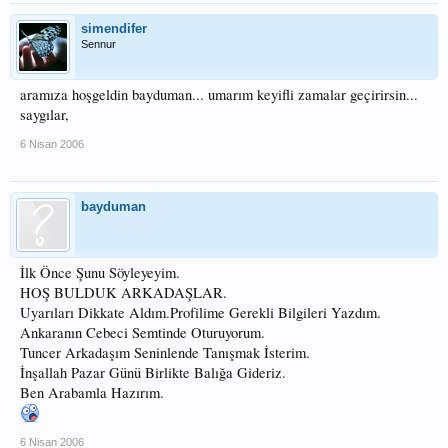
simendifer
Sennur
aramıza hoşgeldin bayduman... umarım keyifli zamalar geçirirsin...
saygılar,
6 Nisan 2006
bayduman
İlk Önce Şunu Söyleyeyim.
HOŞ BULDUK ARKADAŞLAR.
Uyarıları Dikkate Aldım.Profilime Gerekli Bilgileri Yazdım.
Ankaranın Cebeci Semtinde Oturuyorum.
Tuncer Arkadaşım Seninlende Tanışmak İsterim.
İnşallah Pazar Günü Birlikte Balığa Gideriz.
Ben Arabamla Hazırım.
6 Nisan 2006