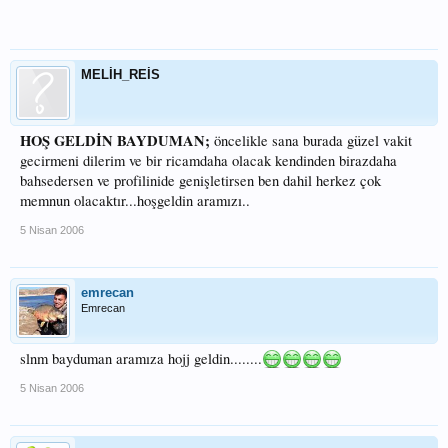
MELİH_REİS
HOŞ GELDİN BAYDUMAN;
öncelikle sana burada güzel vakit
gecirmeni dilerim ve bir ricamdaha olacak kendinden birazdaha
bahsedersen ve profilinide genişletirsen ben dahil herkez çok
memnun olacaktır...hoşgeldin aramızı..
5 Nisan 2006
emrecan
Emrecan
slnm bayduman aramıza hojj geldin........
5 Nisan 2006