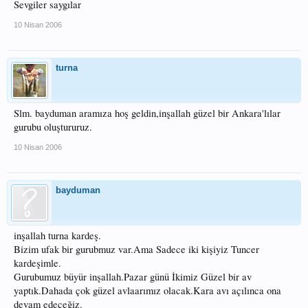
Sevgiler saygılar
10 Nisan 2006
turna
Slm. bayduman aramıza hoş geldin,inşallah güzel bir Ankara'lılar
gurubu oluştururuz.
10 Nisan 2006
bayduman
inşallah turna kardeş.
Bizim ufak bir gurubmuz var.Ama Sadece iki kişiyiz Tuncer
kardeşimle.
Gurubumuz büyür inşallah.Pazar günü İkimiz Güzel bir av
yaptık.Dahada çok güzel avlaarımız olacak.Kara avı açılınca ona
devam edeceğiz.