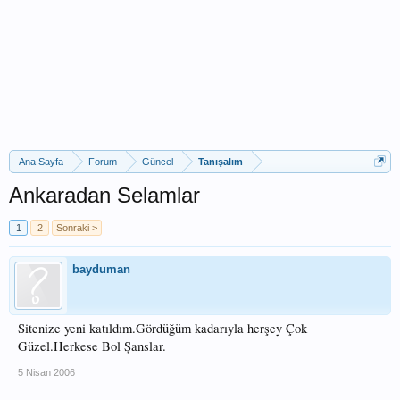
Ana Sayfa
Forum
Güncel
Tanışalım
Ankaradan Selamlar
1
2
Sonraki >
bayduman
Sitenize yeni katıldım.Gördüğüm kadarıyla herşey Çok
Güzel.Herkese Bol Şanslar.
5 Nisan 2006