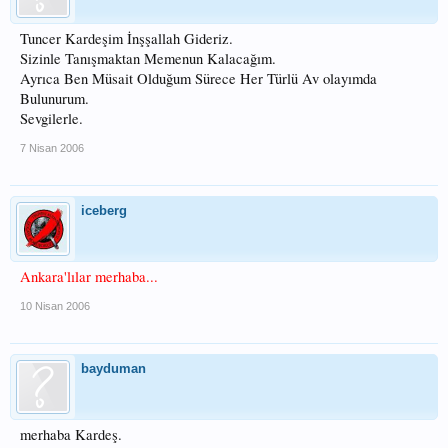
Tuncer Kardeşim İnşşallah Gideriz.
Sizinle Tanışmaktan Memenun Kalacağım.
Ayrıca Ben Müsait Olduğum Sürece Her Türlü Av olayımda
Bulunurum.
Sevgilerle.
7 Nisan 2006
iceberg
Ankara'lılar merhaba...
10 Nisan 2006
bayduman
merhaba Kardeş.