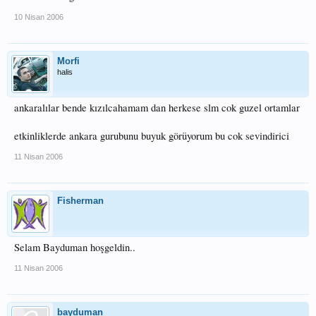
10 Nisan 2006
Morfi
halis
ankaralılar bende kızılcahamam dan herkese slm cok guzel ortamlar
etkinliklerde ankara gurubunu buyuk görüyorum bu cok sevindirici
11 Nisan 2006
Fisherman
Selam Bayduman hoşgeldin..
11 Nisan 2006
bayduman