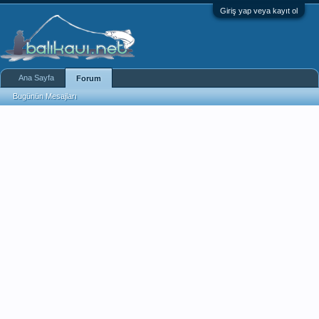
Giriş yap veya kayıt ol
Ana Sayfa
Forum
Bugünün Mesajları