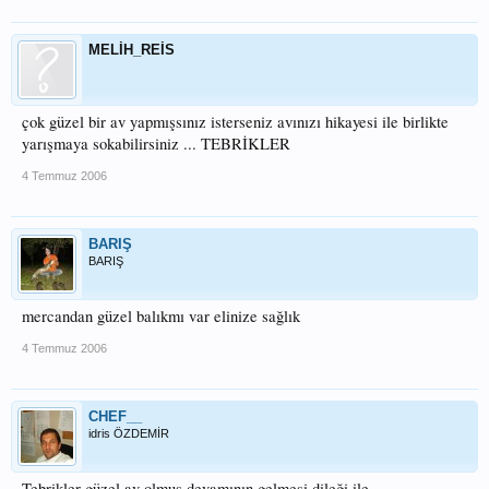
MELİH_REİS
çok güzel bir av yapmışsınız isterseniz avınızı hikayesi ile birlikte
yarışmaya sokabilirsiniz ... TEBRİKLER
4 Temmuz 2006
BARIŞ
BARIŞ
mercandan güzel balıkmı var elinize sağlık
4 Temmuz 2006
CHEF__
idris ÖZDEMİR
Tebrikler güzel av olmuş devamının gelmesi dileği ile