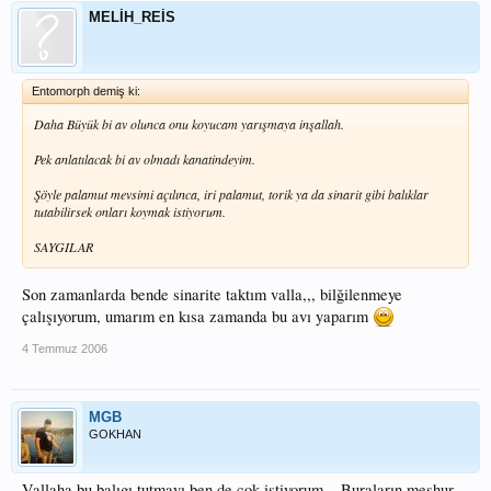
MELİH_REİS
Entomorph demiş ki:
Daha Büyük bi av olunca onu koyucam yarışmaya inşallah.
Pek anlatılacak bi av olmadı kanatindeyim.
Şöyle palamut mevsimi açılınca, iri palamut, torik ya da sinarit gibi balıklar
tutabilirsek onları koymak istiyorum.
SAYGILAR
Son zamanlarda bende sinarite taktım valla,,, bilğilenmeye
çalışıyorum, umarım en kısa zamanda bu avı yaparım
4 Temmuz 2006
MGB
GOKHAN
Vallaha bu balıgı tutmayı ben de cok istiyorum... Buraların meshur