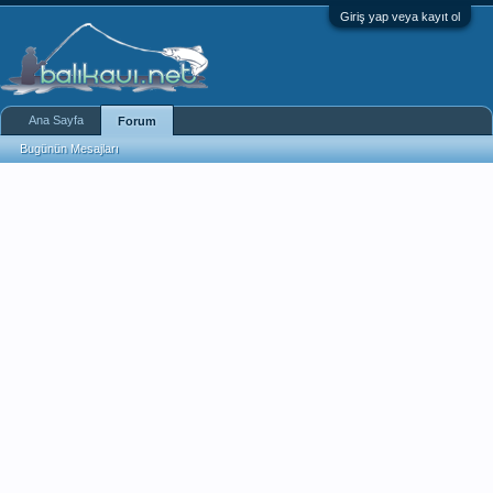
Giriş yap veya kayıt ol
Ana Sayfa
Forum
Bugünün Mesajları