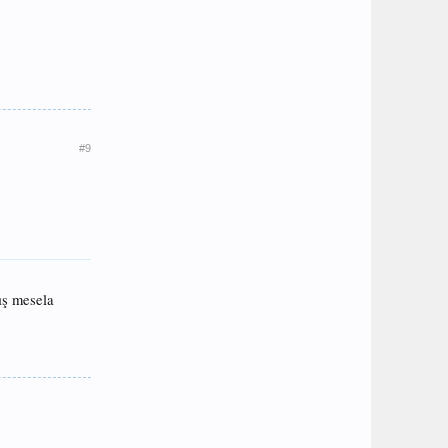
#9
mış mesela