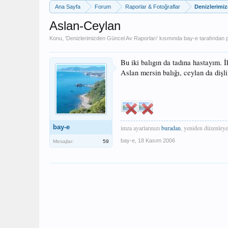
Ana Sayfa
Forum
Raporlar & Fotoğraflar
Denizlerimi
Aslan-Ceylan
Konu, '
Denizlerimizden Güncel Av Raporları
' kısmında
bay-e
tarafından p
Bu iki balıgın da tadına hastayım. İ
Aslan mersin balığı, ceylan da dişl
bay-e
imza ayarlarınızı
buradan
, yeniden düzenleye
bay-e
,
18 Kasım 2006
Mesajlar:
59