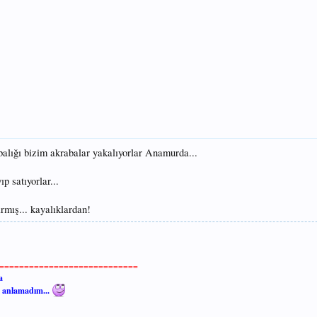
balığı bizim akrabalar yakalıyorlar Anamurda...
p satıyorlar...
rmış... kayalıklardan!
============================
a
i anlamadım...