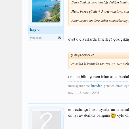
Emre Soldaki mersinbalığı dediğin balığı
Hatta bazen günde 4-5 tane yakalayıp satıy
Anamuryum un ilerisinden tutuyorlarmış..
bay-e
Mesajlar:
59
evet o civarlarda (melleç) çok çıkt
güneyli demiş ki:
en solda ki lambuka sanırım..Ve 37/2 sirkü
orasını bilmiyorum irfan ama burdaki
imza ayarlarınızı
buradan
, yeniden düzenleye
bay-e
,
18 Kasım 2006
emrecim şu imza ayarlarını tamamla
en iyi av domuz balığımı
öyle ol