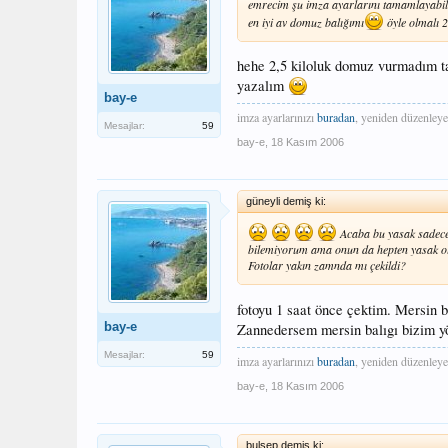
emrecim şu imza ayarlarını tamamlayabilir
en iyi av domuz balığımı
öyle olmalı 
hehe 2,5 kiloluk domuz vurmadım ta
yazalım
bay-e
imza ayarlarınızı
buradan
, yeniden düzenleye
Mesajlar:
59
bay-e
,
18 Kasım 2006
güneyli demiş ki:
Acaba bu yasak sadece 
bilemiyorum ama onun da hepten yasak o
Fotolar yakın zamnda mı çekildi?
fotoyu 1 saat önce çektim. Mersin 
bay-e
Zannedersem mersin balıgı bizim yö
Mesajlar:
59
imza ayarlarınızı
buradan
, yeniden düzenleye
bay-e
,
18 Kasım 2006
bulsep demiş ki: