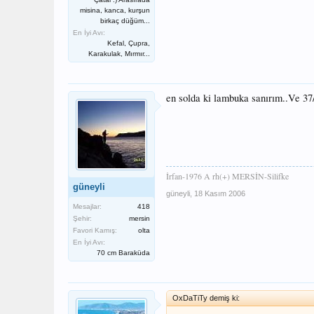
misina, kanca, kurşun
birkaç düğüm...
En İyi Avı:
Kefal, Çupra,
Karakulak, Mırmır...
en solda ki lambuka sanırım..Ve 37/
İrfan-1976 A rh(+) MERSİN-Silifke
güneyli
güneyli
,
18 Kasım 2006
Mesajlar:
418
Şehir:
mersin
Favori Kamış:
olta
En İyi Avı:
70 cm Baraküda
OxDaTiTy demiş ki: