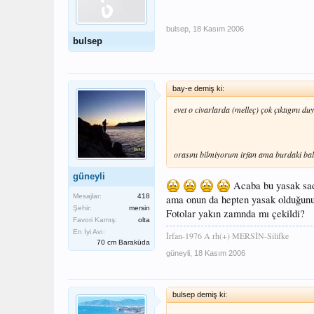
bulsep
,
18 Kasım 2006
bulsep
bay-e demiş ki:
evet o civarlarda (melleç) çok çıktıgını d
orasını bilmiyorum irfan ama burdaki balık
güneyli
Acaba bu yasak sade
Mesajlar:
418
ama onun da hepten yasak olduğunu
Şehir:
mersin
Fotolar yakın zamnda mı çekildi?
Favori Kamış:
olta
En İyi Avı:
İrfan-1976 A rh(+) MERSİN-Silifke
70 cm Baraküda
güneyli
,
18 Kasım 2006
bulsep demiş ki: