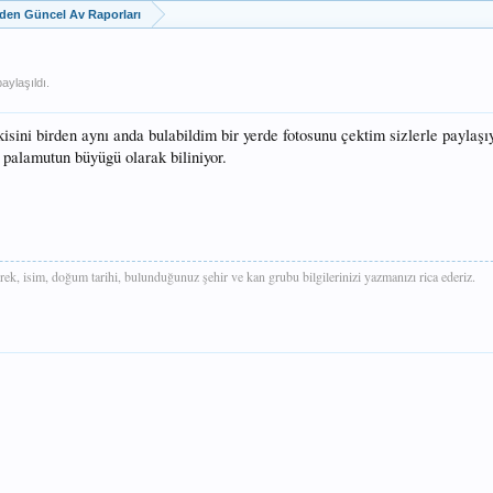
zden Güncel Av Raporları
aylaşıldı.
kisini birden aynı anda bulabildim bir yerde fotosunu çektim sizlerle paylaşı
i palamutun büyügü olarak biliniyor.
rek, isim, doğum tarihi, bulunduğunuz şehir ve kan grubu bilgilerinizi yazmanızı rica ederiz.