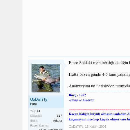
Emre Soldaki mersinbalığı dediğin 
Hatta bazen günde 4-5 tane yakalayı
Anamuryum un ilerisinden tutuyorla
Burç
- 1982
OxDaTiTy
Adana ve Aksaray
Burç
==============================
Yaş:
44
Kaçan balığın büyük olmasını anladım d
Mesajlar:
517
kaçamayan niye hep küçük oluyor onu b
Şehir:
Adana
Favori Kamış:
OxDaTiTy
,
18 Kasım 2006
Çatal :) Arasırada