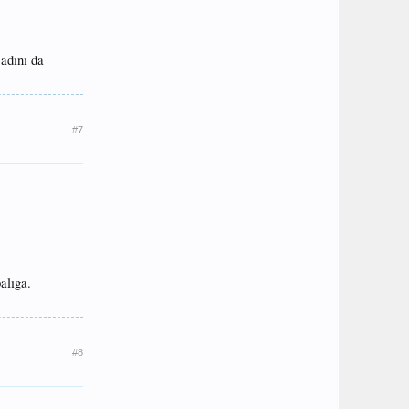
adını da
#7
alıga.
#8