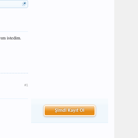
yım istedim.
#1
Şimdi Kayıt Ol