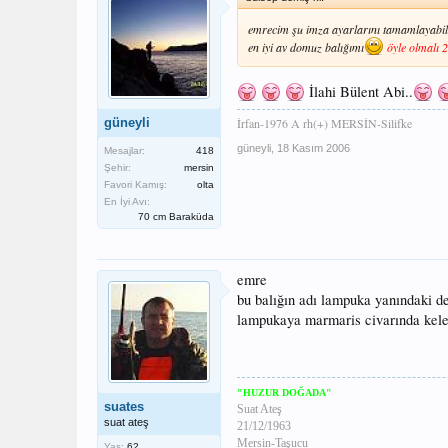
emrecim şu imza ayarlarını tamamlayabilir
en iyi av domuz balığımı
öyle olmalı 
İlahi Bülent Abi..
İrfan-1976 A rh(+) MERSİN-Silifke
güneyli
güneyli
,
18 Kasım 2006
Mesajlar:
418
Şehir:
mersin
Favori Kamış:
olta
En İyi Avı:
70 cm Baraküda
emre
bu balığın adı lampuka yanındaki de
lampukaya marmaris civarında keler
"HUZUR DOĞADA"
suates
Suat Ateş
suat ateş
21/12/1963
Mersin-Taşucu
Yaş:
62