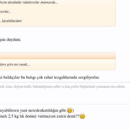
 bizim akrabalar yakalıyorlar Anamurda...
orlar...
. kayalıklardan!
ıgını duydum.
lere göre avı yasak....
 balıkçılar bu balıgı çok rahat tezgahlarında sergiliyorlar.
rek, isim, doğum tarihi, bulunduğunuz şehir ve kan grubu bilgilerinizi yazmanızı rica ederiz.
yabilirsen yani neredenkatıldığın gibi.
)
malı 2,5 kg lık domuz vurmazsın zaten demi??