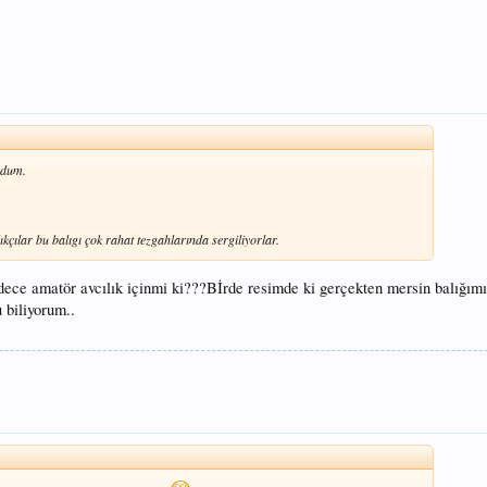
uydum.
çılar bu balıgı çok rahat tezgahlarında sergiliyorlar.
ce amatör avcılık içinmi ki???Bİrde resimde ki gerçekten mersin balığım
 biliyorum..