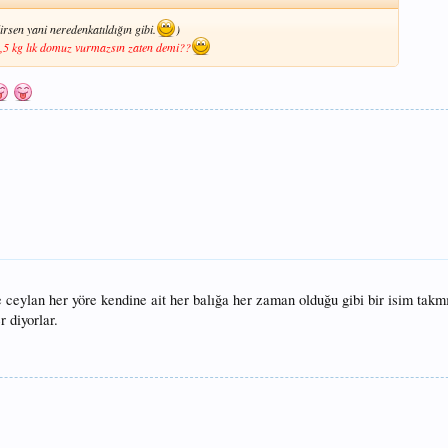
sen yani neredenkatıldığın gibi.
)
2,5 kg lık domuz vurmazsın zaten demi??
 ceylan her yöre kendine ait her balığa her zaman olduğu gibi bir isim tak
 diyorlar.