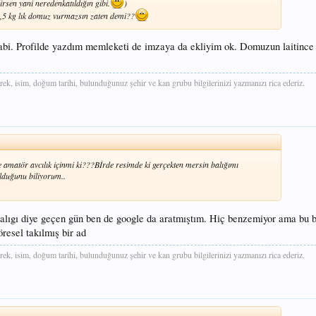
sen yani neredenkatıldığın gibi.
)
2,5 kg lık domuz vurmazsın zaten demi??
bi. Profilde yazdım memleketi de imzaya da ekliyim ok. Domuzun laitince 
rek, isim, doğum tarihi, bulunduğunuz şehir ve kan grubu bilgilerinizi yazmanızı rica ederiz.
amatör avcılık içinmi ki???Bİrde resimde ki gerçekten mersin balığımı
lduğunu biliyorum..
balıgı diye geçen gün ben de google da aratmıştım. Hiç benzemiyor ama bu b
resel takılmış bir ad
rek, isim, doğum tarihi, bulunduğunuz şehir ve kan grubu bilgilerinizi yazmanızı rica ederiz.