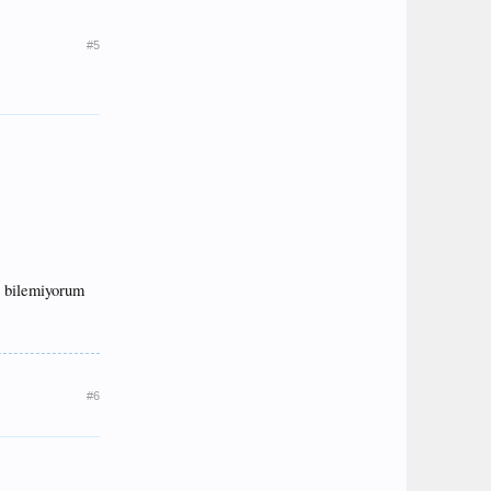
#5
ı bilemiyorum
#6