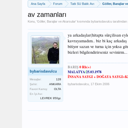
Ana Sayfa
Forum
Tatlı SU Balık Avı
Göller, Barajlar v
av zamanları
Konu, '
Göller, Barajlar ve Akarsular
' kısmında
bybarisdavulcu
tarafından 
ya arkadaşlar(hitapta sürçilisan ey
kavrayamadım.. biz bi kaç arkadaş
bitiyor sazan ve turna için yoksa g
bizleri bilgilendirirseniz sevinirm...
BARIŞ
0 Rh(+)
bybarisdavulcu
MALATYA
/
25.03.1978
İNSANA SAYGI + DOĞAYA SAYGI=K
Mesajlar:
128
bybarisdavulcu
,
17 Ekim 2006
Şehir:
ANKARA
Favori Kamış:
OLTA
En İyi Avı:
LEVREK 950gr.