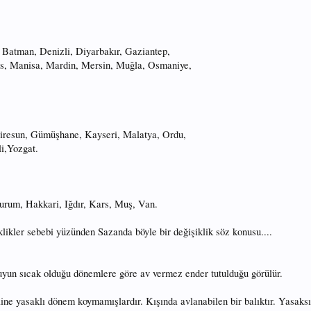
Batman, Denizli, Diyarbakır, Gaziantep,
is, Manisa, Mardin, Mersin, Muğla, Osmaniye,
 Giresun, Gümüşhane, Kayseri, Malatya, Ordu,
li,Yozgat.
zurum, Hakkari, Iğdır, Kars, Muş, Van.
klikler sebebi yüzünden Sazanda böyle bir değişiklik söz konusu....
yun sıcak olduğu dönemlere göre av vermez ender tutulduğu görülür.
line yasaklı dönem koymamışlardır. Kışında avlanabilen bir balıktır. Yasak