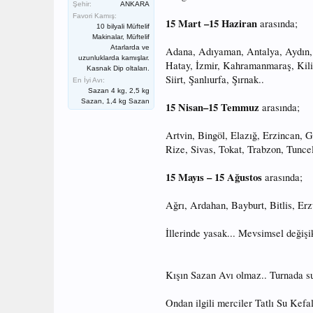
Şehir:
ANKARA
Favori Kamış:
15 Mart –15 Haziran
arasında;
10 bilyali Müftelif
Makinalar, Müftelif
Atarlarda ve
Adana, Adıyaman, Antalya, Aydın, 
uzunluklarda kamışlar.
Hatay, İzmir, Kahramanmaraş, Kil
Kasnak Dip oltaları.
Siirt, Şanlıurfa, Şırnak..
En İyi Avı:
Sazan 4 kg, 2,5 kg
Sazan, 1,4 kg Sazan
15 Nisan–15 Temmuz
arasında;
Artvin, Bingöl, Elazığ, Erzincan,
Rize, Sivas, Tokat, Trabzon, Tunce
15 Mayıs – 15 Ağustos
arasında;
Ağrı, Ardahan, Bayburt, Bitlis, Er
İllerinde yasak... Mevsimsel değişi
Kışın Sazan Avı olmaz.. Turnada su
Ondan ilgili merciler Tatlı Su Kefa