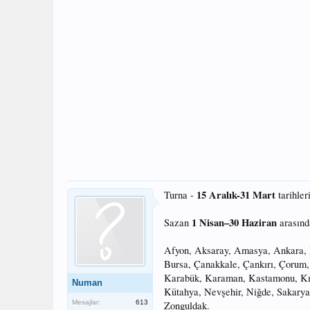
15 Aralık-31 Mart
Turna -
tarihler
1 Nisan–30 Haziran
Sazan
arasınd
Afyon, Aksaray, Amasya, Ankara, Ba
Bursa, Çanakkale, Çankırı, Çorum, D
Karabük, Karaman, Kastamonu, Kırı
Numan
Kütahya, Nevşehir, Niğde, Sakarya
Mesajlar:
613
Zonguldak.