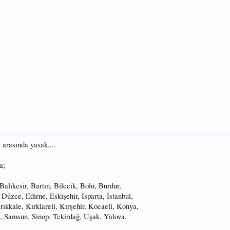
i arasında yasak....
a;
lıkesir, Bartın, Bilecik, Bolu, Burdur,
üzce, Edirne, Eskişehir, Isparta, İstanbul,
kkale, Kırklareli, Kırşehir, Kocaeli, Konya,
, Samsun, Sinop, Tekirdağ, Uşak, Yalova,