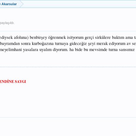
e Akarsular
paylaşıldı.
lediysek afoluna) benbirşey öğrenmek isityorum gerçi sirkülere baktım ama 
 bayramdan sonra kurboğazına turnaya gideceğiz şeyi merak ediyorum av 
itmeyelimhani yasalara uyalım diyorum. ha bide bu mevsimde turna sansımız n
ENDİNE SAYGI