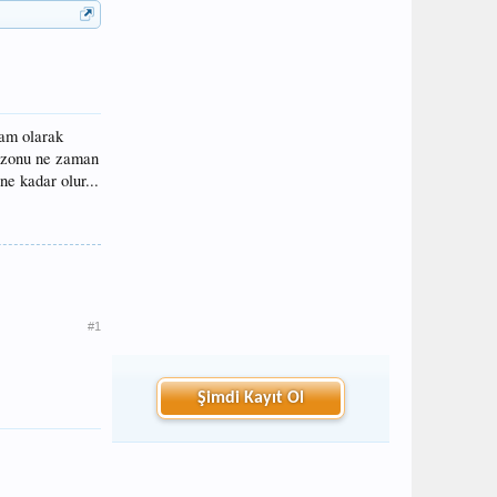
tam olarak
sezonu ne zaman
e kadar olur...
#1
Şimdi Kayıt Ol