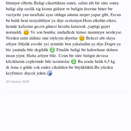
bitmiyor elbette.Baligi cikarttiktan sonra, salim abi bir süre sonra
baligi alip sazlik sig kisma gidiyor ve baligin üzerine biner bir
vaziyette yan taraftaki ayar oldugu adama nispet yapar gibi, Ercan
bu balik beni tasiyabiliyor ya diye sesleniyor.Hem alkolün etkisi,
hemde kafasina gecen günesi hesaba katarsak ,yaptigi gayet
normaldi,
Ve son bomba; mahallede kimse inanmiyor nerdeyse.
Nerden satin aldiniz onu söyleyin diyorlar
Behcet abi olaya
atliyor (büyük avcidir ya) yeminle ben yakaladim ya diye.Dogru ya
biz yaninda bile degildik
Finalde baligi bir kahvehane dolusu
insan yiyor, Hatta artiyor bile. Uzun bir süre baligin devasa
kilciklarini ceplerinde bile tasimislar
Bu arada balik 6,5 kg
di.Ama o gölde cok ender cikabilen bir büyüklüktü.Bu yüzden
keyfimize diycek yoktu.
30 Haziran 2006