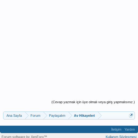
(Cevap yazmak için üye olmalı veya giriş yapmalısınız.)
Ana Sayfa
Forum
Paylaşalım
Av Hikayeleri
İletişim
Yardım
Forum software by XenForo™
Kullanım Sözleşmesi