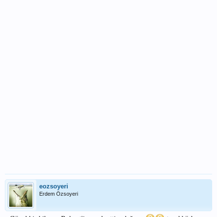
eozsoyeri
Erdem Özsoyeri