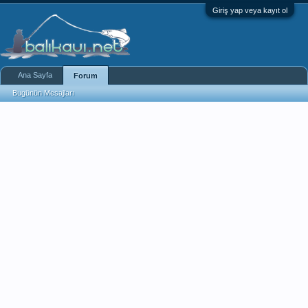
Giriş yap veya kayıt ol
Ana Sayfa
Forum
Bugünün Mesajları