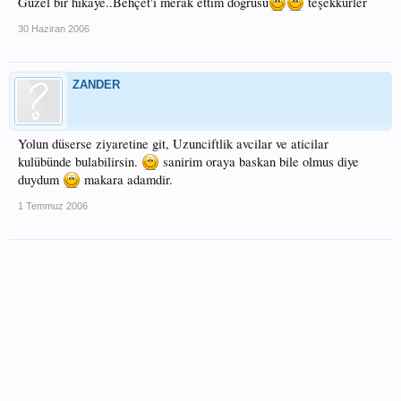
Güzel bir hikaye..Behçet'i merak ettim doğrusu
teşekkürler
30 Haziran 2006
ZANDER
Yolun düserse ziyaretine git, Uzunciftlik avcilar ve aticilar
kulübünde bulabilirsin.
sanirim oraya baskan bile olmus diye
duydum
makara adamdir.
1 Temmuz 2006