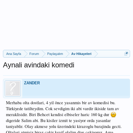
Ana Sayfa
Forum
Paylaşalım
Av Hikayeleri
Aynali avindaki komedi
ZANDER
Merhaba olta dostlari, 4 yil önce yasanmis bir av komedisi bu.
Türkiyede tatilteydim. Cok sevdigim iki abi vardir ikiside tam av
meraklisidir. Biri Behcet kendisi elbiseler haric 160 kg dur
digeride Salim abi. Bu kisiler izmit te yasiyor orda yasanlar
taniyablir. Olay akmese yolu üzerindeki kirazoglu barajinda gecti.
Oltalari atmisiz biraz cakir keyif olalim diye cekiyoruz. Ama