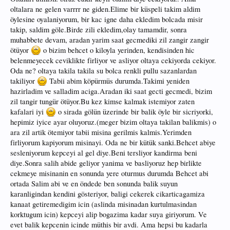
oltalara ne gelen varrrr ne giden.Elime bir küspeli takim aldim
öylesine oyalaniyorum, bir kac igne daha ekledim bolcada misir
takip, saldim göle.Birde zili ekledim,olay tamamdir, sonra
muhabbete devam, aradan yarim saat gecmediki zil zangir zangir
ötüyor
o bizim behcet o kiloyla yerinden, kendisinden hic
belenmeyecek ceviklikte firliyor ve asliyor oltaya cekiyorda cekiyor.
Oda ne? oltaya takila takila su bolca renkli pullu sazanlardan
takiliyor
Tabii abim köpürmüs durumda.Takimi yeniden
hazirladim ve salladim aciga.Aradan iki saat gecti gecmedi, bizim
zil tangir tungür ötüyor.Bu kez kimse kalmak istemiyor zaten
kafalari iyi
o sirada gölün üzerinde bir balik öyle bir sicriyorki,
hepimiz iyice ayar oluyoruz.(meger bizim oltaya takilan balikmis) o
ara zil artik ötemiyor tabii misina gerilmis kalmis.Yerimden
firliyorum kapiyorum misinayi. Oda ne bir kütük sanki.Behcet abiye
sesleniyorum kepceyi al gel diye.Beni tersliyor kandirma beni
diye.Sonra salih abide geliyor yanima ve basliyoruz hep birlikte
cekmeye misinanin en sonunda yere oturmus durumda Behcet abi
ortada Salim abi ve en öndede ben sonunda balik suyun
karanligindan kendini gösteriyor, baligi cekerek cikarticagamiza
kanaat getiremedigim icin (aslinda misinadan kurtulmasindan
korktugum icin) kepceyi alip bogazima kadar suya giriyorum. Ve
evet balik kepcenin icinde müthis bir avdi. Ama hepsi bu kadarla