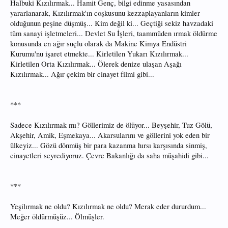
Halbuki Kızılırmak... Hamit Genç, bilgi edinme yasasından
yararlanarak, Kızılırmak'ın coşkusunu kezzaplayanların kimler
olduğunun peşine düşmüş... Kim değil ki... Geçtiği sekiz havzadaki
tüm sanayi işletmeleri... Devlet Su İşleri, taammüden ırmak öldürme
konusunda en ağır suçlu olarak da Makine Kimya Endüstri
Kurumu'nu işaret etmekte... Kirletilen Yukarı Kızılırmak...
Kirletilen Orta Kızılırmak... Ölerek denize ulaşan Aşağı
Kızılırmak... Ağır çekim bir cinayet filmi gibi...
***
Sadece Kızılırmak mı? Göllerimiz de ölüyor... Beyşehir, Tuz Gölü,
Akşehir, Amik, Eşmekaya... Akarsularını ve göllerini yok eden bir
ülkeyiz... Gözü dönmüş bir para kazanma hırsı karşısında sinmiş,
cinayetleri seyrediyoruz. Çevre Bakanlığı da saha müşahidi gibi...
***
Yeşilırmak ne oldu? Kızılırmak ne oldu? Merak eder dururdum...
Meğer öldürmüşüz... Ölmüşler.