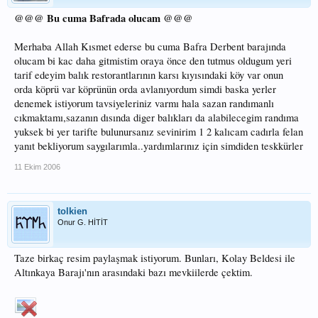
@@@ Bu cuma Bafrada olucam @@@
Merhaba Allah Kısmet ederse bu cuma Bafra Derbent barajında
olucam bi kac daha gitmistim oraya önce den tutmus oldugum yeri
tarif edeyim balık restorantlarının karsı kıyısındaki köy var onun
orda köprü var köprünün orda avlanıyordum simdi baska yerler
denemek istiyorum tavsiyeleriniz varmı hala sazan randımanlı
cıkmaktamı,sazanın dısında diger balıkları da alabilecegim randıma
yuksek bi yer tarifte bulunursanız sevinirim 1 2 kalıcam cadırla felan
yanıt bekliyorum saygılarımla..yardımlarınız için simdiden teskkürler
11 Ekim 2006
tolkien
Onur G. HİTİT
Taze birkaç resim paylaşmak istiyorum. Bunları, Kolay Beldesi ile
Altınkaya Barajı'nın arasındaki bazı mevkiilerde çektim.