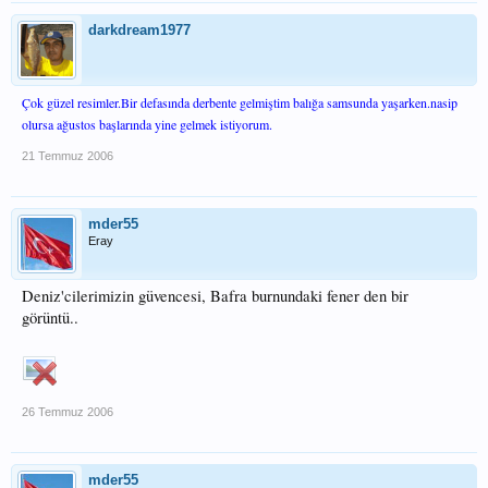
darkdream1977
Çok güzel resimler.Bir defasında derbente gelmiştim balığa samsunda yaşarken.nasip
olursa ağustos başlarında yine gelmek istiyorum.
21 Temmuz 2006
mder55
Eray
Deniz'cilerimizin güvencesi, Bafra burnundaki fener den bir
görüntü..
26 Temmuz 2006
mder55