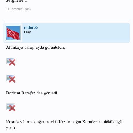
Sevgilerle...
11 Temmuz 2006
mder55
Eray
Altınkaya barajı uydu görüntüleri..
Derbent Baraj'ın dan görüntü..
Koşu köyü ırmak ağzı mevki (Kızılırmağın Karadenize döküldüğü
yer..)