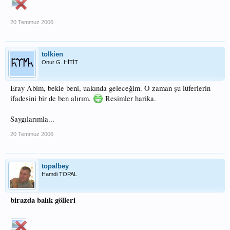
20 Temmuz 2006
tolkien
Onur G. HİTİT
Eray Abim, bekle beni, uakında geleceğim. O zaman şu lüferlerin
ifadesini bir de ben alırım.
Resimler harika.
Saygılarımla...
20 Temmuz 2006
topalbey
Hamdi TOPAL
birazda balık gölleri