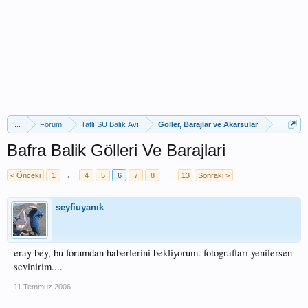
...
Forum
Tatlı SU Balık Avı
Göller, Barajlar ve Akarsular
Bafra Balik Gölleri Ve Barajlari
< Önceki
1
←
4
5
6
7
8
→
13
Sonraki >
seyfiuyanık
eray bey, bu forumdan haberlerini bekliyorum. fotografları yenilersen
sevinirim....
11 Temmuz 2006