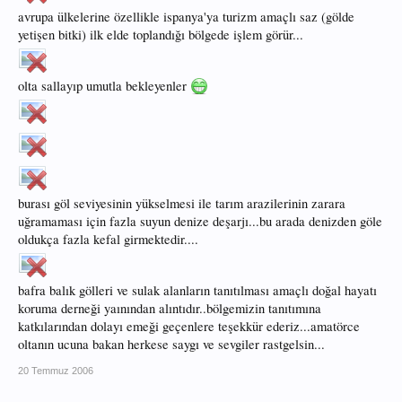
avrupa ülkelerine özellikle ispanya'ya turizm amaçlı saz (gölde
yetişen bitki) ilk elde toplandığı bölgede işlem görür...
olta sallayıp umutla bekleyenler
burası göl seviyesinin yükselmesi ile tarım arazilerinin zarara
uğramaması için fazla suyun denize deşarjı...bu arada denizden göle
oldukça fazla kefal girmektedir....
bafra balık gölleri ve sulak alanların tanıtılması amaçlı doğal hayatı
koruma derneği yaınından alıntıdır..bölgemizin tanıtımına
katkılarından dolayı emeği geçenlere teşekkür ederiz...amatörce
oltanın ucuna bakan herkese saygı ve sevgiler rastgelsin...
20 Temmuz 2006