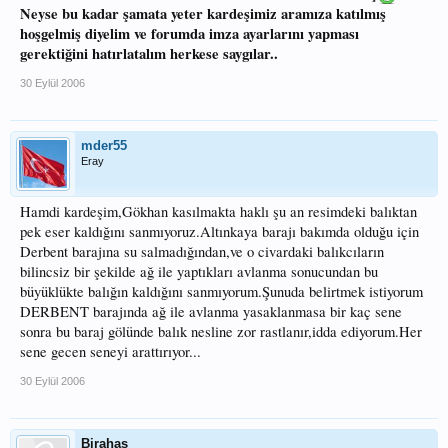
Neyse bu kadar şamata yeter kardeşimiz aramıza katılmış
hoşgelmiş diyelim ve forumda imza ayarlarını yapması
gerektiğini hatırlatalım herkese saygılar..
30 Eylül 2006
mder55
Eray
Hamdi kardeşim,Gökhan kasılmakta haklı şu an resimdeki balıktan
pek eser kaldığını sanmıyoruz.Altınkaya barajı bakımda olduğu için
Derbent barajına su salmadığından,ve o civardaki balıkcıların
bilincsiz bir şekilde ağ ile yaptıkları avlanma sonucundan bu
büyüklükte balığın kaldığını sanmıyorum.Şunuda belirtmek istiyorum
DERBENT barajında ağ ile avlanma yasaklanmasa bir kaç sene
sonra bu baraj gölünde balık nesline zor rastlanır,idda ediyorum.Her
sene gecen seneyi arattırıyor...
30 Eylül 2006
Birahas