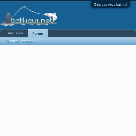
Giriş yap veya kayıt ol
Ana Sayfa
Forum
Bugünün Mesajları