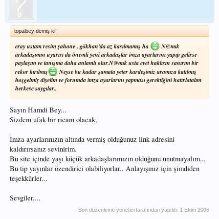
topalbey demiş ki:
eray ustam resim şahane , gökhan'da az kasılmamış ha
N@mık
arkadaşımın uyarısı da önemli yeni arkadaşlar imza ayarlarını yapıp gelirse
paylaşım ve tanışma daha anlamlı olur.N@mık usta evet haklısın sanırım bir
rekor kırılmış
Neyse bu kadar şamata yeter kardeşimiz aramıza katılmış
hoşgelmiş diyelim ve forumda imza ayarlarını yapması gerektiğini hatırlatalım
herkese saygılar..
Sayın Hamdi Bey...
Sizdem ufak bir ricam olacak,
İmza ayarlarınızın altında vermiş olduğunuz link adresini
kaldırırsanız sevinirim.
Bu site içinde yaşı küçük arkadaşlarımızın olduğunu unutmayalım...
Bu tip yayınlar özendirici olabiliyorlar.. Anlayışınız için şimdiden
teşekkürler...
Sevgiler....
Son düzenleme yönetici tarafından yapıldı:
1 Ekim 2006