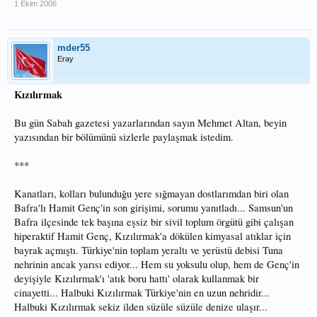
1 Ekim 2006
mder55
Eray
Kızılırmak
Bu gün Sabah gazetesi yazarlarından sayın Mehmet Altan, beyin
yazısından bir bölümünü sizlerle paylaşmak istedim.
***
Kanatları, kolları bulunduğu yere sığmayan dostlarımdan biri olan
Bafra'lı Hamit Genç'in son girişimi, sorumu yanıtladı... Samsun'un
Bafra ilçesinde tek başına eşsiz bir sivil toplum örgütü gibi çalışan
hiperaktif Hamit Genç, Kızılırmak'a dökülen kimyasal atıklar için
bayrak açmıştı. Türkiye'nin toplam yeraltı ve yerüstü debisi Tuna
nehrinin ancak yarısı ediyor... Hem su yoksulu olup, hem de Genç'in
deyişiyle Kızılırmak'ı 'atık boru hattı' olarak kullanmak bir
cinayetti... Halbuki Kızılırmak Türkiye'nin en uzun nehridir...
Halbuki Kızılırmak sekiz ilden süzüle süzüle denize ulaşır...