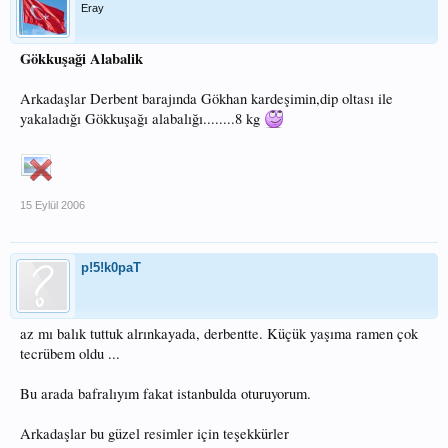
Eray
Gökkuşaği Alabalik
Arkadaşlar Derbent barajında Gökhan kardeşimin,dip oltası ile
yakaladığı Gökkuşağı alabalığı........8 kg
15 Eylül 2006
p!5!k0paT
az mı balık tuttuk alrınkayada, derbentte. Küçük yaşıma ramen çok
tecrübem oldu ...
Bu arada bafralıyım fakat istanbulda oturuyorum.
Arkadaşlar bu güzel resimler için teşekkürler