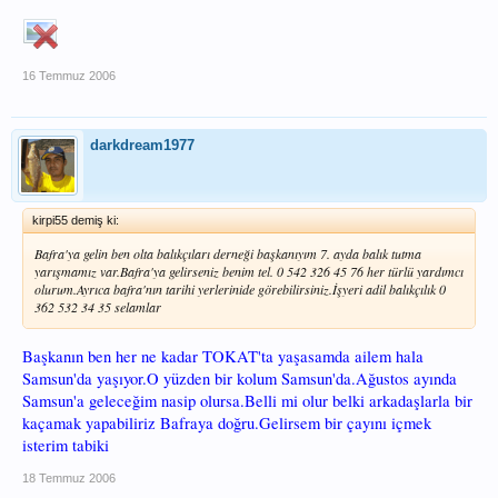
16 Temmuz 2006
darkdream1977
kirpi55 demiş ki:
Bafra'ya gelin ben olta balıkçıları derneği başkanıyım 7. ayda balık tutma
yarışmamız var.Bafra'ya gelirseniz benim tel. 0 542 326 45 76 her türlü yardımcı
olurum.Ayrıca bafra'nın tarihi yerlerinide görebilirsiniz.İşyeri adil balıkçılık 0
362 532 34 35 selamlar
Başkanın ben her ne kadar TOKAT'ta yaşasamda ailem hala
Samsun'da yaşıyor.O yüzden bir kolum Samsun'da.Ağustos ayında
Samsun'a geleceğim nasip olursa.Belli mi olur belki arkadaşlarla bir
kaçamak yapabiliriz Bafraya doğru.Gelirsem bir çayını içmek
isterim tabiki
18 Temmuz 2006