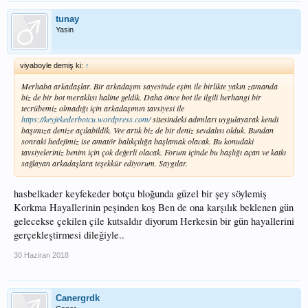
tunay
Yasin
viyaboyle demiş ki:
↑
Merhaba arkadaşlar. Bir arkadaşım sayesinde eşim ile birlikte yakın zamanda
biz de bir bot meraklısı haline geldik. Daha önce bot ile ilgili herhangi bir
tecrübemiz olmadığı için arkadaşımın tavsiyesi ile
https://keyfekederbotcu.wordpress.com/
sitesindeki adımları uygulayarak kendi
başımıza denize açılabildik. Vee artık biz de bir deniz sevdalısı olduk. Bundan
sonraki hedefimiz ise amatör balıkçılığa başlamak olacak. Bu konudaki
tavsiyeleriniz benim için çok değerli olacak. Forum içinde bu başlığı açan ve katkı
sağlayan arkadaşlara teşekkür ediyorum. Saygılar.
hasbelkader keyfekeder botçu bloğunda güzel bir şey söylemiş
Korkma Hayallerinin peşinden koş Ben de ona karşılık beklenen gün
gelecekse çekilen çile kutsaldır diyorum Herkesin bir gün hayallerini
gerçekleştirmesi dileğiyle..
30 Haziran 2018
Canergrdk