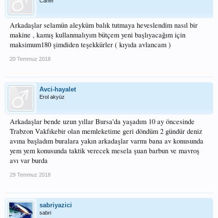
Caner
Arkadaşlar selamün aleyküm balık tutmaya heveslendim nasıl bir
makine , kamış kullanmalıyım bütçem yeni başlıyacağım için
maksimum180 şimdiden teşekkürler ( kıyıda avlancam )
20 Temmuz 2018
Avci-hayalet
Erol akyüz
Arkadaşlar bende uzun yıllar Bursa'da yaşadım 10 ay öncesinde
Trabzon Vakfıkebir olan memleketime geri döndüm 2 gündür deniz
avına başladım buralara yakın arkadaşlar varmı bana av konusunda
yem yem konusunda taktik verecek mesela şuan barbun ve mavroş
avı var burda
29 Temmuz 2018
sabriyazici
sabri