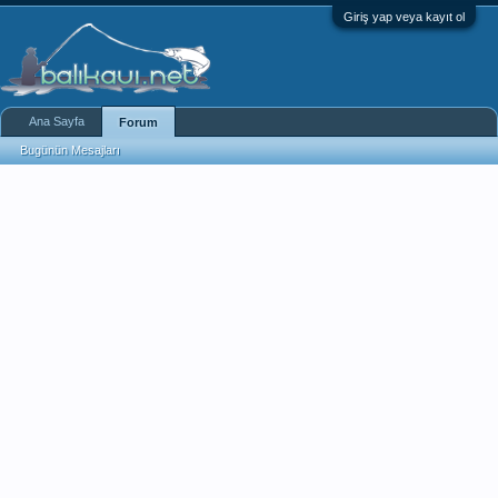
Giriş yap veya kayıt ol
Ana Sayfa
Forum
Bugünün Mesajları