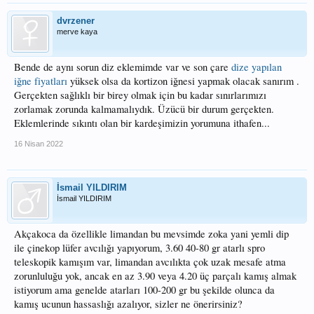
dvrzener
merve kaya
Bende de aynı sorun diz eklemimde var ve son çare
dize yapılan
iğne fiyatları
yüksek olsa da kortizon iğnesi yapmak olacak sanırım .
Gerçekten sağlıklı bir birey olmak için bu kadar sınırlarımızı
zorlamak zorunda kalmamalıydık. Üzücü bir durum gerçekten.
Eklemlerinde sıkıntı olan bir kardeşimizin yorumuna ithafen...
16 Nisan 2022
İsmail YILDIRIM
İsmail YILDIRIM
Akçakoca da özellikle limandan bu mevsimde zoka yani yemli dip
ile çinekop lüfer avcılığı yapıyorum, 3.60 40-80 gr atarlı spro
teleskopik kamışım var, limandan avcılıkta çok uzak mesafe atma
zorunluluğu yok, ancak en az 3.90 veya 4.20 üç parçalı kamış almak
istiyorum ama genelde atarları 100-200 gr bu şekilde olunca da
kamış ucunun hassaslığı azalıyor, sizler ne önerirsiniz?