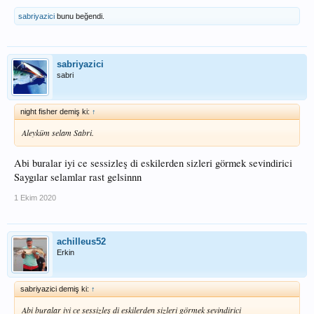
sabriyazici
bunu beğendi.
sabriyazici
sabri
night fisher demiş ki:
↑
Aleyküm selam Sabri.
Abi buralar iyi ce sessizleş di eskilerden sizleri görmek sevindirici
Saygılar selamlar rast gelsinnn
1 Ekim 2020
achilleus52
Erkin
sabriyazici demiş ki:
↑
Abi buralar iyi ce sessizleş di eskilerden sizleri görmek sevindirici