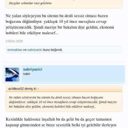
Saygılar selamlar rast gelsinnn
Ne yalan söyleyeyim bu sitenin bu denli sessiz olması bazen
boğazımı düğümlüyor. yaklaşık 10 yıl önce mesajlara cevap
yetiştiremezdik. Şimdi maziye bir bakalım diye geldim, ekonomi
hobileri bile etkiliyor malesef...
3 Ekim 2020
emreaktas
ve
sabriyazici
bunu beğendi.
sabriyazici
sabri
achilleus52 demiş ki:
↑
Ne yalan söyleyeyim bu sitenin bu denli sessiz olması bazen boğazımı
düğümlüyor. yaklaşık 10 yıl önce mesajlara cevap yetiştiremezdik. Şimdi maziye
bir bakalım diye geldim, ekonomi hobileri bile etkiliyor malesef...
Kesinlikle haklısınız inşallah bu da gelir bu da geçer tamamen
kapanıp gitmesinden se biraz sessizlik belki iyi gelebilir ilerleyen