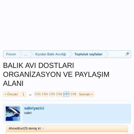
Forum
...
Kıyıdan Balık Avcılığı
Topluluk sayfaları
BALIK AVI DOSTLARI
ORGANİZASYON VE PAYLAŞIM
ALANI
< Önceki
1
←
Sonraki >
1723
1724
1725
1726
1727
1728
sabriyazici
sabri
AhmetKurt29 demiş ki:
↑