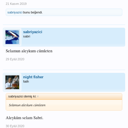
21 Kasım 2019
sabriyazici
bunu beğendi.
sabriyazici
sabri
Selamun aleykum cümleten
29 Eylül 2020
night fisher
fatih
sabriyazici demiş ki:
↑
Selamun aleykum cümleten
Aleyküm selam Sabri.
30 Eylül 2020