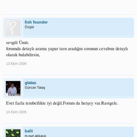
fish founder
Özgür
sevgili Ümit,
forumda detaylı arama yapar isen aradığın sorunun cevabını detaylı
olarak bulabilirsin,
13 Ekim 2009
gtatas
Gürcan Tataş
Evet fazla tembellikte iyi değil.Forum da herşey var.Rastgele.
14 Ekim 2009
balli
m.nuri akkaya