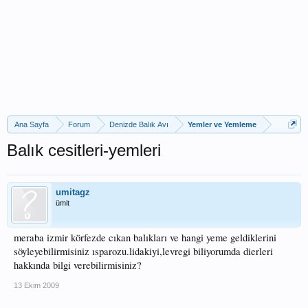
Ana Sayfa
Forum
Denizde Balık Avı
Yemler ve Yemleme
Balık cesitleri-yemleri
umitagz
ümit
meraba izmir körfezde cıkan balıkları ve hangi yeme geldiklerini
söyleyebilirmisiniz ısparozu.lidakiyi,levregi biliyorumda dierleri
hakkında bilgi verebilirmisiniz?
13 Ekim 2009