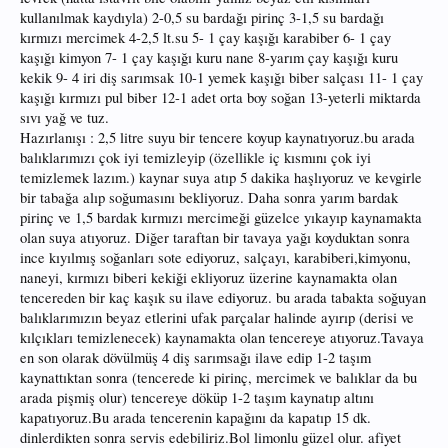
kullanılmak kaydıyla) 2-0,5 su bardağı pirinç 3-1,5 su bardağı
kırmızı mercimek 4-2,5 lt.su 5- 1 çay kaşığı karabiber 6- 1 çay
kaşığı kimyon 7- 1 çay kaşığı kuru nane 8-yarım çay kaşığı kuru
kekik 9- 4 iri diş sarımsak 10-1 yemek kaşığı biber salçası 11- 1 çay
kaşığı kırmızı pul biber 12-1 adet orta boy soğan 13-yeterli miktarda
sıvı yağ ve tuz.
Hazırlanışı : 2,5 litre suyu bir tencere koyup kaynatıyoruz.bu arada
balıklarımızı çok iyi temizleyip (özellikle iç kısmını çok iyi
temizlemek lazım.) kaynar suya atıp 5 dakika haşlıyoruz ve kevgirle
bir tabağa alıp soğumasını bekliyoruz. Daha sonra yarım bardak
pirinç ve 1,5 bardak kırmızı mercimeği güzelce yıkayıp kaynamakta
olan suya atıyoruz. Diğer taraftan bir tavaya yağı koyduktan sonra
ince kıyılmış soğanları sote ediyoruz, salçayı, karabiberi,kimyonu,
naneyi, kırmızı biberi kekiği ekliyoruz üzerine kaynamakta olan
tencereden bir kaç kaşık su ilave ediyoruz. bu arada tabakta soğuyan
balıklarımızın beyaz etlerini ufak parçalar halinde ayırıp (derisi ve
kılçıkları temizlenecek) kaynamakta olan tencereye atıyoruz.Tavaya
en son olarak dövülmüş 4 diş sarımsağı ilave edip 1-2 taşım
kaynattıktan sonra (tencerede ki pirinç, mercimek ve balıklar da bu
arada pişmiş olur) tencereye döküp 1-2 taşım kaynatıp altını
kapatıyoruz.Bu arada tencerenin kapağını da kapatıp 15 dk.
dinlerdikten sonra servis edebiliriz.Bol limonlu güzel olur. afiyet