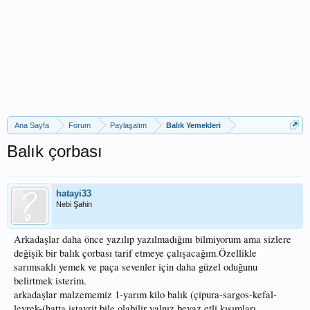
Ana Sayfa
Forum
Paylaşalım
Balık Yemekleri
Balık çorbası
hatayi33
Nebi Şahin
Arkadaşlar daha önce yazılıp yazılmadığını bilmiyorum ama sizlere
değişik bir balık çorbası tarif etmeye çalışacağım.Özellikle
sarımsaklı yemek ve paça sevenler için daha güzel oduğunu
belirtmek isterim.
arkadaşlar malzememiz 1-yarım kilo balık (çipura-sargos-kefal-
levrek-(hatta istavrit bile olabilir yalnız beyaz etli kısımları