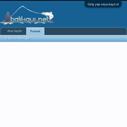
Giriş yap veya kayıt ol
Ana Sayfa
Forum
Bugünün Mesajları