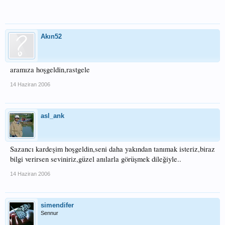
Akın52
aramıza hoşgeldin,rastgele
14 Haziran 2006
asl_ank
Sazancı kardeşim hoşgeldin,seni daha yakından tanımak isteriz,biraz
bilgi verirsen seviniriz,güzel anılarla görüşmek dileğiyle..
14 Haziran 2006
simendifer
Sennur