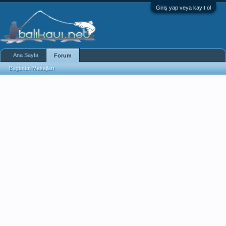
Giriş yap veya kayıt ol
Ana Sayfa
Forum
Bugünün Mesajları