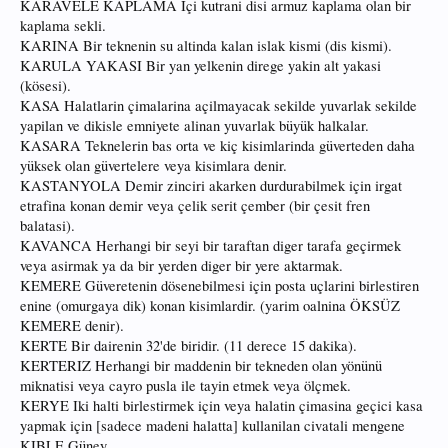
KARAVELE KAPLAMA Içi kutrani disi armuz kaplama olan bir
kaplama sekli.
KARINA Bir teknenin su altinda kalan islak kismi (dis kismi).
KARULA YAKASI Bir yan yelkenin direge yakin alt yakasi
(kösesi).
KASA Halatlarin çimalarina açilmayacak sekilde yuvarlak sekilde
yapilan ve dikisle emniyete alinan yuvarlak büyük halkalar.
KASARA Teknelerin bas orta ve kiç kisimlarinda güverteden daha
yüksek olan güvertelere veya kisimlara denir.
KASTANYOLA Demir zinciri akarken durdurabilmek için irgat
etrafina konan demir veya çelik serit çember (bir çesit fren
balatasi).
KAVANCA Herhangi bir seyi bir taraftan diger tarafa geçirmek
veya asirmak ya da bir yerden diger bir yere aktarmak.
KEMERE Güveretenin dösenebilmesi için posta uçlarini birlestiren
enine (omurgaya dik) konan kisimlardir. (yarim oalnina ÖKSÜZ
KEMERE denir).
KERTE Bir dairenin 32'de biridir. (11 derece 15 dakika).
KERTERIZ Herhangi bir maddenin bir tekneden olan yönünü
miknatisi veya cayro pusla ile tayin etmek veya ölçmek.
KERYE Iki halti birlestirmek için veya halatin çimasina geçici kasa
yapmak için [sadece madeni halatta] kullanilan civatali mengene
KIBLE Güney