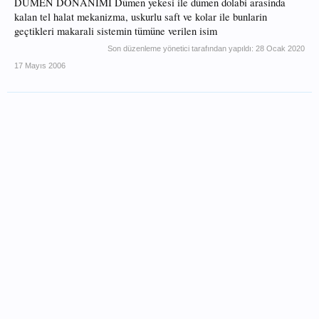
DÜMEN DONANIMI Dümen yekesi ile dümen dolabi arasinda
kalan tel halat mekanizma, uskurlu saft ve kolar ile bunlarin
geçtikleri makarali sistemin tümüne verilen isim
Son düzenleme yönetici tarafından yapıldı:
28 Ocak 2020
17 Mayıs 2006