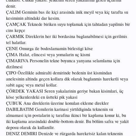
denir.
ÇALIM Geminin bas ile kiçi arasinda inik meyil veya kiç tarafta su
kesiminin altindaki dar kesim.
ÇAMÇAK Teknede biriken suyu toplamak için tahtadan yapilmis bir
cins kepçe
ÇARMIK Direklerin her iki bordasina baglanabilmesi için gerilmis
tel halatlar.
ÇENE Omurga ile bodoslamamin birlestigi köse
ÇIMA Halat, elincesi veya yomalarin uç kismi
ÇIMARIVA Personelin tekne boyunca yanyana selamlama için
dizilmesi
ÇIPO Özellikle admiralti demirinde bedenin üst kismindan
anelesinin altinda geçen kollara dik olarak baglanmis hareketli veya
sabit agaç veya metal kollar.
ÇÖRDEK YAKASI Seren yakalarinin geriye bakan kisimlari, üç
köse yelkenlerdeki en üstteki pik yakasi
ÇUBUK Ana direklerin üzerine konulan ekleme direkler
DABILBATIM Gemilerin karinasi yirtildiginda teknenin su
almamasi için postalarin iç tarafina ikinci bir kaplama konur ki, bu
iki kaplama arasindaki double-bottom denir. Bu bölüm safra ve yakit
deposu olarak da kullanilir.
DENIZ DEMIRI Denizde ve rüzgarda hareketsiz kalan teknenin