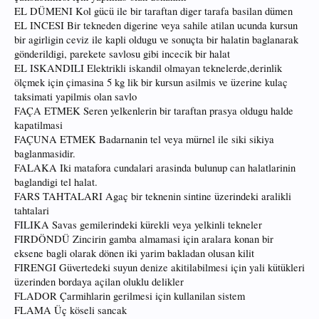
EL DÜMENI Kol gücü ile bir taraftan diger tarafa basilan dümen
EL INCESI Bir tekneden digerine veya sahile atilan ucunda kursun
bir agirligin ceviz ile kapli oldugu ve sonuçta bir halatin baglanarak
gönderildigi, parekete savlosu gibi incecik bir halat
EL ISKANDILI Elektrikli iskandil olmayan teknelerde,derinlik
ölçmek için çimasina 5 kg lik bir kursun asilmis ve üzerine kulaç
taksimati yapilmis olan savlo
FAÇA ETMEK Seren yelkenlerin bir taraftan prasya oldugu halde
kapatilmasi
FAÇUNA ETMEK Badarnanin tel veya mürnel ile siki sikiya
baglanmasidir.
FALAKA Iki matafora cundalari arasinda bulunup can halatlarinin
baglandigi tel halat.
FARS TAHTALARI Agaç bir teknenin sintine üzerindeki aralikli
tahtalari
FILIKA Savas gemilerindeki kürekli veya yelkinli tekneler
FIRDÖNDÜ Zincirin gamba almamasi için aralara konan bir
eksene bagli olarak dönen iki yarim bakladan olusan kilit
FIRENGI Güvertedeki suyun denize akitilabilmesi için yali kütükleri
üzerinden bordaya açilan oluklu delikler
FLADOR Çarmihlarin gerilmesi için kullanilan sistem
FLAMA Üç köseli sancak