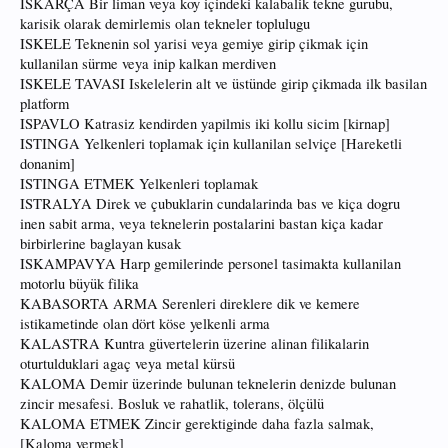
ISKARÇA Bir liman veya koy içindeki kalabalik tekne gurubu,
karisik olarak demirlemis olan tekneler toplulugu
ISKELE Teknenin sol yarisi veya gemiye girip çikmak için
kullanilan sürme veya inip kalkan merdiven
ISKELE TAVASI Iskelelerin alt ve üstünde girip çikmada ilk basilan
platform
ISPAVLO Katrasiz kendirden yapilmis iki kollu sicim [kirnap]
ISTINGA Yelkenleri toplamak için kullanilan selviçe [Hareketli
donanim]
ISTINGA ETMEK Yelkenleri toplamak
ISTRALYA Direk ve çubuklarin cundalarinda bas ve kiça dogru
inen sabit arma, veya teknelerin postalarini bastan kiça kadar
birbirlerine baglayan kusak
ISKAMPAVYA Harp gemilerinde personel tasimakta kullanilan
motorlu büyük filika
KABASORTA ARMA Serenleri direklere dik ve kemere
istikametinde olan dört köse yelkenli arma
KALASTRA Kuntra güvertelerin üzerine alinan filikalarin
oturtulduklari agaç veya metal kürsü
KALOMA Demir üzerinde bulunan teknelerin denizde bulunan
zincir mesafesi. Bosluk ve rahatlik, tolerans, ölçülü
KALOMA ETMEK Zincir gerektiginde daha fazla salmak,
[Kaloma vermek]