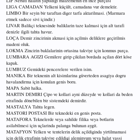
LIF Nebati halatin yapildigi malzemenin en ince parçasi
LIGA CAMADAN Yelkeni küçült, camadana vur demektir.
LIMBO Bir seyin bir taraftan diger tarfa aktarilmasi. (Marmara
etmek sadece sivi içindir.)
LIVAR Balikçi teknesinde baliklarin taze kalmasi için alt tarafi
denizle ilgili tahta havuz.
LOÇA Demir zincirinin akmasi için açilmis deliklere geçirilmis
madeni oluk.
LOKMA Zincirin baklalarinin ortasina takviye için konmus parça.
LUMBARA AGIZI Gemilere girip çikilan bordada açilan dört köse
kapak.
LUMBUZ Gemideki pencerelere verilen isim.
MANIKA Bir teknenin alt kisimlarina güverteden asagiya dogru
havalandirma için konulan genis boru.
MAPA Sabit halka.
MARTIN DEMIRI Çipo ve kollari ayni düzeyde ve kollari da beden
etrafinda dönebilen bir sistemdeki demirdir.
MASTALYA Tahta legen.
MASTORI POSTASI Bir teknedeki en genis posta.
MATAFORA Teknelerde veya sahilde filika veya botlarin
asilabilmesi için uçlarinda palanga bulunan aygit.
MATAFYON Yelken ve tentelerin delik açildiginda yirtilmamasi
için delik etrafinin takviye edildigi aleminyum veya halat yassi