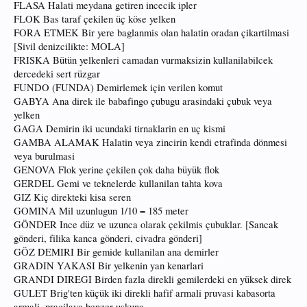
FLASA Halati meydana getiren incecik ipler
FLOK Bas taraf çekilen üç köse yelken
FORA ETMEK Bir yere baglanmis olan halatin oradan çikartilmasi
[Sivil denizcilikte: MOLA]
FRISKA Bütün yelkenleri camadan vurmaksizin kullanilabilcek
dercedeki sert rüzgar
FUNDO (FUNDA) Demirlemek için verilen komut
GABYA Ana direk ile babafingo çubugu arasindaki çubuk veya
yelken
GAGA Demirin iki ucundaki tirnaklarin en uç kismi
GAMBA ALAMAK Halatin veya zincirin kendi etrafinda dönmesi
veya burulmasi
GENOVA Flok yerine çekilen çok daha büyük flok
GERDEL Gemi ve teknelerde kullanilan tahta kova
GIZ Kiç direkteki kisa seren
GOMINA Mil uzunlugun 1/10 = 185 meter
GÖNDER Ince düz ve uzunca olarak çekilmis çubuklar. [Sancak
gönderi, filika kanca gönderi, civadra gönderi]
GÖZ DEMIRI Bir gemide kullanilan ana demirler
GRADIN YAKASI Bir yelkenin yan kenarlari
GRANDI DIREGI Birden fazla direkli gemilerdeki en yüksek direk
GULET Brig'ten küçük iki direkli hafif armali pruvasi kabasorta
armali, praçilaya benzer uskuna