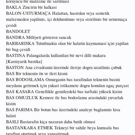
koruyucu bir malzeme ile sarilmasi
BAKLA Zincirin bir halkasi
BALON-USTURMAÇA Halattan, hasirdan veya sentetik
malzemeden yapilmis, içi doldurulmus veya sisirilmis bir usturmaça
çesidi
BANDOLET
BANDRA Milliyeti gösteren sancak
BARBARISKA Tututlmakta olan bir halatin kaymamasi için yapilan
bir bag çesidi
BASTINA Palangalarda kullanilan bir nevi dilli makara
[Karniyarik bastika]
BASTON Ana civadranin üzerinde ileriye dogru uzatilmis çubuk
BAS Bir teknenin ön ve ileri kismi
BAS BODOSLAMA Omurganin bas tarafindan teknenin basini
meydana getirmek için yukari istikamete dogru konulan agaç parçasi
BAS KASARA Genellikle gemilerdeki bas tarftaki yüksek kisim
BAS OMUZLUK Kemere ile bas bodoslama arasindaki yuvarlak
kisim
BAS PARIMA Bir botun bas üzerindeki analeye baglanmis kisa
halati
BASLI Bastarafin kiça nazaran daha batik olmasi
BASTANKARA ETMEK Tekneyi bir sahile beya kumsala bas
taraftan oturtmak veya yanastirmak