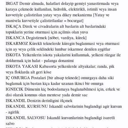
IRGAT Demir almada, halatlari dolayip gemiyi yanastirmada veya
karaya çekmede kullanilan, hidrolik, elektirikli, istimli veya insan
kuvvetiyle çalistirilan yatay veya dikey mekanizma [Yatay ve
manivela kuvvetiyle çalistirilanlar = bocurgat]
ISKAÇA Direk ve civadralarin alt baslarin alt baslarindaki
topuklarin yerine oturmasi için açilmis olan yuva
ISKANCA Degistirmek [nöbet, vardiya, kürek]
ISKARMOZ Kürekli teknelerde küregin baglanmasi veya oturmasi
için ay veya çelik seklindeki lumbar iskarmoz denilen aygitlar
ISKOTA Yelkenlerin iskota yakalarini kullanmak, yelkeni rüzgar ile
doldurmak için halat - palanga donanimi
ISKOTA YAKASI Kabasorta yelkenlerde altyakalar; randa, pik
veya floklarda alt geri köse
IÇ OMURGA Postalari [bir ahsap teknede] omurgaya daha siki
baglamak için bastan kiça kadar uzanan ikinci bir omurga
IGNECIK Dümenin kiç bodoslamaya baglanabilmesi için, erkek ve
disi olarak konmus olan mentese yada demir sac
ISKANDIL Denizin derinligini ölçmek
ISKANDIL KURSUNU Iskandil salvolarinin baglandigi agir kursun
- agirlik
ISKANDIL SALVOSU Iskandil kursunlarinin baglandigi isaretli
salvo