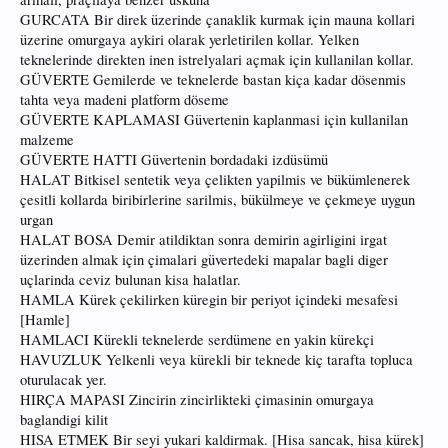
GURCATA Bir direk üzerinde çanaklik kurmak için mauna kollari
üzerine omurgaya aykiri olarak yerletirilen kollar. Yelken
teknelerinde direkten inen istrelyalari açmak için kullanilan kollar.
GÜVERTE Gemilerde ve teknelerde bastan kiça kadar dösenmis
tahta veya madeni platform döseme
GÜVERTE KAPLAMASI Güvertenin kaplanmasi için kullanilan
malzeme
GÜVERTE HATTI Güvertenin bordadaki izdüsümü
HALAT Bitkisel sentetik veya çelikten yapilmis ve bükümlenerek
çesitli kollarda biribirlerine sarilmis, bükülmeye ve çekmeye uygun
urgan
HALAT BOSA Demir atildiktan sonra demirin agirligini irgat
üzerinden almak için çimalari güvertedeki mapalar bagli diger
uçlarinda ceviz bulunan kisa halatlar.
HAMLA Kürek çekilirken küregin bir periyot içindeki mesafesi
[Hamle]
HAMLACI Kürekli teknelerde serdümene en yakin kürekçi
HAVUZLUK Yelkenli veya kürekli bir teknede kiç tarafta topluca
oturulacak yer.
HIRÇA MAPASI Zincirin zincirlikteki çimasinin omurgaya
baglandigi kilit
HISA ETMEK Bir seyi yukari kaldirmak. [Hisa sancak, hisa kürek]