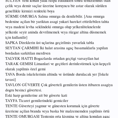
SÜLYEN Yeni konan yada raspa edildikten sonra temizlenmis olan
çelik veya demir saçlar üzerine koruyucu bir astar olarak sürülen
genellikle kirmizi renkteki boya
SÜRME OMURGA Salma omurga da denilebilir. [Ana omurga
bedenine açilan bir yariktan asagi yukari hareket ettirilebilen tahta
veya madeni levha seklindeki omurga olup yelkenliteknelerde
yelkenle seyir aninda devrilmemek veya rüzgar altina düsmemek
için kullanilir]
SAPKA Direklerin üst uçlarina geçirilmis yuvarlak tabla
SEYTAN ÇARMIHI Iki halat arasina agaç basamaklarla yapilan
bordadan sarkitilan merdiven
TALVEK HATTI Bogazlarda ortadan geçtigi varsayilan hat
TARAK GEMISI Limanlari ve geçitleri derinlestirmek için kepçeli
olarak yapilmis özel gemi
TAVA Borda iskelelerinin altinda ve üstünde durulacak yer [Iskele
tavasi]
TAVLON GÜVERTE Çok güverteli gemilerin üsten itibaren asagiya
dogru besinci güvertesi.
Eski harp gemilerine ait bir güverte kati
TAYFA Ticaret gemilerindeki gemiciler
TENTE Güverteyi yagmur ve günesten korumak için güverte
üzeriene açilan branda veya baska bir malzememden yapilmis örtü
TENTE OMURGASI Tentenin orta kismina ve altina konulan agaç