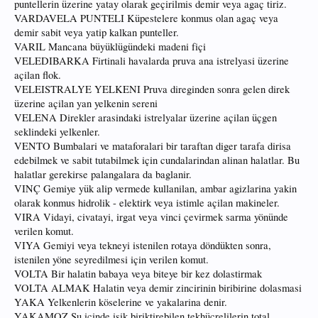
puntellerin üzerine yatay olarak geçirilmis demir veya agaç tiriz.
VARDAVELA PUNTELI Küpestelere konmus olan agaç veya
demir sabit veya yatip kalkan punteller.
VARIL Mancana büyüklügündeki madeni fiçi
VELEDIBARKA Firtinali havalarda pruva ana istrelyasi üzerine
açilan flok.
VELEISTRALYE YELKENI Pruva direginden sonra gelen direk
üzerine açilan yan yelkenin sereni
VELENA Direkler arasindaki istrelyalar üzerine açilan üçgen
seklindeki yelkenler.
VENTO Bumbalari ve mataforalari bir taraftan diger tarafa dirisa
edebilmek ve sabit tutabilmek için cundalarindan alinan halatlar. Bu
halatlar gerekirse palangalara da baglanir.
VINÇ Gemiye yük alip vermede kullanilan, ambar agizlarina yakin
olarak konmus hidrolik - elektirk veya istimle açilan makineler.
VIRA Vidayi, civatayi, irgat veya vinci çevirmek sarma yönünde
verilen komut.
VIYA Gemiyi veya tekneyi istenilen rotaya döndükten sonra,
istenilen yöne seyredilmesi için verilen komut.
VOLTA Bir halatin babaya veya biteye bir kez dolastirmak
VOLTA ALMAK Halatin veya demir zincirinin biribirine dolasmasi
YAKA Yelkenlerin köselerine ve yakalarina denir.
YAKAMOZ Su içinde isik biriktirebilen tekhücrelilerin total