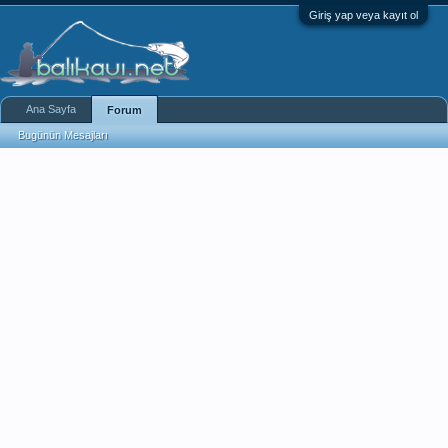
Giriş yap veya kayıt ol
Ana Sayfa
Forum
Bugünün Mesajları