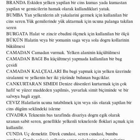
BRANDA Eskiden yelken yapilan bir cins kumas yada kumastan
yapilan ve gemicilerin hamak olarak kullandiklari yatak.
BUMBA Yan yelkenlerin alt yakalarini germek için kullanilan bir
cins seren.Yük gemilerinde yük aktarmak için ucuna palanga takilan
seren
BURGATA Halat ve zincir ebadini ölçmek için kullanilan bir ölçü
BÜKÜN Halatin veya bir yomanin saga veya sola dogru kollarinin
bükülmesi
CAMADAN Camadan vurmak. Yelken alaninin küçültülmesi
CAMADAN BAGI Bu küçültmeyi yapmada kullanilan bir bag
çesidi
CAMADAN KALÇEALARI Bu bagi yapmak için yelken üzerinde
siralanmi ve yelkenin her iki yüzünde bulunan bagciklar.
CANKURTARAN SIMIDI Denize düsenleri kurtarmak için çok
hafif ve yüzer maddeden yapilmis, yuvarlak simit biçiminde ve bir
salvoya bagli aygit.
CEVIZ Halatlarin ucuna tutabilmek için veya süs olarak yapilan bir
cins dügüm seklindeki isleme
CIVADRA Teknenin bas tarafinda disariya dogru egik olarak
uzanan sabit seren, genellikle yelkenli teknelerde floklari açmak için
kullanilir.
CUNDA Uç demektir. Direk cundasi, seren cundasi, bumba
cundasi. Cunda yakasi: yelkenin seren yakalarina gelen uçlarina