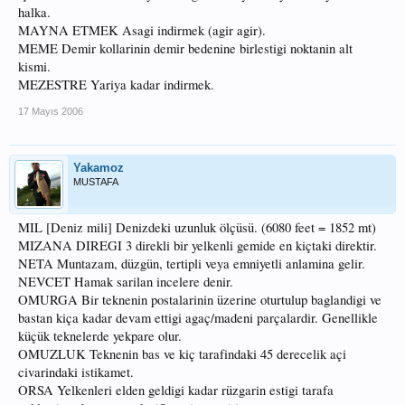
halka.
MAYNA ETMEK Asagi indirmek (agir agir).
MEME Demir kollarinin demir bedenine birlestigi noktanin alt
kismi.
MEZESTRE Yariya kadar indirmek.
17 Mayıs 2006
Yakamoz
MUSTAFA
MIL [Deniz mili] Denizdeki uzunluk ölçüsü. (6080 feet = 1852 mt)
MIZANA DIREGI 3 direkli bir yelkenli gemide en kiçtaki direktir.
NETA Muntazam, düzgün, tertipli veya emniyetli anlamina gelir.
NEVCET Hamak sarilan incelere denir.
OMURGA Bir teknenin postalarinin üzerine oturtulup baglandigi ve
bastan kiça kadar devam ettigi agaç/madeni parçalardir. Genellikle
küçük teknelerde yekpare olur.
OMUZLUK Teknenin bas ve kiç tarafindaki 45 derecelik açi
civarindaki istikamet.
ORSA Yelkenleri elden geldigi kadar rüzgarin estigi tarafa