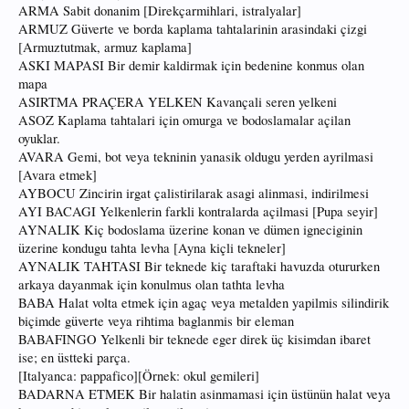
ARMA Sabit donanim [Direkçarmihlari, istralyalar]
ARMUZ Güverte ve borda kaplama tahtalarinin arasindaki çizgi
[Armuztutmak, armuz kaplama]
ASKI MAPASI Bir demir kaldirmak için bedenine konmus olan
mapa
ASIRTMA PRAÇERA YELKEN Kavançali seren yelkeni
ASOZ Kaplama tahtalari için omurga ve bodoslamalar açilan
oyuklar.
AVARA Gemi, bot veya tekninin yanasik oldugu yerden ayrilmasi
[Avara etmek]
AYBOCU Zincirin irgat çalistirilarak asagi alinmasi, indirilmesi
AYI BACAGI Yelkenlerin farkli kontralarda açilmasi [Pupa seyir]
AYNALIK Kiç bodoslama üzerine konan ve dümen igneciginin
üzerine kondugu tahta levha [Ayna kiçli tekneler]
AYNALIK TAHTASI Bir teknede kiç taraftaki havuzda otururken
arkaya dayanmak için konulmus olan tathta levha
BABA Halat volta etmek için agaç veya metalden yapilmis silindirik
biçimde güverte veya rihtima baglanmis bir eleman
BABAFINGO Yelkenli bir teknede eger direk üç kisimdan ibaret
ise; en üstteki parça.
[Italyanca: pappafico][Örnek: okul gemileri]
BADARNA ETMEK Bir halatin asinmamasi için üstünün halat veya