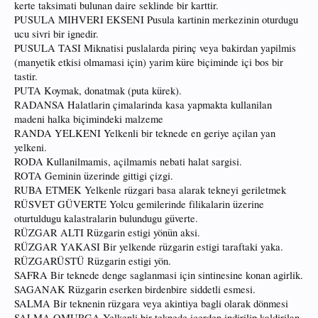
kerte taksimati bulunan daire seklinde bir karttir.
PUSULA MIHVERI EKSENI Pusula kartinin merkezinin oturdugu
ucu sivri bir ignedir.
PUSULA TASI Miknatisi puslalarda pirinç veya bakirdan yapilmis
(manyetik etkisi olmamasi için) yarim küre biçiminde içi bos bir
tastir.
PUTA Koymak, donatmak (puta kürek).
RADANSA Halatlarin çimalarinda kasa yapmakta kullanilan
madeni halka biçimindeki malzeme
RANDA YELKENI Yelkenli bir teknede en geriye açilan yan
yelkeni.
RODA Kullanilmamis, açilmamis nebati halat sargisi.
ROTA Geminin üzerinde gittigi çizgi.
RUBA ETMEK Yelkenle rüzgari basa alarak tekneyi geriletmek
RÜSVET GÜVERTE Yolcu gemilerinde filikalarin üzerine
oturtuldugu kalastralarin bulundugu güverte.
RÜZGAR ALTI Rüzgarin estigi yönün aksi.
RÜZGAR YAKASI Bir yelkende rüzgarin estigi taraftaki yaka.
RÜZGARÜSTÜ Rüzgarin estigi yön.
SAFRA Bir teknede denge saglanmasi için sintinesine konan agirlik.
SAGANAK Rüzgarin eserken birdenbire siddetli esmesi.
SALMA Bir teknenin rüzgara veya akintiya bagli olarak dönmesi
SALMA OMURGA Yelkenli bir teknede içerden indirilip kaldirilan