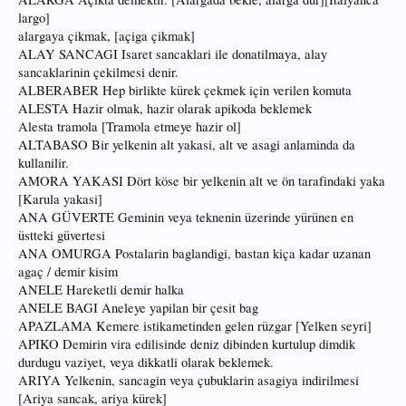
largo]
alargaya çikmak, [açiga çikmak]
ALAY SANCAGI Isaret sancaklari ile donatilmaya, alay
sancaklarinin çekilmesi denir.
ALBERABER Hep birlikte kürek çekmek için verilen komuta
ALESTA Hazir olmak, hazir olarak apikoda beklemek
Alesta tramola [Tramola etmeye hazir ol]
ALTABASO Bir yelkenin alt yakasi, alt ve asagi anlaminda da
kullanilir.
AMORA YAKASI Dört köse bir yelkenin alt ve ön tarafindaki yaka
[Karula yakasi]
ANA GÜVERTE Geminin veya teknenin üzerinde yürünen en
üstteki güvertesi
ANA OMURGA Postalarin baglandigi, bastan kiça kadar uzanan
agaç / demir kisim
ANELE Hareketli demir halka
ANELE BAGI Aneleye yapilan bir çesit bag
APAZLAMA Kemere istikametinden gelen rüzgar [Yelken seyri]
APIKO Demirin vira edilisinde deniz dibinden kurtulup dimdik
durdugu vaziyet, veya dikkatli olarak beklemek.
ARIYA Yelkenin, sancagin veya çubuklarin asagiya indirilmesi
[Ariya sancak, ariya kürek]