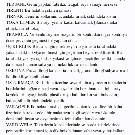
TERSANE Gemi yapilan fabrika, tezgah veya sanayi merkezi
TIRENTI Bir halatin çekilen çimasi
TIRNAK Demirin kollarinin ucundaki tirnak seklindeki kisim
TOKA ETMEK Bir seyi yerine kadar kaldirmak [Sancak toka
etmek, isaret toka]
TRAMOLA Yelkenle seyirde rüzgarin bir kontradan diger kontraya
önce pruvanin geçmesi ile yapilan dönüs
UÇKURLUK Bir sancagin direk veya rüzgar üstü tarafindaki
yakasindaki takviye edilmesi için geçirilen beyaz renkli serit. Bu
taraftaki yakaya uçkurluk yakasi ve içinden geçirilen ve iki ucunda
da kanca bulunan salvoya da uçkurluk salvosu denir.
USKUNA Pruva diregi kabasorta armali, grandi diregi sübye armali
iki direkli yelkenli tekne
USTURMAÇA Bir birinin üzerine veya rihtima yanasan teknelerin
bordalarinin göçmemesi veya boyalarinin bozulmamasi için araya
koyduklari agaç,i lastik, plastik veya halatlardan yapilmis olan,
balon, silindir biçimindeki yastik.
VARAGELE Iki nokta arasinda gerilmis olan kuvvetlice bir halat
üzerinde hareket eden bir makaraya bagli sepet veya iskemle
donanimli insan ve esya tasimak için kullanilan donanim.
VARDAVELA Teknelerin küpestelerinde ve borda iskelelerinde
personelin korunmasi için dikilmis bulunan sabit veya yatar kalkar