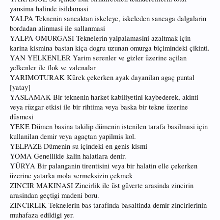
yansima halinde isildamasi
YALPA Teknenin sancaktan iskeleye, iskeleden sancaga dalgalarin
bordadan alinmasi ile sallanmasi
YALPA OMURGASI Teknelerin yalpalamasini azaltmak için
karina kismina bastan kiça dogru uzunan omurga biçimindeki çikinti.
YAN YELKENLER Yarim serenler ve gizler üzerine açilan
yelkenler ile flok ve valenalar
YARIMOTURAK Kürek çekerken ayak dayanilan agaç puntal
[yatay]
YASLAMAK Bir teknenin harket kabiliyetini kaybederek, akinti
veya rüzgar etkisi ile bir rihtima veya baska bir tekne üzerine
düsmesi
YEKE Dümen basina takilip dümenin istenilen tarafa basilmasi için
kullanilan demir veya agaçtan yapilmis kol.
YELPAZE Dümenin su içindeki en genis kismi
YOMA Genellikle kalin halatlara denir.
YÜRYA Bir palanganin tirentisini veya bir halatin elle çekerken
üzerine yatarka mola vermeksizin çekmek
ZINCIR MAKINASI Zincirlik ile üst güverte arasinda zincirin
arasindan geçtigi madeni boru.
ZINCIRLIK Teknelerin bas tarafinda basaltinda demir zincirlerinin
muhafaza edildigi yer.