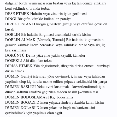
dalgalar borda vermemesi için bastan veya kiçtan denize attiklari
koni seklindeki branda torba.
DESE ETMEK Halatin veya zincirin iyice gerilmesi
DINGI Bir çifte kürekle kullanilan patalya
DIREK FISTANI Diregin güverteye girdigi veya etrafina çevrilen
kusak
DOBLIN Bir halatin iki çimasi arasindaki sarkik kisim
DOBLIN ALMAK [Vermek, Tutmak] Bir halatin iki çimasinin
gemide kalmak üzere bordadaki veya sahildeki bir babaya iki, üç
kez sarilmasi
DÖKÜNTÜ Deniz yüzeyine yakin kayalik kümeler
DÖSEKLI Alti düz olan tekne
DIRISA ETMEK Yön degistirmek, rüzgarin dirisa etmesi, bumbayi
dirisa etmek
DÜMEN Gemiyi istenilen yöne çevirmek için saç veya tahtadan
yapilmis olup kiç tarafa monte edilen yelpaze seklindeki bir parça
DÜMEN BASLIGI Yeke evini kusatmak - kuvvetlendirmek için
dümen saftinin etrafina geçirilen maden baslik [=dümen tasi]
DÜMEN BODOSLAMASI Kıç bodoslama
DÜMEN BOGAZI Dümen yelpazesinden yukarida kalan kisim
DÜMEN DOLABI Dümen yekesine baglı mekanizmasini
çevirebilmek için yapilmis olan aygit.