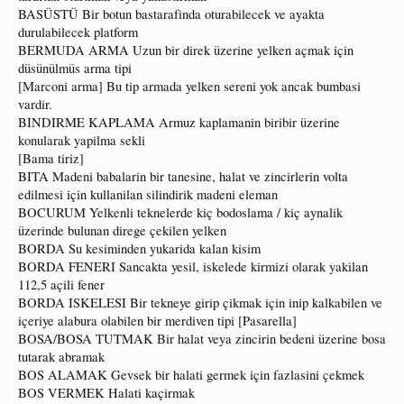
BASÜSTÜ Bir botun bastarafinda oturabilecek ve ayakta
durulabilecek platform
BERMUDA ARMA Uzun bir direk üzerine yelken açmak için
düsünülmüs arma tipi
[Marconi arma] Bu tip armada yelken sereni yok ancak bumbasi
vardir.
BINDIRME KAPLAMA Armuz kaplamanin biribir üzerine
konularak yapilma sekli
[Bama tiriz]
BITA Madeni babalarin bir tanesine, halat ve zincirlerin volta
edilmesi için kullanilan silindirik madeni eleman
BOCURUM Yelkenli teknelerde kiç bodoslama / kiç aynalik
üzerinde bulunan direge çekilen yelken
BORDA Su kesiminden yukarida kalan kisim
BORDA FENERI Sancakta yesil, iskelede kirmizi olarak yakilan
112,5 açili fener
BORDA ISKELESI Bir tekneye girip çikmak için inip kalkabilen ve
içeriye alabura olabilen bir merdiven tipi [Pasarella]
BOSA/BOSA TUTMAK Bir halat veya zincirin bedeni üzerine bosa
tutarak abramak
BOS ALAMAK Gevsek bir halati germek için fazlasini çekmek
BOS VERMEK Halati kaçirmak