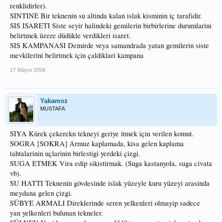
renklidirler).
SINTINE Bir teknenin su altinda kalan islak kisminin iç tarafidir.
SIS ISARETI Siste seyir halindeki gemilerin birbirlerine durumlarini
belirtmek üzere düdükle verdikleri isaret.
SIS KAMPANASI Demirde veya samandrada yatan gemilerin siste
mevkilerini belirtmek için çaldiklari kampana
17 Mayıs 2006
Yakamoz
MUSTAFA
SIYA Kürek çekerekn tekneyi geriye itmek için verilen komut.
SOGRA [SOKRA] Armuz kaplamada, kisa gelen kaplama
tahtalarinin uçlarinin birlestigi yerdeki çizgi.
SUGA ETMEK Vira edip sikistirmak. (Suga kastanyola, suga civata
vb).
SU HATTI Teknenin gövdesinde islak yüzeyle kuru yüzeyi arasinda
meydana gelen çizgi.
SÜBYE ARMALI Direklerinde seren yelkenleri olmayip sadece
yan yelkenleri bulunan tekneler.