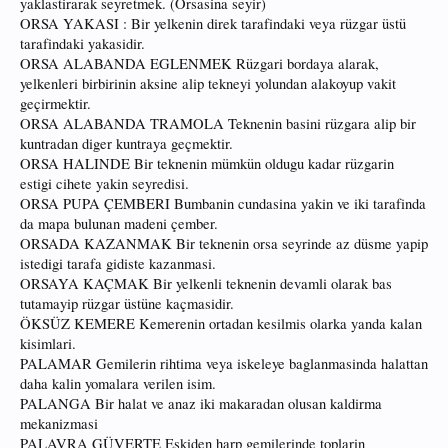
yaklastirarak seyretmek. (Orsasina seyir)
ORSA YAKASI : Bir yelkenin direk tarafindaki veya rüzgar üstü
tarafindaki yakasidir.
ORSA ALABANDA EGLENMEK Rüzgari bordaya alarak,
yelkenleri birbirinin aksine alip tekneyi yolundan alakoyup vakit
geçirmektir.
ORSA ALABANDA TRAMOLA Teknenin basini rüzgara alip bir
kuntradan diger kuntraya geçmektir.
ORSA HALINDE Bir teknenin mümkün oldugu kadar rüzgarin
estigi cihete yakin seyredisi.
ORSA PUPA ÇEMBERI Bumbanin cundasina yakin ve iki tarafinda
da mapa bulunan madeni çember.
ORSADA KAZANMAK Bir teknenin orsa seyrinde az düsme yapip
istedigi tarafa gidiste kazanmasi.
ORSAYA KAÇMAK Bir yelkenli teknenin devamli olarak bas
tutamayip rüzgar üstüne kaçmasidir.
ÖKSÜZ KEMERE Kemerenin ortadan kesilmis olarka yanda kalan
kisimlari.
PALAMAR Gemilerin rihtima veya iskeleye baglanmasinda halattan
daha kalin yomalara verilen isim.
PALANGA Bir halat ve anaz iki makaradan olusan kaldirma
mekanizmasi
PALAVRA GÜVERTE Eskiden harp gemilerinde toplarin