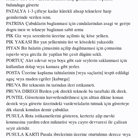
bulundugu güverte
PATALYA 1-3 çifteye kadar kürekli ahsap teknelere harp
gemilerinde verilen isim.
PATRISA Çubuklarin baglanmasi için cundalarindan asagi ve geriye
dogru inen ve tekneye baglanan sabit arma
PIK Giz veya serenlerin üzerine açilmis üç köse yelken.
PIK YAKASI Bir yan yelkeninin üst ve kösedeki yakasidir.
PIYAN Bir halatin çimasinin açilip dagilmamasi için çomasina
ispavlo veya gircila ile yapilan bir çesit dügüm sekli.
PORTUÇ Alet edevat veya boya gibi sair seylerin saklanmasi için
kullanilan dolap veya kamara gibi yerler.
POSTA Üzerine kaplama tahtalarinin [veya saçlarin] tespit edildigi
agaç veya maden egriler [kaburga]
PRUVA Bir teknenin ön tarindan ileri istikameti.
PRUVA DIREGI Birden çok direkli teknede ba taraftaki ilk direk.
PUNTEL Güvertenin kuvvetlendirilmesi için alttan dikine konan
destek veya güverte üzerindeki vardevelalarin tutmak için güverteye
dik olarak konulan demir çubuklar.
PUSULA Rota istikametlerini gösteren, kerteriz alip mevki
konmasina yardim eden miknatisi veya cayro devvaresi ile çalisan
seyir aletidir.
PUSULA KARTI Pusula ibrelerinin üzerine oturtulmus derece veya