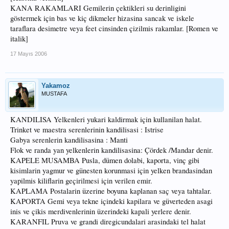
KANA RAKAMLARI Gemilerin çektikleri su derinligini
göstermek için bas ve kiç dikmeler hizasina sancak ve iskele
taraflara desimetre veya feet cinsinden çizilmis rakamlar. [Romen ve
italik]
17 Mayıs 2006
Yakamoz
MUSTAFA
KANDILISA Yelkenleri yukari kaldirmak için kullanilan halat.
Trinket ve maestra serenlerinin kandilisasi : Istrise
Gabya serenlerin kandilisasina : Manti
Flok ve randa yan yelkenlerin kandilisasina: Çördek /Mandar denir.
KAPELE MUSAMBA Pusla, dümen dolabi, kaporta, vinç gibi
kisimlarin yagmur ve günesten korunmasi için yelken brandasindan
yapilmis kiliflarin geçirilmesi için verilen emir.
KAPLAMA Postalarin üzerine boyuna kaplanan saç veya tahtalar.
KAPORTA Gemi veya tekne içindeki kapilara ve güverteden asagi
inis ve çikis merdivenlerinin üzerindeki kapali yerlere denir.
KARANFIL Pruva ve grandi diregicundalari arasindaki tel halat