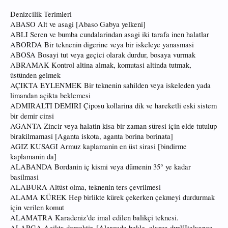
Denizcilik Terimleri
ABASO Alt ve asagi [Abaso Gabya yelkeni]
ABLI Seren ve bumba cundalarindan asagi iki tarafa inen halatlar
ABORDA Bir teknenin digerine veya bir iskeleye yanasmasi
ABOSA Bosayi tut veya geçici olarak durdur, bosaya vurmak
ABRAMAK Kontrol altina almak, komutasi altinda tutmak,
üstünden gelmek
AÇIKTA EYLENMEK Bir teknenin sahilden veya iskeleden yada
limandan açikta beklemesi
ADMIRALTI DEMIRI Çiposu kollarina dik ve hareketli eski sistem
bir demir cinsi
AGANTA Zincir veya halatin kisa bir zaman süresi için elde tutulup
birakilmamasi [Aganta iskota, aganta borina borinata]
AGIZ KUSAGI Armuz kaplamanin en üst sirasi [bindirme
kaplamanin da]
ALABANDA Bordanin iç kismi veya dümenin 35° ye kadar
basilmasi
ALABURA Altüst olma, teknenin ters çevrilmesi
ALAMA KÜREK Hep birlikte kürek çekerken çekmeyi durdurmak
için verilen komut
ALAMATRA Karadeniz'de imal edilen balikçi teknesi.
ALARGA Açikta demektir. [Alargada bekle, alarga dur][Italyanca