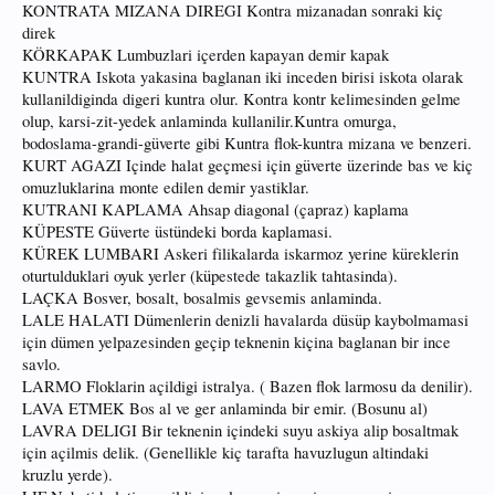
KONTRATA MIZANA DIREGI Kontra mizanadan sonraki kiç
direk
KÖRKAPAK Lumbuzlari içerden kapayan demir kapak
KUNTRA Iskota yakasina baglanan iki inceden birisi iskota olarak
kullanildiginda digeri kuntra olur. Kontra kontr kelimesinden gelme
olup, karsi-zit-yedek anlaminda kullanilir.Kuntra omurga,
bodoslama-grandi-güverte gibi Kuntra flok-kuntra mizana ve benzeri.
KURT AGAZI Içinde halat geçmesi için güverte üzerinde bas ve kiç
omuzluklarina monte edilen demir yastiklar.
KUTRANI KAPLAMA Ahsap diagonal (çapraz) kaplama
KÜPESTE Güverte üstündeki borda kaplamasi.
KÜREK LUMBARI Askeri filikalarda iskarmoz yerine küreklerin
oturtulduklari oyuk yerler (küpestede takazlik tahtasinda).
LAÇKA Bosver, bosalt, bosalmis gevsemis anlaminda.
LALE HALATI Dümenlerin denizli havalarda düsüp kaybolmamasi
için dümen yelpazesinden geçip teknenin kiçina baglanan bir ince
savlo.
LARMO Floklarin açildigi istralya. ( Bazen flok larmosu da denilir).
LAVA ETMEK Bos al ve ger anlaminda bir emir. (Bosunu al)
LAVRA DELIGI Bir teknenin içindeki suyu askiya alip bosaltmak
için açilmis delik. (Genellikle kiç tarafta havuzlugun altindaki
kruzlu yerde).