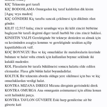
KIÇ Teknenin geri tarafi
KIÇ BODOSLAMA Omurgadan kiç taraf kaldirilan dik kisim
[Agaç veya maden]
KIÇ GÖNDERI Kiç tarafta sancak çekilmesi için dikilmis olan
gönder.
KILIT 12,5/15 kulaç zincir uzunlugu veya iki kilit zinciri birbirine
baglayan bir tarafi degirmi diger tarafi harbili bir cins zincir baklasi.
KINISTIN VALFI Gerektiginde bir tekneye denizden su almak için
su kesiminden asagiya konmus ve gerektiginde uzaktan açilip
kapatilabilecek valf.
KOÇ BOYNUZU Bas ve kiç omuzluklar ile mataforalarin üzerinde
bulunan ve halat volta etmek için kullanilan boynuz seklinde iki
kulakli madenler.
KOL Flasalarin bir tarafa bükülmeisi sonucu halatta elde edilen
elemanlar. Flasa gibi bütün halat boyundadirlar.
KOLTUK Bir teknenin aborda oldugu yere sikilmasi için bas ve kiç
omuzluklardan verdigi halat.
KONTRA MIZANA DIREGI Mizana direginin gerisindeki direk
KONTRA OMURGA Ana omurganin asinmamasi için altina konan
serit halindeki parça.
KONTRA TAVLON GÜVERTE Eski harp gemilerine ait bir
güverte kati