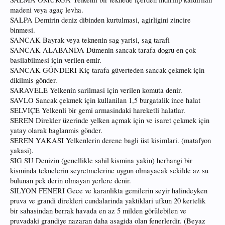
madeni veya agaç levha.
SALPA Demirin deniz dibinden kurtulmasi, agirligini zincire
binmesi.
SANCAK Bayrak veya teknenin sag yarisi, sag tarafi
SANCAK ALABANDA Dümenin sancak tarafa dogru en çok
basilabilmesi için verilen emir.
SANCAK GÖNDERI Kiç tarafa güverteden sancak çekmek için
dikilmis gönder.
SARAVELE Yelkenin sarilmasi için verilen komuta denir.
SAVLO Sancak çekmek için kullanilan 1,5 burgatalik ince halat
SELVIÇE Yelkenli bir gemi armasindaki hareketli halatlar.
SEREN Direkler üzerinde yelken açmak için ve isaret çekmek için
yatay olarak baglanmis gönder.
SEREN YAKASI Yelkenlerin derene bagli üst kisimlari. (matafyon
yakasi).
SIG SU Denizin (genellikle sahil kismina yakin) herhangi bir
kisminda teknelerin seyretmelerine uygun olmayacak sekilde az su
bulunan pek derin olmayan yerlere denir.
SILYON FENERI Gece ve karanlikta gemilerin seyir halindeyken
pruva ve grandi direkleri cundalarinda yaktiklari ufkun 20 kertelik
bir sahasindan berrak havada en az 5 milden görülebilen ve
pruvadaki grandiye nazaran daha asagida olan fenerlerdir. (Beyaz