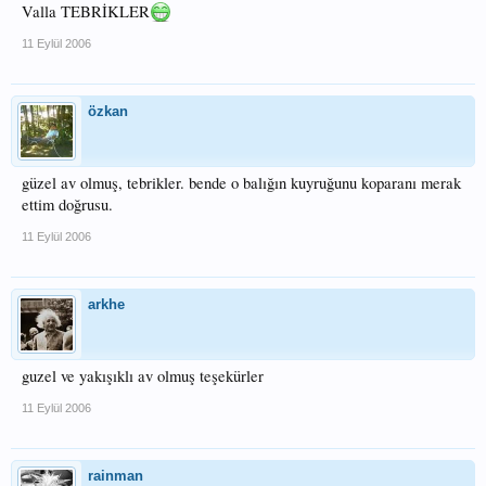
Valla TEBRİKLER
11 Eylül 2006
özkan
güzel av olmuş, tebrikler. bende o balığın kuyruğunu koparanı merak
ettim doğrusu.
11 Eylül 2006
arkhe
guzel ve yakışıklı av olmuş teşekürler
11 Eylül 2006
rainman