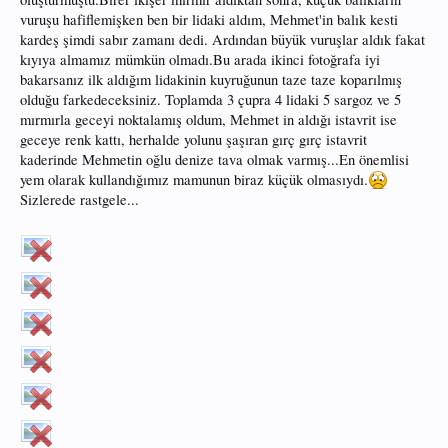
vuruşu hafiflemişken ben bir lidaki aldım, Mehmet'in balık kesti
kardeş şimdi sabır zamanı dedi. Ardından büyük vuruşlar aldık fakat
kıyıya almamız mümkün olmadı.Bu arada ikinci fotoğrafa iyi
bakarsanız ilk aldığım lidakinin kuyruğunun taze taze koparılmış
olduğu farkedeceksiniz. Toplamda 3 çupra 4 lidaki 5 sargoz ve 5
mırmırla geceyi noktalamış oldum, Mehmet in aldığı istavrit ise
geceye renk kattı, herhalde yolunu şaşıran gırç gırç istavrit
kaderinde Mehmetin oğlu denize tava olmak varmış...En önemlisi
yem olarak kullandığımız mamunun biraz küçük olmasıydı.
Sizlerede rastgele...