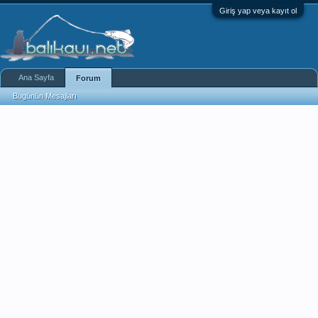
Giriş yap veya kayıt ol
Ana Sayfa
Forum
Bugünün Mesajları