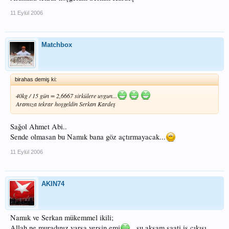
11 Eylül 2006
Matchbox
birahas demiş ki:
40kg / 15 gün = 2,6667 sirkülere uygun...
Aramıza tekrar hoşgeldin Serkan Kardeş
Sağol Ahmet Abi..
Sende olmasan bu Namık bana göz açtırmayacak...
11 Eylül 2006
AKIN74
Namık ve Serkan mükemmel ikili;
Allah ne muradınız varsa versin emi
, şu akşam saati iş çıkışı