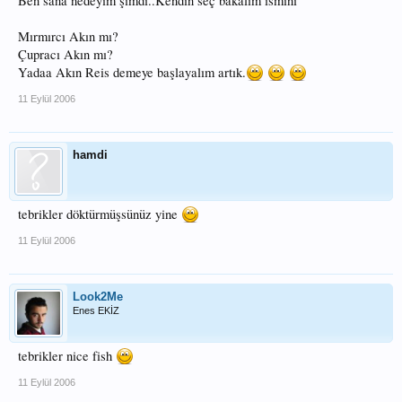
Ben sana nedeyim şimdi..Kendin seç bakalım ismini
Mırmırcı Akın mı?
Çupracı Akın mı?
Yadaa Akın Reis demeye başlayalım artık.
11 Eylül 2006
hamdi
tebrikler döktürmüşsünüz yine
11 Eylül 2006
Look2Me
Enes EKİZ
tebrikler nice fish
11 Eylül 2006