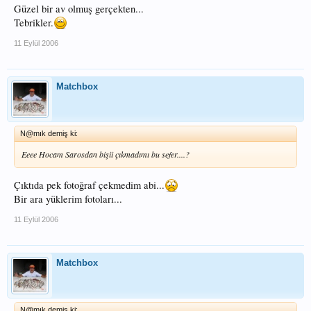
Güzel bir av olmuş gerçekten...
Tebrikler.
11 Eylül 2006
Matchbox
N@mık demiş ki:
Eeee Hocam Sarosdan bişii çıkmadımı bu sefer....?
Çıktıda pek fotoğraf çekmedim abi...
Bir ara yüklerim fotoları...
11 Eylül 2006
Matchbox
N@mık demiş ki: