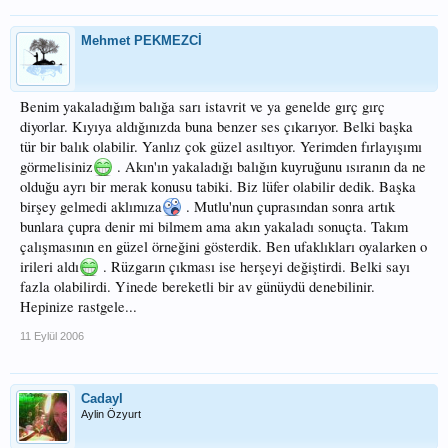
Mehmet PEKMEZCİ
Benim yakaladığım balığa sarı istavrit ve ya genelde gırç gırç
diyorlar. Kıyıya aldığınızda buna benzer ses çıkarıyor. Belki başka
tür bir balık olabilir. Yanlız çok güzel asıltıyor. Yerimden fırlayışımı
görmelisiniz
. Akın'ın yakaladığı balığın kuyruğunu ısıranın da ne
olduğu ayrı bir merak konusu tabiki. Biz lüfer olabilir dedik. Başka
birşey gelmedi aklımıza
. Mutlu'nun çuprasından sonra artık
bunlara çupra denir mi bilmem ama akın yakaladı sonuçta. Takım
çalışmasının en güzel örneğini gösterdik. Ben ufaklıkları oyalarken o
irileri aldı
. Rüzgarın çıkması ise herşeyi değiştirdi. Belki sayı
fazla olabilirdi. Yinede bereketli bir av günüydü denebilinir.
Hepinize rastgele...
11 Eylül 2006
Cadayl
Aylin Özyurt