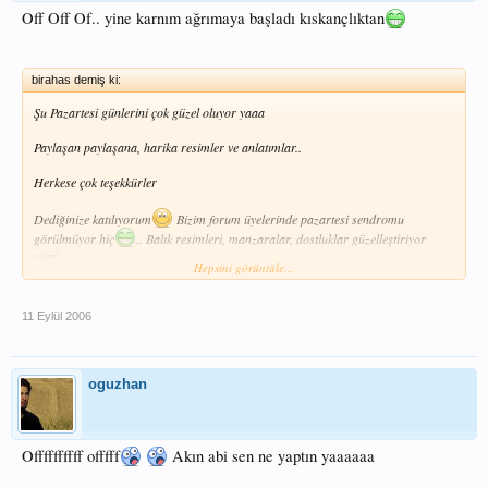
Off Off Of.. yine karnım ağrımaya başladı kıskançlıktan
birahas demiş ki:
Şu Pazartesi günlerini çok güzel oluyor yaaa
Paylaşan paylaşana, harika resimler ve anlatımlar..
Herkese çok teşekkürler
Dediğinize katılıyorum
Bizim forum üyelerinde pazartesi sendromu
görülmüyor hiç
.. Balık resimleri, manzaralar, dostluklar güzelleştiriyor
günü..
Hepsini görüntüle...
Ama yanısıra bende şiddetli karın ağrılarına sebep olmuyor değil
11 Eylül 2006
oguzhan
Offffffffff offfff
Akın abi sen ne yaptın yaaaaaa