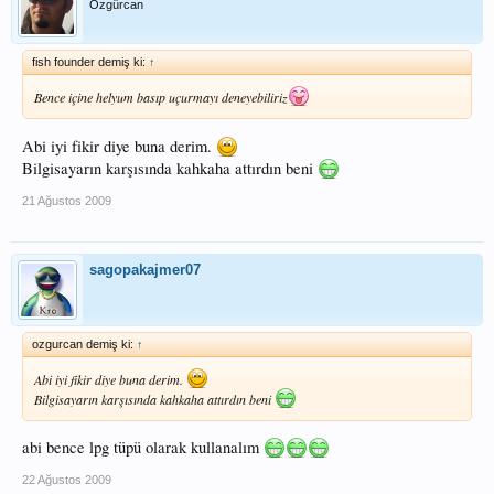
Özgürcan
fish founder demiş ki:
↑
Bence içine helyum basıp uçurmayı deneyebiliriz
Abi iyi fikir diye buna derim.
Bilgisayarın karşısında kahkaha attırdın beni
21 Ağustos 2009
sagopakajmer07
ozgurcan demiş ki:
↑
Abi iyi fikir diye buna derim.
Bilgisayarın karşısında kahkaha attırdın beni
abi bence lpg tüpü olarak kullanalım
22 Ağustos 2009