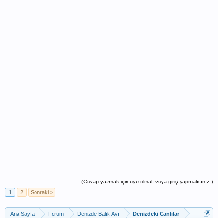
(Cevap yazmak için üye olmalı veya giriş yapmalısınız.)
1
2
Sonraki >
Ana Sayfa
Forum
Denizde Balık Avı
Denizdeki Canlılar