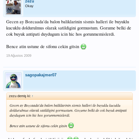
zezu
Okay
Gecen ay Bozcaada'da balon baliklarinin sismis halleri ile buyuklu
kucuklu doldurulmus olarak satildigini gormustum. Gozume belki de
cok buyuk antipati duydugum icin hic hos gorunmemislerdi.
Bence atin ustune de sifonu cekin gitsin
19 Ağustos 2009
sagopakajmer07
zezu demiş ki:
↑
Gecen ay Bozcaada'da balon baliklarinin sismis halleri ile buyuklu kucuklu
doldurulmus olarak satildigini gormustum. Gozume belki de cok buyuk antipati
duydugum icin hic hos gorunmemislerdi.
Bence atin ustune de sifonu cekin gitsin