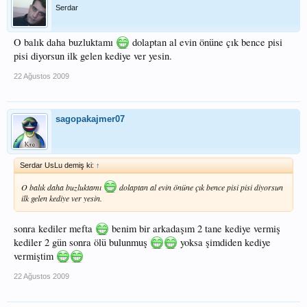
Serdar
O balık daha buzluktamı
dolaptan al evin önüne çık bence pisi
pisi diyorsun ilk gelen kediye ver yesin.
22 Ağustos 2009
sagopakajmer07
Serdar UsLu demiş ki:
↑
O balık daha buzluktamı
dolaptan al evin önüne çık bence pisi pisi diyorsun
ilk gelen kediye ver yesin.
sonra kediler mefta
benim bir arkadaşım 2 tane kediye vermiş
kediler 2 gün sonra ölü bulunmuş
yoksa şimdiden kediye
vermiştim
22 Ağustos 2009