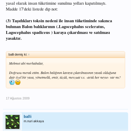
yasal olarak insan tüketimine sunulma yolları kapatılmıştı.
Madde 17'deki listede dip not:
(3) Taşıdıkları toksin nedeni ile insan tüketiminde sakınca
bulunan Balon balıklarının (.Lagocephalus sceleratus,
Lagocephalus spadiceus ) karaya çıkarılması ve satılması
yasaktır.
balli demiş ki:
↑
Mehmet abi merhabalar,
Doğrusu merak ettim. Balon balığının karaya çıkarılmasının yasak olduğuna
dair özel bir yasa, yönetmelik, emir, tüzük, mevzuat v.s. -artık her neyse- var mı?
17 Ağustos 2009
balli
m.nuri akkaya