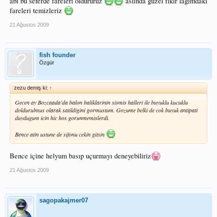
abi bu seferde fareleri öldürürüz
aslında güzel fikir lağımdaki
fareleri temizleriz
21 Ağustos 2009
fish founder
Özgür
zezu demiş ki:
↑
Gecen ay Bozcaada'da balon baliklarinin sismis halleri ile buyuklu kucuklu
doldurulmus olarak satildigini gormustum. Gozume belki de cok buyuk antipati
duydugum icin hic hos gorunmemislerdi.
Bence atin ustune de sifonu cekin gitsin
Bence içine helyum basıp uçurmayı deneyebiliriz
21 Ağustos 2009
sagopakajmer07