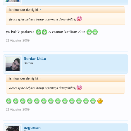
fish founder demiş ki:
↑
Bence içine helyum basıp uçurmayı deneyebiliriz
ya balık patlarsa
o zaman katliam olur
21 Ağustos 2009
Serdar UsLu
Serdar
fish founder demiş ki:
↑
Bence içine helyum basıp uçurmayı deneyebiliriz
21 Ağustos 2009
ozgurcan