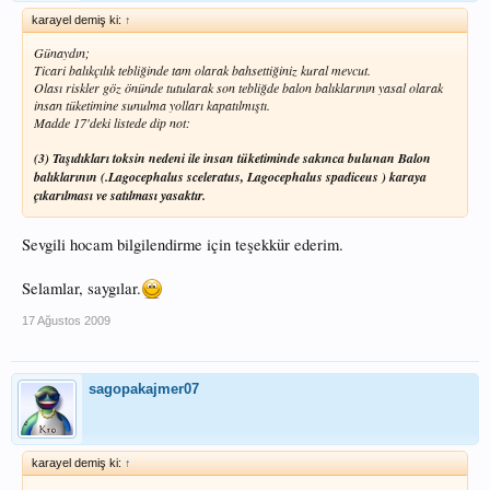
karayel demiş ki:
↑
Günaydın;
Ticari balıkçılık tebliğinde tam olarak bahsettiğiniz kural mevcut.
Olası riskler göz önünde tutularak son tebliğde balon balıklarının yasal olarak
insan tüketimine sunulma yolları kapatılmıştı.
Madde 17'deki listede dip not:
(3) Taşıdıkları toksin nedeni ile insan tüketiminde sakınca bulunan Balon
balıklarının (.Lagocephalus sceleratus, Lagocephalus spadiceus ) karaya
çıkarılması ve satılması yasaktır.
Sevgili hocam bilgilendirme için teşekkür ederim.
Selamlar, saygılar.
17 Ağustos 2009
sagopakajmer07
karayel demiş ki:
↑