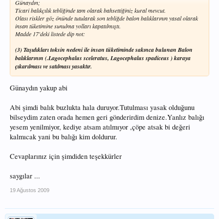
Günaydın;
Ticari balıkçılık tebliğinde tam olarak bahsettiğiniz kural mevcut.
Olası riskler göz önünde tutularak son tebliğde balon balıklarının yasal olarak
insan tüketimine sunulma yolları kapatılmıştı.
Madde 17'deki listede dip not:
(3) Taşıdıkları toksin nedeni ile insan tüketiminde sakınca bulunan Balon
balıklarının (.Lagocephalus sceleratus, Lagocephalus spadiceus ) karaya
çıkarılması ve satılması yasaktır.
Günaydın yakup abi
Abi şimdi balık buzlukta hala duruyor.Tutulması yasak olduğunu
bilseydim zaten orada hemen geri gönderirdim denize.Yanlız balığı
yesem yenilmiyor, kediye atsam atılmıyor ,çöpe atsak bi değeri
kalmıcak yani bu balığı kim doldurur.
Cevaplarınız için şimdiden teşekkürler
saygılar ...
19 Ağustos 2009