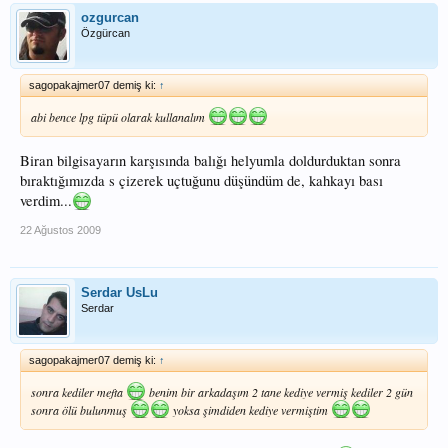
ozgurcan
Özgürcan
sagopakajmer07 demiş ki:
↑
abi bence lpg tüpü olarak kullanalım
Biran bilgisayarın karşısında balığı helyumla doldurduktan sonra
bıraktığımızda s çizerek uçtuğunu düşündüm de, kahkayı bası
verdim...
22 Ağustos 2009
Serdar UsLu
Serdar
sagopakajmer07 demiş ki:
↑
sonra kediler mefta
benim bir arkadaşım 2 tane kediye vermiş kediler 2 gün
sonra ölü bulunmuş
yoksa şimdiden kediye vermiştim