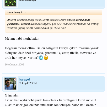
m.nuri akkaya
turna demiş ki:
↑
Antalya da balon balığı çok fazla var,oldukca zehirli balıktır,
karaya dahi
çıkarılması yasaktır
.Dünyada sağdece Çin de özel ahcılar tarafından hazırlanıp
yeniliyor.Şişmiş olarak doldurulursa güzel süs olur.
Mehmet abi merhabalar,
Doğrusu merak ettim. Balon balığının karaya çıkarılmasının yasak
olduğuna dair özel bir yasa, yönetmelik, emir, tüzük, mevzuat v.s. -
artık her neyse- var mı?
16 Ağustos 2009
karayel
Yakup ERDEM
Günaydın;
Ticari balıkçılık tebliğinde tam olarak bahsettiğiniz kural mevcut.
Olası riskler göz önünde tutularak son tebliğde balon balıklarının