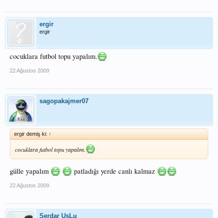
ergir
ergir
cocuklara futbol topu yapalım.
22 Ağustos 2009
sagopakajmer07
ergir demiş ki:
↑
cocuklara futbol topu yapalım.
gülle yapalım
patladığı yerde canlı kalmaz
22 Ağustos 2009
Serdar UsLu