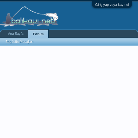
Giriş yap veya kayıt ol
Ana Sayfa
Forum
Bugünün Mesajları