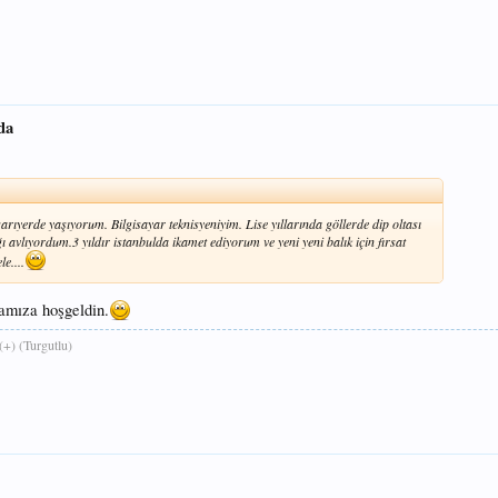
da
rıyerde yaşıyorum. Bilgisayar teknisyeniyim. Lise yıllarında göllerde dip oltası
ğı avlıyordum.3 yıldır istanbulda ikamet ediyorum ve yeni yeni balık için fırsat
e....
amıza hoşgeldin.
+) (Turgutlu)