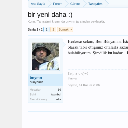
Ana Sayfa
Forum
Güncel
Tanışalım
bir yeni daha :)
Konu, '
Tanışalım
' kısmında
bnymn
tarafından paylaşıldı.
Sayfa 1 / 2
1
2
Sonraki >
Herkese selam, Ben Bünyamin. İstanb
olarak tabir ettiğimiz oltalarla saza
bulabiliyorum. Şimdilik bu kadar... R
{S(h-a_d-o)w}
bnymn
Sarıyer
bünyamin
bnymn
,
14 Kasım 2006
Mesajlar:
16
Şehir:
istanbul
Favori Kamış:
olta