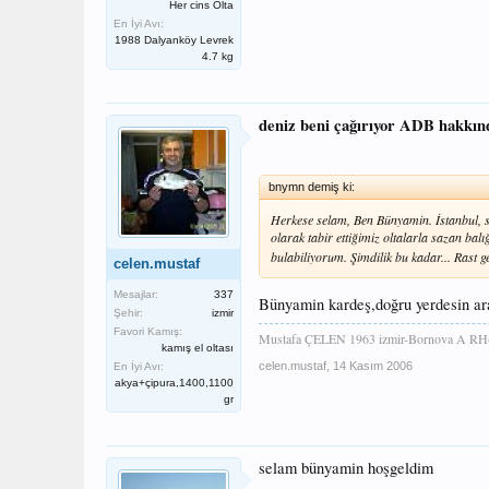
Her cins Olta
En İyi Avı:
1988 Dalyanköy Levrek
4.7 kg
deniz beni çağırıyor ADB hakkın
bnymn demiş ki:
Herkese selam, Ben Bünyamin. İstanbul, sa
olarak tabir ettiğimiz oltalarla sazan balı
bulabiliyorum. Şimdilik bu kadar... Rast gel
celen.mustaf
Mesajlar:
337
Bünyamin kardeş,doğru yerdesin ar
Şehir:
izmir
Favori Kamış:
Mustafa ÇELEN 1963 izmir-Bornova A RH(
kamış el oltası
celen.mustaf
,
14 Kasım 2006
En İyi Avı:
akya+çipura,1400,1100
gr
selam bünyamin hoşgeldim