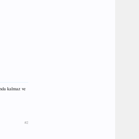
unda kalmaz ve
#2