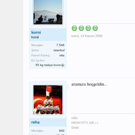
korni
korni
,
14 Kasım 2006
koral
Mesajlar:
7.546
Şehir:
istanbul
Favori Kamış:
olta
En İyi Avı:
55 kg trakya kıvırcığı
aramıza hoşgeldin...
reha
reha
08/04/1974 AB (-)
İzmir
Mesajlar:
940