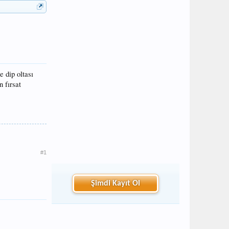
 dip oltası
n fırsat
#1
Şimdi Kayıt Ol