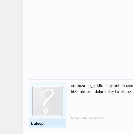
aramıza hoşgeldin bünyamin hocam.
bizlerde seni daha kolay hatırlarız.
bulsep
,
14 Kasım 2006
bulsep