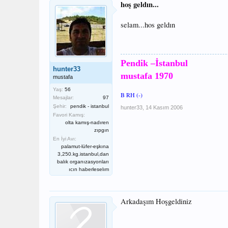
hoş geldın...
selam...hos geldın
Pendik –İstanbul
hunter33
mustafa 1970
mustafa
Yaş:
56
B RH (-)
Mesajlar:
97
Şehir:
pendik - istanbul
hunter33
,
14 Kasım 2006
Favori Kamış:
olta kamış-nadıren
zıpgın
En İyi Avı:
palamut-lüfer-eşkına
3,250.kg.istanbul,dan
balık organızasyonları
ıcın haberleselım
Arkadaşım Hoşgeldiniz