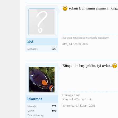
selam Bünyamin aramıza hoşge
Her tercih birşeylerden vazgeçmek demektir,!!
afet
afet
,
14 Kasım 2006
Mesajlar:
823
Bünyamin hoş geldin, iyi avlar..
Cihangir 1948
Iskarmoz
Karşıyaka/Çeşme-İzmir
Iskarmoz
,
14 Kasım 2006
Mesajlar:
771
Şehir:
İzmir
Favori Kamış: