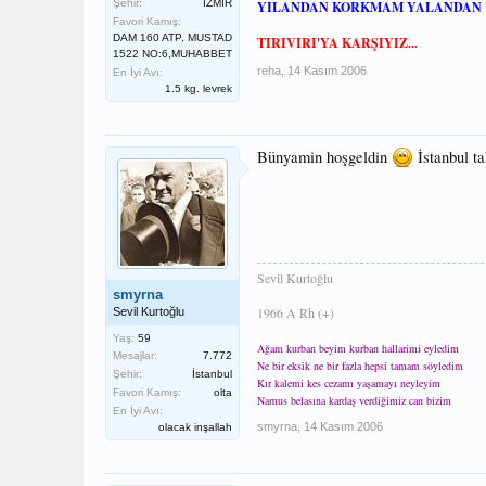
Şehir:
İZMİR
YILANDAN KORKMAM YALANDAN 
Favori Kamış:
DAM 160 ATP, MUSTAD
TIRIVIRI'YA KARŞIYIZ...
1522 NO:6,MUHABBET
reha
,
14 Kasım 2006
En İyi Avı:
1.5 kg. levrek
Bünyamin hoşgeldin
İstanbul ta
Sevil Kurtoğlu
smyrna
1966 A Rh (+)
Sevil Kurtoğlu
Yaş:
59
Ağam kurban beyim kurban hallarimi eyledim
Mesajlar:
7.772
Ne bir eksik ne bir fazla hepsi tamam söyledim
Şehir:
İstanbul
Kır kalemi kes cezamı yaşamayı neyleyim
Favori Kamış:
olta
Namus belasına kardaş verdiğimiz can bizim
En İyi Avı:
smyrna
,
14 Kasım 2006
olacak inşallah