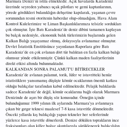
Marmara Denizi’ni istila etmektedir. Açık havalarda Karadeniz
üzerinde seyreden yabancı uçak pilotları ve gemi kaptanlarının,
yörede gördükleri bulanıklığın dehşetine kapılarak, yaşanan çevre
sorunundan resmi otoritenin haberdar olup-olmadığını, Hava Alanı
Kontrol Kulelerimize ve Liman Başkanlıklarımıza telsizle sordukları
çok olmuştur. İşte Batı Karadeniz’de deniz dibini tamamen kaplayan
bu balçık nedeniyle, ekonomik balık türlerimizin başlarında gelen
Kalkan Balığı yaşayamaz olmuş, dolayısıyla avlanamaz olmuştur.
Devlet İstatistik Enstitüsünce yayınlanan Raporlara göre Batı
Karadeniz’de en çok avlanan dört tür balıktan en fazla kalkan balığı
olumsuz yönde etkilenmiştir. Çünkü kalkan maden faaliyetlerinin
direkt etkisi altında bulunmaktadır.
KALKANDAN SONRA PALAMUT'U BİTİRECEKLER
Karadeniz’de avlanan palamut, torik, lüfer ve istavritteki henüz
istatistiklere yansımamış düşüşte kömür ocaklarının önemli katkısı
olduğu balıkçılar tarafından kabul edilmektedir. Pelajik balıklarda
sadece Karadeniz’de değil, kömür ocaklarına bağlı olarak Marmara
Denizinde de aşırı bir düşüş söz konusudur. Örneğin içinde
bulunduğumuz 1999 yılının ilk aylarında Marmara’ya avlanmaya
çıkan bir gırgır teknesi maalesef 7-8 kasa istavritle dönmektedir.
Önceki yıllarda kış balıkçılığı yapan tekneler her seferlerinde
yüzlerce kasa istavritle dönerlerdi. Denize dökülen toprakların ince
fraksiyonları olan killer boğaz akıntılarıyla sürüklenerek balıkçılığın