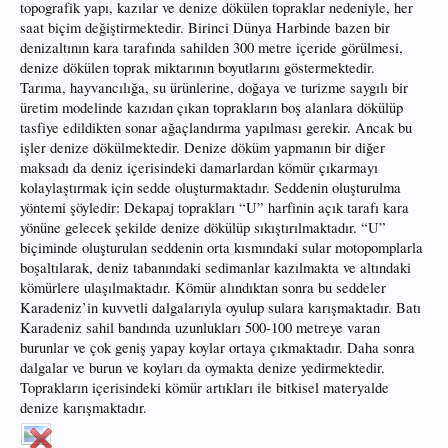
topografik yapı, kazılar ve denize dökülen topraklar nedeniyle, her
saat biçim değiştirmektedir. Birinci Dünya Harbinde bazen bir
denizaltının kara tarafında sahilden 300 metre içeride görülmesi,
denize dökülen toprak miktarının boyutlarını göstermektedir.
Tarıma, hayvancılığa, su ürünlerine, doğaya ve turizme saygılı bir
üretim modelinde kazıdan çıkan toprakların boş alanlara dökülüp
tasfiye edildikten sonar ağaçlandırma yapılması gerekir. Ancak bu
işler denize dökülmektedir. Denize döküm yapmanın bir diğer
maksadı da deniz içerisindeki damarlardan kömür çıkarmayı
kolaylaştırmak için sedde oluşturmaktadır. Seddenin oluşturulma
yöntemi şöyledir: Dekapaj toprakları “U” harfinin açık tarafı kara
yönüne gelecek şekilde denize dökülüp sıkıştırılmaktadır. “U”
biçiminde oluşturulan seddenin orta kısmındaki sular motopomplarla
boşaltılarak, deniz tabanındaki sedimanlar kazılmakta ve altındaki
kömürlere ulaşılmaktadır. Kömür alındıktan sonra bu seddeler
Karadeniz’in kuvvetli dalgalarıyla oyulup sulara karışmaktadır. Batı
Karadeniz sahil bandında uzunlukları 500-100 metreye varan
burunlar ve çok geniş yapay koylar ortaya çıkmaktadır. Daha sonra
dalgalar ve burun ve koyları da oymakta denize yedirmektedir.
Toprakların içerisindeki kömür artıkları ile bitkisel materyalde
denize karışmaktadır.