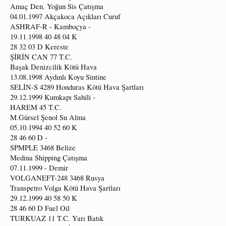
Amaç Den. Yoğun Sis Çatışma
04.01.1997 Akçakoca Açıkları Curuf
ASHRAF-R - Kamboçya -
19.11.1998 40 48 04 K
28 32 03 D Kereste
ŞİRİN CAN 77 T.C.
Başak Denizcilik Kötü Hava
13.08.1998 Aydınlı Koyu Sintine
SELİN-S 4289 Honduras Kötü Hava Şartları
29.12.1999 Kumkapı Sahili -
HAREM 45 T.C.
M.Gürsel Şenol Su Alma
05.10.1994 40 52 60 K
28 46 60 D -
SPMPLE 3468 Belize
Medina Shipping Çatışma
07.11.1999 - Demir
VOLGANEFT-248 3468 Rusya
Transpetro Volga Kötü Hava Şartları
29.12.1999 40 58 50 K
28 46 60 D Fuel Oil
TURKUAZ 11 T.C. Yarı Batık