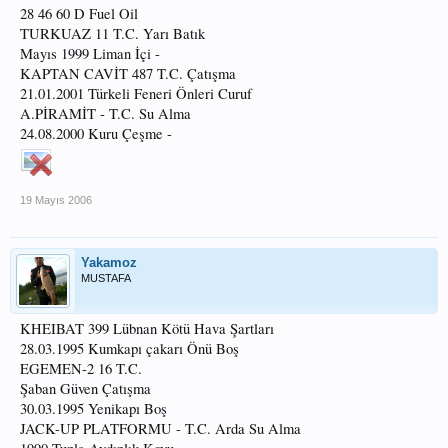
28 46 60 D Fuel Oil
TURKUAZ 11 T.C. Yarı Batık
Mayıs 1999 Liman İçi -
KAPTAN CAVİT 487 T.C. Çatışma
21.01.2001 Türkeli Feneri Önleri Curuf
A.PİRAMİT - T.C. Su Alma
24.08.2000 Kuru Çeşme -
19 Mayıs 2006
Yakamoz
MUSTAFA
KHEIBAT 399 Lübnan Kötü Hava Şartları
28.03.1995 Kumkapı çakarı Önü Boş
EGEMEN-2 16 T.C.
Şaban Güven Çatışma
30.03.1995 Yenikapı Boş
JACK-UP PLATFORMU - T.C. Arda Su Alma