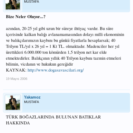
MUSTAFA
Bize Neler Oluyor...?
azından, 20-25 yıl gibi uzun bir süreye ihtiyaç vardır. Bu süre
içerisinde kalkan balığı avlanamamasından dolayı milli ekonominin
ve balıkçılarımızın kaybını bu günkü fiyatlarla hesaplarsak; 40
Trilyon TL/yıl x 26 yıl = 1 Kt TL. olmaktadır. Madenciler her yıl
ürettikleri 6.000.000 ton kömürden 1,5 trilyon net kar elde
etmektedirler. Balıkçının yıllık 40 Trilyon kaybını tazmin etmeleri
bilimin, vicdanın ve hukukun gereğidir
KAYNAK:
http://www.dogasavascilari.org/
19 Mayıs 2006
Yakamoz
MUSTAFA
TÜRK BOĞAZLARINDA BULUNAN BATIKLAR
HAKKINDA