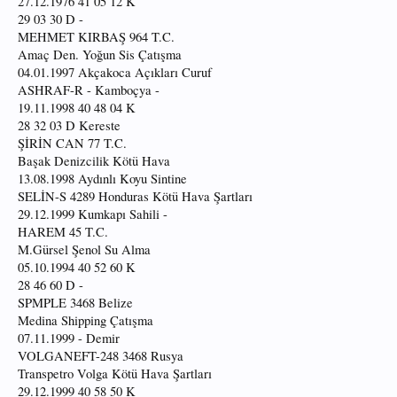
27.12.1976 41 05 12 K
29 03 30 D -
MEHMET KIRBAŞ 964 T.C.
Amaç Den. Yoğun Sis Çatışma
04.01.1997 Akçakoca Açıkları Curuf
ASHRAF-R - Kamboçya -
19.11.1998 40 48 04 K
28 32 03 D Kereste
ŞİRİN CAN 77 T.C.
Başak Denizcilik Kötü Hava
13.08.1998 Aydınlı Koyu Sintine
SELİN-S 4289 Honduras Kötü Hava Şartları
29.12.1999 Kumkapı Sahili -
HAREM 45 T.C.
M.Gürsel Şenol Su Alma
05.10.1994 40 52 60 K
28 46 60 D -
SPMPLE 3468 Belize
Medina Shipping Çatışma
07.11.1999 - Demir
VOLGANEFT-248 3468 Rusya
Transpetro Volga Kötü Hava Şartları
29.12.1999 40 58 50 K