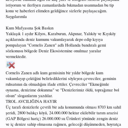
istiyorum ve ilerliyen zamanlardada bıkmadan usanmadan bu tip
konu ve haberleri elimden geldiğince sizlerle paylaşacağım.
Saygılarımla
Kum Mafyasına Şok Baskın
Yaklaşık 1 aydır Kilyos, Karaburun, Akpınar, Yalıköy ve Kıyıköy
açıklarında deniz kumunu vakumlayarak depo edip kıyıya
pompalayan "Cornelis Zanen" adlı Hollanda bandıralı gemi
sözkonusu bölgede Deniz Ekosistemine onulmaz yaralar
vermektedir.
Cornelis Zanen adlı kum gemisinin bir yıldır bölgede kum
vakumlayıp çektiğini belirlediklerini söyleyen çevreciler, geminin
ruhsatının da olmadığını ifade ettiler. Çevreciler "Ekmeğimle
oynama, denizime dokunma" ve "Denizlerimiz öldü, toprağımız bol
olsun" sloganlarını yazdılar.
TROL AVCILIĞINA HAYIR
Üç tarafı denizlerle çevrili bir ada konumunda olması 8703 km sahil
şeridi, 2800 balıkçı köyü, 24.000.000 hektar ekilebilir tarım arazisi
(GAP Bölgesi hariç) 26.000.000 su Ürünleri yönünde zengin deniz
ve iç denize sahip olmasına rağmen, geleceği düşünmeden, hoyratça