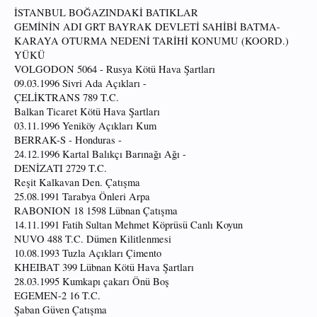
İSTANBUL BOĞAZINDAKİ BATIKLAR
GEMİNİN ADI GRT BAYRAK DEVLETİ SAHİBİ BATMA-
KARAYA OTURMA NEDENİ TARİHİ KONUMU (KOORD.)
YÜKÜ
VOLGODON 5064 - Rusya Kötü Hava Şartları
09.03.1996 Sivri Ada Açıkları -
ÇELİKTRANS 789 T.C.
Balkan Ticaret Kötü Hava Şartları
03.11.1996 Yeniköy Açıkları Kum
BERRAK-S - Honduras -
24.12.1996 Kartal Balıkçı Barınağı Ağı -
DENİZATI 2729 T.C.
Reşit Kalkavan Den. Çatışma
25.08.1991 Tarabya Önleri Arpa
RABONION 18 1598 Lübnan Çatışma
14.11.1991 Fatih Sultan Mehmet Köprüsü Canlı Koyun
NUVO 488 T.C. Dümen Kilitlenmesi
10.08.1993 Tuzla Açıkları Çimento
KHEIBAT 399 Lübnan Kötü Hava Şartları
28.03.1995 Kumkapı çakarı Önü Boş
EGEMEN-2 16 T.C.
Şaban Güven Çatışma