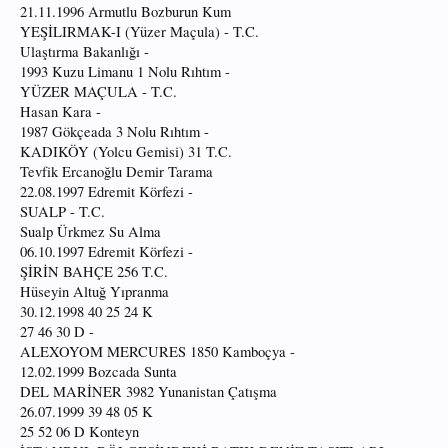
21.11.1996 Armutlu Bozburun Kum
YEŞİLIRMAK-I (Yüzer Maçula) - T.C.
Ulaştırma Bakanlığı -
1993 Kuzu Limanu 1 Nolu Rıhtım -
YÜZER MAÇULA - T.C.
Hasan Kara -
1987 Gökçeada 3 Nolu Rıhtım -
KADIKÖY (Yolcu Gemisi) 31 T.C.
Tevfik Ercanoğlu Demir Tarama
22.08.1997 Edremit Körfezi -
SUALP - T.C.
Sualp Ürkmez Su Alma
06.10.1997 Edremit Körfezi -
ŞİRİN BAHÇE 256 T.C.
Hüseyin Altuğ Yıpranma
30.12.1998 40 25 24 K
27 46 30 D -
ALEXOYOM MERCURES 1850 Kamboçya -
12.02.1999 Bozcada Sunta
DEL MARİNER 3982 Yunanistan Çatışma
26.07.1999 39 48 05 K
25 52 06 D Konteyn