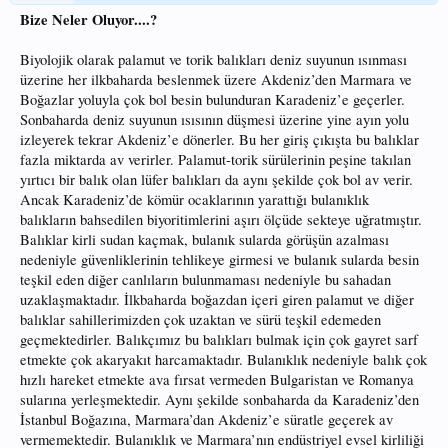
Bize Neler Oluyor....?
Biyolojik olarak palamut ve torik balıkları deniz suyunun ısınması
üzerine her ilkbaharda beslenmek üzere Akdeniz’den Marmara ve
Boğazlar yoluyla çok bol besin bulunduran Karadeniz’e geçerler.
Sonbaharda deniz suyunun ısısının düşmesi üzerine yine ayın yolu
izleyerek tekrar Akdeniz’e dönerler. Bu her giriş çıkışta bu balıklar
fazla miktarda av verirler. Palamut-torik sürülerinin peşine takılan
yırtıcı bir balık olan lüfer balıkları da aynı şekilde çok bol av verir.
Ancak Karadeniz’de kömür ocaklarının yarattığı bulanıklık
balıkların bahsedilen biyoritimlerini aşırı ölçüde sekteye uğratmıştır.
Balıklar kirli sudan kaçmak, bulanık sularda görüşün azalması
nedeniyle güvenliklerinin tehlikeye girmesi ve bulanık sularda besin
teşkil eden diğer canlıların bulunmaması nedeniyle bu sahadan
uzaklaşmaktadır. İlkbaharda boğazdan içeri giren palamut ve diğer
balıklar sahillerimizden çok uzaktan ve sürü teşkil edemeden
geçmektedirler. Balıkçımız bu balıkları bulmak için çok gayret sarf
etmekte çok akaryakıt harcamaktadır. Bulanıklık nedeniyle balık çok
hızlı hareket etmekte ava fırsat vermeden Bulgaristan ve Romanya
sularına yerleşmektedir. Aynı şekilde sonbaharda da Karadeniz’den
İstanbul Boğazına, Marmara’dan Akdeniz’e süratle geçerek av
vermemektedir. Bulanıklık ve Marmara’nın endüstriyel evsel kirliliği