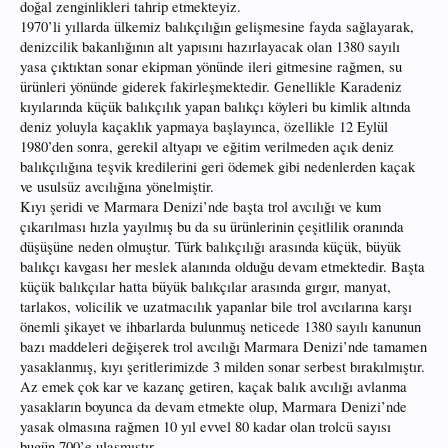
doğal zenginlikleri tahrip etmekteyiz.
1970’li yıllarda ülkemiz balıkçılığın gelişmesine fayda sağlayarak,
denizcilik bakanlığının alt yapısını hazırlayacak olan 1380 sayılı
yasa çıktıktan sonar ekipman yönünde ileri gitmesine rağmen, su
ürünleri yönünde giderek fakirleşmektedir. Genellikle Karadeniz
kıyılarında küçük balıkçılık yapan balıkçı köyleri bu kimlik altında
deniz yoluyla kaçaklık yapmaya başlayınca, özellikle 12 Eylül
1980’den sonra, gerekil altyapı ve eğitim verilmeden açık deniz
balıkçılığına teşvik kredilerini geri ödemek gibi nedenlerden kaçak
ve usulsüz avcılığına yönelmiştir.
Kıyı şeridi ve Marmara Denizi’nde başta trol avcılığı ve kum
çıkarılması hızla yayılmış bu da su ürünlerinin çeşitlilik oranında
düşüşüne neden olmuştur. Türk balıkçılığı arasında küçük, büyük
balıkçı kavgası her meslek alanında olduğu devam etmektedir. Başta
küçük balıkçılar hatta büyük balıkçılar arasında gırgır, manyat,
tarlakos, volicilik ve uzatmacılık yapanlar bile trol avcılarına karşı
önemli şikayet ve ihbarlarda bulunmuş neticede 1380 sayılı kanunun
bazı maddeleri değişerek trol avcılığı Marmara Denizi’nde tamamen
yasaklanmış, kıyı şeritlerimizde 3 milden sonar serbest bırakılmıştır.
Az emek çok kar ve kazanç getiren, kaçak balık avcılığı avlanma
yasakların boyunca da devam etmekte olup, Marmara Denizi’nde
yasak olmasına rağmen 10 yıl evvel 80 kadar olan trolcü sayısı
bugün 700’e ulaşmıştır.