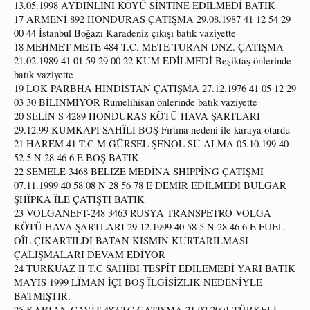
13.05.1998 AYDINLINI KÖYÜ SİNTİNE EDİLMEDİ BATIK
17 ARMENİ 892 HONDURAS ÇATIŞMA 29.08.1987 41 12 54 29
00 44 İstanbul Boğazı Karadeniz çıkışı batık vaziyette
18 MEHMET METE 484 T.C. METE-TURAN DNZ. ÇATIŞMA
21.02.1989 41 01 59 29 00 22 KUM EDİLMEDİ Beşiktaş önlerinde
batık vaziyette
19 LOK PARBHA HİNDİSTAN ÇATIŞMA 27.12.1976 41 05 12 29
03 30 BİLİNMİYOR Rumelihisan önlerinde batık vaziyette
20 SELİN S 4289 HONDURAS KÖTÜ HAVA ŞARTLARI
29.12.99 KUMKAPI SAHÎLI BOŞ Fırtına nedeni ile karaya oturdu
21 HAREM 41 T.C M.GÜRSEL ŞENOL SU ALMA 05.10.199 40
52 5 N 28 46 6 E BOŞ BATIK
22 SEMELE 3468 BELIZE MEDİNA SHIPPÎNG ÇATIŞMI
07.11.1999 40 58 08 N 28 56 78 E DEMİR EDİLMEDİ BULGAR
ŞHÎPKA ÎLE ÇATIŞTI BATIK
23 VOLGANEFT-248 3463 RUSYA TRANSPETRO VOLGA
KÖTÜ HAVA ŞARTLARI 29.12.1999 40 58 5 N 28 46 6 E FUEL
OÎL ÇIKARTILDI BATAN KISMIN KURTARILMASI
ÇALIŞMALARI DEVAM EDİYOR
24 TURKUAZ II T.C SAHİBİ TESPÎT EDİLEMEDİ YARI BATIK
MAYIS 1999 LÎMAN İÇI BOŞ ÎLGİSİZLIK NEDENİYLE
BATMIŞTIR.
25 KAPTAN CAVİT 487 TC ÇATIŞMA 21.02.2001 TÜRKELİ