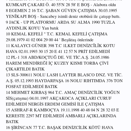
KUMKAPI ÇAKARI Ö. 40 55'N 28 58' E BOŞ - Alabora oldu
8 EGEMEN 2 16 T.C. ŞABAN GÜVEN ÇATIŞMA 30.03.1995
YENÎKAPI BOŞ - Sancabey isimli deniz otobüsü ile çatışıp battı.
9 JACK - UP PLATFORMU ARDA SU ALMA 1990 TUZLA
AYDINLIK KOYU Yan batık
10 KEMAL KEFELİ " T.C. KEMAL KEFELİ ÇATIŞMA
29.08.1979 41 02 004 29 00 44 ' Beşiktaş önlerinde
11 KALAYCI GÜNER 398 T.C 1LKET DENİZCÎLÎK KOTU
HAVA 02.01.1993 30 15 20 E 41 12 57 N PRİT EDİLMEDİ
12 PL-1 318 ABD/KOÇTUĞ DE. VE TİC.A.Ş. 24.05.1986
HAREM MENDİREĞİ İÇ KUZEY KISMI TORBA ÇİVİ
ÇIKARTILDI BATIK
13 SLS-300611 NOLU LASH LAYTER BLASCO DNZ. VE TİC.
A.Ş. 05.12.1993 HAYDARPAŞA 16 NOLU RIHTIMDA 376 TON
FOSFAT EDİLMEDİ BATIK
14 MEHMET KIRBAŞ 964 T.C. AMAÇ DENİZCİLİK YOĞUN
SİS(çatışma) 04.01.1997 AKÇAKOCA AÇIKLARI CURUF
EDİLMEDİ NERGİS ERDEM GEMİSİ İLE ÇATIŞMA
15 ASHRAF-R KAMBOÇYA 19.11.1998 40 48 04 N 28 32 03 E
KERESTE 2297 MT EDİLMEDİ AMBARLI AÇIKLARINDA
BATIK
16 ŞİRİNCAN 77 T.C. BAŞAK DENİZCİLİK KÖTÜ HAVA