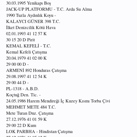
30.03.1995 Yenikapı Boş
JACK-UP PLATFORMU - T.C. Arda Su Alma
1990 Tuzla Aydınlık Koyu -
KALAYCI GÜNER 398 T.C.
İlket Denizcilik Kötü Hava
02.01.1993 41 12 57 K
30 15 20 D Pirit
KEMAL KEFELİ - T.C.
Kemal Kefeli Çatışma
20.04.1979 41 02 00 K
29 00 00 D -
ARMENİ 892 Honduras Çatışma
29.08.1997 41 12 54 K
29 00 44 D -
PL-1318 - A.B.D.
Koçtuğ Den. Tic. -
24.05.1986 Harem Mendireği İç Kuzey Kısmı Torba Çivi
MEHMET METE 484 T.C.
Mete Turan Dnz. Çatışma
27.12.1976 41 01 59 K
29 00 22 D Kum
LOK PARBHA - Hindistan Çatışma