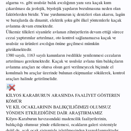
algarna vs. gibi usulsüz balık avcılığının yanı sıra kaçak kum
çıkarılması da jeolojik, biyolojik yapıların bozulmasına neden olan
faktörlerden biridir. Yine yurdumuzun iç denizleri olan akarsu, lagün
ve barajlarda da dinamit, elektrik şoku gibi ilkel yöntemlerle kaçak
avlanma devam etmektedir.
Ülkemiz tilkileri siyanürle avlanan zihniyetlerin devam ettiği sürece
cezai yaptırımlar artırılmaz, oto kontrol sağlanamazsa kaçak ve
usulsüz su ürünleri avcılığın önüne geçilmesi mümkün
gözükmektedir.
1380 sayılı, 1163 sayılı kanunların ivedilikle yenilenmesi cezaların
artırılması gerekmektedir. Kaçak ve usulsüz avlana tüm balıkçıların
avlanma araçları ne olursa olsun geri verilmeyecek biçimde el
konulmalı bu araçlar üzerinde bulunan ekipmanlar sökülerek, kontrol
araçları halinde getirilmelidir.
KİLYOS KARABURUN ARASINDA FAALİYET GÖSTEREN
KÖMÜR
VE KİL OCAKLARININ BALIKÇILIĞIMIZI OLUMSUZ
YÖNDEN ETKİLEDİĞİNE DAİR ARAŞTIRMAMIZ
Kilyos-Karaburun havzasındaki madencilik faaliyetlerinin,
balıkçılığı olumsuz yönde etkilemesi, ocakların galeri sistemiyle
değil de, açık ocak sistemiyle işletilmesinden kaynaklanmaktadır.