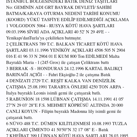
İSTANBUL BÖLGESİNDEKİ BATIK DENİZ TAŞITLARI
No: GEMİNİN ADI GRT BAYRAK DEVLETİ/ SAHİBİ
BATMA/KARAYA OTURMA NEDENİ TARİHİ KONUMU
(KOORD) YÜKÜ TASFİYE EDİLÎP EDİLMEDİĞİ AÇIKLAMA
1 VOLGODON 5064 - RUSYA KÖTÜ HAVA ŞARTLARI
09.03.1996 SİVRİ ADA AÇIKLARI 40 52' N 29 49'E - -
Yenikapı'danTuzla'ya çekilirken batmıştır.
2 ÇELİKTRANS 789 T.C. BALKAN TİCARET KÖTÜ HAVA
ŞARTLARI 03.11.1996 YENİKÖY AÇIKLARI 4506 505 N 2904
016 E 41 96 33 N 2904 01 E KUM 800 Ton EDİLMEDİ Malta
Bayraklı Maria - l (245 Gros) ile çatışan Çeliktrans battı
3 BERRAK -S - HONDURAS 24.12.1996 KARTAL BALIKÇI
BARINAĞI AÇIĞI - - Fahri Ekşioğlu-2 ile çatışma Batık
4 DENİZATI 2729 T.C. REŞİT KALKA VAN DENİZİLİK
ÇATIŞMA 25.08.1991 TARABYA ÖNLERİ 4250 TON ARPA -
İtalya bayraklı Leonis isimli gemi ile çatışarak batlı.
5 RABUNİON 18 1598 LÜBNAN ÇATIŞMA 14.11.1991 41 05'
27"N 29 03' 28"E F.S. MEHMET KÖPRÜSÜ ALTINDA 20 000
CANLI KOYUN - Filipin bayraklı Madonna lily isimli gemi ile
çatışarak battı.
6 NÜVO 488 T.C. DÜMEN KILİTLENMESİ 10.08.1993 TUZLA
AÇIKLARI ÇİMENTO 41 50'50"N 32 17' 08" E - Batık
7 KHEÎBAT 399 LÜBNAN KÖTÜ HAVA ŞARTLARI 28.03.1995