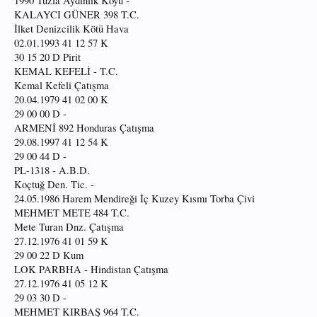
1990 Tuzla Aydınlık Koyu -
KALAYCI GÜNER 398 T.C.
İlket Denizcilik Kötü Hava
02.01.1993 41 12 57 K
30 15 20 D Pirit
KEMAL KEFELİ - T.C.
Kemal Kefeli Çatışma
20.04.1979 41 02 00 K
29 00 00 D -
ARMENİ 892 Honduras Çatışma
29.08.1997 41 12 54 K
29 00 44 D -
PL-1318 - A.B.D.
Koçtuğ Den. Tic. -
24.05.1986 Harem Mendireği İç Kuzey Kısmı Torba Çivi
MEHMET METE 484 T.C.
Mete Turan Dnz. Çatışma
27.12.1976 41 01 59 K
29 00 22 D Kum
LOK PARBHA - Hindistan Çatışma
27.12.1976 41 05 12 K
29 03 30 D -
MEHMET KIRBAŞ 964 T.C.