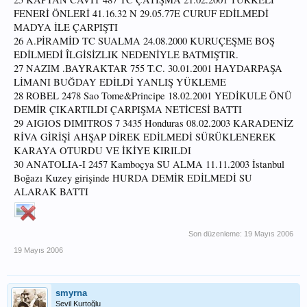
FENERİ ÖNLERİ 41.16.32 N 29.05.77E CURUF EDİLMEDİ
MADYA İLE ÇARPIŞTI
26 A.PİRAMİD TC SUALMA 24.08.2000 KURUÇEŞME BOŞ
EDİLMEDİ ÎLGİSİZLIK NEDENİYLE BATMIŞTIR.
27 NAZIM .BAYRAKTAR 755 T.C. 30.01.2001 HAYDARPAŞA
LİMANI BUĞDAY EDİLDİ YANLIŞ YÜKLEME
28 ROBEL 2478 Sao Tome&Principe 18.02.2001 YEDİKULE ÖNÜ
DEMİR ÇIKARTILDI ÇARPIŞMA NETİCESİ BATTI
29 AIGIOS DIMITROS 7 3435 Honduras 08.02.2003 KARADENİZ
RİVA GİRİŞİ AHŞAP DİREK EDİLMEDİ SÜRÜKLENEREK
KARAYA OTURDU VE İKİYE KIRILDI
30 ANATOLIA-I 2457 Kamboçya SU ALMA 11.11.2003 İstanbul
Boğazı Kuzey girişinde HURDA DEMİR EDİLMEDİ SU
ALARAK BATTI
Son düzenleme:
19 Mayıs 2006
19 Mayıs 2006
smyrna
Sevil Kurtoğlu