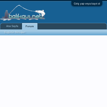
Giriş yap veya kayıt ol
Ana Sayfa
Forum
Bugünün Mesajları