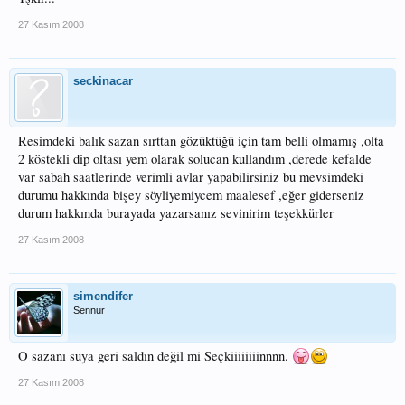
27 Kasım 2008
seckinacar
Resimdeki balık sazan sırttan gözüktüğü için tam belli olmamış ,olta
2 köstekli dip oltası yem olarak solucan kullandım ,derede kefalde
var sabah saatlerinde verimli avlar yapabilirsiniz bu mevsimdeki
durumu hakkında bişey söyliyemiycem maalesef ,eğer giderseniz
durum hakkında burayada yazarsanız sevinirim teşekkürler
27 Kasım 2008
simendifer
Sennur
O sazanı suya geri saldın değil mi Seçkiiiiiiiinnnn.
27 Kasım 2008