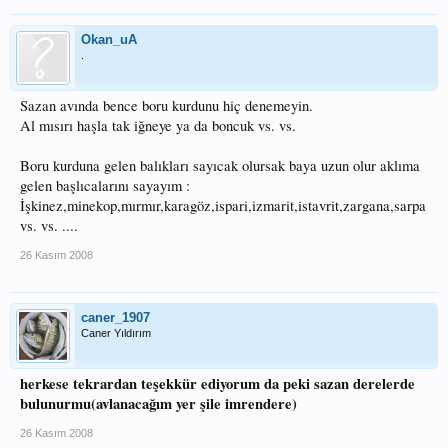
Okan_uA
.
Sazan avında bence boru kurdunu hiç denemeyin.
Al mısırı haşla tak iğneye ya da boncuk vs. vs.
Boru kurduna gelen balıkları sayıcak olursak baya uzun olur aklıma
gelen başlıcalarını sayayım :
İşkinez,minekop,mırmır,karagöz,ispari,izmarit,istavrit,zargana,sarpa
vs. vs. ....
26 Kasım 2008
caner_1907
Caner Yıldırım
herkese tekrardan teşekkür ediyorum da peki sazan derelerde
bulunurmu(avlanacağım yer şile imrendere)
26 Kasım 2008