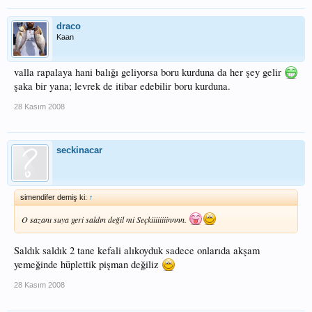
draco
Kaan
valla rapalaya hani balığı geliyorsa boru kurduna da her şey gelir
şaka bir yana; levrek de itibar edebilir boru kurduna.
28 Kasım 2008
seckinacar
simendifer demiş ki:
↑
O sazanı suya geri saldın değil mi Seçkiiiiiiiinnnn.
Saldık saldık 2 tane kefali alıkoyduk sadece onlarıda akşam
yemeğinde hüplettik pişman değiliz
28 Kasım 2008