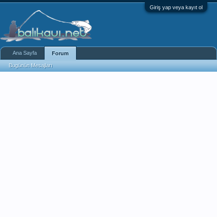
Giriş yap veya kayıt ol
Ana Sayfa
Forum
Bugünün Mesajları