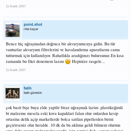
11 Aralık 2007
point.shot
rıfat kayar
Bence hiç uğraşmadan doğruca bir akvaryumcuya gidin. Bu tür
vantuzlar akvaryum filtrelerini ve havalandırma aparatlarını cama
tutturmak için kullanılıyor. Rahatlıkla aradığınızı bulursunuz.En kısa
zamanda bu fikri denemem lazım
Hepinize rasgele...
11 Aralık 2007
fatih
fatih gürtekin
çok basit bişe buya elde yapilir biraz uğraşmak lazim .plastikeğimli
bi malzeme mesela eski kova kapaklari falan olur onlardan kesip
ortasina delik açip marketlerde bolca satilan pipetlerden birini
geçirirseniz olur heralde .10 dk da bu aklima geldi bilmem olurmu
ama daha uygun malzemeler vardir .işin esprisi disk ; suyun yalanci