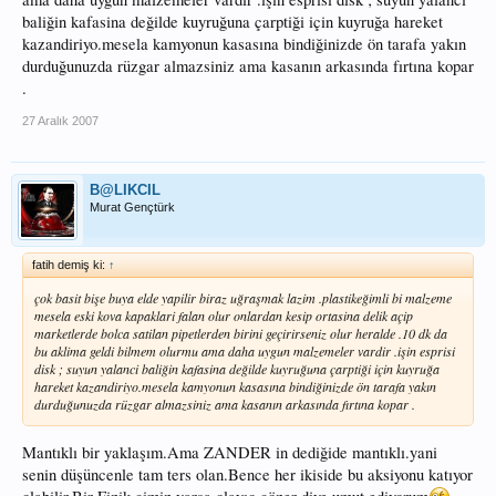
baliğin kafasina değilde kuyruğuna çarptiği için kuyruğa hareket
kazandiriyo.mesela kamyonun kasasına bindiğinizde ön tarafa yakın
durduğunuzda rüzgar almazsiniz ama kasanın arkasında fırtına kopar
.
27 Aralık 2007
B@LIKCIL
Murat Gençtürk
fatih demiş ki:
↑
çok basit bişe buya elde yapilir biraz uğraşmak lazim .plastikeğimli bi malzeme
mesela eski kova kapaklari falan olur onlardan kesip ortasina delik açip
marketlerde bolca satilan pipetlerden birini geçirirseniz olur heralde .10 dk da
bu aklima geldi bilmem olurmu ama daha uygun malzemeler vardir .işin esprisi
disk ; suyun yalanci baliğin kafasina değilde kuyruğuna çarptiği için kuyruğa
hareket kazandiriyo.mesela kamyonun kasasına bindiğinizde ön tarafa yakın
durduğunuzda rüzgar almazsiniz ama kasanın arkasında fırtına kopar .
Mantıklı bir yaklaşım.Ama ZANDER in dediğide mantıklı.yani
senin düşüncenle tam ters olan.Bence her ikiside bu aksiyonu katıyor