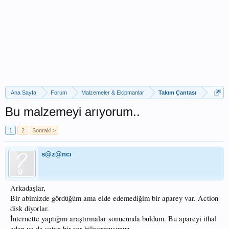
Ana Sayfa
Forum
Malzemeler & Ekipmanlar
Takım Çantası
Bu malzemeyi arıyorum..
1
2
Sonraki >
s@z@ncı
Arkadaşlar,
Bir abimizde gördüğüm ama elde edemediğim bir aparey var. Action
disk diyorlar.
İnternette yaptığım araştırmalar sonucunda buldum. Bu apareyi ithal
eden ya da satan bir yer biliyormusunuz.