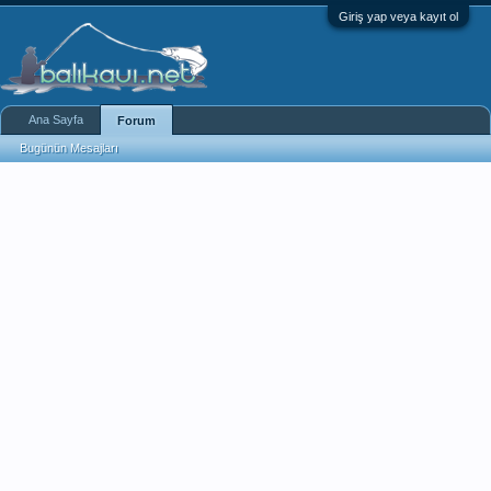
Giriş yap veya kayıt ol
Ana Sayfa
Forum
Bugünün Mesajları