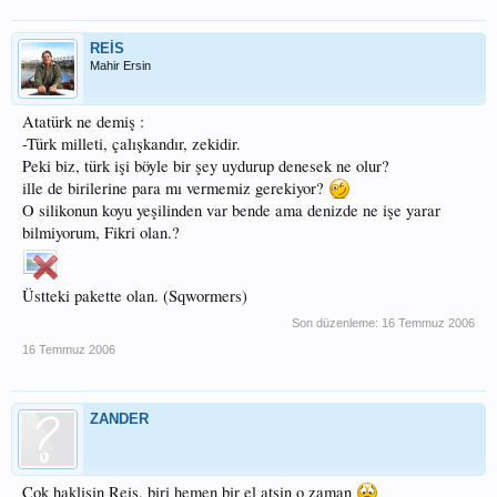
REİS
Mahir Ersin
Atatürk ne demiş :
-Türk milleti, çalışkandır, zekidir.
Peki biz, türk işi böyle bir şey uydurup denesek ne olur?
ille de birilerine para mı vermemiz gerekiyor?
O silikonun koyu yeşilinden var bende ama denizde ne işe yarar
bilmiyorum, Fikri olan.?
Üstteki pakette olan. (Sqwormers)
Son düzenleme:
16 Temmuz 2006
16 Temmuz 2006
ZANDER
Cok haklisin Reis, biri hemen bir el atsin o zaman