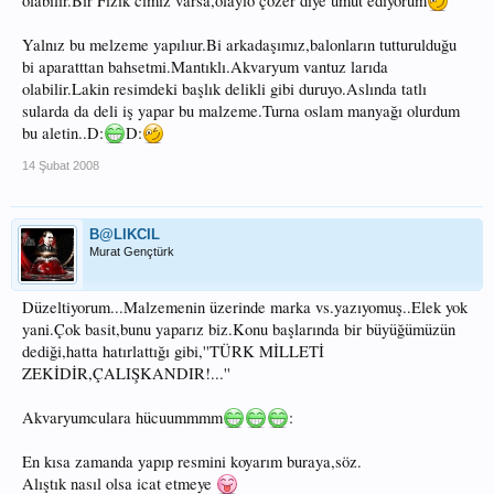
olabilir.Bir Fizik cimiz varsa,olayıo çözer diye umut ediyorum
Yalnız bu melzeme yapılıur.Bi arkadaşımız,balonların tutturulduğu
bi aparatttan bahsetmi.Mantıklı.Akvaryum vantuz larıda
olabilir.Lakin resimdeki başlık delikli gibi duruyo.Aslında tatlı
sularda da deli iş yapar bu malzeme.Turna oslam manyağı olurdum
bu aletin..D:
D:
14 Şubat 2008
B@LIKCIL
Murat Gençtürk
Düzeltiyorum...Malzemenin üzerinde marka vs.yazıyomuş..Elek yok
yani.Çok basit,bunu yaparız biz.Konu başlarında bir büyüğümüzün
dediği,hatta hatırlattığı gibi,''TÜRK MİLLETİ
ZEKİDİR,ÇALIŞKANDIR!...''
Akvaryumculara hücuummmm
:
En kısa zamanda yapıp resmini koyarım buraya,söz.
Alıştık nasıl olsa icat etmeye