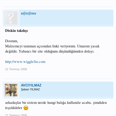
s@z@ncı
Diskin takılışı
Dostum,
Malzemeyi tanıman açısından linki veriyorum. Umarım yasak
değildir. Yabancı bir site olduğunu düşündüğümden dolayı.
http://www.wigglefin.com
21 Temmuz 2006
AVCIYILMAZ
Şaban YILMAZ
arkadaşlar bu sistem nerde hangi balığa kullanılır acaba. şimdiden
teşekkürler
21 Temmuz 2006