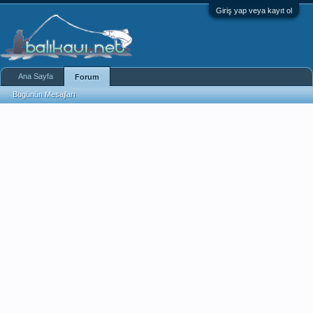
Giriş yap veya kayıt ol
Ana Sayfa
Forum
Bugünün Mesajları