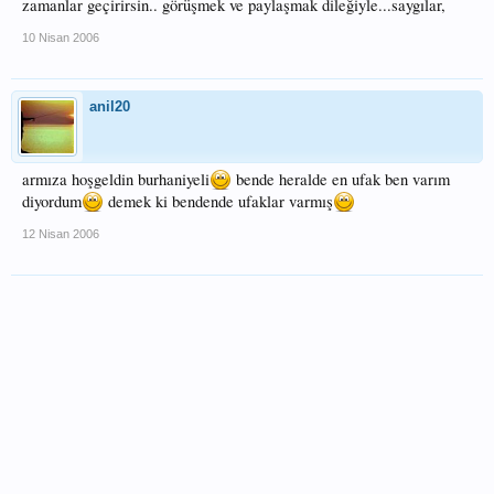
zamanlar geçirirsin.. görüşmek ve paylaşmak dileğiyle...saygılar,
10 Nisan 2006
anil20
armıza hoşgeldin burhaniyeli
bende heralde en ufak ben varım
diyordum
demek ki bendende ufaklar varmış
12 Nisan 2006