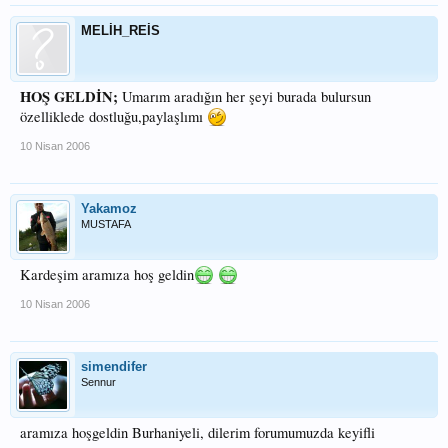
MELİH_REİS
HOŞ GELDİN;
Umarım aradığın her şeyi burada bulursun
özelliklede dostluğu,paylaşlımı
10 Nisan 2006
Yakamoz
MUSTAFA
Kardeşim aramıza hoş geldin
10 Nisan 2006
simendifer
Sennur
aramıza hoşgeldin Burhaniyeli, dilerim forumumuzda keyifli