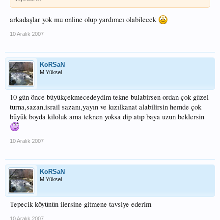
arkadaşlar yok mu online olup yardımcı olabilecek
10 Aralık 2007
KoRSaN
M.Yüksel
10 gün önce büyükçekmecedeydim tekne bulabirsen ordan çok güzel
turna,sazan,israil sazanı,yayın ve kızılkanat alabilirsin hemde çok
büyük boyda kiloluk ama teknen yoksa dip atıp baya uzun beklersin
10 Aralık 2007
KoRSaN
M.Yüksel
Tepecik köyünün ilersine gitmene tavsiye ederim
10 Aralık 2007