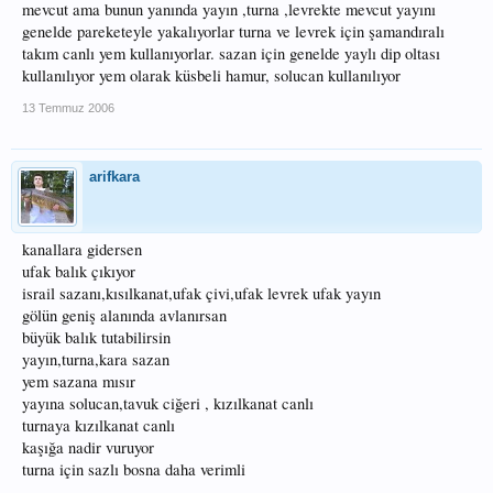
mevcut ama bunun yanında yayın ,turna ,levrekte mevcut yayını
genelde pareketeyle yakalıyorlar turna ve levrek için şamandıralı
takım canlı yem kullanıyorlar. sazan için genelde yaylı dip oltası
kullanılıyor yem olarak küsbeli hamur, solucan kullanılıyor
13 Temmuz 2006
arifkara
kanallara gidersen
ufak balık çıkıyor
israil sazanı,kısılkanat,ufak çivi,ufak levrek ufak yayın
gölün geniş alanında avlanırsan
büyük balık tutabilirsin
yayın,turna,kara sazan
yem sazana mısır
yayına solucan,tavuk ciğeri , kızılkanat canlı
turnaya kızılkanat canlı
kaşığa nadir vuruyor
turna için sazlı bosna daha verimli