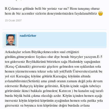
B.Çekmece gölünde belli bir yeriniz var mı? Hem tanışmış oluruz
hem de biz acemiler sizlerin deneyimlerinizden faydalanabiliriz
15 Ocak 2007
nadirtürker
Arkadaşlar selam Büyükçekmeceden sual ettiğinizi
gördüm,gitmeyenlere faydası olur diye bende birşeyler yazayım.E-5
ten giderseniz Beylikdüzünü bitirirken sağa Hadımköy sapağından
(Kıraç-Çakmaklı) girerseniz gişelere gelmeden son ışıklardan sola
hemen yüzmetresonra tekrar sola tali yol(Fatih Üniversitesi)artık bu
yol sizi Karaağaç köyüne götürür.Karaağaç köyünün altında
avlanabilirsiniz(Setüstü) ama şimdi oranın zamanı değil.yola devam
ederseniz Bahşeyiş köyüne gelirsiniz, Köyün içinde sağda tabelayı
görürsünüz ikinci bakkala gelmeden( Katırcın ) bu kanalın sağ tarafı
burda büyük balık çıkma olasılığı azdır. Köyün içinden hemen aşağı
inerseniz köyün köprüsü köprünün ayağindan hemen sola patika yola
girerseniz su boyunca tem köprüsüne doğru burdada avlana