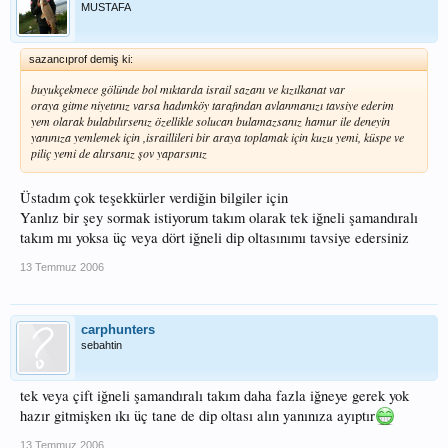
MUSTAFA
sazancıprof demiş ki:
buyukçekmece gölünde bol mıktarda israil sazanı ve kızılkanat var
oraya gitme niyetınız varsa hadımköy tarafından avlanmanızı tavsiye ederim
yem olarak bulabılırsenız özellikle solucan bulamazsanız hamur ile deneyin
yanınıza yemlemek için ,israillileri bir araya toplamak için kuzu yemi, küspe ve
piliç yemi de alırsanız şov yaparsınız
Üstadım çok teşekkürler verdiğin bilgiler için
Yanlız bir şey sormak istiyorum takım olarak tek iğneli şamandıralı
takım mı yoksa üç veya dört iğneli dip oltasınımı tavsiye edersiniz
13 Temmuz 2006
carphunters
sebahtin
tek veya çift iğneli şamandıralı takım daha fazla iğneye gerek yok
hazır gitmişken ıkı üç tane de dip oltası alın yanınıza ayıptır
13 Temmuz 2006