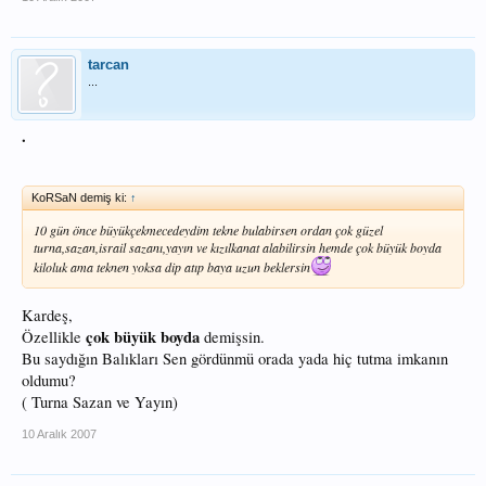
tarcan
...
.
KoRSaN demiş ki:
↑
10 gün önce büyükçekmecedeydim tekne bulabirsen ordan çok güzel
turna,sazan,israil sazanı,yayın ve kızılkanat alabilirsin hemde çok büyük boyda
kiloluk ama teknen yoksa dip atıp baya uzun beklersin
Kardeş,
çok büyük boyda
Özellikle
demişsin.
Bu saydığın Balıkları Sen gördünmü orada yada hiç tutma imkanın
oldumu?
( Turna Sazan ve Yayın)
10 Aralık 2007