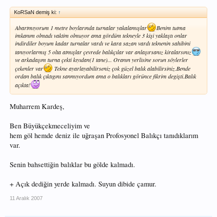
KoRSaN demiş ki:
↑
Abartmıyorum 1 metre boylarında turnalar yakalamışlar
Benim tutma
imkanım olmadı vaktim olmuyor ama gördüm tekneyle 3 kişi yaklaştı onlar
indirdiler boyum kadar turnalar vardı ve kara sazan vardı teknenin sahibini
tanıyorlarmış 5 olta atmışlar çevrede balıkçılar var anlaşırsanız kiralarsınız
ve arkadaşım turna çekti kıyıdan(1 tane)... Oranın yerlisine sorun söylerler
çekenler var
Tekne ayarlayabilirseniz çok güzel balık alabilirsiniz.Bende
ordan balık çıktıgını sanmıyordum ama o balıkları görünce fikrim degişti.Balık
açıkta!
Muharrem Kardeş,
Ben Büyükçekmeceliyim ve
hem göl hemde deniz ile uğraşan Profosyonel Balıkçı tanıdıklarım
var.
Senin bahsettiğin balıklar bu gölde kalmadı.
+ Açık dediğin yerde kalmadı. Suyun dibide çamur.
11 Aralık 2007