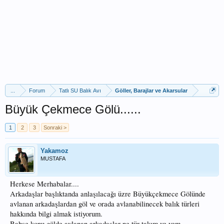
...
Forum
Tatlı SU Balık Avı
Göller, Barajlar ve Akarsular
Büyük Çekmece Gölü......
1
2
3
Sonraki >
Yakamoz
MUSTAFA
Herkese Merhabalar....
Arkadaşlar başlıktanda anlaşılacağı üzre Büyükçekmece Gölünde
avlanan arkadaşlardan göl ve orada avlanabilinecek balık türleri
hakkında bilgi almak istiyorum.
Bahse konu gölde avlanan arkadaşlar ne tür takım ve yem