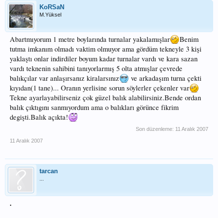
KoRSaN
M.Yüksel
Abartmıyorum 1 metre boylarında turnalar yakalamışlar
Benim
tutma imkanım olmadı vaktim olmuyor ama gördüm tekneyle 3 kişi
yaklaştı onlar indirdiler boyum kadar turnalar vardı ve kara sazan
vardı teknenin sahibini tanıyorlarmış 5 olta atmışlar çevrede
balıkçılar var anlaşırsanız kiralarsınız
ve arkadaşım turna çekti
kıyıdan(1 tane)... Oranın yerlisine sorun söylerler çekenler var
Tekne ayarlayabilirseniz çok güzel balık alabilirsiniz.Bende ordan
balık çıktıgını sanmıyordum ama o balıkları görünce fikrim
degişti.Balık açıkta!
Son düzenleme:
11 Aralık 2007
11 Aralık 2007
tarcan
...
.