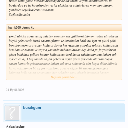
Bahse konu gölde avlanan arkadaşlar ne tür takım ve yem kullandıklarını ve
bunlardan en iyi hangisinden verim aldıklarını anlatırlarsa memnun olurum.
Şimdiden teşekkürlerimi sunarım.
Sağlıcakla kalın
hamit569 demiş ki:
şimdi abicim sana yanlış bilgiler verenler var gittilermi bilmem yoksa atıyolarmı
büyük çekmecede israil sazanı çıkmaz ve istanbulun balık avı için en güzel gölü
ben aboneyim oraya her hafta ordayım her nekadar çounluk solucan kullansada
ben hamur atarım ve sayıca yanımda bulunanlardan hep daha fazla yakalarım
çıkan balıklara gelince hamur kullanırsan kızıl kanat yakalamamana imkan yok
ayrıca en az 3 beş tanede sazan çekersin açığa yakın yerlerde atarsan büyük
sazan hamurla çekmememene imkan yok ama solucanla elin boşta döne bilirsin
turna yakalaman biraz zor yakalama şansın yüzde 10 yayına gelince gece
kalırsan belki sazan sezonunun her nekadar sonu olsada hamurla başarı
Hepsini görüntüle...
sağlarsın 17 yıllık balıkcılık hayatımda sazanın nasıl yakalanıcanı çok test ettim
ve bence ençok başarı alınan yöntem hamur dur tabi sade hamur deil çekmeceye
yakınsan bence başka yerede vakit geçirme 35 yada 40 lık misina küçük kancalar
21 Eylül 2006
la iş görürsün sazanın en fazla çıkarabileceğin büyüklüğü yüzde 90 2 yada 2,5
kilo dur ona göre ayarla ama kızıl kanatlarda gelsin istersen kancaları fazla
büyütme benden bukadar
burakgum
Arkadaşlar,