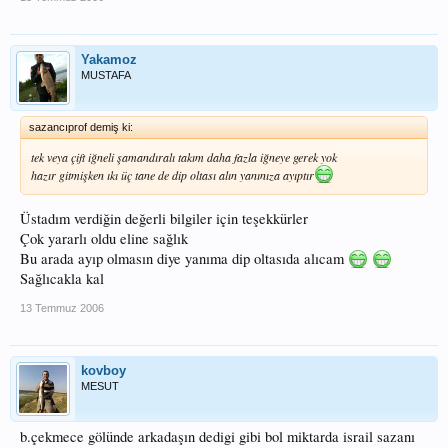
Yakamoz
MUSTAFA
sazancıprof demiş ki:
tek veya çift iğneli şamandıralı takım daha fazla iğneye gerek yok
hazır gitmişken ıkı üç tane de dip oltası alın yanınıza ayıptır
Üstadım verdiğin değerli bilgiler için teşekkürler
Çok yararlı oldu eline sağlık
Bu arada ayıp olmasın diye yanıma dip oltasıda alıcam
Sağlıcakla kal
13 Temmuz 2006
kovboy
MESUT
b.çekmece gölünde arkadaşın dedigi gibi bol miktarda israil sazanı