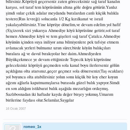
bilirsiniz.Köprüyü geçerseniz zaten göreceksiniz sağ taraf kanalın
karşısı, sol taraf tem köprüsünün altına göle doğru götürür.Yanlız
şimdi sular çekik adalar meydanda buralardan canlı küçük balıkla
testere(Rus levreği) solucanla 1/2 Kg kızılkanat ve israil
yakalayabilirsiniz.Yine köprüye dönelim,ve devam edelim yol hafif
(S)çizerek sizi yukarıya Ahmediye köyü köprüsüne getirir,sol taraf
hemen Ahmediye köyü ve tem gişeleri sağ taraf Çatalca.Ahmediye
köyünün içinden suya iniliyor ama bilmiyenlere pek tafsiye etmem
avlanacak yerleri bulmanız uzun sürer,birde köyün balıkçıları
buralara ağ ve davul bırakıyolar her daim.Ahmediyeden
Büyükçekmece ye devam ettiğinizde Tepecik köyü köprüsüne
geleceksiniz köprüyü geçmeden sola kanal boyu ilerlerseniz gölün
açıklığına olta atarsınız,geçer geçmez sola dönerseniz(Taş ocakları)
yol boyunca olta atabilirsiniz yolun sonu küçük bir koy eher koyun
ağzını ağlarla kapatmamışlarsa burasıda güzel balık yapıyor.Simdi
en son aldığım istikbarat balık aşağida mezarlığın ordaymış.
Sazlıbosnadan iki haftadır kayda değer birşey yokmuş.Umarım
birilerine faydası olur.Selamlar,Saygılar
16 Ocak 2007
romeo_1x