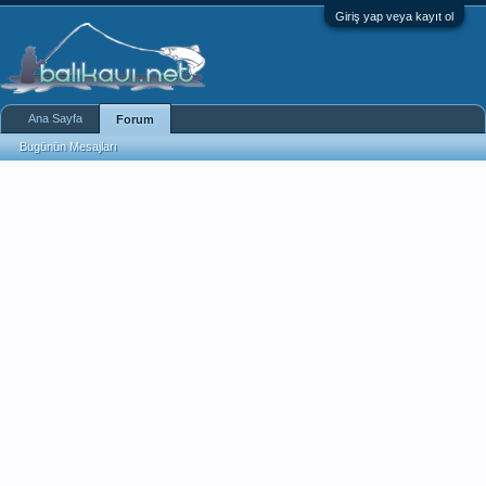
Giriş yap veya kayıt ol
Ana Sayfa
Forum
Bugünün Mesajları