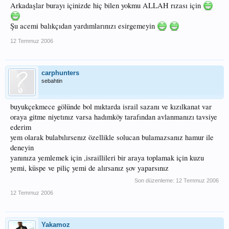
Arkadaşlar burayı içinizde hiç bilen yokmu ALLAH rızası için
Şu acemi balıkçıdan yardımlarınızı esirgemeyin
12 Temmuz 2006
carphunters
sebahtin
buyukçekmece gölünde bol mıktarda israil sazanı ve kızılkanat var
oraya gitme niyetınız varsa hadımköy tarafından avlanmanızı tavsiye
ederim
yem olarak bulabılırsenız özellikle solucan bulamazsanız hamur ile
deneyin
yanınıza yemlemek için ,israillileri bir araya toplamak için kuzu
yemi, küspe ve piliç yemi de alırsanız şov yaparsınız
Son düzenleme:
12 Temmuz 2006
12 Temmuz 2006
Yakamoz