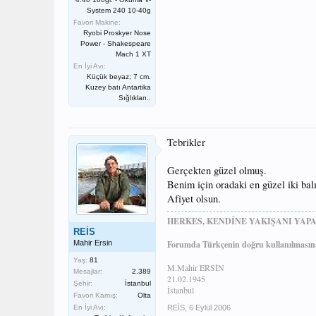
System 240 10-40g
Favori Makine:
Ryobi Proskyer Nose
Power - Shakespeare
Mach 1 XT
En İyi Avı:
Küçük beyaz; 7 cm.
Kuzey batı Antartika
Sığlıkları..
Tebrikler
Gerçekten güzel olmuş.
Benim için oradaki en güzel iki balı
Afiyet olsun.
HERKES, KENDİNE YAKIŞANI YAPA
REİS
Mahir Ersin
Forumda Türkçenin doğru kullanılmasına
Yaş:
81
M.Mahir ERSİN
Mesajlar:
2.389
21.02.1945
Şehir:
İstanbul
İstanbul
Favori Kamış:
Olta
En İyi Avı:
REİS
,
6 Eylül 2006