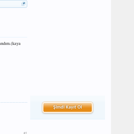
landım.(kaya
Şimdi Kayıt Ol
#1