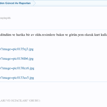
zden Güncel Av Raporları
aylaşıldı.
 döndüm ve harika bir av oldu.resimlere bakın ve görün.yem olarak kurt kul
p?image=pic0135xj3.jpg
p?image=pic0136lb6.jpg
hp?image=pic0138zz6.jpg
hp?image=pic0133as5.jpg
RI VE OLTACILARI" GRUBU)