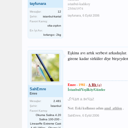
tayfunara
ıstanbul-kadıkoy
25/04/1974
Mesajlar:
12
tayfunara
,
6 Eylül 2006
Şehir:
istanbul-kartal
Favori Kamış:
olta-zıpkın
En İyi Avı:
kırlangıc- 2kg
Eşkina avı artık serbest arkadaşla
girene kadar sirküler diye birşeyde
Emre
-
1981
-
A Rh (+)
SahEmre
İstanbul/Yeşilköy/Güzelce
Emre
گ!ЧΔĦ & B€ЧΔŹ
Mesajlar:
2.481
Şehir:
İstanbul
Not: Eski kullanıcı adım
amd_athlon
.
Favori Kamış:
Okuma Salina 4.20
SahEmre
,
6 Eylül 2006
Salina 100-200 -
Lineaeffe Extreme Cast
4.40 180gr. - Okuma V-