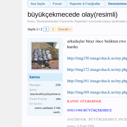
Ana Sayfa
Forum
Raporlar & Fotoğraflar
Denizlerimi
büyükçekmecede olay(resimli)
Konu, '
Denizlerimizden Güncel Av Raporları
' kısmında
kansu
tarafından p
Sayfa 1 / 2
1
2
Sonraki >
arkadaşlar biraz önce balıktan ewe
kurdu)
http://img150.imageshack.us/my.ph
http://img172.imageshack.us/my.ph
kansu
http://img161.imageshack.us/my.p
Mesajlar:
239
Şehir:
http://img169.imageshack.us/my.p
istanbul/büyükçekmece
Favori Kamış:
olta
KANSU GÜLBARDAK
En İyi Avı:
vatos yaklaşık 2 kilo
05/01/1988 BÜYÜKÇEKMECE
vardı.
(FACEBOOK "BÜYÜKÇEKMECE AVCILA
kansu
,
6 Eylül 2006