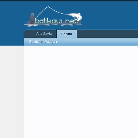
Ana Sayfa
Forum
Bugünün Mesajları