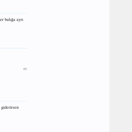
her balığa ayrı
#8
 giderirsen