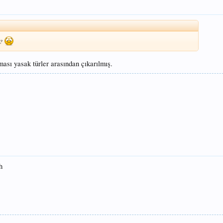
 ?
ması yasak türler arasından çıkarılmış.
h