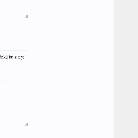
#5
ünkü bu siteye
#6