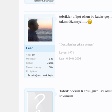
Torikler-Kofanalar
tebrikler afiyet olsun bu kadar çeşit
takım düzmeyelim.
"Denizden her çıkanı yemem"
Lear
Levent 1971
Yaş:
55
Lear
,
6 Eylül 2006
Mesajlar:
139
Şehir:
Bursa
Favori Kamış:
Olta
En İyi Avı:
ilk tuttuğum balık lapin
Tabrik ederim Kansu güzel av olmu
sevinirim.