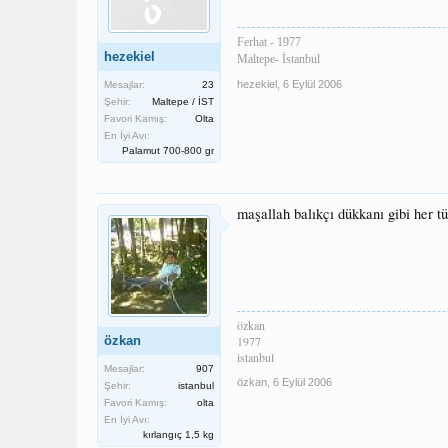
Ferhat - 1977
hezekiel
Maltepe- İstanbul
hezekiel
,
6 Eylül 2006
Mesajlar:
23
Şehir:
Maltepe / İST
Favori Kamış:
Olta
En İyi Avı:
Palamut 700-800 gr
maşallah balıkçı dükkanı gibi her tür
özkan
özkan
1977
istanbul
Mesajlar:
907
özkan
,
6 Eylül 2006
Şehir:
istanbul
Favori Kamış:
olta
En İyi Avı:
kırlangıç 1,5 kg