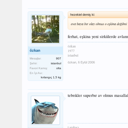
hezekiel demiş ki:
evet baya bır olay olmus o eşkina değilmi
ferhat, eşkina yeni sirkülerde avlan
özkan
özkan
1977
istanbul
Mesajlar:
907
özkan
,
6 Eylül 2006
Şehir:
istanbul
Favori Kamış:
olta
En İyi Avı:
kırlangıç 1,5 kg
tebrıkler superbır av olmus masalla
t.arabacı