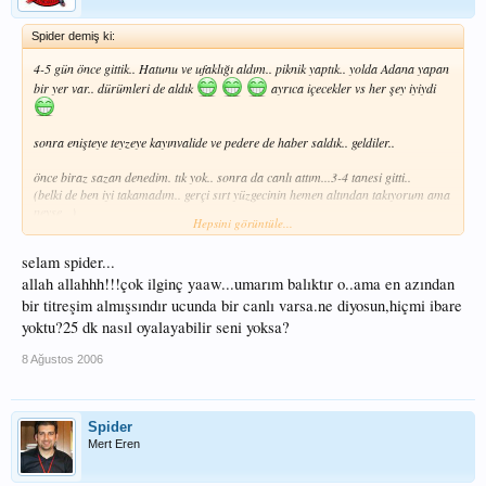
Spider demiş ki:
4-5 gün önce gittik.. Hatunu ve ufaklığı aldım.. piknik yaptık.. yolda Adana yapan
bir yer var.. dürümleri de aldık
ayrıca içecekler vs her şey iyiydi
sonra enişteye teyzeye kayınvalide ve pedere de haber saldık.. geldiler..
önce biraz sazan denedim. tık yok.. sonra da canlı attım...3-4 tanesi gitti..
(belki de ben iyi takamadım.. gerçi sırt yüzgecinin hemen altından takıyorum ama
neyse...)
Hepsini görüntüle...
en son kocaman bir şey yemi yuttu... oltayı çekmeye başladı.. şamandıra
selam spider...
kayboldu..20-25 dk uğraştık.. kayınpeder elinde kepçe ile bekledi.. enişte kamışı
tuttu.. ben de misineden tuttum ama çekemedik...
allah allahhh!!!çok ilginç yaaw...umarım balıktır o..ama en azından
bir titreşim almışsındır ucunda bir canlı varsa.ne diyosun,hiçmi ibare
ne olduğunu bilmiyorum.. ama çektiğimde çelik tel.. üçlü kanca falan yoktu..
yoktu?25 dk nasıl oyalayabilir seni yoksa?
8 Ağustos 2006
Spider
Mert Eren