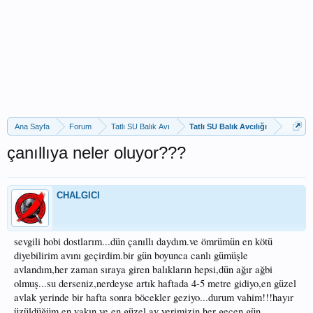
Ana Sayfa
Forum
Tatlı SU Balık Avı
Tatlı SU Balık Avcılığı
çanıllıya neler oluyor???
CHALGICI
sevgili hobi dostlarım...dün çanıllı daydım.ve ömrümün en kötü
diyebilirim avını geçirdim.bir gün boyunca canlı gümüşle
avlandım,her zaman sıraya giren balıkların hepsi,dün ağır ağbi
olmuş...su derseniz,nerdeyse artık haftada 4-5 metre gidiyo,en güzel
avlak yerinde bir hafta sonra böcekler geziyo...durum vahim!!!hayır
üzüldüğüm,en yakın ve en güzel av yerimizin her geçen gün