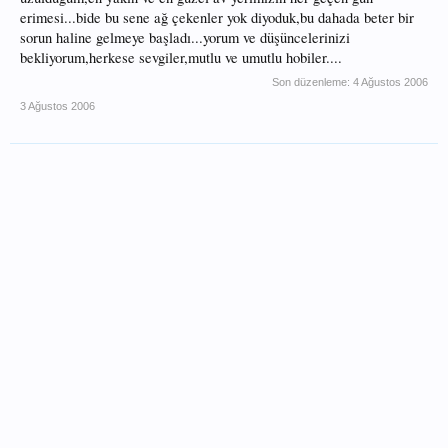
erimesi...bide bu sene ağ çekenler yok diyoduk,bu dahada beter bir
sorun haline gelmeye başladı...yorum ve düşüncelerinizi
bekliyorum,herkese sevgiler,mutlu ve umutlu hobiler....
Son düzenleme:
4 Ağustos 2006
3 Ağustos 2006