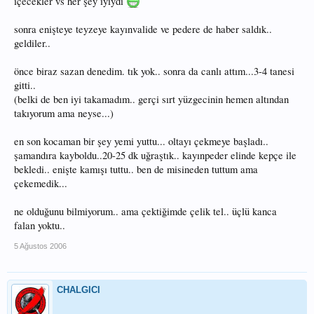
içecekler vs her şey iyiydi
sonra enişteye teyzeye kayınvalide ve pedere de haber saldık..
geldiler..
önce biraz sazan denedim. tık yok.. sonra da canlı attım...3-4 tanesi
gitti..
(belki de ben iyi takamadım.. gerçi sırt yüzgecinin hemen altından
takıyorum ama neyse...)
en son kocaman bir şey yemi yuttu... oltayı çekmeye başladı..
şamandıra kayboldu..20-25 dk uğraştık.. kayınpeder elinde kepçe ile
bekledi.. enişte kamışı tuttu.. ben de misineden tuttum ama
çekemedik...
ne olduğunu bilmiyorum.. ama çektiğimde çelik tel.. üçlü kanca
falan yoktu..
5 Ağustos 2006
CHALGICI