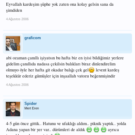
Eyvallah kardeşim şüphe yok zaten ona kolay gelsin sana da
şimdiden
4 Ağustos 2006
graficom
abi ozaman çanıllı işiyatsın bu hafta biz en iyisi bildiğimiz yerlere
gidelim çanıllıda nadasa çekilsin balıkları biraz dinlendirelim
olmuyo öyle her hafta git okadar balığı çek gel
levent kardeş
teşekkür ederiz gümüşler için inşaallah vatozu beğenmişindir
4 Ağustos 2006
Spider
Mert Eren
4-5 gün önce gittik.. Hatunu ve ufaklığı aldım.. piknik yaptık.. yolda
Adana yapan bir yer var.. dürümleri de aldık
ayrıca