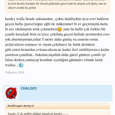
Levent kardeş bundan bir önceki gidişinde gayet iyidi bu deişim çok ilginç yaa ne
oluyor acaba bu gölete
kardeş walla bende anlamadım...çokta ümitliydim oysa.evet haklısın
geçen hafta (parsel)oğuz ağbi ile mükemmel bi av geçirmiştik.hatta
bi ara sıkılmıştım artık çekmekten
ama bu hafta çok farklıo bir
çanıllı karşıladı beni.su iyice çekilmiş,geçen haftaki yerimizden eser
yok.abartmıyorum,rahat 5 metre daha gitmiş su.sanırım sorun
şu;havaların ısınması ve suyun çekilmesi ile balık derinlere
gitti.zaten kenardan avlanacaksan,ne kadar ileri atabiliyosan,o kadar
şanslısın çanıllıda...bakalım,inşallah daha güzel günlere.çanıllı iyi
falan derken,satmayıp kendime ayırdığım gümüşler elimde kaldı
wallaa...
4 Ağustos 2006
CHALGICI
ArtofDragon demiş ki:
bugün 12 de geldim.dükkan kapalıydı kardeş.........