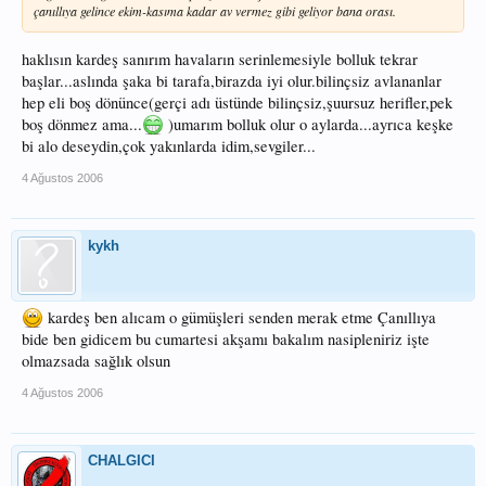
çanıllıya gelince ekim-kasıma kadar av vermez gibi geliyor bana orası.
haklısın kardeş sanırım havaların serinlemesiyle bolluk tekrar
başlar...aslında şaka bi tarafa,birazda iyi olur.bilinçsiz avlananlar
hep eli boş dönünce(gerçi adı üstünde bilinçsiz,şuursuz herifler,pek
boş dönmez ama...
)umarım bolluk olur o aylarda...ayrıca keşke
bi alo deseydin,çok yakınlarda idim,sevgiler...
4 Ağustos 2006
kykh
kardeş ben alıcam o gümüşleri senden merak etme Çanıllıya
bide ben gidicem bu cumartesi akşamı bakalım nasipleniriz işte
olmazsada sağlık olsun
4 Ağustos 2006
CHALGICI