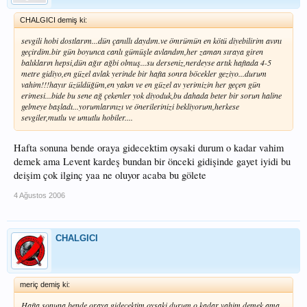
CHALGICI demiş ki:
sevgili hobi dostlarım...dün çanıllı daydım.ve ömrümün en kötü diyebilirim avını
geçirdim.bir gün boyunca canlı gümüşle avlandım,her zaman sıraya giren
balıkların hepsi,dün ağır ağbi olmuş...su derseniz,nerdeyse artık haftada 4-5
metre gidiyo,en güzel avlak yerinde bir hafta sonra böcekler geziyo...durum
vahim!!!hayır üzüldüğüm,en yakın ve en güzel av yerimizin her geçen gün
erimesi...bide bu sene ağ çekenler yok diyoduk,bu dahada beter bir sorun haline
gelmeye başladı...yorumlarınızı ve önerilerinizi bekliyorum,herkese
sevgiler,mutlu ve umutlu hobiler....
Hafta sonuna bende oraya gidecektim oysaki durum o kadar vahim
demek ama Levent kardeş bundan bir önceki gidişinde gayet iyidi bu
deişim çok ilginç yaa ne oluyor acaba bu gölete
4 Ağustos 2006
CHALGICI
meriç demiş ki:
Hafta sonuna bende oraya gidecektim oysaki durum o kadar vahim demek ama