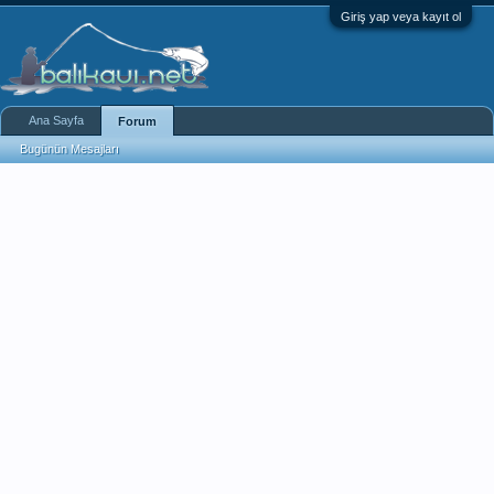
Giriş yap veya kayıt ol
Ana Sayfa
Forum
Bugünün Mesajları