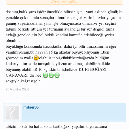
Hepsini görüntüle...
Not:Birde şu dikkatimi çekti 40 adet gümüş almıştık birde motor , canlı yem ile
bir tane bile alamadık ama kaşık ve şasi ile 9 adet iri turna aldık ilginçtir.
Sevgiler Saygılar
dostum,balık şans işidir öncelikle,bilirsin işte...yani aslında gümüşle
genelde çok olumlu sonuçlar alınır.bende çok verimli avlar yaşadım
gümüş sayesinde.ama şans işte,olmayıncada olmaz.ve yer seçimi
tabiiki,belkide attığın yer turnanın avlandığı bir yer değildi.turna
avlağı genelde,altı bol bitkili,kendini kamufle edebileceği yerler
olmalı...
büyüklüğü konusunda ise,üstadlar daha iyi bilir ama,sanırım eğer
yanılmıyosam,bu hayvan 15 kg akadar büyüyebiliyomuş...ben
görmedim walla
olabilir tabii,çünkü;kurtboğazıda bildiğim
kadarıyla turna ile tanışalı hayli zaman olmuş.olabilir,belkide
büyümüş olabilir,8-10 kg...kimbilir,belkide KURTBOĞAZI
CANAVARI 'dır hee
sevgiyle kal,rastgele...
25 Ağustos 2006
mitser06
abicim bizde bu hafta sonu kurtboğazı yapalım diyoruz.ama