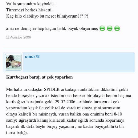
Valla şamandıra kayboldu.
Titremeyi herkes hissetti.
Kaç kilo olabiliyo bu meret bilmiyorum?!?!?!
ama ne demişler hep kaçan balık büyük oluyormuş
11 Ağustos 2006
omur78
Kurtboğazı barajı at çek yaparken
Merhaba arkadaşlar SPIDER arkadaşın anlattıkları dikkatimi çekti
bende birşeyler yazmak istedim ona benzer bir olayda benim başıma
kurtboğazı barajında geldi 29-07-2006 tarihinde turnaya at çek
yapıyordum kaşık ile çelik tel de vardı misinayı yeni sarmıştım
oltaya kaliteli bir misinaydı, vuran balıktı ona eminim beni 8-10
saniye uğraştırdı kamış kırılacak kadar eğildi sonunda koparmayı
başardı ilk defa böyle birşey yaşadım , ne kadar büyüyebilirki bir
turna balığı.