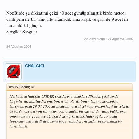
Not:Birde şu dikkatimi çekti 40 adet gümüş almıştık birde motor ,
canlı yem ile bir tane bile alamadık ama kaşık ve şasi ile 9 adet iri
turna aldık ilginçtir.
Sevgiler Saygılar
Son düzenleme:
24 Ağustos 2006
24 Ağustos 2006
CHALGICI
omur78 demiş ki:
Merhaba arkadaşlar SPIDER arkadaşın anlattıkları dikkatimi çekti bende
birşeyler yazmak istedim ona benzer bir olayda benim başıma kurtboğazı
barajında geldi 29-07-2006 tarihinde turnaya at çek yapıyordum kaşık ile çelik tel
de vardı misinayı yeni sarmıştım oltaya kaliteli bir misinaydı, vuran balıktı ona
eminim beni 8-10 saniye uğraştırdı kamış kırılacak kadar eğildi sonunda
koparmayı başardı ilk defa böyle birşey yaşadım , ne kadar büyüyebilirki bir
turna balığı.