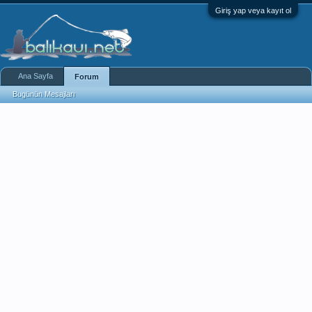
Giriş yap veya kayıt ol
Ana Sayfa
Forum
Bugünün Mesajları