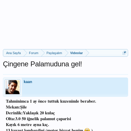
Ana Sayfa
Forum
Paylaşalım
Videolar
Çingene Palamuduna gel!
kaan
Tahminimca 1 ay önce tuttuk kuzenimle beraber.
Mekan:Şile
Derinlik:Yaklaşık 20 kulaç
Olta:3.0 50 iğnelik palamut çaparisi
Kayık 6 metre ayna kıç.
13 kuvvet lombardini (motor bizzat benim
)