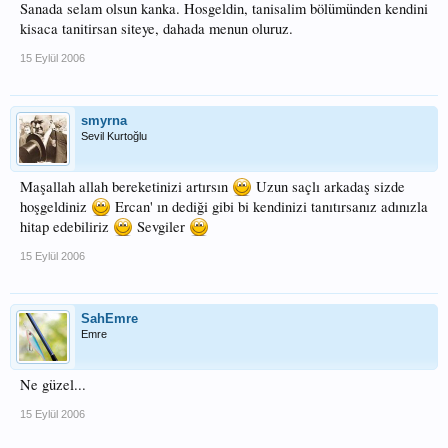
Sanada selam olsun kanka. Hosgeldin, tanisalim bölümünden kendini
kisaca tanitirsan siteye, dahada menun oluruz.
15 Eylül 2006
smyrna
Sevil Kurtoğlu
Maşallah allah bereketinizi artırsın
Uzun saçlı arkadaş sizde
hoşgeldiniz
Ercan' ın dediği gibi bi kendinizi tanıtırsanız adınızla
hitap edebiliriz
Sevgiler
15 Eylül 2006
SahEmre
Emre
Ne güzel...
15 Eylül 2006