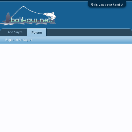
Giriş yap veya kayıt ol
Ana Sayfa
Forum
Bugünün Mesajları