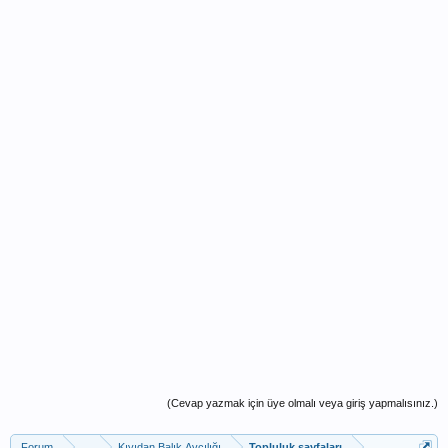
(Cevap yazmak için üye olmalı veya giriş yapmalısınız.)
Forum
...
Kıyıdan Balık Avcılığı
Topluluk sayfaları