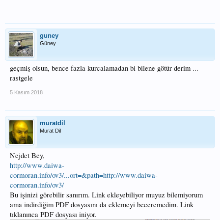
guney
Güney
geçmiş olsun, bence fazla kurcalamadan bi bilene götür derim ...
rastgele
5 Kasım 2018
muratdil
Murat Dil
Nejdet Bey,
http://www.daiwa-
cormoran.info/ov3/...ort=&path=http://www.daiwa-
cormoran.info/ov3/
Bu işinizi görebilir sanırım. Link ekleyebiliyor muyuz bilemiyorum
ama indirdiğim PDF dosyasını da eklemeyi beceremedim. Link
tıklanınca PDF dosyası iniyor.