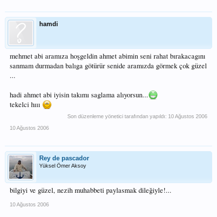
hamdi
mehmet abi aramıza hoşgeldin ahmet abimin seni rahat bırakacagını
sanmam durmadan balıga götürür senide aramızda görmek çok güzel
...
hadi ahmet abi iyisin takımı saglama alıyorsun...
tekelci hııı
Son düzenleme yönetici tarafından yapıldı:
10 Ağustos 2006
10 Ağustos 2006
Rey de pascador
Yüksel Ömer Aksoy
bilgiyi ve güzel, nezih muhabbeti paylasmak dileğiyle!...
10 Ağustos 2006