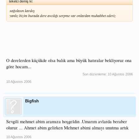
tekelci demiş ki:
sağolasın kardeş
yanlız bizim burada dere avcılığı serpme var onlardan muhabbet ederiz
O derelerden küçükde olsa balık ama büyük hatıralar bekliyoruz ona
göre hocam...
Son düzenleme:
10 Ağustos 2006
10 Ağustos 2006
Bigfish
Sevgili mehmet abim aramıza hoşgeldin .Umarım avlarda beraber
oluruz ... Ahmet abim gelirken Mehmet abimi almayı unutma artık
10 Ağustos 2006