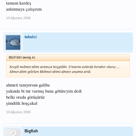
tamam kardeş
anlatmaya çalışırım
10 Ağustos 2006
tekelci
BiGFiSH demiş ki:
Sevgili mehmet abim aramıza hoşgeldin .Umarım avlarda beraber oluruz ...
Ahmet abim gelirken Mehmet abimi almayı unutma artık
ahmeti tanıyorsun galiba
yakında bi tur varmış bana götüreyim dedi
belki orada görüşürüz
şimdilik hoşçakal
10 Ağustos 2006
Bigfish