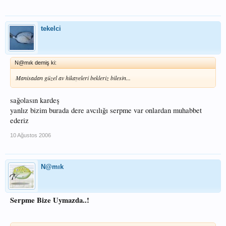
tekelci
N@mık demiş ki:
Manisadan güzel av hikayeleri bekleriz bilesin...
sağolasın kardeş
yanlız bizim burada dere avcılığı serpme var onlardan muhabbet
ederiz
10 Ağustos 2006
N@mık
Serpme Bize Uymazda..!