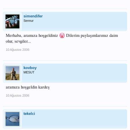
simendifer
Sennur
Merhaba, aramıza hoşgeldiniz
Dilerim paylaşımlarımız daim
olur, sevgiler...
10 Ağustos 2006
kovboy
MESUT
aramıza hoşgeldin kardeş
10 Ağustos 2006
tekelci