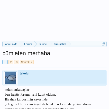
Ana Sayfa
Forum
Güncel
Tanışalım
cümleten merhaba
1
2
3
Sonraki >
tekelci
selam arkadaşlar
ben henüz foruma yeni kayıt oldum,
Birahas kardeşimin sayesinde
çok güzel bir forum inşallah bende bu forumda yerimi alırım
şimdiden tüm arkadaşlara bol muhabbetler olsun