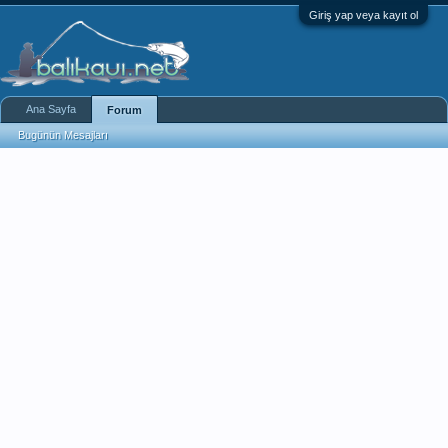
Giriş yap veya kayıt ol
Ana Sayfa
Forum
Bugünün Mesajları